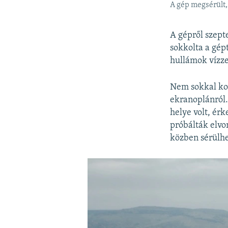
A gép megsérült,
A gépről szept
sokkolta a gép
hullámok vízzel
Nem sokkal kor
ekranoplánról.
helye volt, ér
próbálták elvo
közben sérülhe