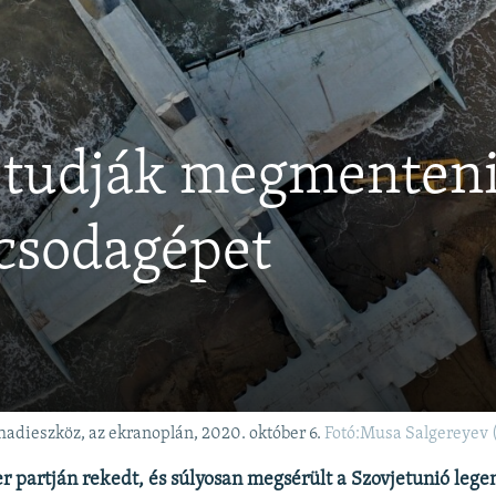
 tudják megmenteni 
 csodagépet
s hadieszköz, az ekranoplán, 2020. október 6.
Fotó:Musa Salgereyev 
r partján rekedt, és súlyosan megsérült a Szovjetunió lege