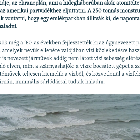
idje, az ekranoplán, ami a hidegháborúban akár atomtöltete
 az amerikai partvidékhez eljuttatni. A 250 tonnás monstr
ák vontatni, hogy egy emlékparkban állítsák ki, de napont
haladni.
ök még a ’60-as években fejlesztették ki az úgynevezett 
 amelyek nevük ellenére valójában vízi közlekedésre hasz
is nevezett járművek addig nem látott vízi sebesség elérés
ló elven, mint a szárnyashajók: a vízre bocsátott gépet a 
tóművek teljesen kiemelik a vízből, és közvetlenül a vízfels
árnán, minimális súrlódással tudtak haladni.