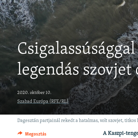
EURÓPAI UNIÓ
VILÁG
KLÍMAVÁLTOZÁS
A MÚLT TANULSÁGAI
Csigalassúsággal
legendás szovjet
2020. október 10.
Szabad Európa (RFE/RL)
Dagesztán partjainál rekedt a hatalmas, volt szovjet, titko
A Kaszpi-tenge
Megosztás