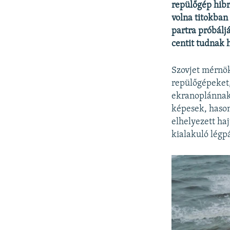
repülőgép hibr
volna titokban
partra próbálj
centit tudnak 
Szovjet mérnök
repülőgépeket,
ekranoplánnak 
képesek, hason
elhelyezett haj
kialakuló légp