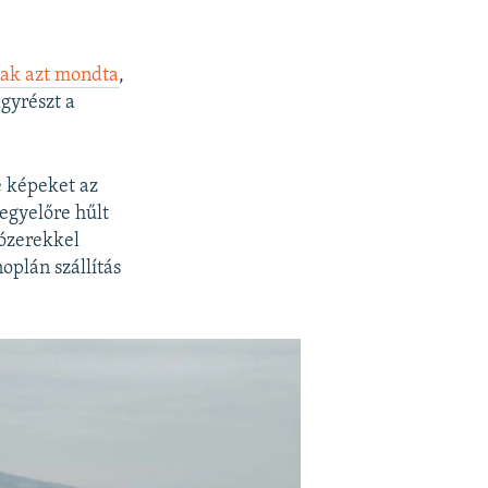
nak azt mondta
,
gyrészt a
é képeket az
egyelőre hűlt
dózerekkel
oplán szállítás