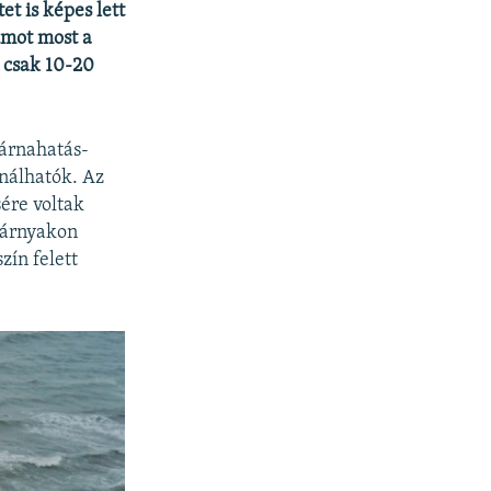
t is képes lett
umot most a
a csak 10-20
párnahatás-
nálhatók. Az
ére voltak
szárnyakon
zín felett