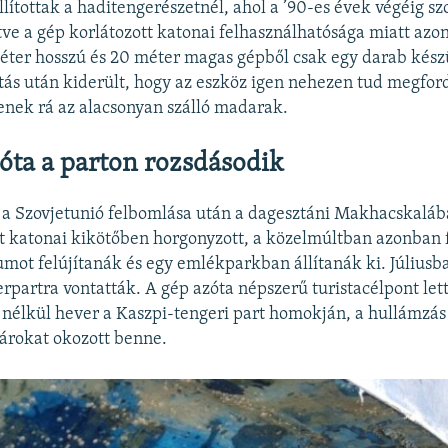
lítottak a haditengerészetnél, ahol a ’90-es évek végéig szo
etve a gép korlátozott katonai felhasználhatósága miatt azo
éter hosszú és 20 méter magas gépből csak egy darab készü
tás után kiderült, hogy az eszköz igen nehezen tud megford
tenek rá az alacsonyan szálló madarak.
ta a parton rozsdásodik
a Szovjetunió felbomlása után a dagesztáni Makhacskalába
árt katonai kikötőben horgonyzott, a közelmúltban azonban 
mot felújítanák és egy emlékparkban állítanák ki. Júliusb
erpartra vontatták. A gép azóta népszerű turistacélpont let
nélkül hever a Kaszpi-tengeri part homokján, a hullámzás 
károkat okozott benne.