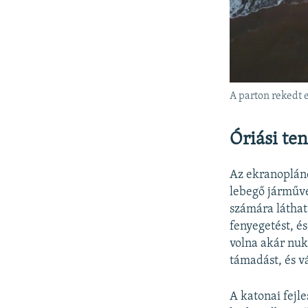
A parton rekedt 
Óriási te
Az ekranoplánok
lebegő járműve
számára láthat
fenyegetést, é
volna akár nukl
támadást, és v
A katonai fejl