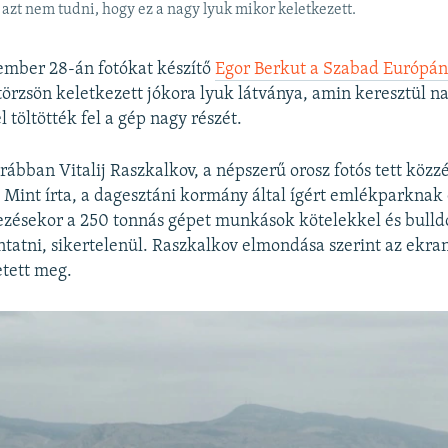
 azt nem tudni, hogy ez a nagy lyuk mikor keletkezett.
ember 28-án fotókat készítő
Egor Berkut a Szabad Európá
törzsön keletkezett jókora lyuk látványa, amin keresztül na
 töltötték fel a gép nagy részét.
ábban Vitalij Raszkalkov, a népszerű orosz fotós tett közz
 Mint írta, a dagesztáni kormány által ígért emlékparknak 
kezésekor a 250 tonnás gépet munkások kötelekkel és bull
ntatni, sikertelenül. Raszkalkov elmondása szerint az ekran
tett meg.