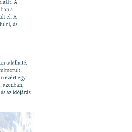
lgált. A
nban a
lt el. A
ulni, és
n található,
felmerült,
an ezért egy
t, azonban,
és az időjárás