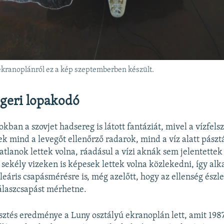
ekranoplánról ez a kép szeptemberben készült.
ngeri lopakodó
ban a szovjet hadsereg is látott fantáziát, mivel a vízfelsz
k mind a levegőt ellenőrző radarok, mind a víz alatt pász
atlanok lettek volna, ráadásul a vízi aknák sem jelentettek
s sekély vizeken is képesek lettek volna közlekedni, így al
eáris csapásmérésre is, még azelőtt, hogy az ellenség észle
álaszcsapást mérhetne.
esztés eredménye a Luny osztályú ekranoplán lett, amit 198