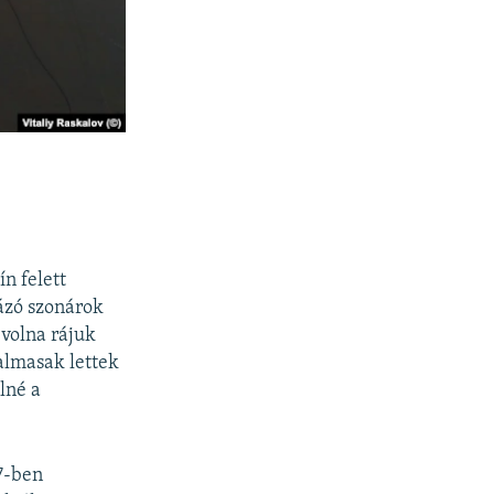
ín felett
tázó szonárok
 volna rájuk
kalmasak lettek
lné a
7-ben