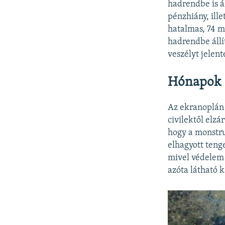
hadrendbe is ál
pénzhiány, ill
hatalmas, 74 m
hadrendbe állí
veszélyt jelen
Hónapok ó
Az ekranoplán 
civilektől elz
hogy a monstru
elhagyott teng
mivel védelem 
azóta látható 