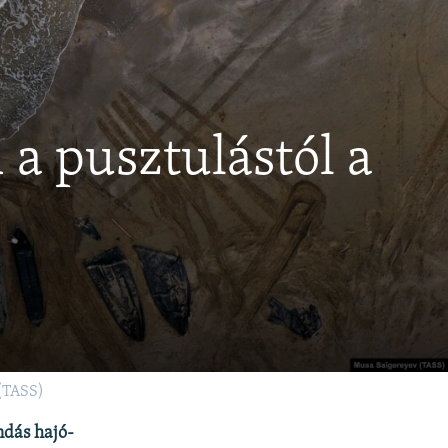
a pusztulástól a
(TASS)
ndás hajó-