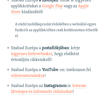
Szabad Európa
a mobilján
: töltse le ingyenes
applikációnkat a
Google Play
vagy az
Apple
Store
kínálatából!
A stabil mobilkapcsolat érdekében a weboldal egyes
funkciói az applikációban csak korlátozottan érhetők
el.
Szabad Európa a
postafiókjában
: kérje
ingyenes hírlevelünket
, hogy elsőként
értesüljön cikkeinkről!
Szabad Európa a
YouTube
-on: iratkozzon fel
videócsatornánkra
!
Szabad Európa az
Instagramon
is:
kövesse
látványos és informatív oldalunkat
! ​