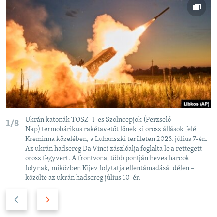
Ukrán katonák TOSZ–1-es Szolncepjok (Perzselő
1/8
Nap) termobárikus rakétavetőt lőnek ki orosz állások felé
Kreminna közelében, a Luhanszki területen 2023. július 7-én.
Az ukrán hadsereg Da Vinci zászlóalja foglalta le a rettegett
orosz fegyvert. A frontvonal több pontján heves harcok
folynak, miközben Kijev folytatja ellentámadását délen –
közölte az ukrán hadsereg július 10-én
P
N
r
e