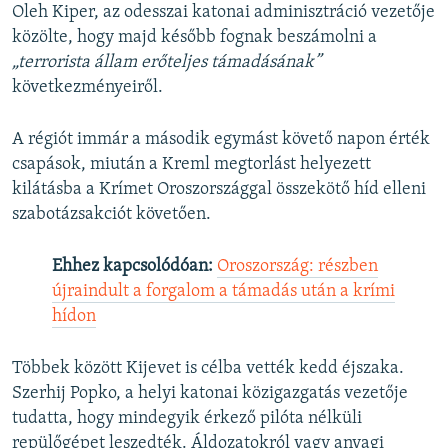
Oleh Kiper, az odesszai katonai adminisztráció vezetője
közölte, hogy majd később fognak beszámolni a
„terrorista állam erőteljes támadásának”
következményeiről.
A régiót immár a második egymást követő napon érték
csapások, miután a Kreml megtorlást helyezett
kilátásba a Krímet Oroszországgal összekötő híd elleni
szabotázsakciót követően.
Ehhez kapcsolódóan:
Oroszország: részben
újraindult a forgalom a támadás után a krími
hídon
Többek között Kijevet is célba vették kedd éjszaka.
Szerhij Popko, a helyi katonai közigazgatás vezetője
tudatta, hogy mindegyik érkező pilóta nélküli
repülőgépet leszedték. Áldozatokról vagy anyagi