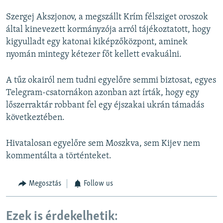
e
x
v
t
Szergej Akszjonov, a megszállt Krím félsziget oroszok
i
s
által kinevezett kormányzója arról tájékoztatott, hogy
o
l
kigyulladt egy katonai kiképzőközpont, aminek
u
i
nyomán mintegy kétezer főt kellett evakuálni.
s
d
s
e
A tűz okairól nem tudni egyelőre semmi biztosat, egyes
l
Telegram-csatornákon azonban azt írták, hogy egy
i
lőszerraktár robbant fel egy éjszakai ukrán támadás
d
következtében.
e
Hivatalosan egyelőre sem Moszkva, sem Kijev nem
kommentálta a történteket.
Megosztás
Follow us
Ezek is érdekelhetik: