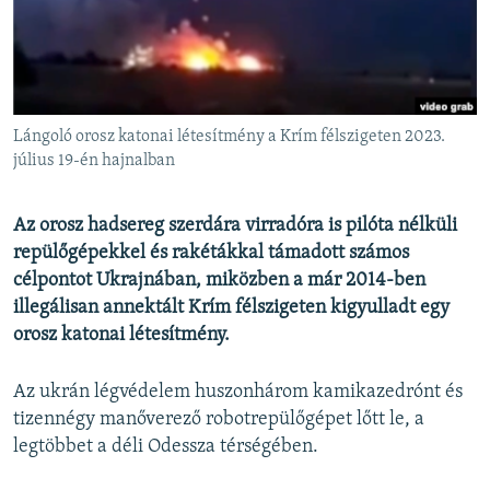
EURÓPAI UNIÓ
VILÁG
KLÍMAVÁLTOZÁS
A MÚLT TANULSÁGAI
Lángoló orosz katonai létesítmény a Krím félszigeten 2023.
július 19-én hajnalban
KÖVESSEN MINKET!
Az orosz hadsereg szerdára virradóra is pilóta nélküli
repülőgépekkel és rakétákkal támadott számos
célpontot Ukrajnában, miközben a már 2014-ben
Valamennyi RFE/RL weboldal
illegálisan annektált Krím félszigeten kigyulladt egy
orosz katonai létesítmény.
Az ukrán légvédelem huszonhárom kamikazedrónt és
tizennégy manőverező robotrepülőgépet lőtt le, a
legtöbbet a déli Odessza térségében.