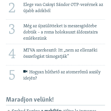
2
Elege van Csányi Sándor OTP-vezérnek az
újabb adókból
3
Még az újszülötteket is meszesgödörbe
dobták – a roma holokauszt áldozataira
emlékezünk
4
MTVA szerkesztő: Itt „nem az ellenzéki
összefogást támogatják”
5
Hogyan hűthető az atomerőmű aszály
idején?
Maradjon velünk!