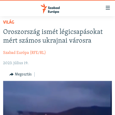
Akadálymentes
mód
Ugrás
VILÁG
a
NAPIRENDEN
Oroszország ismét légicsapásokat
fő
AKTUÁLIS
oldalra
mért számos ukrajnai városra
FELIRATKOZÁS
PODCASTOK
Ugrás
a
Szabad Európa (RFE/RL)
VIDEÓK
tartalomjegyzékre
Spotify
2023. július 19.
ELEMZŐ
Ugrás
a
NER15
Megosztás
Feliratkozás
keresésre
SZABADON
TÁRSADALOM
DEMOKRÁCIA
A PÉNZ NYOMÁBAN