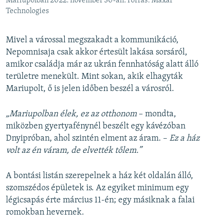
Mariupolban 2022. november 30-án. Forrás: Maxar
Technologies
Mivel a várossal megszakadt a kommunikáció,
Nepomnisaja csak akkor értesült lakása sorsáról,
amikor családja már az ukrán fennhatóság alatt álló
területre menekült. Mint sokan, akik elhagyták
Mariupolt, ő is jelen időben beszél a városról.
„Mariupolban élek, ez az otthonom
– mondta,
miközben gyertyafénynél beszélt egy kávézóban
Dnyipróban, ahol szintén elment az áram. –
Ez a ház
volt az én váram, de elvették tőlem.”
A bontási listán szerepelnek a ház két oldalán álló,
szomszédos épületek is. Az egyiket minimum egy
légicsapás érte március 11-én; egy másiknak a falai
romokban hevernek.