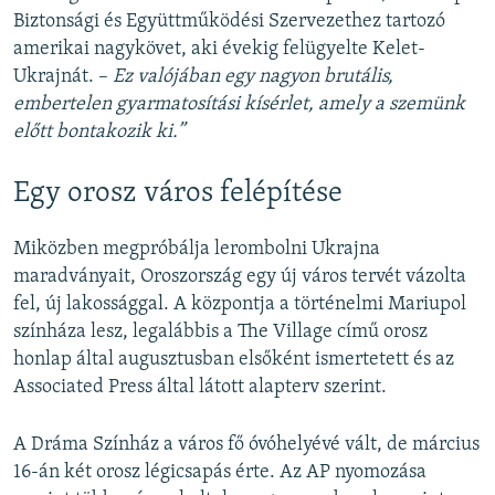
Biztonsági és Együttműködési Szervezethez tartozó
amerikai nagykövet, aki évekig felügyelte Kelet-
Ukrajnát. –
Ez valójában egy nagyon brutális,
embertelen gyarmatosítási kísérlet, amely a szemünk
előtt bontakozik ki.”
Egy orosz város felépítése
Miközben megpróbálja lerombolni Ukrajna
maradványait, Oroszország egy új város tervét vázolta
fel, új lakossággal. A központja a történelmi Mariupol
színháza lesz, legalábbis a The Village című orosz
honlap által augusztusban elsőként ismertetett és az
Associated Press által látott alapterv szerint.
A Dráma Színház a város fő óvóhelyévé vált, de március
16-án két orosz légicsapás érte. Az AP nyomozása