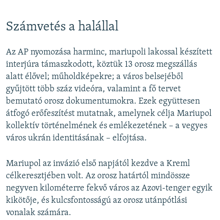
Számvetés a halállal
Az AP nyomozása harminc, mariupoli lakossal készített
interjúra támaszkodott, köztük 13 orosz megszállás
alatt élővel; műholdképekre; a város belsejéből
gyűjtött több száz videóra, valamint a fő tervet
bemutató orosz dokumentumokra. Ezek együttesen
átfogó erőfeszítést mutatnak, amelynek célja Mariupol
kollektív történelmének és emlékezetének – a vegyes
város ukrán identitásának – elfojtása.
Mariupol az invázió első napjától kezdve a Kreml
célkeresztjében volt. Az orosz határtól mindössze
negyven kilométerre fekvő város az Azovi-tenger egyik
kikötője, és kulcsfontosságú az orosz utánpótlási
vonalak számára.