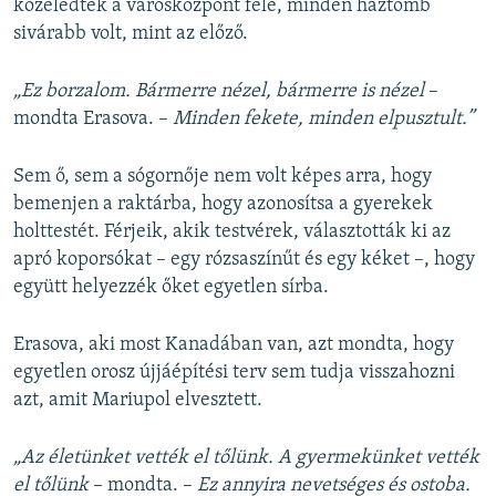
közeledtek a városközpont felé, minden háztömb
sivárabb volt, mint az előző.
„Ez borzalom. Bármerre nézel, bármerre is nézel
–
mondta Erasova. –
Minden fekete, minden elpusztult.”
Sem ő, sem a sógornője nem volt képes arra, hogy
bemenjen a raktárba, hogy azonosítsa a gyerekek
holttestét. Férjeik, akik testvérek, választották ki az
apró koporsókat – egy rózsaszínűt és egy kéket –, hogy
együtt helyezzék őket egyetlen sírba.
Erasova, aki most Kanadában van, azt mondta, hogy
egyetlen orosz újjáépítési terv sem tudja visszahozni
azt, amit Mariupol elvesztett.
„Az életünket vették el tőlünk. A gyermekünket vették
el tőlünk
– mondta. –
Ez annyira nevetséges és ostoba.