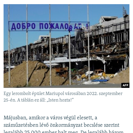
Egy lerombolt épület Mariupol városában 2022. szeptember
25-én. A táblán ez áll: „Isten hozta!”
Májusban, amikor a város végül elesett, a
száműzetésben lévő önkormányzat becslése szerint
legalább 25.000 ember halt meg. De legalább három,