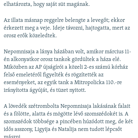
elhatározta, hogy saját süt magának.
Az illata másnap reggelre belengte a levegőt; ekkor
érkezett meg a veje. Ideje távozni, hajtogatta, mert az
orosz erők közeledtek.
Nepomnisaja a lánya házában volt, amikor március 11-
én alkonyatkor orosz tankok gördültek a háza elé.
Miközben az AP újságírói a közeli 2-es számú kórház
felső emeletéről figyelték és rögzítették az
eseményeket, az egyik tank a Mitropolicka 110.-re
irányította ágyúját, és tüzet nyitott.
A lövedék szétrombolta Nepomnisaja lakásának falait
és a fölötte, alatta és mögötte lévő szomszédokét is. A
szomszédok többsége a pincében húzódott meg, de két
idős asszony, Ligyija és Natalija nem tudott lépcsőt
mászni.