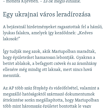
– mondta Kijevben. –
És ők mégis elhiszik.”
Egy ukrajnai város leradírozása
A bejáratnál hirdetményeket ragasztottak fel a hámló,
lyukas falakra, amelyek így kezdődnek: „Kedves
lakosok!”
Így tudják meg azok, akik Mariupolban maradtak,
hogy épületeiket hamarosan lebontják. Gyakran a
betört ablakok, a befagyott csövek és az áramhiány
ellenére még mindig ott laknak, mert nincs hová
menniük.
Az AP több száz fénykép és videófelvétel, valamint a
megszálló hatóságoktól származó dokumentumok
áttekintése során megállapította, hogy Mariupolban
több mint háromszáz épületet bontottak le vagy