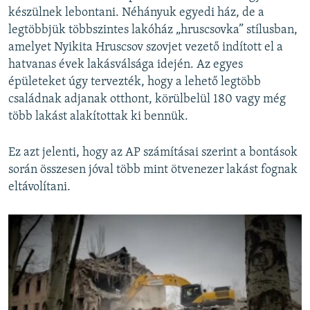
készülnek lebontani. Néhányuk egyedi ház, de a
legtöbbjük többszintes lakóház „hruscsovka” stílusban,
amelyet Nyikita Hruscsov szovjet vezető indított el a
hatvanas évek lakásválsága idején. Az egyes
épületeket úgy tervezték, hogy a lehető legtöbb
családnak adjanak otthont, körülbelül 180 vagy még
több lakást alakítottak ki bennük.
Ez azt jelenti, hogy az AP számításai szerint a bontások
során összesen jóval több mint ötvenezer lakást fognak
eltávolítani.