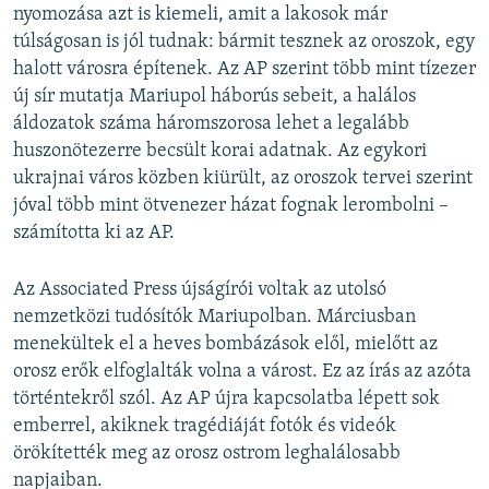
nyomozása azt is kiemeli, amit a lakosok már
túlságosan is jól tudnak: bármit tesznek az oroszok, egy
halott városra építenek. Az AP szerint több mint tízezer
új sír mutatja Mariupol háborús sebeit, a halálos
áldozatok száma háromszorosa lehet a legalább
huszonötezerre becsült korai adatnak. Az egykori
ukrajnai város közben kiürült, az oroszok tervei szerint
jóval több mint ötvenezer házat fognak lerombolni –
számította ki az AP.
Az Associated Press újságírói voltak az utolsó
nemzetközi tudósítók Mariupolban. Márciusban
menekültek el a heves bombázások elől, mielőtt az
orosz erők elfoglalták volna a várost. Ez az írás az azóta
történtekről szól. Az AP újra kapcsolatba lépett sok
emberrel, akiknek tragédiáját fotók és videók
örökítették meg az orosz ostrom leghalálosabb
napjaiban.