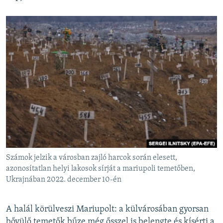
Számok jelzik a városban zajló harcok során elesett,
azonosítatlan helyi lakosok sírját a mariupoli temetőben,
Ukrajnában 2022. december 10-én
A halál körülveszi Mariupolt: a külvárosában gyorsan
bővülő temetők bűze még ősszel is belengte és kísérti a