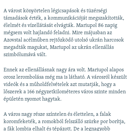
A várost könyörtelen légicsapások és tüzérségi
támadások érték, a kommunikációját megszakították,
élelmét és vízellátását elvágták. Mariupol 86 napig
mégsem volt hajlandó feladni. Mire májusban az
Azovstal acélműben rejtőzködő utolsó ukrán harcosok
megadták magukat, Mariupol az ukrán ellenállás
szimbólumává vált.
Ennek az ellenállásnak nagy ára volt. Mariupol alapos
orosz lerombolása még ma is látható. A városról készült
videók és a műholdfelvételek azt mutatják, hogy a
lőszerek a 166 négyzetkilométeres város szinte minden
épületén nyomot hagytak.
A város nagy része színtelen és élettelen, a falak
koromfeketék, a romokból felszálló szürke por borítja,
a fák lombja elhalt és tépázott. De a legnagyobb