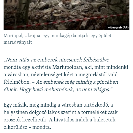
Mariupol, Ukrajna: egy munkagép bontja le egy épület
maradványait
„Nem vitás, az emberek nincsenek felkészülve
–
mondta egy aktivista Mariupolban, aki, mint mindenki
a városban, névtelenséget kért a megtorlástól való
félelmében. –
Az emberek még mindig a pincében
élnek. Hogy hová mehetnének, az nem világos.”
Egy másik, még mindig a városban tartózkodó, a
helyszínen dolgozó lakos szerint a törmeléket csak
oroszok kezelhetik. A hivatalos indok a balesetek
elkerülése – mondta.