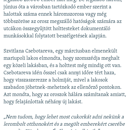
június óta a városban tartózkodó ember szerint a
halottak száma ennek háromszorosa vagy még
többszöröse az orosz megszálló hatóságok számára az
utcákon összegyűjtött holttesteket dokumentáló
munkásokkal folytatott beszélgetések alapján.
Szvitlana Csebotareva, egy márciusban elmenekült
mariupoli lakos elmondta, hogy szomszédja meghalt
egy közeli lakásban, és a holttest még mindig ott van.
Csebotareva idén ősszel csak annyi időre tért haza,
hogy visszaszerezze a holmiját, mivel a lakosok
szabadon jöhetnek-mehetnek az ellenőrző pontokon.
Azt mondta, hogy az oroszok hálára számítanak amiatt,
hogy felajánlottak néhány új lakást.
„Nem tudom, hogy lehet most cukorkát adni nekünk a
lerombolt otthonokért és a megölt emberekért cserébe