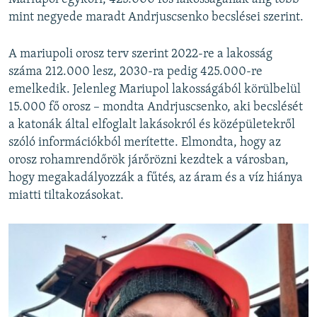
mint negyede maradt Andrjuscsenko becslései szerint.
A mariupoli orosz terv szerint 2022-re a lakosság
száma 212.000 lesz, 2030-ra pedig 425.000-re
emelkedik. Jelenleg Mariupol lakosságából körülbelül
15.000 fő orosz – mondta Andrjuscsenko, aki becslését
a katonák által elfoglalt lakásokról és középületekről
szóló információkból merítette. Elmondta, hogy az
orosz rohamrendőrök járőrözni kezdtek a városban,
hogy megakadályozzák a fűtés, az áram és a víz hiánya
miatti tiltakozásokat.