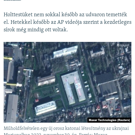
Holttestüket nem sokkal később az udvaron temették
el. Hetekkel később az AP videója szerint a kezdetleges
sírok még mindig ott voltak.
Műholdfelvételen egy új orosz katonai létesítmény az ukrajnai