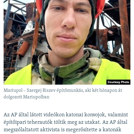
Mariupol – Szergej Riszev építőmunkás, aki két hónapon át
dolgozott Mariupolban
Az AP által látott videókon katonai konvojok, valamint
építőipari teherautók töltik meg az utakat. Az AP által
megszólaltatott aktivista is megerősítette a katonák