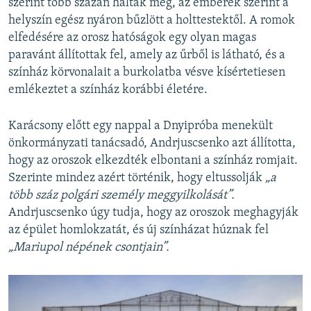
szerint több százan haltak meg, az emberek szerint a
helyszín egész nyáron bűzlött a holttestektől. A romok
elfedésére az orosz hatóságok egy olyan magas
paravánt állítottak fel, amely az űrből is látható, és a
színház körvonalait a burkolatba vésve kísértetiesen
emlékeztet a színház korábbi életére.
Karácsony előtt egy nappal a Dnyipróba menekült
önkormányzati tanácsadó, Andrjuscsenko azt állította,
hogy az oroszok elkezdték elbontani a színház romjait.
Szerinte mindez azért történik, hogy eltussolják
„a
több száz polgári személy meggyilkolását”.
Andrjuscsenko úgy tudja, hogy az oroszok meghagyják
az épület homlokzatát, és új színházat húznak fel
„Mariupol népének csontjain”.