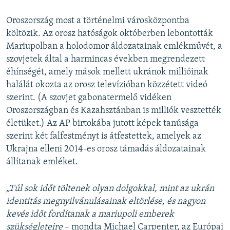
Oroszország most a történelmi városközpontba
költözik. Az orosz hatóságok októberben lebontották
Mariupolban a holodomor áldozatainak emlékművét, a
szovjetek által a harmincas években megrendezett
éhínségét, amely mások mellett ukránok millióinak
halálát okozta az orosz televízióban közzétett videó
szerint. (A szovjet gabonatermelő vidéken
Oroszországban és Kazahsztánban is milliók vesztették
életüket.) Az AP birtokába jutott képek tanúsága
szerint két falfestményt is átfestettek, amelyek az
Ukrajna elleni 2014-es orosz támadás áldozatainak
állítanak emléket.
„Túl sok időt töltenek olyan dolgokkal, mint az ukrán
identitás megnyilvánulásainak eltörlése, és nagyon
kevés időt fordítanak a mariupoli emberek
szükségleteire
– mondta Michael Carpenter, az Európai