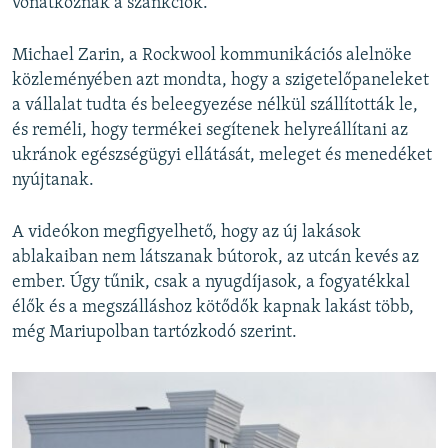
vonatkoznak a szankciók.
Michael Zarin, a Rockwool kommunikációs alelnöke
közleményében azt mondta, hogy a szigetelőpaneleket
a vállalat tudta és beleegyezése nélkül szállították le,
és reméli, hogy termékei segítenek helyreállítani az
ukránok egészségügyi ellátását, meleget és menedéket
nyújtanak.
A videókon megfigyelhető, hogy az új lakások
ablakaiban nem látszanak bútorok, az utcán kevés az
ember. Úgy tűnik, csak a nyugdíjasok, a fogyatékkal
élők és a megszálláshoz kötődők kapnak lakást több,
még Mariupolban tartózkodó szerint.