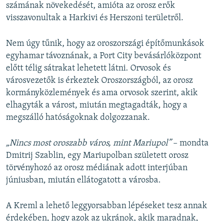
számának növekedését, amióta az orosz erők
visszavonultak a Harkivi és Herszoni területről.
Nem úgy tűnik, hogy az oroszországi építőmunkások
egyhamar távoznának, a Port City bevásárlóközpont
előtt télig sátrakat lehetett látni. Orvosok és
városvezetők is érkeztek Oroszországból, az orosz
kormányközlemények és ama orvosok szerint, akik
elhagyták a várost, miután megtagadták, hogy a
megszálló hatóságoknak dolgozzanak.
„Nincs most oroszabb város, mint Mariupol”
– mondta
Dmitrij Szablin, egy Mariupolban született orosz
törvényhozó az orosz médiának adott interjúban
júniusban, miután ellátogatott a városba.
A Kreml a lehető leggyorsabban lépéseket tesz annak
érdekében, hogy azok az ukránok, akik maradnak,