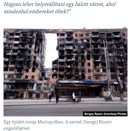
Hogyan lehet helyreállítani egy halott várost, ahol
mindenhol embereket öltek?”
Egy épület romja Mariupolban. A szerző, Szergej Riszev
engedélyével