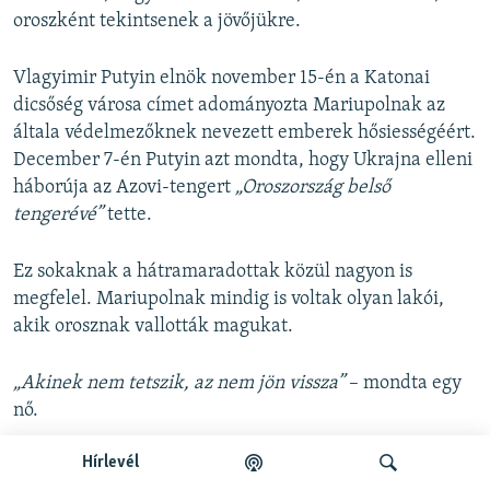
oroszként tekintsenek a jövőjükre.
Vlagyimir Putyin elnök november 15-én a Katonai
dicsőség városa címet adományozta Mariupolnak az
általa védelmezőknek nevezett emberek hősiességéért.
December 7-én Putyin azt mondta, hogy Ukrajna elleni
háborúja az Azovi-tengert
„Oroszország belső
tengerévé”
tette.
Ez sokaknak a hátramaradottak közül nagyon is
megfelel. Mariupolnak mindig is voltak olyan lakói,
akik orosznak vallották magukat.
„Akinek nem tetszik, az nem jön vissza”
– mondta egy
nő.
Hírlevél
Nincs jövőkép a láthatáron