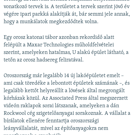
vonatkozó tervek is. A területet a tervek szerint jövő év
végére ipari parkká alakítják át, bár semmi jele annak,
hogy a munkálatok megkezdődtek volna.
Egy orosz katonai tábor azonban rekordidő alatt
felépült a Maxar Technologies műholdfelvételei
szerint, amelyeken hatalmas, U alakú épület látható, a
tetőn az orosz hadsereg feliratával.
Oroszország már legalább 14 új lakóépületet emelt –
ami csak töredéke a lebontott épületek számának –, és
legalább kettőt helyreállít a lövések által megrongált
kórházak közül. Az Associated Press által megszerzett
videón raklapok sorai látszanak, amelyeken a dán
Rockwool cég szigetelőanyagai sorakoznak. A vállalat a
bírálatok ellenére fenntartja oroszországi
leányvállalatát, mivel az építőanyagokra nem