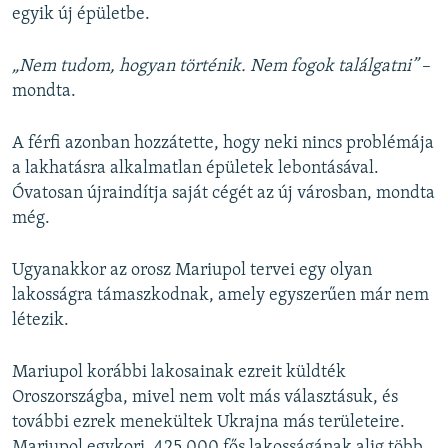
egyik új épületbe.
„Nem tudom, hogyan történik. Nem fogok találgatni”
–
mondta.
A férfi azonban hozzátette, hogy neki nincs problémája
a lakhatásra alkalmatlan épületek lebontásával.
Óvatosan újraindítja saját cégét az új városban, mondta
még.
Ugyanakkor az orosz Mariupol tervei egy olyan
lakosságra támaszkodnak, amely egyszerűen már nem
létezik.
Mariupol korábbi lakosainak ezreit küldték
Oroszországba, mivel nem volt más választásuk, és
további ezrek menekültek Ukrajna más területeire.
Mariupol egykori, 425.000 fős lakosságának alig több