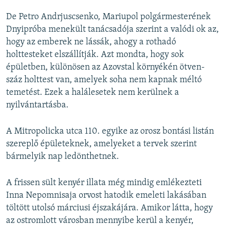
De Petro Andrjuscsenko, Mariupol polgármesterének
Dnyipróba menekült tanácsadója szerint a valódi ok az,
hogy az emberek ne lássák, ahogy a rothadó
holttesteket elszállítják. Azt mondta, hogy sok
épületben, különösen az Azovstal környékén ötven-
száz holttest van, amelyek soha nem kapnak méltó
temetést. Ezek a halálesetek nem kerülnek a
nyilvántartásba.
A Mitropolicka utca 110. egyike az orosz bontási listán
szereplő épületeknek, amelyeket a tervek szerint
bármelyik nap ledönthetnek.
A frissen sült kenyér illata még mindig emlékezteti
Inna Nepomnisaja orvost hatodik emeleti lakásában
töltött utolsó márciusi éjszakájára. Amikor látta, hogy
az ostromlott városban mennyibe kerül a kenyér,