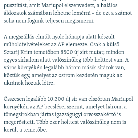
pusztítást, amit Mariupol elszenvedett, a halálos
áldozatok számában lehetne lemérni – de ezt a számot
soha nem fogunk teljesen megismerni.
A megszállás elmúlt nyolc hónapja alatt készült
műholdfelvételeket az AP elemezte. Csak a külső
Sztarij Krim temetőben 8500 új sírt mutat; minden
egyes sírhalom alatt valószínűleg több holttest van. A
város környékén legalább három másik sírárok van,
köztük egy, amelyet az ostrom kezdetén maguk az
ukránok hoztak létre.
Összesen legalább 10.300 új sír van elszórtan Mariupol
környékén az AP becslései szerint, amelyet három, a
tömegsírokban jártas igazságügyi orvosszakértő is
megerősített. Több ezer holttest valószínűleg nem is
került a temetőbe.