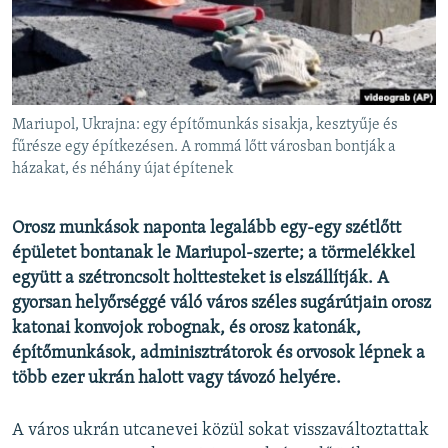
EURÓPAI UNIÓ
VILÁG
KLÍMAVÁLTOZÁS
A MÚLT TANULSÁGAI
Mariupol, Ukrajna: egy építőmunkás sisakja, kesztyűje és
fűrésze egy építkezésen. A rommá lőtt városban bontják a
házakat, és néhány újat építenek
KÖVESSEN MINKET!
Orosz munkások naponta legalább egy-egy szétlőtt
épületet bontanak le Mariupol-szerte; a törmelékkel
Valamennyi RFE/RL weboldal
együtt a szétroncsolt holttesteket is elszállítják. A
gyorsan helyőrséggé váló város széles sugárútjain orosz
katonai konvojok robognak, és orosz katonák,
építőmunkások, adminisztrátorok és orvosok lépnek a
több ezer ukrán halott vagy távozó helyére.
A város ukrán utcanevei közül sokat visszaváltoztattak