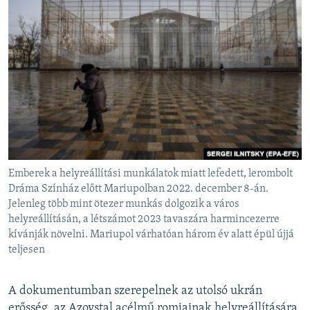
Emberek a helyreállítási munkálatok miatt lefedett, lerombolt
Dráma Színház előtt Mariupolban 2022. december 8-án.
Jelenleg több mint ötezer munkás dolgozik a város
helyreállításán, a létszámot 2023 tavaszára harmincezerre
kívánják növelni. Mariupol várhatóan három év alatt épül újjá
teljesen
A dokumentumban szerepelnek az utolsó ukrán
erősség, az Azovstal acélmű romjainak helyreállítására