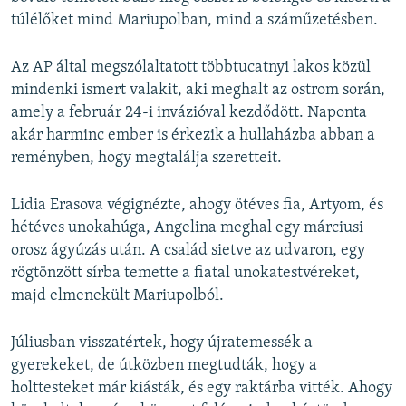
túlélőket mind Mariupolban, mind a száműzetésben.
Az AP által megszólaltatott többtucatnyi lakos közül
mindenki ismert valakit, aki meghalt az ostrom során,
amely a február 24-i invázióval kezdődött. Naponta
akár harminc ember is érkezik a hullaházba abban a
reményben, hogy megtalálja szeretteit.
Lidia Erasova végignézte, ahogy ötéves fia, Artyom, és
hétéves unokahúga, Angelina meghal egy márciusi
orosz ágyúzás után. A család sietve az udvaron, egy
rögtönzött sírba temette a fiatal unokatestvéreket,
majd elmenekült Mariupolból.
Júliusban visszatértek, hogy újratemessék a
gyerekeket, de útközben megtudták, hogy a
holttesteket már kiásták, és egy raktárba vitték. Ahogy