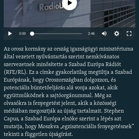
Jelenleg nincs elérhető tartalom
EURÓPAI UNIÓ
VILÁG
KLÍMAVÁLTOZÁS
Auto
0:00
2:46
A MÚLT TANULSÁGAI
240p
Az orosz kormány az ország igazságügyi minisztériuma
360p
KÖVESSEN MINKET!
által vezetett nyilvántartás szerint nemkívánatos
szervezetnek minősítette a Szabad Európa Rádiót
480p
Auto
240p
360p
480p
(RFE/RL). Ez a címke gyakorlatilag megtiltja a Szabad
720p
Európának, hogy Oroszországban dolgozzon, és
720p
1080p
Valamennyi RFE/RL weboldal
1080p
potenciális büntetőeljárás alá vonja azokat, akik
együttműködnek a sajtóorgánummal. Még az
olvasókra is fenyegetést jelent, akik a közösségi
médiában megosztják az újság tartalmait. Stephen
Capus, a Szabad Európa elnöke szerint a lépés azt
mutatja, hogy Moszkva „egzisztenciális fenyegetésnek”
tekinti a független újságírást.