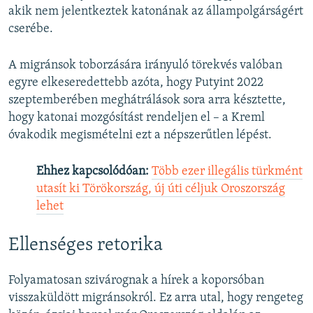
akik nem jelentkeztek katonának az állampolgárságért
cserébe.
A migránsok toborzására irányuló törekvés valóban
egyre elkeseredettebb azóta, hogy Putyint 2022
szeptemberében meghátrálások sora arra késztette,
hogy katonai mozgósítást rendeljen el – a Kreml
óvakodik megismételni ezt a népszerűtlen lépést.
Ehhez kapcsolódóan:
Több ezer illegális türkmént
utasít ki Törökország, új úti céljuk Oroszország
lehet
Ellenséges retorika
Folyamatosan szivárognak a hírek a koporsóban
visszaküldött migránsokról. Ez arra utal, hogy rengeteg