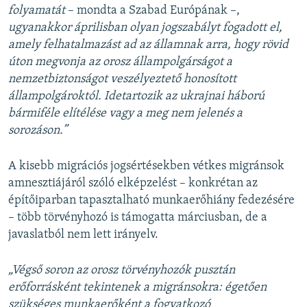
folyamatát
– mondta a Szabad Európának –,
ugyanakkor áprilisban olyan jogszabályt fogadott el,
amely felhatalmazást ad az államnak arra, hogy rövid
úton megvonja az orosz állampolgárságot a
nemzetbiztonságot veszélyeztető honosított
állampolgároktól. Idetartozik az ukrajnai háború
bármiféle elítélése vagy a meg nem jelenés a
sorozáson.”
A kisebb migrációs jogsértésekben vétkes migránsok
amnesztiájáról szóló elképzelést – konkrétan az
építőiparban tapasztalható munkaerőhiány fedezésére
– több törvényhozó is támogatta márciusban, de a
javaslatból nem lett irányelv.
„Végső soron az orosz törvényhozók pusztán
erőforrásként tekintenek a migránsokra: égetően
szükséges munkaerőként a fogyatkozó