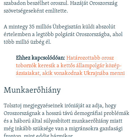
szabadon beszélhet oroszul. Hazáját Oroszország
szövetségeseként említette.
A mintegy 35 milliós Üzbegisztán küldi abszolút
értelemben a legtöbb polgárát Oroszországba, ahol
több millió üzbég él.
Ehhez kapcsolódóan:
Határozottabb orosz
toborzók keresik a kettős állampolgár közép-
ázsiaiakat, akik vonakodnak Ukrajnába menni
Munkaerőhiány
Tolsztoj megjegyzéseinek iróniáját az adja, hogy
Oroszországnak a hosszú távú demográfiai problémák
és a háború által súlyosbított munkaerőhiány miatt
még inkább szüksége van a migránsokra gazdasági
fronton, mint eddig bármikor.