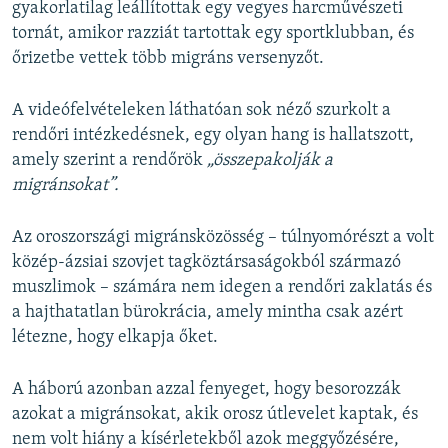
gyakorlatilag leállítottak egy vegyes harcművészeti
tornát, amikor razziát tartottak egy sportklubban, és
őrizetbe vettek több migráns versenyzőt.
A videófelvételeken láthatóan sok néző szurkolt a
rendőri intézkedésnek, egy olyan hang is hallatszott,
amely szerint a rendőrök
„összepakolják a
migránsokat”.
Az oroszországi migránsközösség – túlnyomórészt a volt
közép-ázsiai szovjet tagköztársaságokból származó
muszlimok – számára nem idegen a rendőri zaklatás és
a hajthatatlan bürokrácia, amely mintha csak azért
létezne, hogy elkapja őket.
A háború azonban azzal fenyeget, hogy besorozzák
azokat a migránsokat, akik orosz útlevelet kaptak, és
nem volt hiány a kísérletekből azok meggyőzésére,