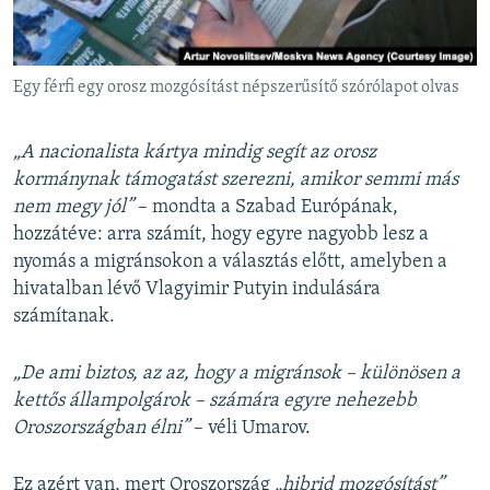
Egy férfi egy orosz mozgósítást népszerűsítő szórólapot olvas
„A nacionalista kártya mindig segít az orosz
kormánynak támogatást szerezni, amikor semmi más
nem megy jól”
– mondta a Szabad Európának,
hozzátéve: arra számít, hogy egyre nagyobb lesz a
nyomás a migránsokon a választás előtt, amelyben a
hivatalban lévő Vlagyimir Putyin indulására
számítanak.
„De ami biztos, az az, hogy a migránsok – különösen a
kettős állampolgárok – számára egyre nehezebb
Oroszországban élni”
– véli Umarov.
Ez azért van, mert Oroszország
„hibrid mozgósítást”