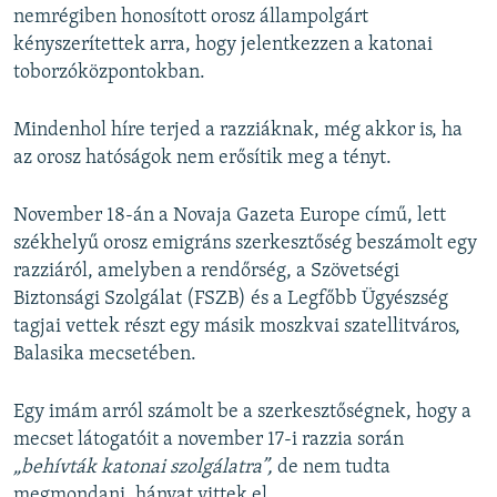
nemrégiben honosított orosz állampolgárt
kényszerítettek arra, hogy jelentkezzen a katonai
toborzóközpontokban.
Mindenhol híre terjed a razziáknak, még akkor is, ha
az orosz hatóságok nem erősítik meg a tényt.
November 18-án a Novaja Gazeta Europe című, lett
székhelyű orosz emigráns szerkesztőség beszámolt egy
razziáról, amelyben a rendőrség, a Szövetségi
Biztonsági Szolgálat (FSZB) és a Legfőbb Ügyészség
tagjai vettek részt egy másik moszkvai szatellitváros,
Balasika mecsetében.
Egy imám arról számolt be a szerkesztőségnek, hogy a
mecset látogatóit a november 17-i razzia során
„behívták katonai szolgálatra”,
de nem tudta
megmondani, hányat vittek el.