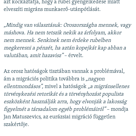
azt kockáztatja, hogy a rubel gyengélkedése miatt
elveszíti migráns munkaerő-utánpótlását.
„Mindig van választásuk: Oroszországba mennek, vagy
máshova. Ha nem tetszik nekik az árfolyam, akkor
nem mennek. Senkinek nem érdeke rubelben
megkeresni a pénzét, ha aztán kopejkát kap abban a
valutában, amit hazavisz”
– érvelt.
Az orosz hatóságok tisztában vannak a problémával,
ám a migrációs politika továbbra is
„nagyon
ellentmondásos”,
mivel
a hatóságok
„a migránsellenes
törvénykezési retorikát és a törvényhozást populista
eszközként használják arra, hogy elvonják a lakosság
figyelmét a társadalom egyéb problémáiról”
– mondja
Jan Matuszevics, az eurázsiai migráció független
szakértője.