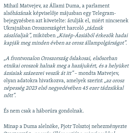
Mihail Matvejev, az Állami Duma, a parlament
alsóházának képviselője májusban egy Telegram-
bejegyzésben azt követelte: árulják el, miért nincsenek
Ukrajnában Oroszországért harcoló
„tádzsik
zászlóaljak”,
miközben
„Közép-Ázsiából érkezők hadai
kapják meg minden évben az orosz állampolgárságot”.
„A frontvonalon Oroszország őslakosai, elsősorban
etnikai oroszok halnak meg a hazájukért, és a helyüket
ázsiaiak százezrei veszik át itt”
– mondta Matvejev,
olyan adatokra hivatkozva, amelyek szerint
„az orosz
népesség 2023 első negyedévében 45 ezer tádzsikkal
nőtt”.
És nem csak a háborúra gondolnak.
Minap a Duma alelnöke, Pjotr Tolsztoj nehezményezte