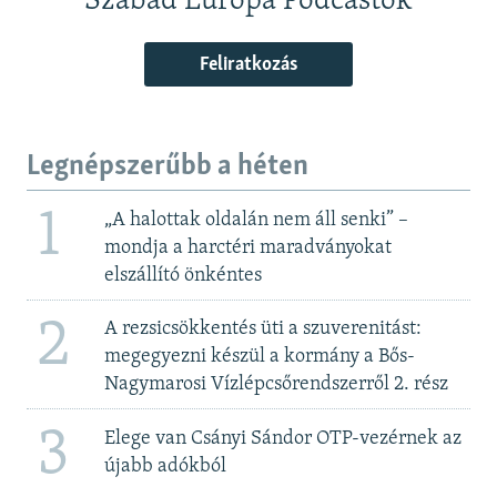
Szabad Európa Podcastok
Feliratkozás
Legnépszerűbb a héten
1
„A halottak oldalán nem áll senki” –
mondja a harctéri maradványokat
elszállító önkéntes
2
A rezsicsökkentés üti a szuverenitást:
megegyezni készül a kormány a Bős-
Nagymarosi Vízlépcsőrendszerről 2. rész
3
Elege van Csányi Sándor OTP-vezérnek az
újabb adókból