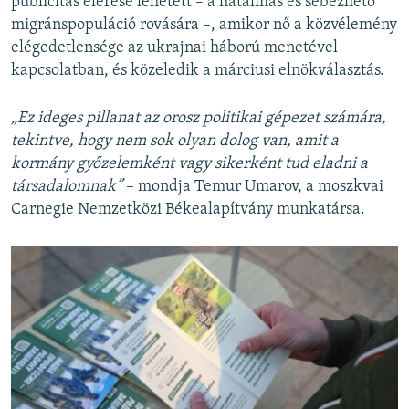
publicitás elérése lehetett – a hatalmas és sebezhető
migránspopuláció rovására –, amikor nő a közvélemény
elégedetlensége az ukrajnai háború menetével
kapcsolatban, és közeledik a márciusi elnökválasztás.
„Ez ideges pillanat az orosz politikai gépezet számára,
tekintve, hogy nem sok olyan dolog van, amit a
kormány győzelemként vagy sikerként tud eladni a
társadalomnak”
– mondja Temur Umarov, a moszkvai
Carnegie Nemzetközi Békealapítvány munkatársa.