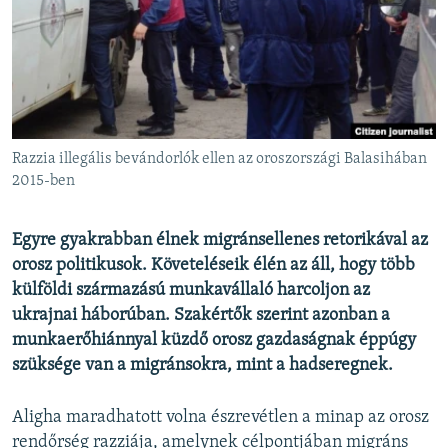
EURÓPAI UNIÓ
VILÁG
KLÍMAVÁLTOZÁS
A MÚLT TANULSÁGAI
Razzia illegális bevándorlók ellen az oroszországi Balasihában
KÖVESSEN MINKET!
2015-ben
Egyre gyakrabban élnek migránsellenes retorikával az
orosz politikusok. Követeléseik élén az áll, hogy több
Valamennyi RFE/RL weboldal
külföldi származású munkavállaló harcoljon az
ukrajnai háborúban. Szakértők szerint azonban a
munkaerőhiánnyal küzdő orosz gazdaságnak éppúgy
szüksége van a migránsokra, mint a hadseregnek.
Aligha maradhatott volna észrevétlen a minap az orosz
rendőrség razziája, amelynek célpontjában migráns