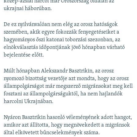
közép-ázsiai harcol már Oroszország oldalán az
ukrajnai háborúban.
De ez nyilvánvalóan nem elég az orosz hatóságok
szemében, akik egyre fokozzák fenyegetéseiket a
hagyományos őszi katonai toborzási szezonban, az
elnökválasztás időpontjának jövő hónapban várható
bejelentése előtt.
Múlt hónapban Alekszandr Basztrikin, az orosz
nyomozó bizottság vezetője azt mondta, hogy az orosz
állampolgárságot már megszerző migránsokat meg kell
fosztani az állampolgárságuktól, ha nem hajlandók
harcolni Ukrajnában.
Nyáron Basztrikin hasonló véleményének adott hangot,
amikor azt állította, hogy megnövekedett a migránsok
által elkövetett bűncselekmények száma.