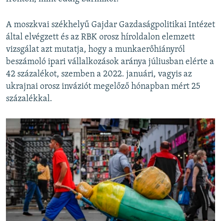
A moszkvai székhelyű Gajdar Gazdaságpolitikai Intézet
által elvégzett és az RBK orosz híroldalon elemzett
vizsgálat azt mutatja, hogy a munkaerőhiányról
beszámoló ipari vállalkozások aránya júliusban elérte a
42 százalékot, szemben a 2022. januári, vagyis az
ukrajnai orosz inváziót megelőző hónapban mért 25
százalékkal.