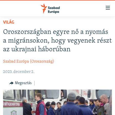
Akadálymentes
mód
Ugrás
VILÁG
a
NAPIRENDEN
Oroszországban egyre nő a nyomás
fő
AKTUÁLIS
oldalra
a migránsokon, hogy vegyenek részt
FELIRATKOZÁS
PODCASTOK
Ugrás
az ukrajnai háborúban
a
VIDEÓK
tartalomjegyzékre
Szabad Európa (Oroszország)
Spotify
ELEMZŐ
Ugrás
a
2023. december 2.
NER15
Feliratkozás
keresésre
SZABADON
Megosztás
TÁRSADALOM
DEMOKRÁCIA
A PÉNZ NYOMÁBAN