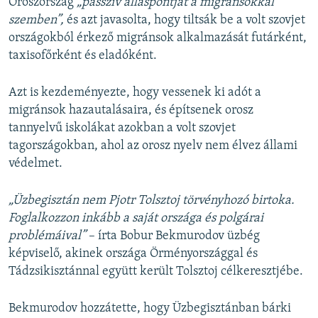
Oroszország
„passzív álláspontját a migránsokkal
szemben”,
és azt javasolta, hogy tiltsák be a volt szovjet
országokból érkező migránsok alkalmazását futárként,
taxisofőrként és eladóként.
Azt is kezdeményezte, hogy vessenek ki adót a
migránsok hazautalásaira, és építsenek orosz
tannyelvű iskolákat azokban a volt szovjet
tagországokban, ahol az orosz nyelv nem élvez állami
védelmet.
„Üzbegisztán nem Pjotr Tolsztoj törvényhozó birtoka.
Foglalkozzon inkább a saját országa és polgárai
problémáival”
– írta Bobur Bekmurodov üzbég
képviselő, akinek országa Örményországgal és
Tádzsikisztánnal együtt került Tolsztoj célkeresztjébe.
Bekmurodov hozzátette, hogy Üzbegisztánban bárki