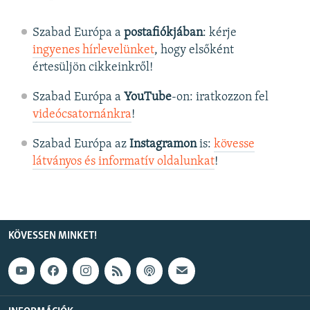
Szabad Európa a
postafiókjában
: kérje
ingyenes hírlevelünket
, hogy elsőként
értesüljön cikkeinkről!
Szabad Európa a
YouTube
-on: iratkozzon fel
videócsatornánkra
!
Szabad Európa az
Instagramon
is:
kövesse
látványos és informatív oldalunkat
! ​
KÖVESSEN MINKET!