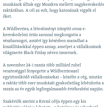
munkások álltak egy Moszkva melletti nagykereskedés
raktárában. A cél az volt, hogy katonának vigyék el
őket.
A Wildberries, a létesítményt irányító orosz e-
kereskedelmi óriás azonnal megkongatta a
vészharangot, amiért így késésben maradhat a
kiszállításokkal éppen aznap, amelyet a vállalkozások
világszerte Black Friday néven ismernek.
A november 24-i razzia több milliárd rubel
veszteséggel fenyegette a Wildberriesszel
együttműködő vállalkozásokat – közölte a cég, miután
a raktár több ezer munkását gyakorlatilag lebénította a
razzia az év egyik legforgalmasabb értékesítési napján.
Szakértők szerint a Kreml célja éppen egy kis