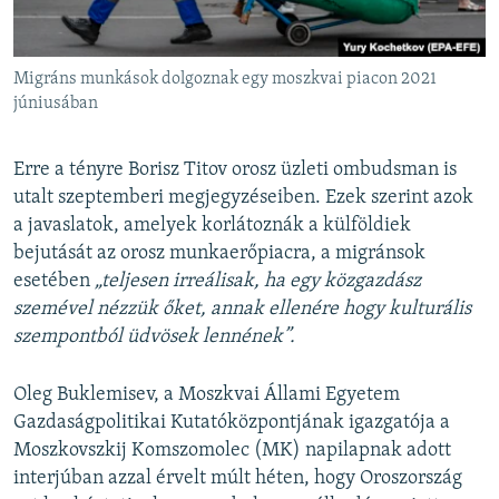
Migráns munkások dolgoznak egy moszkvai piacon 2021
júniusában
Erre a tényre Borisz Titov orosz üzleti ombudsman is
utalt szeptemberi megjegyzéseiben. Ezek szerint azok
a javaslatok, amelyek korlátoznák a külföldiek
bejutását az orosz munkaerőpiacra, a migránsok
esetében
„teljesen irreálisak, ha egy közgazdász
szemével nézzük őket, annak ellenére hogy kulturális
szempontból üdvösek lennének”.
Oleg Buklemisev, a Moszkvai Állami Egyetem
Gazdaságpolitikai Kutatóközpontjának igazgatója a
Moszkovszkij Komszomolec (MK) napilapnak adott
interjúban azzal érvelt múlt héten, hogy Oroszország