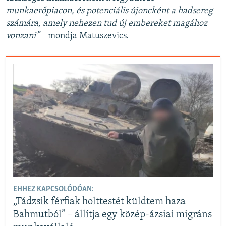
munkaerőpiacon, és potenciális újoncként a hadsereg
számára, amely nehezen tud új embereket magához
vonzani”
– mondja Matuszevics.
EHHEZ KAPCSOLÓDÓAN:
„Tádzsik férfiak holttestét küldtem haza
Bahmutból” – állítja egy közép-ázsiai migráns