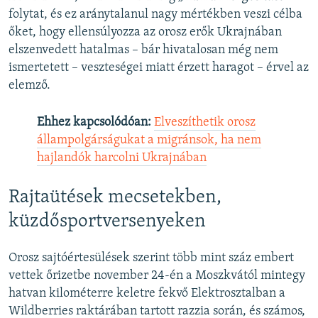
folytat, és ez aránytalanul nagy mértékben veszi célba
őket, hogy ellensúlyozza az orosz erők Ukrajnában
elszenvedett hatalmas – bár hivatalosan még nem
ismertetett – veszteségei miatt érzett haragot – érvel az
elemző.
Ehhez kapcsolódóan:
Elveszíthetik orosz
állampolgárságukat a migránsok, ha nem
hajlandók harcolni Ukrajnában
Rajtaütések mecsetekben,
küzdősportversenyeken
Orosz sajtóértesülések szerint több mint száz embert
vettek őrizetbe november 24-én a Moszkvától mintegy
hatvan kilométerre keletre fekvő Elektrosztalban a
Wildberries raktárában tartott razzia során, és számos,