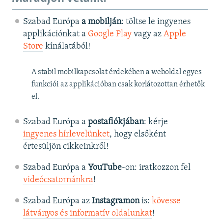
Szabad Európa
a mobilján
: töltse le ingyenes
applikációnkat a
Google Play
vagy az
Apple
Store
kínálatából!
A stabil mobilkapcsolat érdekében a weboldal egyes
funkciói az applikációban csak korlátozottan érhetők
el.
Szabad Európa a
postafiókjában
: kérje
ingyenes hírlevelünket
, hogy elsőként
értesüljön cikkeinkről!
Szabad Európa a
YouTube
-on: iratkozzon fel
videócsatornánkra
!
Szabad Európa az
Instagramon
is:
kövesse
látványos és informatív oldalunkat
! ​