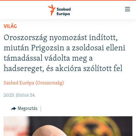
Akadálymentes
mód
Ugrás
VILÁG
a
NAPIRENDEN
Oroszország nyomozást indított,
fő
AKTUÁLIS
oldalra
miután Prigozsin a zsoldosai elleni
FELIRATKOZÁS
PODCASTOK
Ugrás
támadással vádolta meg a
a
VIDEÓK
hadsereget, és akcióra szólított fel
tartalomjegyzékre
Spotify
ELEMZŐ
Ugrás
Szabad Európa (Oroszország)
a
NER15
Feliratkozás
keresésre
2023. június 24.
SZABADON
TÁRSADALOM
Megosztás
DEMOKRÁCIA
A PÉNZ NYOMÁBAN