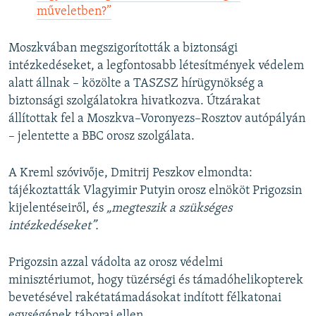
műveletben?”
Moszkvában megszigorították a biztonsági
intézkedéseket, a legfontosabb létesítmények védelem
alatt állnak – közölte a TASZSZ hírügynökség a
biztonsági szolgálatokra hivatkozva. Útzárakat
állítottak fel a Moszkva–Voronyezs–Rosztov autópályán
– jelentette a BBC orosz szolgálata.​
A Kreml szóvivője, Dmitrij Peszkov elmondta:
tájékoztatták Vlagyimir Putyin orosz elnököt Prigozsin
kijelentéseiről, és
„megteszik a szükséges
intézkedéseket”.
Prigozsin azzal vádolta az orosz védelmi
minisztériumot, hogy tüzérségi és támadóhelikopterek
bevetésével rakétatámadásokat indított félkatonai
egységének táborai ellen.