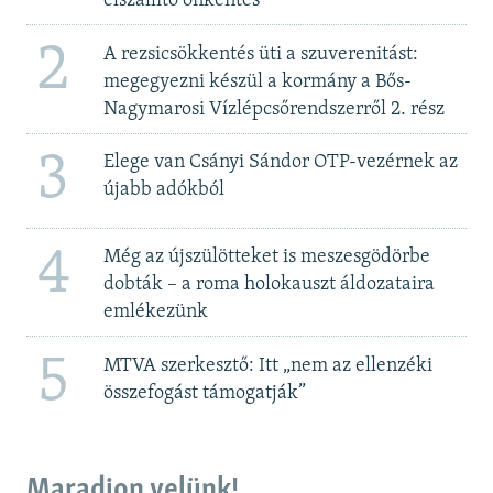
elszállító önkéntes
2
A rezsicsökkentés üti a szuverenitást:
megegyezni készül a kormány a Bős-
Nagymarosi Vízlépcsőrendszerről 2. rész
3
Elege van Csányi Sándor OTP-vezérnek az
újabb adókból
4
Még az újszülötteket is meszesgödörbe
dobták – a roma holokauszt áldozataira
emlékezünk
5
MTVA szerkesztő: Itt „nem az ellenzéki
összefogást támogatják”
Maradjon velünk!