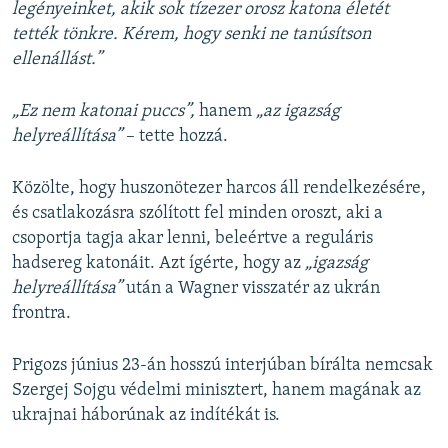
legényeinket, akik sok tízezer orosz katona életét
tették tönkre. Kérem, hogy senki ne tanúsítson
ellenállást.”
„Ez nem katonai puccs”,
hanem
„az igazság
helyreállítása”
– tette hozzá.
Közölte, hogy huszonötezer harcos áll rendelkezésére,
és csatlakozásra szólított fel minden oroszt, aki a
csoportja tagja akar lenni, beleértve a reguláris
hadsereg katonáit. Azt ígérte, hogy az
„igazság
helyreállítása”
után a Wagner visszatér az ukrán
frontra.
Prigozs június 23-án hosszú interjúban bírálta nemcsak
Szergej Sojgu védelmi minisztert, hanem magának az
ukrajnai háborúnak az indítékát is.