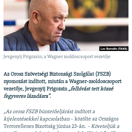
EURÓPAI UNIÓ
VILÁG
KLÍMAVÁLTOZÁS
A MÚLT TANULSÁGAI
KÖVESSEN MINKET!
Jevgenyij Prigozsin, a Wagner zsoldoscsoport vezetője
Az Orosz Szövetségi Biztonsági Szolgálat (FSZB)
Valamennyi RFE/RL weboldal
nyomozást indított, miután a Wagner-zsoldoscsoport
vezetője, Jevgenyij Prigozsin
„felhívást tett közzé
fegyveres lázadásra”.
„Az orosz FSZB büntetőeljárást indított a
kijelentésekkel kapcsolatban
– közölte az Országos
Terrorellenes Bizottság június 23-án.
– Követeljük a