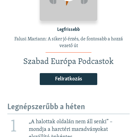
Legfrissebb
Falusi Mariann: A siker jó érzés, de fontosabb a hozzá
vezető út
Szabad Európa Podcastok
Feliratkozás
Legnépszerűbb a héten
1
„A halottak oldalán nem áll senki” –
mondja a harctéri maradványokat