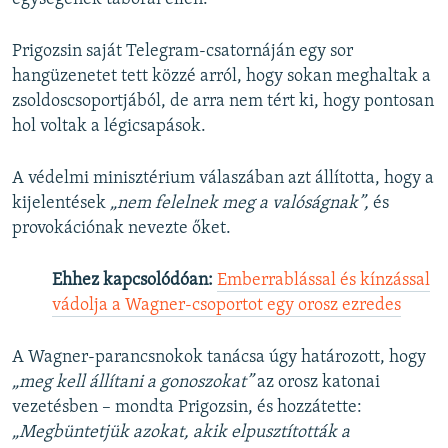
Prigozsin saját Telegram-csatornáján egy sor
hangüzenetet tett közzé arról, hogy sokan meghaltak a
zsoldoscsoportjából, de arra nem tért ki, hogy pontosan
hol voltak a légicsapások.
A védelmi minisztérium válaszában azt állította, hogy a
kijelentések
„nem felelnek meg a valóságnak”,
és
provokációnak nevezte őket.
Ehhez kapcsolódóan:
Emberrablással és kínzással
vádolja a Wagner-csoportot egy orosz ezredes
A Wagner-parancsnokok tanácsa úgy határozott, hogy
„meg kell állítani a gonoszokat”
az orosz katonai
vezetésben – mondta Prigozsin, és hozzátette:
„Megbüntetjük azokat, akik elpusztították a