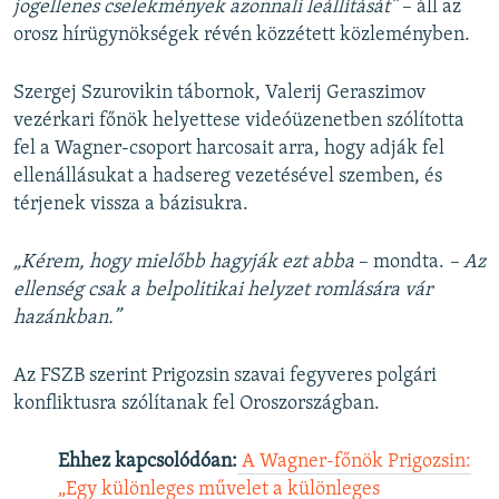
jogellenes cselekmények azonnali leállítását”
– áll az
orosz hírügynökségek révén közzétett közleményben.
Szergej Szurovikin tábornok, Valerij Geraszimov
vezérkari főnök helyettese videóüzenetben szólította
fel a Wagner-csoport harcosait arra, hogy adják fel
ellenállásukat a hadsereg vezetésével szemben, és
térjenek vissza a bázisukra.
„Kérem, hogy mielőbb hagyják ezt abba
– mondta.
– Az
ellenség csak a belpolitikai helyzet romlására vár
hazánkban.”
Az FSZB szerint Prigozsin szavai fegyveres polgári
konfliktusra szólítanak fel Oroszországban. ​
Ehhez kapcsolódóan:
A Wagner-főnök Prigozsin:
„Egy különleges művelet a különleges