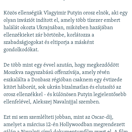
Közös ellenségük Vlagyimir Putyin orosz elnök, aki egy
olyan inváziót indított el, amely több tízezer embert
halálát okozta Ukrajnában, miközben hazájában
ellenzékieket zár börtönbe, korlátozza a
szabadságjogokat és eltiporja a másként
gondolkodókat.
De több mint egy évvel azután, hogy megkezdődött
Moszkva nagyszabású offenzívája, amely révén
eszkalálta a Donbasz régióban csaknem egy évtizede
kitört háborút, sok ukrán bizalmatlan és elutasító az
orosz ellenzékkel - és különösen Putyin legjelentősebb
ellenfelével, Alekszej Navalnijjal szemben.
Ezt mi sem szemlélteti jobban, mint az Oscar-díj,
amelyet a március 12-én Hollywoodban megrendezett