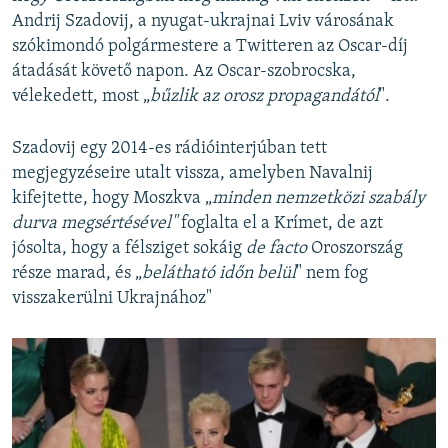
Andrij Szadovij, a nyugat-ukrajnai Lviv városának
szókimondó polgármestere a Twitteren az Oscar-díj
átadását követő napon. Az Oscar-szobrocska,
vélekedett, most „
bűzlik az orosz propagandától
".
Szadovij egy 2014-es rádióinterjúban tett
megjegyzéseire utalt vissza, amelyben Navalnij
kifejtette, hogy Moszkva „
minden nemzetközi szabály
durva megsértésével"
foglalta el a Krímet, de azt
jósolta, hogy a félsziget sokáig
de facto
Oroszország
része marad, és „
belátható időn belül
" nem fog
visszakerülni Ukrajnához"