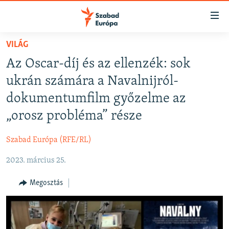
Akadálymentes
mód
Ugrás
VILÁG
a
NAPIRENDEN
Az Oscar-díj és az ellenzék: sok
fő
AKTUÁLIS
oldalra
ukrán számára a Navalnijról-
FELIRATKOZÁS
PODCASTOK
Ugrás
dokumentumfilm győzelme az
a
VIDEÓK
„orosz probléma” része
tartalomjegyzékre
Spotify
ELEMZŐ
Ugrás
Szabad Európa (RFE/RL)
a
NER15
Feliratkozás
keresésre
2023. március 25.
SZABADON
TÁRSADALOM
Megosztás
DEMOKRÁCIA
A PÉNZ NYOMÁBAN