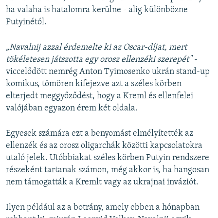
ha valaha is hatalomra kerülne - alig különbözne
Putyinétól.
„Navalnij azzal érdemelte ki az Oscar-díjat, mert
tökéletesen játszotta egy orosz ellenzéki szerepét" -
viccelődött nemrég Anton Tyimosenko ukrán stand-up
komikus, tömören kifejezve azt a széles körben
elterjedt meggyőződést, hogy a Kreml és ellenfelei
valójában egyazon érem két oldala.
Egyesek számára ezt a benyomást elmélyítették az
ellenzék és az orosz oligarchák közötti kapcsolatokra
utaló jelek. Utóbbiakat széles körben Putyin rendszere
részeként tartanak számon, még akkor is, ha hangosan
nem támogatták a Kremlt vagy az ukrajnai inváziót.
Ilyen például az a botrány, amely ebben a hónapban