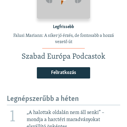
Legfrissebb
Falusi Mariann: A siker jó érzés, de fontosabb a hozzá
vezető út
Szabad Európa Podcastok
Feliratkozás
Legnépszerűbb a héten
1
„A halottak oldalán nem áll senki” –
mondja a harctéri maradványokat
elszállító önkéntes