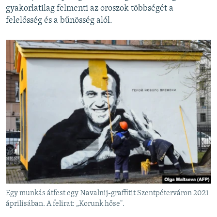
gyakorlatilag felmenti az oroszok többségét a
felelősség és a bűnösség alól.
Egy munkás átfest egy Navalnij-graffitit Szentpéterváron 2021
áprilisában. A felirat: „Korunk hőse".