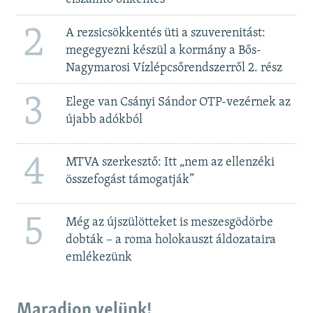
2
A rezsicsökkentés üti a szuverenitást:
megegyezni készül a kormány a Bős-
Nagymarosi Vízlépcsőrendszerről 2. rész
3
Elege van Csányi Sándor OTP-vezérnek az
újabb adókból
4
MTVA szerkesztő: Itt „nem az ellenzéki
összefogást támogatják”
5
Még az újszülötteket is meszesgödörbe
dobták – a roma holokauszt áldozataira
emlékezünk
Maradjon velünk!