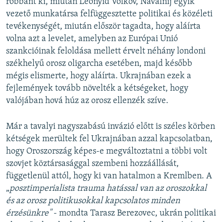
robbant ki, miután Leonyid Volkov, Navalnij egyik
vezető munkatársa felfüggesztette politikai és közéleti
tevékenységét, miután először tagadta, hogy aláírta
volna azt a levelet, amelyben az Európai Unió
szankcióinak feloldása mellett érvelt néhány londoni
székhelyű orosz oligarcha esetében, majd később
mégis elismerte, hogy aláírta. Ukrajnában ezek a
fejlemények tovább növelték a kétségeket, hogy
valójában hová húz az orosz ellenzék szíve.
Már a tavalyi nagyszabású invázió előtt is széles körben
kétségek merültek fel Ukrajnában azzal kapcsolatban,
hogy Oroszország képes-e megváltoztatni a többi volt
szovjet köztársasággal szembeni hozzáállását,
függetlenül attól, hogy ki van hatalmon a Kremlben. A
„
posztimperialista trauma hatással van az oroszokkal
és az orosz politikusokkal kapcsolatos minden
érzésünkre"
- mondta Tarasz Berezovec, ukrán politikai