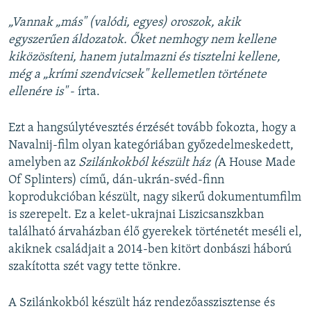
„Vannak „más" (valódi, egyes) oroszok, akik
egyszerűen áldozatok. Őket nemhogy nem kellene
kiközösíteni, hanem jutalmazni és tisztelni kellene,
még a „krími szendvicsek" kellemetlen története
ellenére is"
- írta.
Ezt a hangsúlytévesztés érzését tovább fokozta, hogy a
Navalnij-film olyan kategóriában győzedelmeskedett,
amelyben az
Szilánkokból készült ház (
A House Made
Of Splinters) című, dán-ukrán-svéd-finn
koprodukcióban készült, nagy sikerű dokumentumfilm
is szerepelt. Ez a kelet-ukrajnai Liszicsanszkban
található árvaházban élő gyerekek történetét meséli el,
akiknek családjait a 2014-ben kitört donbászi háború
szakította szét vagy tette tönkre.
A Szilánkokból készült ház rendezőasszisztense és