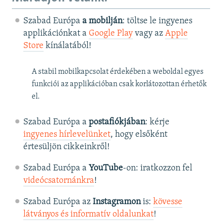
Szabad Európa
a mobilján
: töltse le ingyenes
applikációnkat a
Google Play
vagy az
Apple
Store
kínálatából!
A stabil mobilkapcsolat érdekében a weboldal egyes
funkciói az applikációban csak korlátozottan érhetők
el.
Szabad Európa a
postafiókjában
: kérje
ingyenes hírlevelünket
, hogy elsőként
értesüljön cikkeinkről!
Szabad Európa a
YouTube
-on: iratkozzon fel
videócsatornánkra
!
Szabad Európa az
Instagramon
is:
kövesse
látványos és informatív oldalunkat
! ​