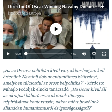
Director Of Oscar-Winning Navalny Documentary Captured 'Extraordinary' Moments
Írta:
Szabad Európa
Jelenleg nincs elérhető tartalom
Auto
0:00
4:52
240p
„Ha az Oscar a politikán kívül van, akkor hogyan kell
360p
értenünk Navalnij dokumentumfilmes kiáltványt,
Auto
240p
360p
480p
480p
amelyben túlcsordul az orosz belpolitika?"
- kérdezte
720p
Mihajlo Podoljak elnöki tanácsadó.
„Ha Oscar kívül áll
720p
1080p
az ukrajnai háború és az ukránok tömeges
1080p
népirtásának kontextusán, akkor miért beszélnek
állandóan humanizmusról és igazságosságról?"