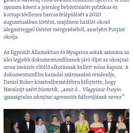
gálán a Navalnij című dokumentumfilm nyert el. A film
nyomon követi a jelenleg bebörtönzött politikus és
korrupcióellenes harcos felépülését a 2020
augusztusában történt, majdnem halálát okozó
idegméreggel történt mérgezéséből, amelyért Putyint
okolja.
Az Egyesült Államokban és Nyugaton sokak számára az
idei legjobb dokumentumfilmnek járó díjat az ukrajnai
orosz inváziót elítélő alkotásnak kellett volna kapnia. A
dokumentumfilm kanadai származású rendezője,
Daniel Roher köszönőbeszédében kifejtette, hogy
Navalnijt azért büntetik,
„amit ő... Vlagyimir Putyin
igazságtalan ukrajnai agressziós háborújának nevez"
"