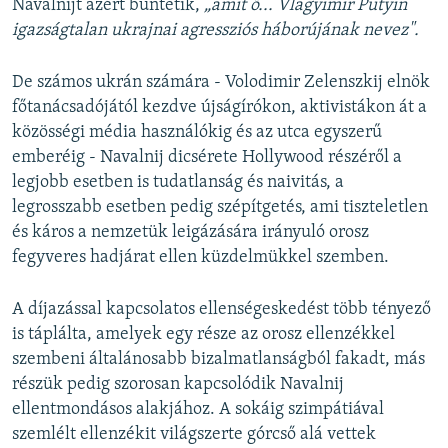
Navalnijt azért büntetik,
„amit ő... Vlagyimir Putyin
igazságtalan ukrajnai agressziós háborújának nevez".
De számos ukrán számára - Volodimir Zelenszkij elnök
főtanácsadójától kezdve újságírókon, aktivistákon át a
közösségi média használókig és az utca egyszerű
emberéig - Navalnij dicsérete Hollywood részéről a
legjobb esetben is tudatlanság és naivitás, a
legrosszabb esetben pedig szépítgetés, ami tiszteletlen
és káros a nemzetük leigázására irányuló orosz
fegyveres hadjárat ellen küzdelmükkel szemben.
A díjazással kapcsolatos ellenségeskedést több tényező
is táplálta, amelyek egy része az orosz ellenzékkel
szembeni általánosabb bizalmatlanságból fakadt, más
részük pedig szorosan kapcsolódik Navalnij
ellentmondásos alakjához. A sokáig szimpátiával
szemlélt ellenzékit világszerte górcső alá vettek