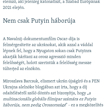
elemző, aki jelenleg katonatiszt, a Szabad Európának
2021 elején.
Nem csak Putyin háborúja
A Navalnij-dokumentumfilm Oscar-díja is
felmérgesítette az ukránokat, akik azzal a váddal
lépnek fel, hogy a Nyugaton sokan csak Putyinra
akarják hárítani az orosz agresszió minden
felelősségét, holott szerintük a felelősség messze
túlterjed az elnökön.
Miroszlava Barcsuk, elismert ukrán újságíró és a PEN
Ukrajna alelnöke blogjában azt írta, hogy a díj
odaítéléséről szóló döntés azt bizonyítja, hogy „
a
multinacionális globális filmipar számára ez Putyin
háborúja, nem pedig Oroszországé
" - ez a megközelítés