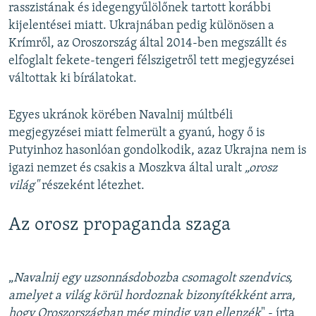
rasszistának és idegengyűlölőnek tartott korábbi
kijelentései miatt. Ukrajnában pedig különösen a
Krímről, az Oroszország által 2014-ben megszállt és
elfoglalt fekete-tengeri félszigetről tett megjegyzései
váltottak ki bírálatokat.
Egyes ukránok körében Navalnij múltbéli
megjegyzései miatt felmerült a gyanú, hogy ő is
Putyinhoz hasonlóan gondolkodik, azaz Ukrajna nem is
igazi nemzet és csakis a Moszkva által uralt
„orosz
világ"
részeként létezhet.
Az orosz propaganda szaga
„
Navalnij egy uzsonnásdobozba csomagolt szendvics,
amelyet a világ körül hordoznak bizonyítékként arra,
hogy Oroszországban még mindig van ellenzék
" - írta