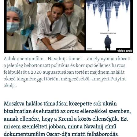
EURÓPAI UNIÓ
VILÁG
KLÍMAVÁLTOZÁS
A MÚLT TANULSÁGAI
KÖVESSEN MINKET!
A dokumentumfilm – Navalnij címmel -- amely nyomon követi
a jelenleg bebörtönzött politikus és korrupcióellenes harcos
felépülését a 2020 augusztusában történt majdnem halálát
okozó idegméreggel történt mérgezéséből, amelyért Putyint
Valamennyi RFE/RL weboldal
okolja.
Moszkva halálos támadásai közepette sok ukrán
bizalmatlan és elutasító az orosz ellenzékkel szemben,
annak ellenére, hogy a Kreml a közös ellenségük. Ezt
mi sem szemlélteti jobban, mint a Navalnij című
dokumentumfilm Oscar-díja miatti felháborodás.