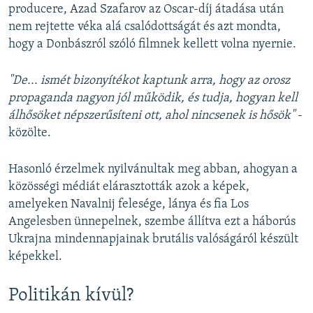
producere, Azad Szafarov az Oscar-díj átadása után
nem rejtette véka alá csalódottságát és azt mondta,
hogy a Donbászról szóló filmnek kellett volna nyernie.
"De... ismét bizonyítékot kaptunk arra, hogy az orosz
propaganda nagyon jól működik, és tudja, hogyan kell
álhősöket népszerűsíteni ott, ahol nincsenek is hősök"
-
közölte.
Hasonló érzelmek nyilvánultak meg abban, ahogyan a
közösségi médiát elárasztották azok a képek,
amelyeken Navalnij felesége, lánya és fia Los
Angelesben ünnepelnek, szembe állítva ezt a háborús
Ukrajna mindennapjainak brutális valóságáról készült
képekkel.
Politikán kívül?