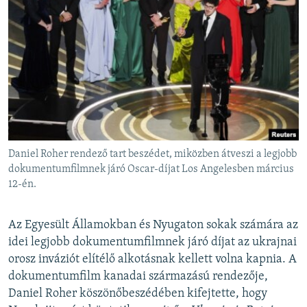
Daniel Roher rendező tart beszédet, miközben átveszi a legjobb
dokumentumfilmnek járó Oscar-díjat Los Angelesben március
12-én.
Az Egyesült Államokban és Nyugaton sokak számára az
idei legjobb dokumentumfilmnek járó díjat az ukrajnai
orosz inváziót elítélő alkotásnak kellett volna kapnia. A
dokumentumfilm kanadai származású rendezője,
Daniel Roher köszönőbeszédében kifejtette, hogy