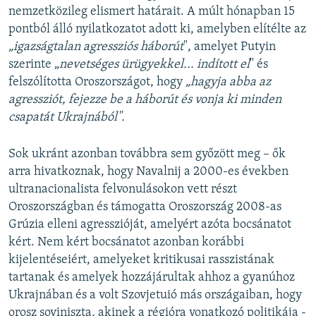
nemzetközileg elismert határait. A múlt hónapban 15
pontból álló nyilatkozatot adott ki, amelyben elítélte az
„igazságtalan agressziós háborút
", amelyet Putyin
szerinte „
nevetséges ürügyekkel... indított el
" és
felszólította Oroszországot, hogy
„hagyja abba az
agressziót, fejezze be a háborút és vonja ki minden
csapatát Ukrajnából".
Sok ukránt azonban továbbra sem győzött meg – ők
arra hivatkoznak, hogy Navalnij a 2000-es években
ultranacionalista felvonulásokon vett részt
Oroszországban és támogatta Oroszország 2008-as
Grúzia elleni agresszióját, amelyért azóta bocsánatot
kért. Nem kért bocsánatot azonban korábbi
kijelentéseiért, amelyeket kritikusai rasszistának
tartanak és amelyek hozzájárultak ahhoz a gyanúhoz
Ukrajnában és a volt Szovjetuió más országaiban, hogy
orosz soviniszta, akinek a régióra vonatkozó politikája -