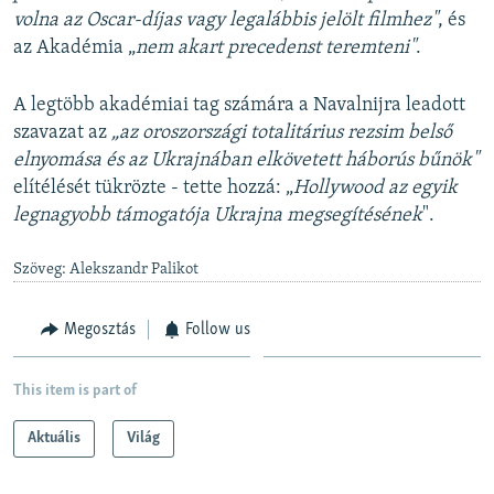
volna az Oscar-díjas vagy legalábbis jelölt filmhez"
, és
az Akadémia „
nem akart precedenst teremteni"
.
A legtöbb akadémiai tag számára a Navalnijra leadott
szavazat az
„az oroszországi totalitárius rezsim belső
elnyomása és az Ukrajnában elkövetett háborús bűnök"
elítélését tükrözte - tette hozzá: „
Hollywood az egyik
legnagyobb támogatója Ukrajna megsegítésének
".
Szöveg: Alekszandr Palikot
Megosztás
Follow us
This item is part of
Aktuális
Világ