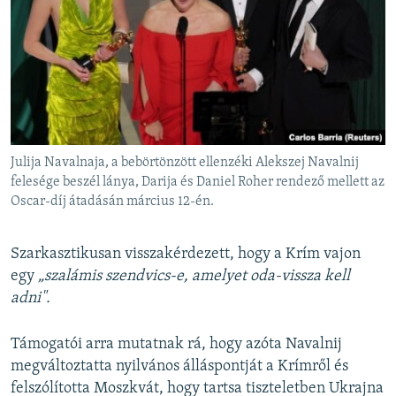
Julija Navalnaja, a bebörtönzött ellenzéki Alekszej Navalnij
felesége beszél lánya, Darija és Daniel Roher rendező mellett az
Oscar-díj átadásán március 12-én.
Szarkasztikusan visszakérdezett, hogy a Krím vajon
egy
„szalámis szendvics-e, amelyet oda-vissza kell
adni".
Támogatói arra mutatnak rá, hogy azóta Navalnij
megváltoztatta nyilvános álláspontját a Krímről és
felszólította Moszkvát, hogy tartsa tiszteletben Ukrajna