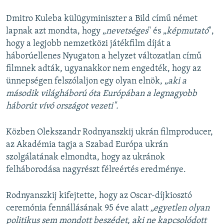
Dmitro Kuleba külügyminiszter a Bild című német
lapnak azt mondta, hogy „
nevetséges
" és „
képmutató
",
hogy a legjobb nemzetközi játékfilm díját a
háborúellenes Nyugaton a helyzet változatlan című
filmnek adták, ugyanakkor nem engedték, hogy az
ünnepségen felszólaljon egy olyan elnök, „
aki a
második világháború óta Európában a legnagyobb
háborút vívó országot vezeti".
Közben Olekszandr Rodnyanszkij ukrán filmproducer,
az Akadémia tagja a Szabad Európa ukrán
szolgálatának elmondta, hogy az ukránok
felháborodása nagyrészt félreértés eredménye.
Rodnyanszkij kifejtette, hogy az Oscar-díjkiosztó
ceremónia fennállásának 95 éve alatt
„egyetlen olyan
politikus sem mondott beszédet, aki ne kapcsolódott