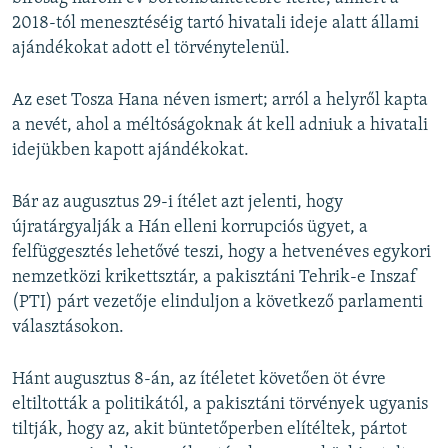
2018-tól menesztéséig tartó hivatali ideje alatt állami
ajándékokat adott el törvénytelenül.
Az eset Tosza Hana néven ismert; arról a helyről kapta
a nevét, ahol a méltóságoknak át kell adniuk a hivatali
idejükben kapott ajándékokat.
Bár az augusztus 29-i ítélet azt jelenti, hogy
újratárgyalják a Hán elleni korrupciós ügyet, a
felfüggesztés lehetővé teszi, hogy a hetvenéves egykori
nemzetközi krikettsztár, a pakisztáni Tehrik-e Inszaf
(PTI) párt vezetője elinduljon a következő parlamenti
választásokon.
Hánt augusztus 8-án, az ítéletet követően öt évre
eltiltották a politikától, a pakisztáni törvények ugyanis
tiltják, hogy az, akit büntetőperben elítéltek, pártot