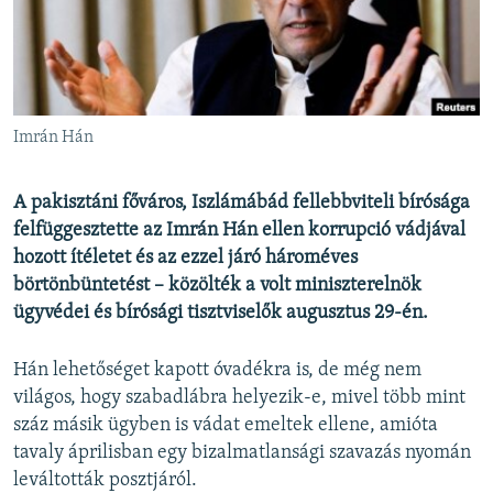
EURÓPAI UNIÓ
VILÁG
KLÍMAVÁLTOZÁS
A MÚLT TANULSÁGAI
Imrán Hán
KÖVESSEN MINKET!
A pakisztáni főváros, Iszlámábád fellebbviteli bírósága
felfüggesztette az Imrán Hán ellen korrupció vádjával
hozott ítéletet és az ezzel járó hároméves
börtönbüntetést – közölték a volt miniszterelnök
Valamennyi RFE/RL weboldal
ügyvédei és bírósági tisztviselők augusztus 29-én.
Hán lehetőséget kapott óvadékra is, de még nem
világos, hogy szabadlábra helyezik-e, mivel több mint
száz másik ügyben is vádat emeltek ellene, amióta
tavaly áprilisban egy bizalmatlansági szavazás nyomán
leváltották posztjáról.