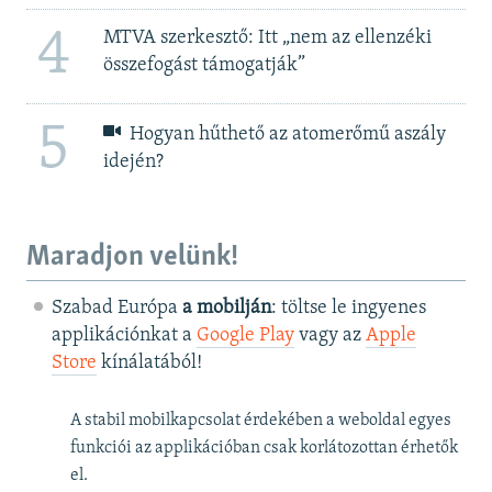
4
MTVA szerkesztő: Itt „nem az ellenzéki
összefogást támogatják”
5
Hogyan hűthető az atomerőmű aszály
idején?
Maradjon velünk!
Szabad Európa
a mobilján
: töltse le ingyenes
applikációnkat a
Google Play
vagy az
Apple
Store
kínálatából!
A stabil mobilkapcsolat érdekében a weboldal egyes
funkciói az applikációban csak korlátozottan érhetők
el.