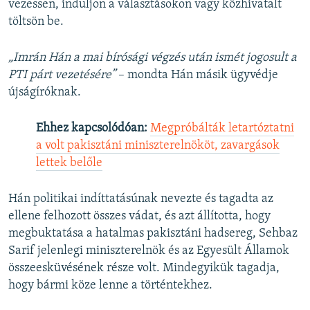
vezessen, induljon a választásokon vagy közhivatalt
töltsön be.
„Imrán Hán a mai bírósági végzés után ismét jogosult a
PTI párt vezetésére”
– mondta Hán másik ügyvédje
újságíróknak.
Ehhez kapcsolódóan:
Megpróbálták letartóztatni
a volt pakisztáni miniszterelnököt, zavargások
lettek belőle
Hán politikai indíttatásúnak nevezte és tagadta az
ellene felhozott összes vádat, és azt állította, hogy
megbuktatása a hatalmas pakisztáni hadsereg, Sehbaz
Sarif jelenlegi miniszterelnök és az Egyesült Államok
összeesküvésének része volt. Mindegyikük tagadja,
hogy bármi köze lenne a történtekhez.