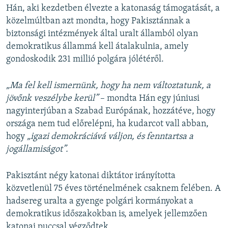
Hán, aki kezdetben élvezte a katonaság támogatását, a
közelmúltban azt mondta, hogy Pakisztánnak a
biztonsági intézmények által uralt államból olyan
demokratikus állammá kell átalakulnia, amely
gondoskodik 231 millió polgára jólétéről.
„Ma fel kell ismernünk, hogy ha nem változtatunk, a
jövőnk veszélybe kerül”
– mondta Hán egy júniusi
nagyinterjúban a Szabad Európának, hozzátéve, hogy
országa nem tud előrelépni, ha kudarcot vall abban,
hogy
„igazi demokráciává váljon, és fenntartsa a
jogállamiságot”.
Pakisztánt négy katonai diktátor irányította
közvetlenül 75 éves történelmének csaknem felében. A
hadsereg uralta a gyenge polgári kormányokat a
demokratikus időszakokban is, amelyek jellemzően
katonai puccsal végződtek.