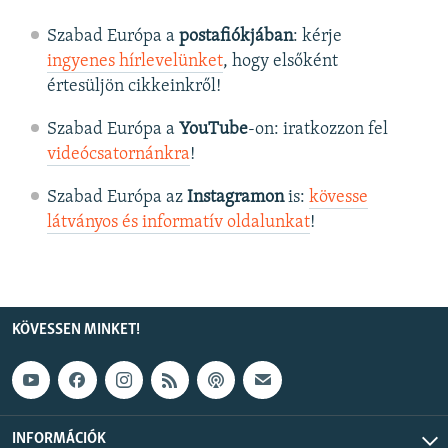
Szabad Európa a
postafiókjában
: kérje
ingyenes hírlevelünket
, hogy elsőként
értesüljön cikkeinkről!
Szabad Európa a
YouTube
-on: iratkozzon fel
videócsatornánkra
!
Szabad Európa az
Instagramon
is:
kövesse
látványos és informatív oldalunkat
! ​
KÖVESSEN MINKET!
INFORMÁCIÓK