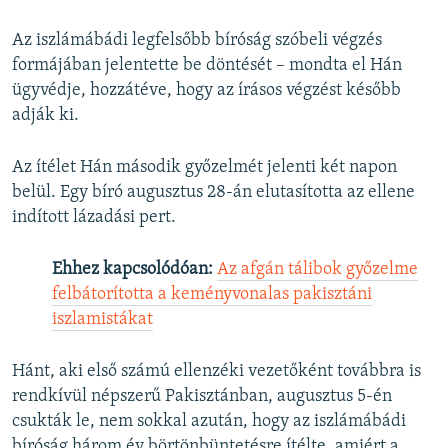
Az iszlámábádi legfelsőbb bíróság szóbeli végzés
formájában jelentette be döntését – mondta el Hán
ügyvédje, hozzátéve, hogy az írásos végzést később
adják ki.
Az ítélet Hán második győzelmét jelenti két napon
belül. Egy bíró augusztus 28-án elutasította az ellene
indított lázadási pert.
Ehhez kapcsolódóan:
Az afgán tálibok győzelme
felbátorította a keményvonalas pakisztáni
iszlamistákat
Hánt, aki első számú ellenzéki vezetőként továbbra is
rendkívül népszerű Pakisztánban, augusztus 5-én
csukták le, nem sokkal azután, hogy az iszlámábádi
bíróság három év börtönbüntetésre ítélte, amiért a