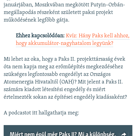
januárjában, Moszkvában megkötött Putyin–Orbán-
megállapodás részeként született paksi projekt
működésének legfőbb gátja.
Ehhez kapcsolódóan:
Kvíz: Hány Paks kell ahhoz,
hogy akkumulátor-nagyhatalom legyünk?
Mi lehet az oka, hogy a Paks II. projekttársaság évek
óta nem kapja meg az erőműépítés megkezdéséhez
szükséges legfontosabb engedélyt az Országos
Atomenergia Hivataltól (OAH)? Mit jelent a Paks II.
számára kiadott létesítési engedély és miért
értelmezték sokan az építései engedély kiadásaként?
A podcastot itt hallgathatja meg:
Miért nem épül még Paks II? Mi a különbség a létesítési és az építési engedély között?