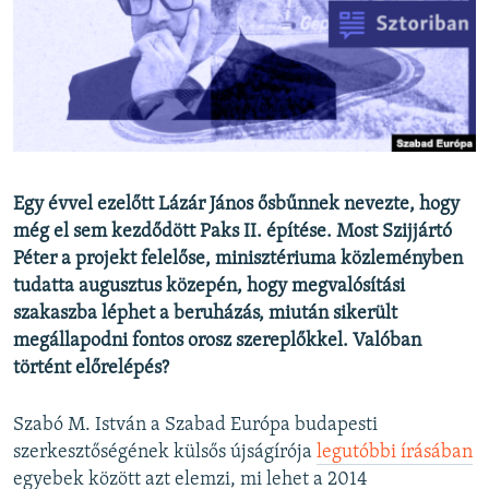
EURÓPAI UNIÓ
VILÁG
KLÍMAVÁLTOZÁS
A MÚLT TANULSÁGAI
KÖVESSEN MINKET!
Egy évvel ezelőtt Lázár János ősbűnnek nevezte, hogy
még el sem kezdődött Paks II. építése. Most Szijjártó
Péter a projekt felelőse, minisztériuma közleményben
tudatta augusztus közepén, hogy megvalósítási
Valamennyi RFE/RL weboldal
szakaszba léphet a beruházás, miután sikerült
megállapodni fontos orosz szereplőkkel. Valóban
történt előrelépés?
Szabó M. István a Szabad Európa budapesti
szerkesztőségének külsős újságírója
legutóbbi írásában
egyebek között azt elemzi, mi lehet a 2014