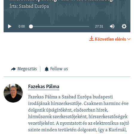
Írta:
Szabad Európa
Jelenleg nincs elérhető tartalom
0:00
27:31
Közvetlen elérés
Megosztás
Follow us
Fazekas Pálma
Fazekas Pálma a Szabad Európa budapesti
irodájának hírszerkesztője. Csaknem harminc éve
dolgozik újságíróként, elsősorban hírek,
hírműsorok szerkesztőjeként, hírszerkesztőségek
vezetőjeként. A nyomtatott és az elektronikus sajtó
szinte minden területén dolgozott, így a Kurírnál,