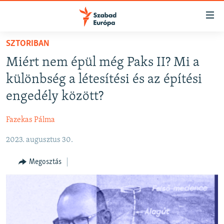
Akadálymentes
mód
Ugrás
SZTORIBAN
a
NAPIRENDEN
Miért nem épül még Paks II? Mi a
fő
AKTUÁLIS
oldalra
különbség a létesítési és az építési
PODCASTOK
Ugrás
engedély között?
a
VIDEÓK
tartalomjegyzékre
Fazekas Pálma
ELEMZŐ
Ugrás
a
2023. augusztus 30.
NER15
keresésre
SZABADON
Megosztás
TÁRSADALOM
DEMOKRÁCIA
A PÉNZ NYOMÁBAN