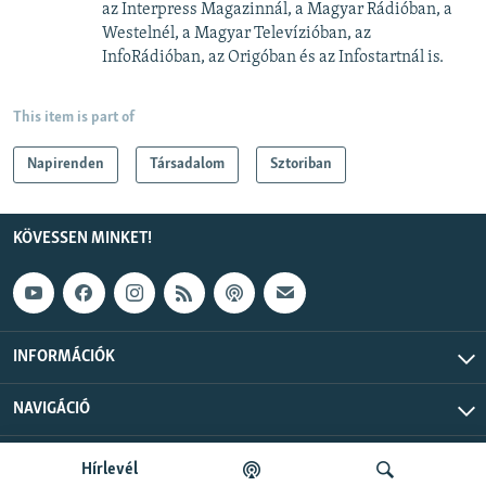
az Interpress Magazinnál, a Magyar Rádióban, a
Westelnél, a Magyar Televízióban, az
InfoRádióban, az Origóban és az Infostartnál is.
This item is part of
Napirenden
Társadalom
Sztoriban
KÖVESSEN MINKET!
INFORMÁCIÓK
NAVIGÁCIÓ
Szabad Európa © 2026 RFE/RL, Inc. Minden jog fenntartva.
Hírlevél