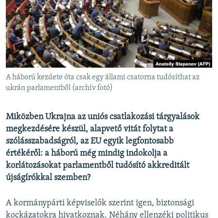
EURÓPAI UNIÓ
VILÁG
KLÍMAVÁLTOZÁS
A MÚLT TANULSÁGAI
A háború kezdete óta csak egy állami csatorna tudósíthat az
KÖVESSEN MINKET!
ukrán parlamentből (archív fotó)
Miközben Ukrajna az uniós csatlakozási tárgyalások
megkezdésére készül, alapvető vitát folytat a
Valamennyi RFE/RL weboldal
szólásszabadságról, az EU egyik legfontosabb
értékéről: a háború még mindig indokolja a
korlátozásokat parlamentből tudósító akkreditált
újságírókkal szemben?
A kormánypárti képviselők szerint igen, biztonsági
kockázatokra hivatkoznak. Néhány ellenzéki politikus