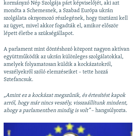
kormányzó Nép Szolgája párt képviselőjét, aki azt
mondta a Schemesnek, a Szabad Európa ukrán
szolgálata oknyomozó részlegének, hogy tisztázni kell
az ügyet, mivel akkor fogadták el, amikor először
lépett életbe a szükségállapot.
A parlament mint döntéshozó központ nagyon aktívan
együttműködik az ukrán különleges szolgálatokkal,
amelyek folyamatosan küldik a kockázatokról,
veszélyekről szóló elemzéseiket – tette hozzá
Sztefancsuk.
„Amint ez a kockázat megszűnik, és értesítést kapok
arról, hogy már nincs veszély, visszaállítunk mindent,
ahogy a parlamentben mindig is volt”
– hangsúlyozta.