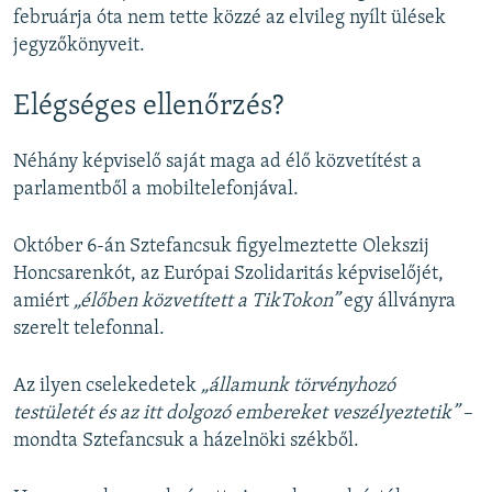
februárja óta nem tette közzé az elvileg nyílt ülések
jegyzőkönyveit.
Elégséges ellenőrzés?
Néhány képviselő saját maga ad élő közvetítést a
parlamentből a mobiltelefonjával.
Október 6-án Sztefancsuk figyelmeztette Olekszij
Honcsarenkót, az Európai Szolidaritás képviselőjét,
amiért
„élőben közvetített a TikTokon”
egy állványra
szerelt telefonnal.
Az ilyen cselekedetek
„államunk törvényhozó
testületét és az itt dolgozó embereket veszélyeztetik”
–
mondta Sztefancsuk a házelnöki székből.