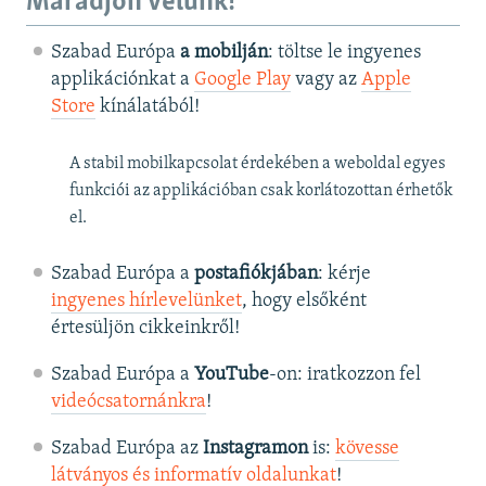
Maradjon velünk!
Szabad Európa
a mobilján
: töltse le ingyenes
applikációnkat a
Google Play
vagy az
Apple
Store
kínálatából!
A stabil mobilkapcsolat érdekében a weboldal egyes
funkciói az applikációban csak korlátozottan érhetők
el.
Szabad Európa a
postafiókjában
: kérje
ingyenes hírlevelünket
, hogy elsőként
értesüljön cikkeinkről!
Szabad Európa a
YouTube
-on: iratkozzon fel
videócsatornánkra
!
Szabad Európa az
Instagramon
is:
kövesse
látványos és informatív oldalunkat
! ​