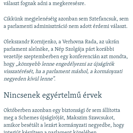
választ fognak adni a megkeresésre.
Cikkünk megjelenéséig azonban sem Sztefancsuk, sem
a parlamenti adminisztráció nem adott érdemi választ.
Olekszandr Kornijenko, a Verhovna Rada, az ukrán
parlament alelnöke, a Nép Szolgája párt korábbi
vezetője szeptemberben egy konferencián azt mondta,
hogy
„könnyebb lenne engedélyezni az újságírók
visszatérését, ha a parlament máshol, a kormányzati
negyeden kívül lenne”.
Nincsenek egyértelmű érvek
Októberben azonban egy biztonsági őr sem állította
meg a Schemes újságíróját, Makszim Szavcsukot,
amikor besétált a lezárt kormányzati negyedbe, hogy
interjút készítsen a parlament közelében.