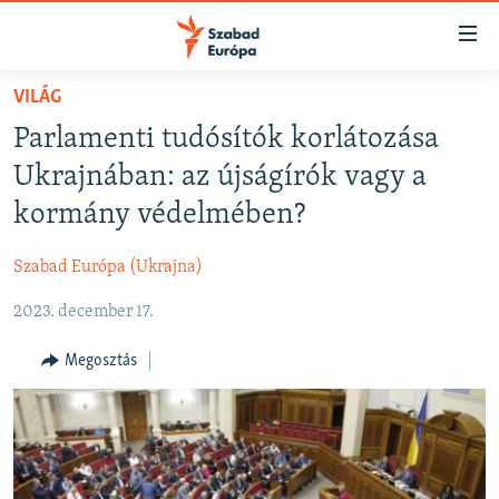
Akadálymentes
mód
Ugrás
VILÁG
a
NAPIRENDEN
Parlamenti tudósítók korlátozása
fő
AKTUÁLIS
oldalra
Ukrajnában: az újságírók vagy a
FELIRATKOZÁS
PODCASTOK
Ugrás
kormány védelmében?
a
VIDEÓK
tartalomjegyzékre
Szabad Európa (Ukrajna)
Spotify
ELEMZŐ
Ugrás
a
2023. december 17.
NER15
Feliratkozás
keresésre
SZABADON
Megosztás
TÁRSADALOM
DEMOKRÁCIA
A PÉNZ NYOMÁBAN