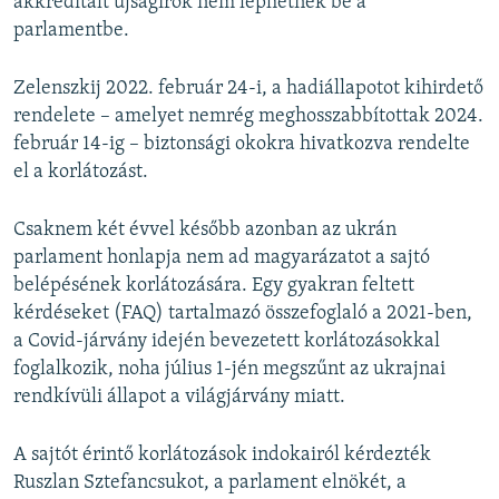
akkreditált újságírók nem léphetnek be a
parlamentbe.
Zelenszkij 2022. február 24-i, a hadiállapotot kihirdető
rendelete – amelyet nemrég meghosszabbítottak 2024.
február 14-ig – biztonsági okokra hivatkozva rendelte
el a korlátozást.
Csaknem két évvel később azonban az ukrán
parlament honlapja nem ad magyarázatot a sajtó
belépésének korlátozására. Egy gyakran feltett
kérdéseket (FAQ) tartalmazó összefoglaló a 2021-ben,
a Covid-járvány idején bevezetett korlátozásokkal
foglalkozik, noha július 1-jén megszűnt az ukrajnai
rendkívüli állapot a világjárvány miatt.
A sajtót érintő korlátozások indokairól kérdezték
Ruszlan Sztefancsukot, a parlament elnökét, a