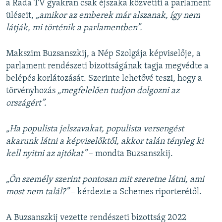
a Rada TV gyakran csak éjszaka közvetíti a parlament
üléseit,
„amikor az emberek már alszanak, így nem
látják, mi történik a parlamentben”.
Makszim Buzsanszkij, a Nép Szolgája képviselője, a
parlament rendészeti bizottságának tagja megvédte a
belépés korlátozását. Szerinte lehetővé teszi, hogy a
törvényhozás
„megfelelően tudjon dolgozni az
országért”.
„Ha populista jelszavakat, populista versengést
akarunk látni a képviselőktől, akkor talán tényleg ki
kell nyitni az ajtókat”
– mondta Buzsanszkij.
„Ön személy szerint pontosan mit szeretne látni, ami
most nem talál?”
– kérdezte a Schemes riporterétől.
A Buzsanszkij vezette rendészeti bizottság 2022