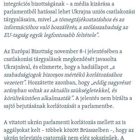
integrációs bizottságának – a média kizárása a
parlamentből hatással lehet Ukrajna uniós csatlakozási
tárgyalásaira, mivel
„a tömegtájékoztatáshoz és az
információhoz való hozzáférés, a szólásszabadság az
EU-tagság egyik legfontosabb feltétele”.
Az Európai Bizottság november 8-i jelentésében a
csatlakozási tárgyalások megkezdését javasolta
Ukrajnával, és elismerte, hogy a hadiállapot
„a
szabadságjogok bizonyos mértékű korlátozásához
vezetett”.
Hozzátette azonban, hogy
„eddig nagyrészt
arányban voltak az aktuális szükségletekkel, és
körültekintően alkalmazták”.
A jelentés nem bírálta a
sajtó bejutásának korlátozását a parlamentbe.
A vitatott ukrán parlamenti korlátozás mellett az is
aggályokat kelt – többek között Brüsszelben –, hogy az
ukrán televíziós csatornák nem elég sokszínűek. A