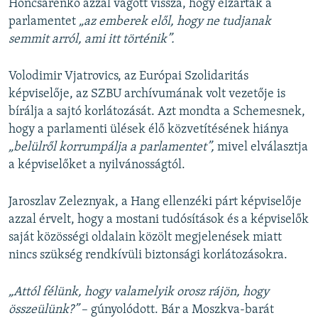
Honcsarenko azzal vágott vissza, hogy elzárták a
parlamentet
„az emberek elől, hogy ne tudjanak
semmit arról, ami itt történik”.
Volodimir Vjatrovics, az Európai Szolidaritás
képviselője, az SZBU archívumának volt vezetője is
bírálja a sajtó korlátozását. Azt mondta a Schemesnek,
hogy a parlamenti ülések élő közvetítésének hiánya
„belülről korrumpálja a parlamentet”,
mivel elválasztja
a képviselőket a nyilvánosságtól.
Jaroszlav Zeleznyak, a Hang ellenzéki párt képviselője
azzal érvelt, hogy a mostani tudósítások és a képviselők
saját közösségi oldalain közölt megjelenések miatt
nincs szükség rendkívüli biztonsági korlátozásokra.
„Attól félünk, hogy valamelyik orosz rájön, hogy
összeülünk?”
– gúnyolódott. Bár a Moszkva-barát