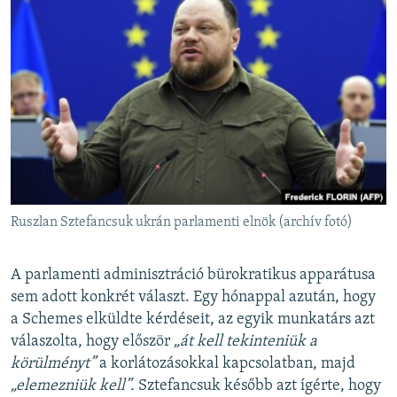
Ruszlan Sztefancsuk ukrán parlamenti elnök (archív fotó)
A parlamenti adminisztráció bürokratikus apparátusa
sem adott konkrét választ. Egy hónappal azután, hogy
a Schemes elküldte kérdéseit, az egyik munkatárs azt
válaszolta, hogy először
„át kell tekinteniük a
körülményt”
a korlátozásokkal kapcsolatban, majd
„elemezniük kell”.
Sztefancsuk később azt ígérte, hogy