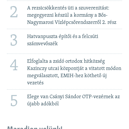
2
A rezsicsökkentés üti a szuverenitást:
megegyezni készül a kormány a Bős-
Nagymarosi Vízlépcsőrendszerről 2. rész
3
Hatvanpuszta építői és a felcsúti
számvevőszék
4
Elfoglalta a zsidó ortodox hitközség
Kazinczy utcai központját a vitatott módon
megválasztott, EMIH-hez köthető új
vezetés
5
Elege van Csányi Sándor OTP-vezérnek az
újabb adókból