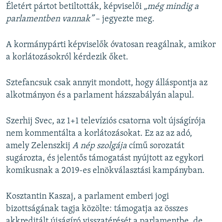
Életért pártot betiltották, képviselői
„még mindig a
parlamentben vannak”
– jegyezte meg.
A kormánypárti képviselők óvatosan reagálnak, amikor
a korlátozásokról kérdezik őket.
Sztefancsuk csak annyit mondott, hogy álláspontja az
alkotmányon és a parlament házszabályán alapul.
Szerhij Svec, az 1+1 televíziós csatorna volt újságírója
nem kommentálta a korlátozásokat. Ez az az adó,
amely Zelenszkij
A nép szolgája
című sorozatát
sugározta, és jelentős támogatást nyújtott az egykori
komikusnak a 2019-es elnökválasztási kampányban.
Kosztantin Kaszaj, a parlament emberi jogi
bizottságának tagja közölte: támogatja az összes
akkreditált újságíró visszatérését a parlamentbe, de