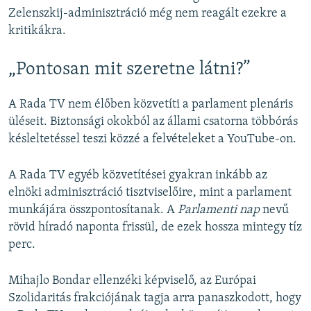
Zelenszkij-adminisztráció még nem reagált ezekre a
kritikákra.
„Pontosan mit szeretne látni?”
A Rada TV nem élőben közvetíti a parlament plenáris
üléseit. Biztonsági okokból az állami csatorna többórás
késleltetéssel teszi közzé a felvételeket a YouTube-on.
A Rada TV egyéb közvetítései gyakran inkább az
elnöki adminisztráció tisztviselőire, mint a parlament
munkájára összpontosítanak. A
Parlamenti nap
nevű
rövid híradó naponta frissül, de ezek hossza mintegy tíz
perc.
Mihajlo Bondar ellenzéki képviselő, az Európai
Szolidaritás frakciójának tagja arra panaszkodott, hogy