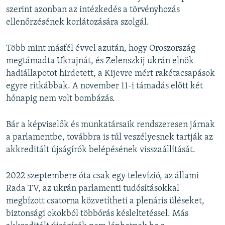
szerint azonban az intézkedés a törvényhozás
ellenőrzésének korlátozására szolgál.
Több mint másfél évvel azután, hogy Oroszország
megtámadta Ukrajnát, és Zelenszkij ukrán elnök
hadiállapotot hirdetett, a Kijevre mért rakétacsapások
egyre ritkábbak. A november 11-i támadás előtt két
hónapig nem volt bombázás.
Bár a képviselők és munkatársaik rendszeresen járnak
a parlamentbe, továbbra is túl veszélyesnek tartják az
akkreditált újságírók belépésének visszaállítását.
2022 szeptembere óta csak egy televízió, az állami
Rada TV, az ukrán parlamenti tudósításokkal
megbízott csatorna közvetítheti a plenáris üléseket,
biztonsági okokból többórás késleltetéssel. Más