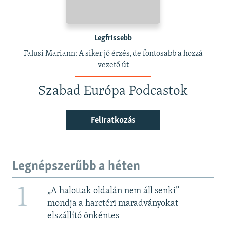
Legfrissebb
Falusi Mariann: A siker jó érzés, de fontosabb a hozzá
vezető út
Szabad Európa Podcastok
Feliratkozás
Legnépszerűbb a héten
1
„A halottak oldalán nem áll senki” –
mondja a harctéri maradványokat
elszállító önkéntes