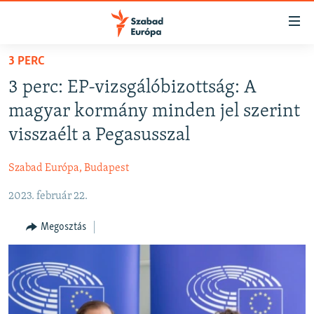
Akadálymentes
mód
Ugrás
3 PERC
a
NAPIRENDEN
3 perc: EP-vizsgálóbizottság: A
fő
AKTUÁLIS
oldalra
magyar kormány minden jel szerint
PODCASTOK
Ugrás
visszaélt a Pegasusszal
a
VIDEÓK
tartalomjegyzékre
Szabad Európa, Budapest
ELEMZŐ
Ugrás
a
2023. február 22.
NER15
keresésre
SZABADON
Megosztás
TÁRSADALOM
DEMOKRÁCIA
A PÉNZ NYOMÁBAN