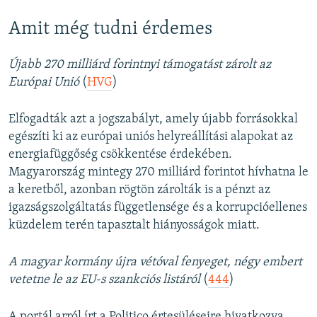
Amit még tudni érdemes
Újabb 270 milliárd forintnyi támogatást zárolt az
Európai Unió
(
HVG
)
Elfogadták azt a jogszabályt, amely újabb forrásokkal
egészíti ki az európai uniós helyreállítási alapokat az
energiafüggőség csökkentése érdekében.
Magyarország mintegy 270 milliárd forintot hívhatna le
a keretből, azonban rögtön zárolták is a pénzt az
igazságszolgáltatás függetlensége és a korrupcióellenes
küzdelem terén tapasztalt hiányosságok miatt.
A magyar kormány újra vétóval fenyeget, négy embert
vetetne le az EU-s szankciós listáról
(
444
)
A portál arról írt a Politico értesüléseire hivatkozva,