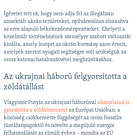
Ígéretet tett rá, hogy nem adja fel az illegálisan
annektált ukrán területeket, nyilvánvalóan elutasítva
az erre alapuló békekezdeményezéseket. Ehelyett a
közelmúlt történelmének személyre szabott változatát
kínálta, amely lesöpri az ukrán kormány azon érveit,
amelyek szerint nyugati segítségre volt szükségük az
orosz katonai hatalomátvétel meghiúsításához.
Az ukrajnai háború felgyorsította a
zöldátállást
Vlagyimir Putyin az ukrajnai háborúval
akaratlanul is
gyorsította a zöldátmenetet
az Európai Unióban: a
közösség csökkentette függőségét az orosz fosszilis
tüzelőanyagoktól és növelte a megújuló energia
felhasználását az elmúlt évben – mondta az EU