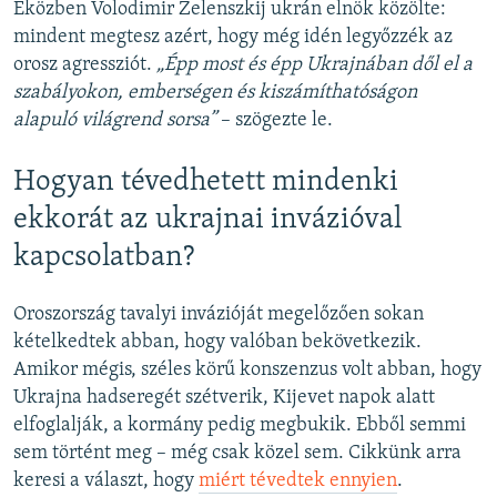
Eközben Volodimir Zelenszkij ukrán elnök közölte:
mindent megtesz azért, hogy még idén legyőzzék az
orosz agressziót.
„Épp most és épp Ukrajnában dől el a
szabályokon, emberségen és kiszámíthatóságon
alapuló világrend sorsa”
– szögezte le.
Hogyan tévedhetett mindenki
ekkorát az ukrajnai invázióval
kapcsolatban?
Oroszország tavalyi invázióját megelőzően sokan
kételkedtek abban, hogy valóban bekövetkezik.
Amikor mégis, széles körű konszenzus volt abban, hogy
Ukrajna hadseregét szétverik, Kijevet napok alatt
elfoglalják, a kormány pedig megbukik. Ebből semmi
sem történt meg – még csak közel sem. Cikkünk arra
keresi a választ, hogy
miért tévedtek ennyien
.