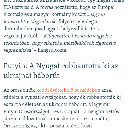
első részletének kifizetésére
– közölte egy magas rangú
EU-tisztviselő. A forrás hozzátette, hogy az Európai
Bizottság és a magyar kormány között
„nagyon
konstruktív tárgyalások”
folynak jelenleg a
decemberben jóváhagyott helyreállítási terv
végrehajtásáról.
– Kifejezetten bizakodó vagyok a
tekintetben, hogy sikerül a mérföldkövek rigorózus
végrehajtása”
– hangsúlyozta.
Putyin: A Nyugat robbantotta ki az
ukrajnai háborút
Az orosz elnök
keddi évértekelő beszédében
azzal
vádolta a nyugati országokat, hogy ők robbantották ki
és tartják életben az ukrajnai háborút. Vlagyimir
Putyin Oroszországot – és Ukrajnát – a nyugati kettős
játszma áldozatának minősítette, és azt mondta,
Oroszország az, aki a puszta létéért küzd.