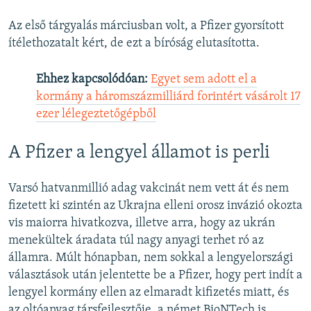
Az első tárgyalás márciusban volt, a Pfizer gyorsított
ítélethozatalt kért, de ezt a bíróság elutasította.
Ehhez kapcsolódóan:
Egyet sem adott el a
kormány a háromszázmilliárd forintért vásárolt 17
ezer lélegeztetőgépből
A Pfizer a lengyel államot is perli
Varsó hatvanmillió adag vakcinát nem vett át és nem
fizetett ki szintén az Ukrajna elleni orosz invázió okozta
vis maiorra hivatkozva, illetve arra, hogy az ukrán
menekültek áradata túl nagy anyagi terhet ró az
államra. Múlt hónapban, nem sokkal a lengyelországi
választások után jelentette be a Pfizer, hogy pert indít a
lengyel kormány ellen az elmaradt kifizetés miatt, és
az oltóanyag társfejlesztője, a német BioNTech is