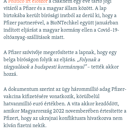
A
Politico írt először
a csaknem egy éve tartó jogi
vitáról a Pfizer és a magyar állam között. A lap
birtokába került bírósági iratból az derül ki, hogy a
Pfizer partnerével, a BioNTechkel együtt januárban
indított eljárást a magyar kormány ellen a Covid–19-
oltóanyag-szállítások miatt.
A Pfizer szóvivője megerősítette a lapnak, hogy egy
belga bíróságon folyik az eljárás.
„Folynak a
tárgyalások a budapesti kormánnyal”
– tették akkor
hozzá.
A dokumentum szerint az ügy hárommillió adag Pfizer-
vakcina kifizetésére vonatkozik, körülbelül
hatvanmillió euró értékben. A vita akkor kezdődött,
amikor Magyarország 2022 novemberében értesítette a
Pfizert, hogy az ukrajnai konfliktusra hivatkozva nem
kíván fizetni nekik.