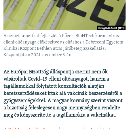
EURÓPAI UNIÓ
VILÁG
KLÍMAVÁLTOZÁS
A MÚLT TANULSÁGAI
A német–amerikai fejlesztésű Pfizer–BioNTech koronavírus
elleni oltóanyaga előkészítve az oltáshoz a Debreceni Egyetem
Klinikai Központ Bethlen utcai Járóbeteg Szakellátási
KÖVESSEN MINKET!
Központjában 2021. december 6-án
Az Európai Bizottság álláspontja szerint nem ők
Valamennyi RFE/RL weboldal
vásároltak Covid–19 elleni oltóanyagot, hanem a
tagállamokkal folytatott konzultációk alapján
keretszerződéseket írtak alá vakcinák beszerzéséről a
gyógyszercégekkel. A magyar kormány szerint viszont
a bizottság feleslegesen nagy mennyiségben rendelte
meg és kényszerítette a tagállamokra a vakcinákat.