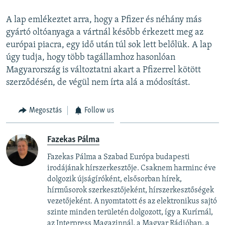
A lap emlékeztet arra, hogy a Pfizer és néhány más
gyártó oltóanyaga a vártnál később érkezett meg az
európai piacra, egy idő után túl sok lett belőlük. A lap
úgy tudja, hogy több tagállamhoz hasonlóan
Magyarország is változtatni akart a Pfizerrel kötött
szerződésén, de végül nem írta alá a módosítást.
Megosztás
Follow us
Fazekas Pálma
Fazekas Pálma a Szabad Európa budapesti
irodájának hírszerkesztője. Csaknem harminc éve
dolgozik újságíróként, elsősorban hírek,
hírműsorok szerkesztőjeként, hírszerkesztőségek
vezetőjeként. A nyomtatott és az elektronikus sajtó
szinte minden területén dolgozott, így a Kurírnál,
az Interpress Magazinnál, a Magyar Rádióban, a