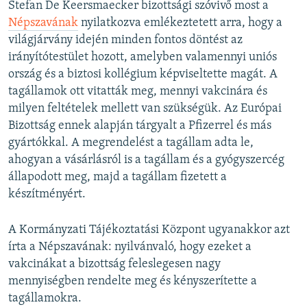
Stefan De Keersmaecker bizottsági szóvivő most a
Népszavának
nyilatkozva emlékeztetett arra, hogy a
világjárvány idején minden fontos döntést az
irányítótestület hozott, amelyben valamennyi uniós
ország és a biztosi kollégium képviseltette magát. A
tagállamok ott vitatták meg, mennyi vakcinára és
milyen feltételek mellett van szükségük. Az Európai
Bizottság ennek alapján tárgyalt a Pfizerrel és más
gyártókkal. A megrendelést a tagállam adta le,
ahogyan a vásárlásról is a tagállam és a gyógyszercég
állapodott meg, majd a tagállam fizetett a
készítményért.
A Kormányzati Tájékoztatási Központ ugyanakkor azt
írta a Népszavának: nyilvánvaló, hogy ezeket a
vakcinákat a bizottság feleslegesen nagy
mennyiségben rendelte meg és kényszerítette a
tagállamokra.