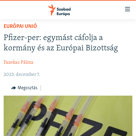
Akadálymentes
mód
Ugrás
EURÓPAI UNIÓ
a
NAPIRENDEN
Pfizer-per: egymást cáfolja a
fő
AKTUÁLIS
oldalra
kormány és az Európai Bizottság
FELIRATKOZÁS
PODCASTOK
Ugrás
a
Fazekas Pálma
VIDEÓK
tartalomjegyzékre
Spotify
2023. december 7.
ELEMZŐ
Ugrás
a
NER15
Megosztás
Feliratkozás
keresésre
SZABADON
TÁRSADALOM
DEMOKRÁCIA
A PÉNZ NYOMÁBAN