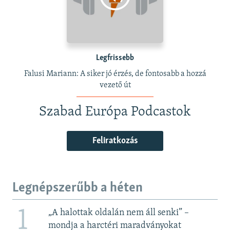
Legfrissebb
Falusi Mariann: A siker jó érzés, de fontosabb a hozzá
vezető út
Szabad Európa Podcastok
Feliratkozás
Legnépszerűbb a héten
1
„A halottak oldalán nem áll senki” –
mondja a harctéri maradványokat