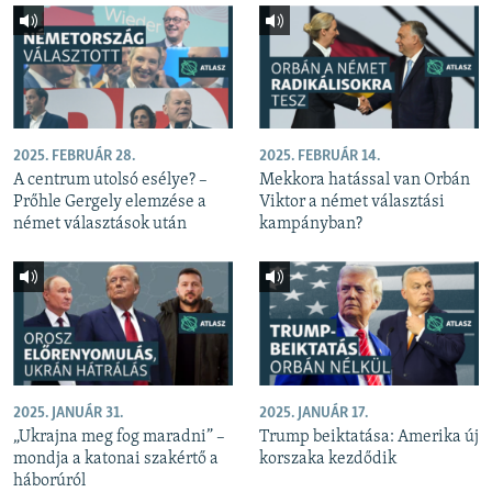
2025. FEBRUÁR 28.
2025. FEBRUÁR 14.
A centrum utolsó esélye? –
Mekkora hatással van Orbán
Prőhle Gergely elemzése a
Viktor a német választási
német választások után
kampányban?
2025. JANUÁR 31.
2025. JANUÁR 17.
„Ukrajna meg fog maradni” –
Trump beiktatása: Amerika új
mondja a katonai szakértő a
korszaka kezdődik
háborúról