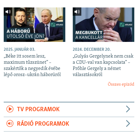
2025. JANUÁR 03.
2024. DECEMBER 20.
„Béke itt sosem lesz,
„Gulyás Gergelynek nem csak
maximum tűzszünet” –
a CDU-val van kapcsolata” –
szakértők a negyedik évébe
Prőhle Gergely a német
lépő orosz–ukrán háborúról
választásokról
Összes epizód
TV PROGRAMOK
RÁDIÓ PROGRAMOK