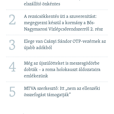
elszállító önkéntes
2
A rezsicsökkentés üti a szuverenitást:
megegyezni készül a kormány a Bős-
Nagymarosi Vízlépcsőrendszerről 2. rész
3
Elege van Csányi Sándor OTP-vezérnek az
újabb adókból
4
Még az újszülötteket is meszesgödörbe
dobták – a roma holokauszt áldozataira
emlékezünk
5
MTVA szerkesztő: Itt „nem az ellenzéki
összefogást támogatják”