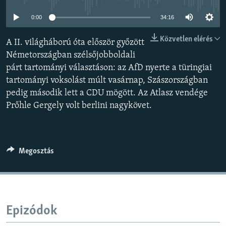
EURÓPAI UNIÓ
0:00
34:16
VILÁG
Közvetlen elérés
A II. világháború óta először győzött
KLÍMAVÁLTOZÁS
Németországban szélsőjobboldali
A MÚLT TANULSÁGAI
párt tartományi választáson: az AfD nyerte a türingiai
tartományi voksolást múlt vasárnap, Szászországban
KÖVESSEN MINKET!
pedig második lett a CDU mögött. Az Atlasz vendége
Prőhle Gergely volt berlini nagykövet.
Valamennyi RFE/RL weboldal
Megosztás
Epizódok