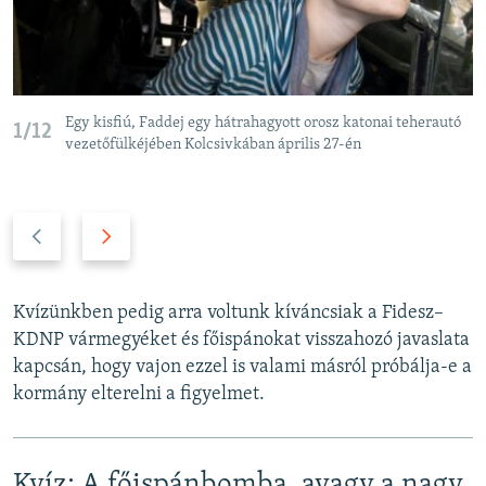
Egy kisfiú, Faddej egy hátrahagyott orosz katonai teherautó
1/12
vezetőfülkéjében Kolcsivkában április 27-én
P
N
r
e
e
x
v
t
Kvízünkben pedig arra voltunk kíváncsiak a Fidesz–
i
s
KDNP vármegyéket és főispánokat visszahozó javaslata
o
l
kapcsán, hogy vajon ezzel is valami másról próbálja-e a
u
i
kormány elterelni a figyelmet.
s
d
s
e
l
Kvíz: A főispánbomba, avagy a nagy