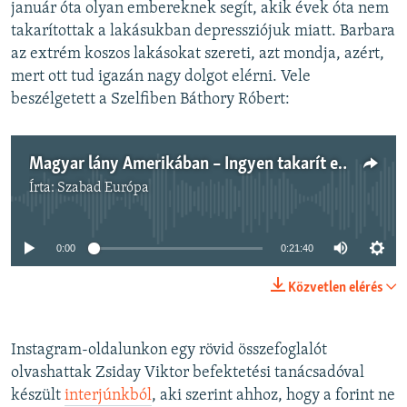
január óta olyan embereknek segít, akik évek óta nem
takarítottak a lakásukban depressziójuk miatt. Barbara
az extrém koszos lakásokat szereti, azt mondja, azért,
mert ott tud igazán nagy dolgot elérni. Vele
beszélgetett a Szelfiben Báthory Róbert:
Magyar lány Amerikában – Ingyen takarít extrém koszos lakásokat depressziósoknak
Írta:
Szabad Európa
Jelenleg nincs elérhető tartalom
0:00
0:21:40
Közvetlen elérés
Instagram-oldalunkon egy rövid összefoglalót
olvashattak Zsiday Viktor befektetési tanácsadóval
készült
interjúnkból
, aki szerint ahhoz, hogy a forint ne