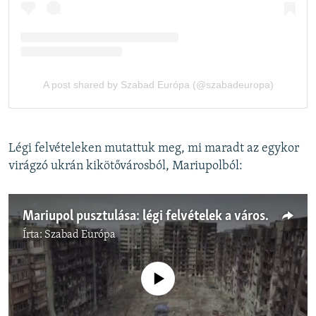
Légi felvételeken mutattuk meg, mi maradt az egykor
virágzó ukrán kikötővárosból, Mariupolból:
Mariupol pusztulása: légi felvételek a városról a háború kitörése előtt és után
Írta:
Szabad Európa
Jelenleg nincs elérhető tartalom