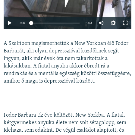
Auto
0:00
5:03
240p
A Szelfiben megismerhették a New Yorkban élő Fodor
360p
Barbarát, aki olyan depresszióval küzdőknek segít
Auto
240p
360p
480p
480p
ingyen, akik már évek óta nem takarítottak a
720p
lakásukban. A fiatal anyuka akkor ébredt rá a
720p
1080p
rendrakás és a mentális egészség közötti összefüggésre,
1080p
amikor ő maga is depresszióval küzdött.
Fodor Barbara tíz éve költözött New Yorkba. A fiatal,
kétgyermekes anyuka élete nem volt sétagalopp, sem
idehaza, sem odakint. De végül családot alapított, és