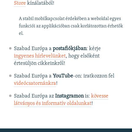
Store
kínálatából!
A stabil mobilkapcsolat érdekében a weboldal egyes
funkciói az applikációban csak korlátozottan érhetők
el.
Szabad Európa a
postafiókjában
: kérje
ingyenes hírlevelünket
, hogy elsőként
értesüljön cikkeinkről!
Szabad Európa a
YouTube
-on: iratkozzon fel
videócsatornánkra
!
Szabad Európa az
Instagramon
is:
kövesse
látványos és informatív oldalunkat
! ​