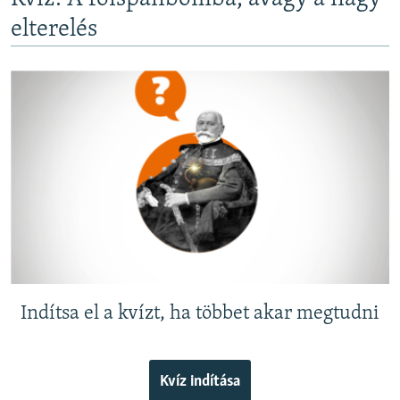
i
elterelés
d
e
Indítsa el a kvízt, ha többet akar megtudni
Kvíz indítása