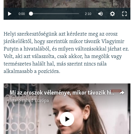
Auto
0:00
2:10
240p
Helyi szerkesztőségünk azt kérdezte meg az orosz
360p
járókelőktől, hogy szerintük mikor távozik Vlagyimir
Auto
240p
360p
480p
480p
Putyin a hivatalából, és milyen változásokkal járhat ez.
720p
Volt, aki azt válaszolta, csak akkor, ha megölik vagy
720p
1080p
természetes halált hal, más szerint nincs nála
1080p
alkalmasabb a pozícióra.
Mi az oroszok véleménye, mikor távozik hivatalából Putyin, és mi lesz utána?
Írta:
Szabad Európa
Jelenleg nincs elérhető tartalom