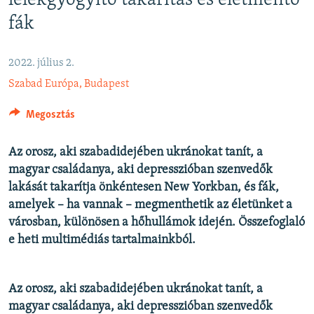
lélekgyógyító takarítás és életmentő
EURÓPAI UNIÓ
fák
VILÁG
KLÍMAVÁLTOZÁS
2022. július 2.
Szabad Európa, Budapest
A MÚLT TANULSÁGAI
Megosztás
KÖVESSEN MINKET!
Az orosz, aki szabadidejében ukránokat tanít, a
magyar családanya, aki depresszióban szenvedők
lakását takarítja önkéntesen New Yorkban, és fák,
Valamennyi RFE/RL weboldal
amelyek – ha vannak – megmenthetik az életünket a
városban, különösen a hőhullámok idején. Összefoglaló
e heti multimédiás tartalmainkból.
Az orosz, aki szabadidejében ukránokat tanít, a
magyar családanya, aki depresszióban szenvedők