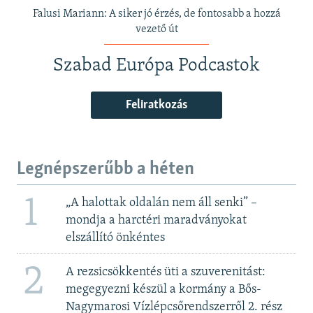
Falusi Mariann: A siker jó érzés, de fontosabb a hozzá
vezető út
Szabad Európa Podcastok
Feliratkozás
Legnépszerűbb a héten
1
„A halottak oldalán nem áll senki” –
mondja a harctéri maradványokat
elszállító önkéntes
2
A rezsicsökkentés üti a szuverenitást:
megegyezni készül a kormány a Bős-
Nagymarosi Vízlépcsőrendszerről 2. rész