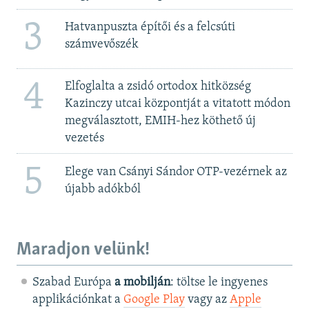
3
Hatvanpuszta építői és a felcsúti
számvevőszék
4
Elfoglalta a zsidó ortodox hitközség
Kazinczy utcai központját a vitatott módon
megválasztott, EMIH-hez köthető új
vezetés
5
Elege van Csányi Sándor OTP-vezérnek az
újabb adókból
Maradjon velünk!
Szabad Európa
a mobilján
: töltse le ingyenes
applikációnkat a
Google Play
vagy az
Apple