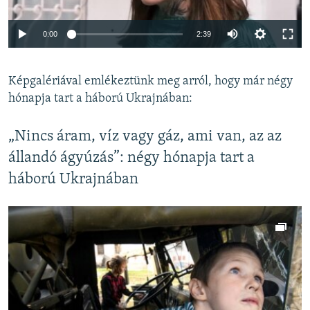
Auto
0:00
2:39
240p
Képgalériával emlékeztünk meg arról, hogy már négy
360p
hónapja tart a háború Ukrajnában:
Auto
240p
360p
480p
480p
720p
„Nincs áram, víz vagy gáz, ami van, az az
720p
1080p
1080p
állandó ágyúzás”: négy hónapja tart a
háború Ukrajnában