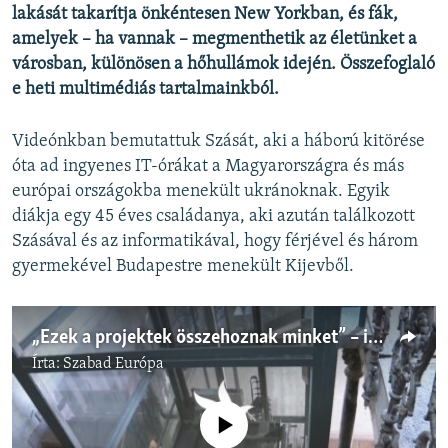
lakását takarítja önkéntesen New Yorkban, és fák,
amelyek – ha vannak – megmenthetik az életünket a
városban, különösen a hőhullámok idején. Összefoglaló
e heti multimédiás tartalmainkból.
Videónkban bemutattuk Szását, aki a háború kitörése
óta ad ingyenes IT-órákat a Magyarországra és más
európai országokba menekült ukránoknak. Egyik
diákja egy 45 éves családanya, aki azután találkozott
Szásával és az informatikával, hogy férjével és három
gyermekével Budapestre menekült Kijevből.
„Ezek a projektek összehoznak minket” – ingyenes IT-órákat ad ukrán menekülteknek egy fiatal orosz nő
Írta:
Szabad Európa
Jelenleg nincs elérhető tartalom