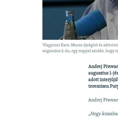
Vlagyimir Kara-Murza újságíró és aktivista,
augusztus 2-án, egy nappal azután, hogy s
Andrej Pivovar
augusztus 1-jé
adott interjúj
teremtsen Puty
Andrej Pivovar
„Hogy kiszabad