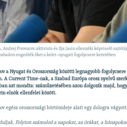
 Andrej Pivovarov aktivista és Ilja Jasin ellenzéki képviselő sajtó
zabadon engedték őket a kelet–nyugati fogolycsere keretében
ov a Nyugat és Oroszország közötti legnagyobb fogolycsere 
n. A Current Time-nak, a Szabad Európa orosz nyelvű sze
ában azt mondta: száműzetésében azon dolgozik majd, hogy
in elnök ellenfelei között.
ov egész oroszországi börtönideje alatt egy dologra vágyott
uljak. Folyton számolod a napokat, az órákat, a hónapokat