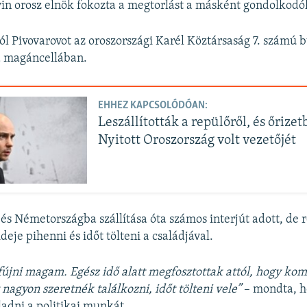
in orosz elnök fokozta a megtorlást a másként gondolkodók
ól Pivovarovot az oroszországi Karél Köztársaság 7. számú 
a magáncellában.
EHHEZ KAPCSOLÓDÓAN:
Leszállították a repülőről, és őrizet
Nyitott Oroszország volt vezetőjét
és Németországba szállítása óta számos interjút adott, de 
deje pihenni és időt tölteni a családjával.
újni magam. Egész idő alatt megfosztottak attól, hogy ko
nagyon szeretnék találkozni, időt tölteni vele”
– mondta, h
ladni a
politikai munkát.