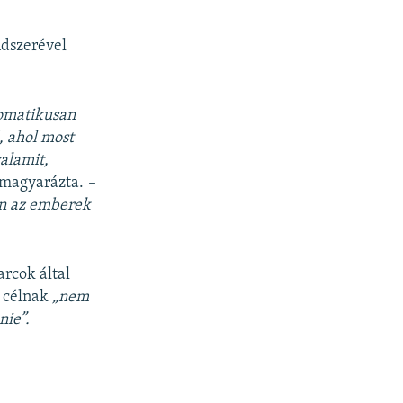
ndszerével
tomatikusan
 ahol most
alamit,
 magyarázta.
–
an az emberek
arcok által
a célnak
„nem
nie”.