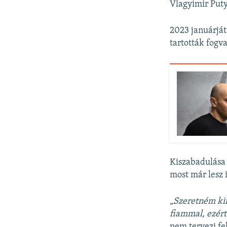
Vlagyimir Puty
2023 januárját
tartották fogv
Kiszabadulása 
most már lesz i
„Szeretném kif
fiammal, ezért 
nem tervezi fe