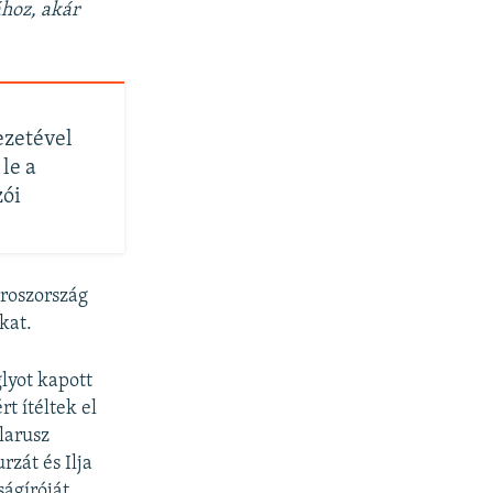
ához, akár
ezetével
le a
zói
Oroszország
kat.
lyot kapott
rt ítéltek el
larusz
zát és Ilja
ágíróját,