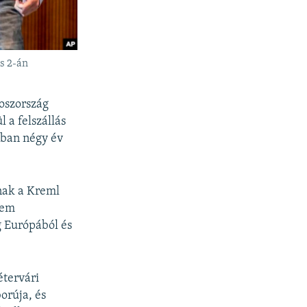
s 2-án
oszország
 a felszállás
ában négy év
nak a Kreml
nem
g Európából és
étervári
orúja, és