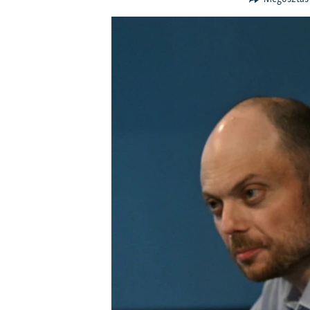
EURÓPAI UNIÓ
VILÁG
KLÍMAVÁLTOZÁS
A MÚLT TANULSÁGAI