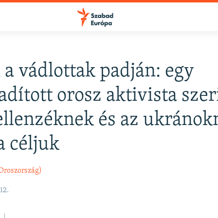
 a vádlottak padján: egy
FELIRATKOZÁS
adított orosz aktivista szer
ellenzéknek és az ukránok
Apple Podcasts
a céljuk
Spotify
Oroszország)
Feliratkozás
12.