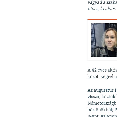
vágyad a szaba
nincs, ki akar
A 42 éves akti
között végreha
Az augusztus 1
vissza, köztük 
Németországba
börtönökből; P
Jasint, valami