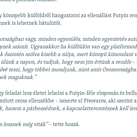
y könnyebb külföldről hangoztatni az ellenállást Putyin re
nek is lehetnek hátulütői.
országban vagy, minden egyesülés, minden egyeztetés au
nek számít. Ugyanakkor ha külföldön van egy platformod,
 őszintén szólva kisebb a súlya, mert könnyű kimondani v
ülünk a napon, és tudjuk, hogy nem jön értünk a rendőr
–
tővé teszi, hogy többet mondjunk, mint amit Oroszországb
ek maguknak.”
 feladat lesz életet lehelni a Putyin-féle elnyomás és belh
mított orosz ellenzékbe – ismerte el Pivovarov, aki szerint 
k, hanem a párbeszédnek, a kapcsolatteremtésnek kell len
n lesznek még viták”
– tette hozzá.