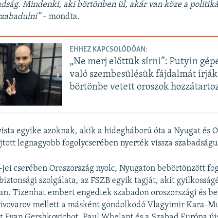
dság. Mindenki, aki börtönben ül, akár van köze a politik
 szabadulni”
– mondta.
EHHEZ KAPCSOLÓDÓAN:
„Ne merj előttük sírni”: Putyin gép
való szembesülésük fájdalmát írják 
börtönbe vetett oroszok hozzátarto
vista egyike azoknak, akik a hidegháború óta a Nyugat és 
jtott legnagyobb fogolycserében nyerték vissza szabadságu
-jei cserében Oroszország nyolc, Nyugaton bebörtönzött fog
biztonsági szolgálata, az FSZB egyik tagját, akit gyilkosságé
n. Tizenhat embert engedtek szabadon oroszországi és be
ivovarov mellett a másként gondolkodó Vlagyimir Kara-Mur
nt Evan Gershkovichot, Paul Whelant és a Szabad Európa újs