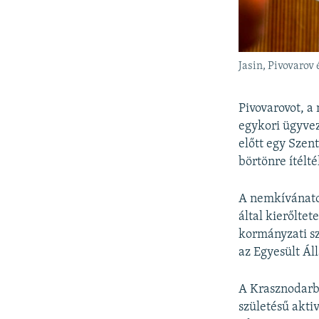
Jasin, Pivovarov
Pivovarovot, 
egykori ügyvez
előtt egy Szen
börtönre ítélt
A nemkívánato
által kierőlte
kormányzati sz
az Egyesült Ál
A Krasznodarba
születésű akti