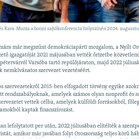
 és Kara-Murza a bonni sajtókonferencia helyszínén 2024. augusztu
a mára már megszűnt demokráciapárti mozgalom, a Nyílt Or
ető igazgatóját 2021 májusában vették őrizetbe közvetlenül
tpétervárról Varsóba tartó repülőjáraton, majd 2022 július
ék
nemkívánatos szervezet vezetéséért.
s szervezetekről 2015-ben elfogadott törvény egyike azok
tett rendszabályoknak, amelyek számos olyan nonprofit és 
ervezetet vettek célba, amelyek külföldi forrásokból, főle
lamokból kaptak finanszírozást.
n lefolytatott per után, 2022 júliusában elítélték a szentp
vistát, amikor már javában folyt Oroszország teljes körű háb