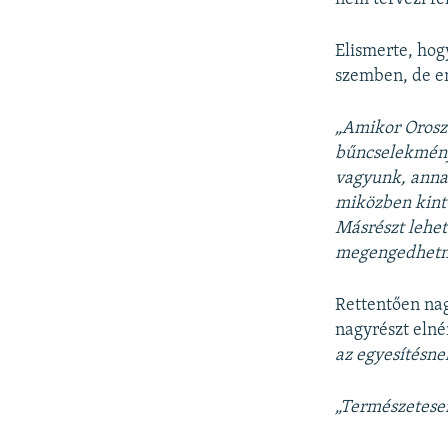
Elismerte, hog
szemben, de en
„Amikor Orosz
bűncselekmény
vagyunk, annak
miközben kint 
Másrészt lehe
megengedhetn
Rettentően nagy
nagyrészt elné
az egyesítésne
„Természetese