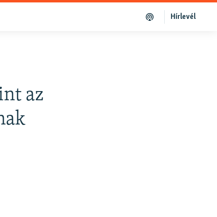
Hírlevél
int az
nak