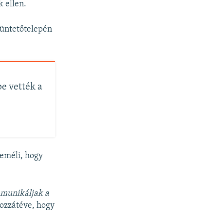
 ellen.
büntetőtelepén
be vették a
reméli, hogy
mmunikáljak a
ozzátéve, hogy