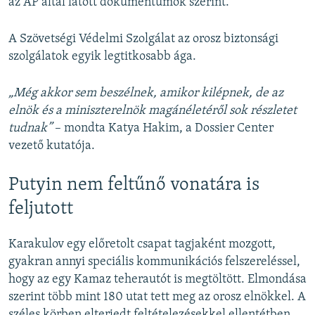
az AP által látott dokumentumok szerint.
A Szövetségi Védelmi Szolgálat az orosz biztonsági
szolgálatok egyik legtitkosabb ága.
„Még akkor sem beszélnek, amikor kilépnek, de az
elnök és a miniszterelnök magánéletéről sok részletet
tudnak”
– mondta Katya Hakim, a Dossier Center
vezető kutatója.
Putyin nem feltűnő vonatára is
feljutott
Karakulov egy előretolt csapat tagjaként mozgott,
gyakran annyi speciális kommunikációs felszereléssel,
hogy az egy Kamaz teherautót is megtöltött. Elmondása
szerint több mint 180 utat tett meg az orosz elnökkel. A
széles körben elterjedt feltételezésekkel ellentétben