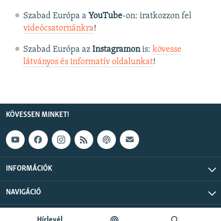
Szabad Európa a
YouTube
-on: iratkozzon fel
videócsatornánkra
!
Szabad Európa az
Instagramon
is:
kövesse
látványos és informatív oldalunkat
! ​
KÖVESSEN MINKET!
INFORMÁCIÓK
NAVIGÁCIÓ
Szabad Európa © 2026 RFE/RL, Inc. Minden jog fenntartva.
Hírlevél