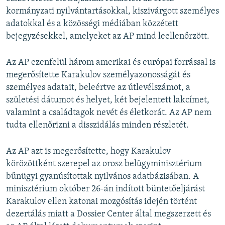
kormányzati nyilvántartásokkal, kiszivárgott személyes
adatokkal és a közösségi médiában közzétett
bejegyzésekkel, amelyeket az AP mind leellenőrzött.
Az AP ezenfelül három amerikai és európai forrással is
megerősítette Karakulov személyazonosságát és
személyes adatait, beleértve az útlevélszámot, a
születési dátumot és helyet, két bejelentett lakcímet,
valamint a családtagok nevét és életkorát. Az AP nem
tudta ellenőrizni a disszidálás minden részletét.
Az AP azt is megerősítette, hogy Karakulov
körözöttként szerepel az orosz belügyminisztérium
bűnügyi gyanúsítottak nyilvános adatbázisában. A
minisztérium október 26-án indított büntetőeljárást
Karakulov ellen katonai mozgósítás idején történt
dezertálás miatt a Dossier Center által megszerzett és