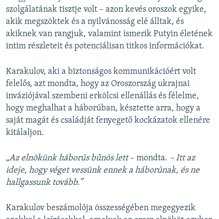
szolgálatának tisztje volt – azon kevés oroszok egyike,
akik megszöktek és a nyilvánosság elé álltak, és
akiknek van rangjuk, valamint ismerik Putyin életének
intim részleteit és potenciálisan titkos információkat.
Karakulov, aki a biztonságos kommunikációért volt
felelős, azt mondta, hogy az Oroszország ukrajnai
inváziójával szembeni erkölcsi ellenállás és félelme,
hogy meghalhat a háborúban, késztette arra, hogy a
saját magát és családját fenyegető kockázatok ellenére
kitálaljon.
„Az elnökünk háborús bűnös lett
– mondta.
– Itt az
ideje, hogy véget vessünk ennek a háborúnak, és ne
hallgassunk tovább.”
Karakulov beszámolója összességében megegyezik