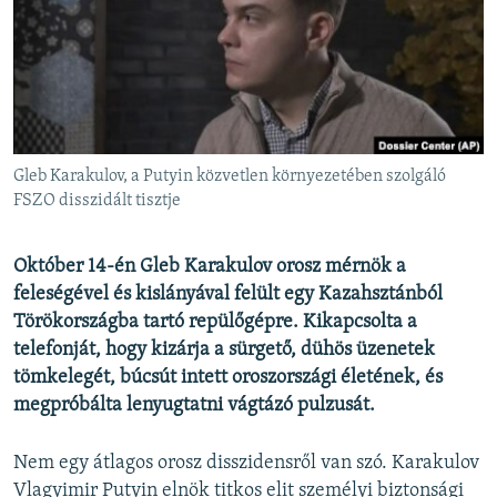
EURÓPAI UNIÓ
VILÁG
KLÍMAVÁLTOZÁS
A MÚLT TANULSÁGAI
Gleb Karakulov, a Putyin közvetlen környezetében szolgáló
KÖVESSEN MINKET!
FSZO disszidált tisztje
Október 14-én Gleb Karakulov orosz mérnök a
feleségével és kislányával felült egy Kazahsztánból
Valamennyi RFE/RL weboldal
Törökországba tartó repülőgépre. Kikapcsolta a
telefonját, hogy kizárja a sürgető, dühös üzenetek
tömkelegét, búcsút intett oroszországi életének, és
megpróbálta lenyugtatni vágtázó pulzusát.
Nem egy átlagos orosz disszidensről van szó. Karakulov
Vlagyimir Putyin elnök titkos elit személyi biztonsági