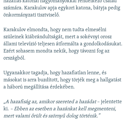
hazafias katonai hagyományokkal rendelkező család
számára. Karakulov apja egykori katona, bátyja pedig
önkormányzati tisztviselő.
Karakulov elmondta, hogy nem tudta elmesélni
szüleinek kiábrándultságát, mert a sokévnyi orosz
állami televízió teljesen átformálta a gondolkodásukat.
Ezért sohasem mondta nekik, hogy távozni fog az
országból.
Ugyanakkor tagadja, hogy hazafiatlan lenne, és
másokat is arra buzdított, hogy törjék meg a hallgatást
a háború megállítása érdekében.
„A hazafiság az, amikor szereted a hazádat
– jelentette
ki.
– Ebben az esetben a hazánkat kell megmenteni,
mert valami őrült és szörnyű dolog történik.”