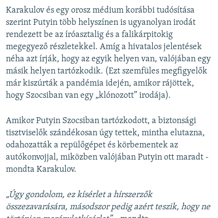
Karakulov és egy orosz médium korábbi tudósítása
szerint Putyin több helyszínen is ugyanolyan irodát
rendezett be az íróasztalig és a falikárpitokig
megegyező részletekkel. Amíg a hivatalos jelentések
néha azt írják, hogy az egyik helyen van, valójában egy
másik helyen tartózkodik. (Ezt szemfüles megfigyelők
már kiszúrták a pandémia idején, amikor rájöttek,
hogy Szocsiban van egy „klónozott” irodája).
Amikor Putyin Szocsiban tartózkodott, a biztonsági
tisztviselők szándékosan úgy tettek, mintha elutazna,
odahozatták a repülőgépet és körbementek az
autókonvojjal, miközben valójában Putyin ott maradt -
mondta Karakulov.
„Úgy gondolom, ez kísérlet a hírszerzők
összezavarására, másodszor pedig azért teszik, hogy ne