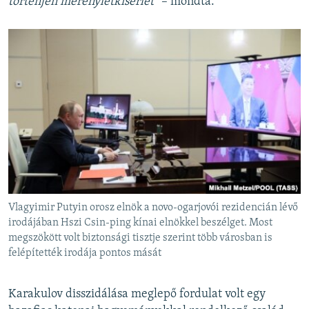
történjen merényletkísérlet”
– mondta.
Vlagyimir Putyin orosz elnök a novo-ogarjovói rezidencián lévő
irodájában Hszi Csin-ping kínai elnökkel beszélget. Most
megszökött volt biztonsági tisztje szerint több városban is
felépítették irodája pontos mását
Karakulov disszidálása meglepő fordulat volt egy