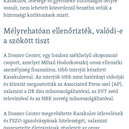
Karakulov, felesége és gyermeke biztonságos helyre
vonult, nem lehetett közvetlenül beszélni velük a
biztonsági korlátozások miatt.
Mélyrehatóan ellenőrizték, valódi-e
a szökött tiszt
A Dossier Center, egy londoni székhelyű oknyomozó
csoport, amelyet Mihail Hodorkovszkij orosz ellenzéki
személyiség finanszíroz, több interjút készített
Karakulovval. Az interjúk több mint hatórányi videóját
és átiratát megosztották az Associated Press-szel (AP),
valamint a DR dán műsorszolgáltatóval, az SVT svéd
televízióval és az NRK norvég műsorszolgáltatóval.
A Dossier Center megerősítette Karakulov útlevelének
és FSZO-igazolványának hitelességét, valamint
összevetette életrajzának részleteit az orosz