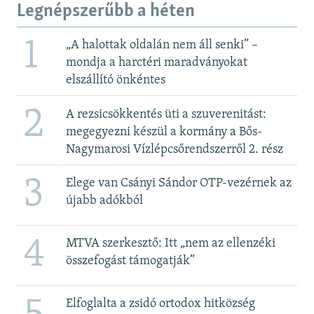
Legnépszerűbb a héten
1
„A halottak oldalán nem áll senki” –
mondja a harctéri maradványokat
elszállító önkéntes
2
A rezsicsökkentés üti a szuverenitást:
megegyezni készül a kormány a Bős-
Nagymarosi Vízlépcsőrendszerről 2. rész
3
Elege van Csányi Sándor OTP-vezérnek az
újabb adókból
4
MTVA szerkesztő: Itt „nem az ellenzéki
összefogást támogatják”
Elfoglalta a zsidó ortodox hitközség