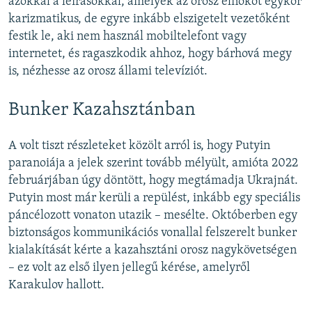
azokkal a leírásokkal, amelyek az orosz elnököt egykor
karizmatikus, de egyre inkább elszigetelt vezetőként
festik le, aki nem használ mobiltelefont vagy
internetet, és ragaszkodik ahhoz, hogy bárhová megy
is, nézhesse az orosz állami televíziót.
Bunker Kazahsztánban
A volt tiszt részleteket közölt arról is, hogy Putyin
paranoiája a jelek szerint tovább mélyült, amióta 2022
februárjában úgy döntött, hogy megtámadja Ukrajnát.
Putyin most már kerüli a repülést, inkább egy speciális
páncélozott vonaton utazik – mesélte. Októberben egy
biztonságos kommunikációs vonallal felszerelt bunker
kialakítását kérte a kazahsztáni orosz nagykövetségen
– ez volt az első ilyen jellegű kérése, amelyről
Karakulov hallott.