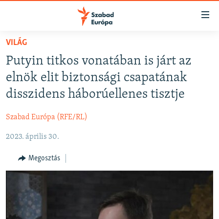
Akadálymentes
mód
Ugrás
VILÁG
a
NAPIRENDEN
Putyin titkos vonatában is járt az
fő
AKTUÁLIS
oldalra
elnök elit biztonsági csapatának
FELIRATKOZÁS
PODCASTOK
Ugrás
disszidens háborúellenes tisztje
a
VIDEÓK
tartalomjegyzékre
Szabad Európa (RFE/RL)
Spotify
ELEMZŐ
Ugrás
a
2023. április 30.
NER15
Feliratkozás
keresésre
SZABADON
Megosztás
TÁRSADALOM
DEMOKRÁCIA
A PÉNZ NYOMÁBAN