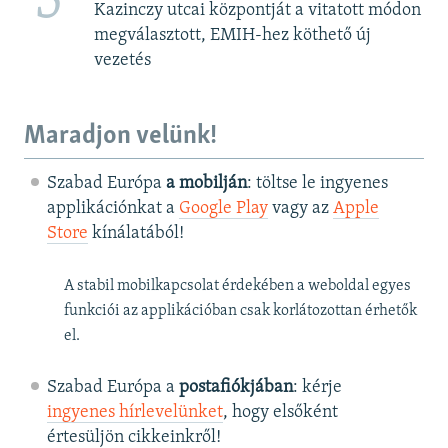
5
Kazinczy utcai központját a vitatott módon
megválasztott, EMIH-hez köthető új
vezetés
Maradjon velünk!
Szabad Európa
a mobilján
: töltse le ingyenes
applikációnkat a
Google Play
vagy az
Apple
Store
kínálatából!
A stabil mobilkapcsolat érdekében a weboldal egyes
funkciói az applikációban csak korlátozottan érhetők
el.
Szabad Európa a
postafiókjában
: kérje
ingyenes hírlevelünket
, hogy elsőként
értesüljön cikkeinkről!