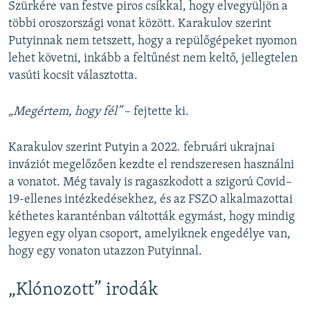
Szürkére van festve piros csíkkal, hogy elvegyüljön a
többi oroszországi vonat között. Karakulov szerint
Putyinnak nem tetszett, hogy a repülőgépeket nyomon
lehet követni, inkább a feltűnést nem keltő, jellegtelen
vasúti kocsit választotta.
„Megértem, hogy fél”
– fejtette ki.
Karakulov szerint Putyin a 2022. februári ukrajnai
inváziót megelőzően kezdte el rendszeresen használni
a vonatot. Még tavaly is ragaszkodott a szigorú Covid–
19-ellenes intézkedésekhez, és az FSZO alkalmazottai
kéthetes karanténban váltották egymást, hogy mindig
legyen egy olyan csoport, amelyiknek engedélye van,
hogy egy vonaton utazzon Putyinnal.
„Klónozott” irodák