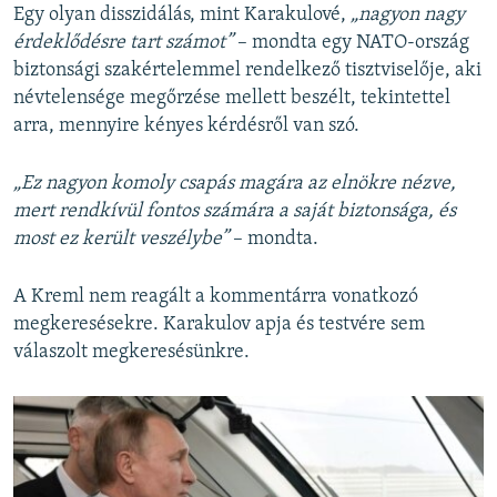
Egy olyan disszidálás, mint Karakulové,
„nagyon nagy
érdeklődésre tart számot”
– mondta egy NATO-ország
biztonsági szakértelemmel rendelkező tisztviselője, aki
névtelensége megőrzése mellett beszélt, tekintettel
arra, mennyire kényes kérdésről van szó.
„Ez nagyon komoly csapás magára az elnökre nézve,
mert rendkívül fontos számára a
saját
biztonsága, és
most ez került veszélybe”
– mondta.
A Kreml nem reagált a kommentárra vonatkozó
megkeresésekre. Karakulov apja és testvére sem
válaszolt megkeresésünkre.