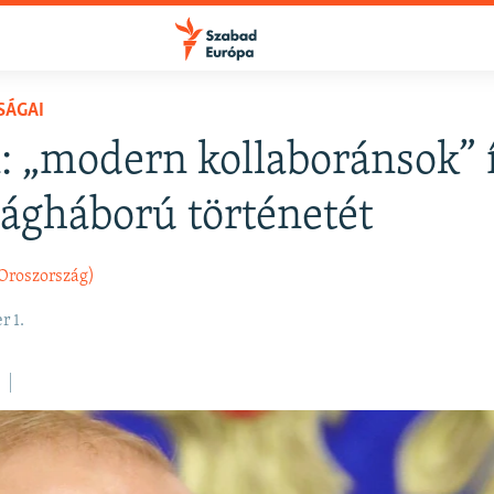
SÁGAI
: „modern kollaboránsok” 
ilágháború történetét
Oroszország)
r 1.