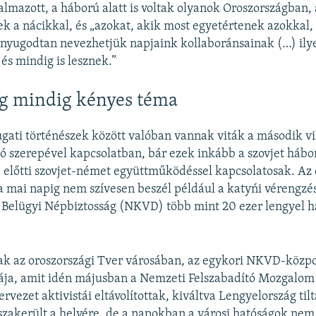
almazott, a háború alatt is voltak olyanok Oroszországban,
 a nácikkal, és „azokat, akik most egyetértenek azokkal, 
, nyugodtan nevezhetjük napjaink kollaboránsainak (…) il
 és mindig is lesznek.”
g mindig kényes téma
ugati történészek között valóban vannak viták a második v
ió szerepével kapcsolatban, bár ezek inkább a szovjet háb
a előtti szovjet-német együttműködéssel kapcsolatosak. Az 
a mai napig nem szívesen beszél például a katyńi vérengzé
t Belügyi Népbiztosság (NKVD) több mint 20 ezer lengyel ha
ak az oroszországi Tver városában, az egykori NKVD-közp
ája, amit idén májusban a Nemzeti Felszabadító Mozgalom
ervezet aktivistái eltávolítottak, kiváltva Lengyelország til
sszakerült a helyére, de a napokban a városi hatóságok nem