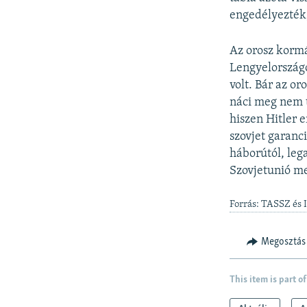
engedélyezték
Az orosz korm
Lengyelország
volt. Bár az or
náci meg nem 
hiszen Hitler 
szovjet garanc
háborútól, leg
Szovjetunió m
Forrás: TASSZ és 
Megosztás
This item is part of