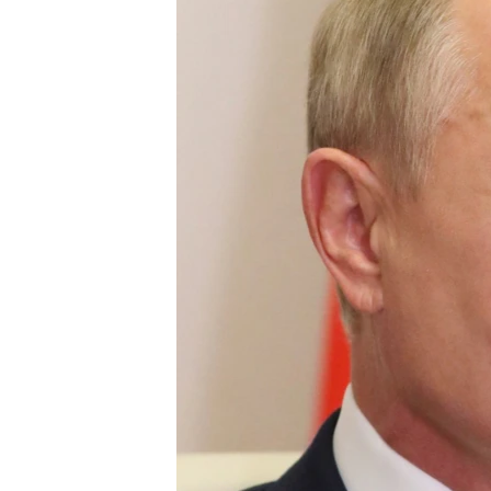
EURÓPAI UNIÓ
VILÁG
KLÍMAVÁLTOZÁS
A MÚLT TANULSÁGAI