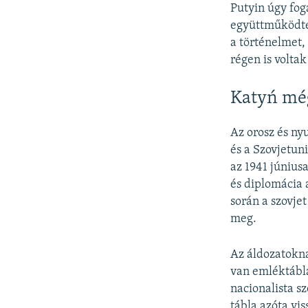
Putyin úgy fog
együttműködtek
a történelmet
régen is voltak
Katyń mé
Az orosz és ny
és a Szovjetun
az 1941 június
és diplomácia 
során a szovje
meg.
Az áldozatokn
van emléktábl
nacionalista sz
tábla azóta vi