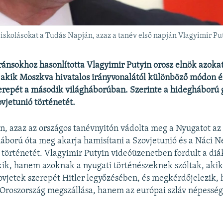
iskolásokat a Tudás Napján, azaz a tanév első napján Vlagyimir Put
ránsokhoz hasonlította Vlagyimir Putyin orosz elnök azokat
 akik Moszkva hivatalos irányvonalától különböző módon é
erepét a második világháborúban. Szerinte a hidegháború 
ovjetunió történetét.
, azaz az országos tanévnyitón vádolta meg a Nyugatot az
háború óta meg akarja hamisítani a Szovjetunió és a Náci 
 történetét. Vlagyimir Putyin videóüzenetben fordult a di
ik, hanem azoknak a nyugati történészeknek szóltak, akik
zovjetek szerepét Hitler legyőzésében, és megkérdőjelezik, 
Oroszország megszállása, hanem az európai szláv népesség