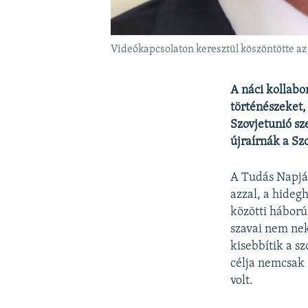
Videókapcsolaton keresztül köszöntötte az 
A náci kollabo
történészeket,
Szovjetunió sz
újraírnák a Sz
A Tudás Napján
azzal, a hideg
közötti háború
szavai nem nek
kisebbítik a s
célja nemcsak 
volt.