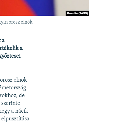
yin orosz elnök.
 a
rtékelik a
győztesei
 orosz elnök
Németország
ákokhoz, de
 szerinte
hogy a nácik
 elpusztítása