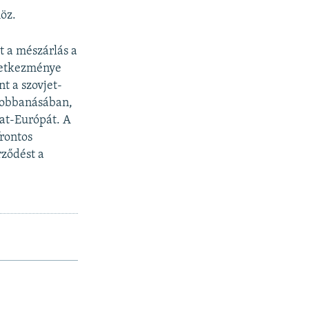
öz.
 a mészárlás a
vetkezménye
nt a szovjet-
robbanásában,
at-Európát. A
frontos
rződést a