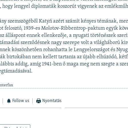
, hogy lengyel diplomaták koszorút vigyenek az emlékműh
ány szemszögéből Katyń azért számít kényes témának, mert
ot felosztó, 1939-es Molotov-Ribbentrop-paktum egyik kö
osz álláspont ennek ellenkezője, a nyugati történészek szeri
támadási szerződésnek nagy szerepe volt a világháború ki
ennek köszönhetően rohanhatta le Lengyelországot és Nyug
iák birtokában nem kellett tartania az újabb elhúzódó, két
alábbis addig, amíg 1941-ben ő maga meg nem szegte a sze
egtámadásával.
Interfax
Follow us
Nyomtatás