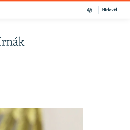
Hírlevél
írnák