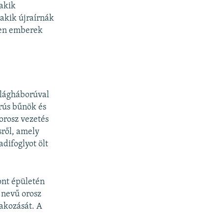
 akik
akik újraírnák
yen emberek
ilágháborúval
orús bűnök és
orosz vezetés
sről, amely
difoglyot ölt
ont épületén
 nevű orosz
takozását. A