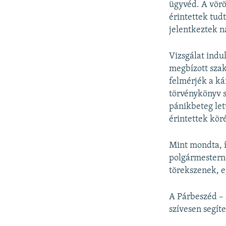
ügyvéd. A vörö
érintettek tud
jelentkeztek n
Vizsgálat indu
megbízott szak
felmérjék a ká
törvénykönyv s
pánikbeteg lett
érintettek kör
Mint mondta, í
polgármesterne
törekszenek, 
A Párbeszéd – 
szívesen segít