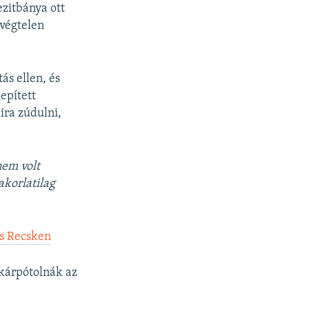
ezitbánya ott
 végtelen
ás ellen, és
epített
ira zúdulni,
nem volt
akorlatilag
ás Recsken
 kárpótolnák az