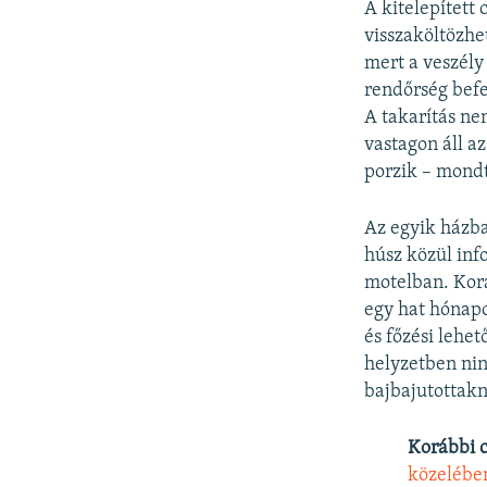
A kitelepített 
visszaköltözhe
mert a veszély
rendőrség befe
A takarítás ne
vastagon áll a
porzik – mondta
Az egyik házba
húsz közül inf
motelban. Korá
egy hat hónapo
és főzési lehet
helyzetben nin
bajbajutottak
Korábbi 
közelében