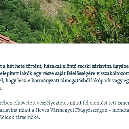
tt a két hete történt, házakat elöntő recski sárlavina ügyé
elepített lakók egy része saját felelősségére visszaköltözöt
el, hogy lesz-e kormányzati támogatásból lakópark vagy e
.
ében elkövetett veszélyeztetés miatt feljelentést tett ismer
 sárlavina miatt a Heves Vármegyei Főügyészségen – mondta
Zöldek társelnöke.