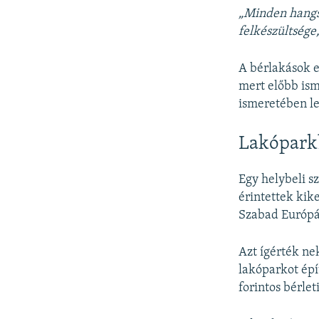
„Minden hangsz
felkészültsége,
A bérlakások e
mert előbb isme
ismeretében le
Lakóparkb
Egy helybeli s
érintettek kik
Szabad Európá
Azt ígérték ne
lakóparkot ép
forintos bérlet