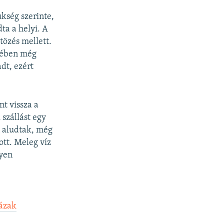
ükség szerinte,
ta a helyi. A
tözés mellett.
tjében még
dt, ezért
t vissza a
szállást egy
n aludtak, még
ott. Meleg víz
lyen
ázak