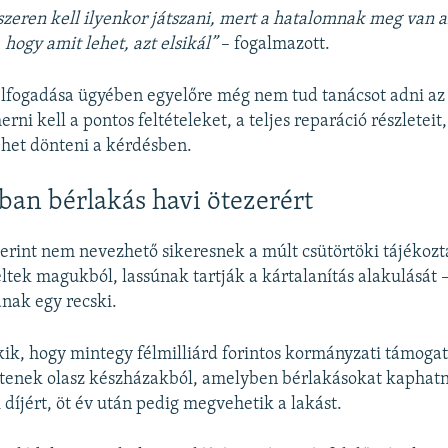
eren kell ilyenkor játszani, mert a hatalomnak meg van a
 hogy amit lehet, azt elsikál”
– fogalmazott.
lfogadása ügyében egyelőre még nem tud tanácsot adni az 
rni kell a pontos feltételeket, a teljes reparáció részleteit
het dönteni a kérdésben.
an bérlakás havi ötezerért
zerint nem nevezhető sikeresnek a múlt csütörtöki tájékozta
eltek magukból, lassúnak tartják a kártalanítás alakulását 
nak egy recski.
kik, hogy mintegy félmilliárd forintos kormányzati támoga
ítenek olasz készházakból, amelyben bérlakásokat kaphatn
i díjért, öt év után pedig megvehetik a lakást.