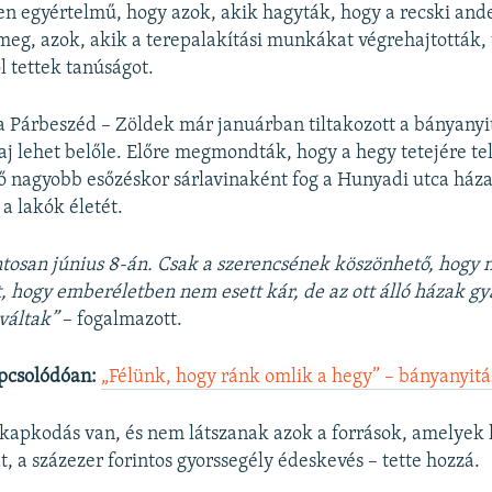
sen egyértelmű, hogy azok, akik hagyták, hogy a recski and
 meg, azok, akik a terepalakítási munkákat végrehajtották,
l tettek tanúságot.
 Párbeszéd – Zöldek már januárban tiltakozott a bányanyit
baj lehet belőle. Előre megmondták, hogy a hegy tetejére tel
ső nagyobb esőzéskor sárlavinaként fog a Hunyadi utca háza
a lakók életét.
ntosan június 8-án. Csak a szerencsének köszönhető, hogy 
t, hogy emberéletben nem esett kár, de az ott álló házak gy
váltak”
– fogalmazott.
pcsolódóan:
„Félünk, hogy ránk omlik a hegy” – bányanyit
 kapkodás van, és nem látszanak azok a források, amelyek
t, a százezer forintos gyorssegély édeskevés – tette hozzá.