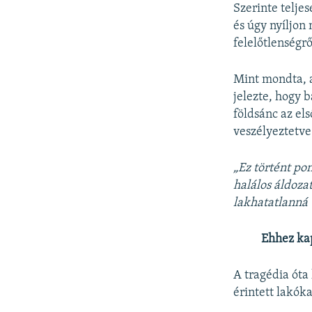
Szerinte telje
és úgy nyíljon
felelőtlenségrő
Mint mondta, a
jelezte, hogy 
földsánc az el
veszélyeztetve 
„Ez történt po
halálos áldoza
lakhatatlanná 
Ehhez ka
A tragédia óta
érintett lakóka