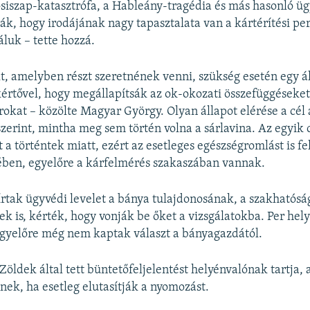
siszap-katasztrófa, a Hableány-tragédia és más hasonló üg
ták, hogy irodájának nagy tapasztalata van a kártérítési pe
áluk – tette hozzá.
lt, amelyben részt szeretnének venni, szükség esetén egy á
értővel, hogy megállapítsák az ok-okozati összefüggéseket
rokat – közölte Magyar György. Olyan állapot elérése a cél 
zerint, mintha meg sem történ volna a sárlavina. Az egyik
 a történtek miatt, ezért az esetleges egészségromlást is f
ében, egyelőre a kárfelmérés szakaszában vannak.
rtak ügyvédi levelet a bánya tulajdonosának, a szakhatósá
k is, kérték, hogy vonják be őket a vizsgálatokba. Per hel
egyelőre még nem kaptak választ a bányagazdától.
Zöldek által tett büntetőfeljelentést helyénvalónak tartja, 
enek, ha esetleg elutasítják a nyomozást.