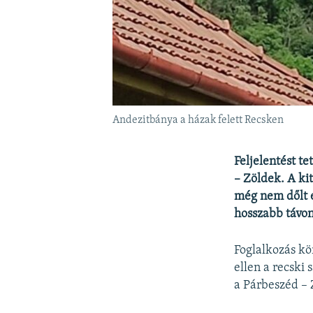
Andezitbánya a házak felett Recsken
Feljelentést te
– Zöldek. A kit
még nem dőlt 
hosszabb távon
Foglalkozás kör
ellen a recski
a Párbeszéd – 