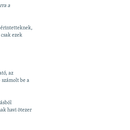
rra a
érintetteknek,
, csak ezek
tó, az
– számolt be a
tásból
ak havi ötezer