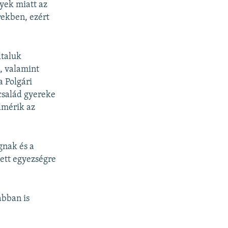
yek miatt az
rekben, ezért
ltaluk
, valamint
a Polgári
 család gyereke
elmérik az
gnak és a
yett egyezségre
abban is