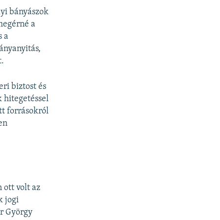
lyi bányászok
 megérné a
s a
ányanyitás,
t.
ri biztost és
k hitegetéssel
tt forrásokról
en
ott volt az
k jogi
ar György