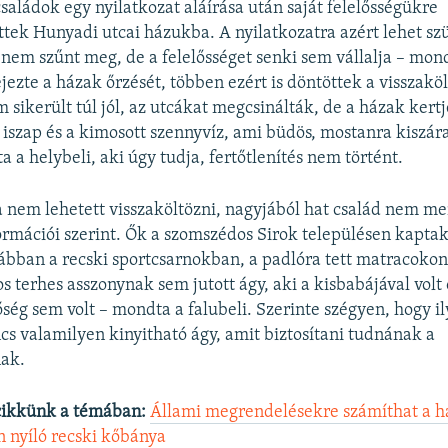
családok egy nyilatkozat aláírása után saját felelősségükre
ttek Hunyadi utcai házukba. A nyilatkozatra azért lehet sz
 nem szűnt meg, de a felelősséget senki sem vállalja – mond
jezte a házak őrzését, többen ezért is döntöttek a visszaköl
m sikerült túl jól, az utcákat megcsinálták, de a házak ker
z iszap és a kimosott szennyvíz, ami büdös, mostanra kiszára
 a helybeli, aki úgy tudja, fertőtlenítés nem történt.
 nem lehetett visszaköltözni, nagyjából hat család nem men
ormációi szerint. Ők a szomszédos Sirok településen kaptak 
bban a recski sportcsarnokban, a padlóra tett matracoko
s terhes asszonynak sem jutott ágy, aki a kisbabájával volt 
őség sem volt – mondta a falubeli. Szerinte szégyen, hogy i
cs valamilyen kinyitható ágy, amit biztosítani tudnának a
nak.
cikkünk a témában:
Állami megrendelésekre számíthat a h
 nyíló recski kőbánya