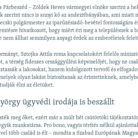
a Párbeszéd – Zöldek Heves vármegyei elnöke szerint a he
 szerint nincs is annyi kő az andezitbányában, ami miatt
recski polgármester az iparűzésiadó-bevétel fontosságára é
tésre hivatkozott, hogy miért éri meg a településnek a b
te nem állhat semmilyen anyagi érdek az emberéletek felet
ormányt, Sztojka Attila roma kapcsolatokért felelős miniszte
, a térség fideszes országgyűlési képviselőjét, hogy ne csa
iztassák a lakosokat, hanem kidolgozott tervről és elfogado
melyek olyan lakást biztosítanak az érintetteknek, amelyb
tudják élni az életüket.
örgy ügyvédi irodája is beszállt
sték meg őket, ezért már a múlt hét csütörtöki tájékoztatón 
egyik munkatársa. Pro bono, vagyis térítés nélkül ajánlotta
ivel több család is élt – mondta a Szabad Európának Magy