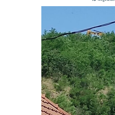
EURÓPAI UNIÓ
VILÁG
KLÍMAVÁLTOZÁS
A MÚLT TANULSÁGAI