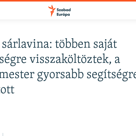
 sárlavina: többen saját
sségre visszaköltöztek, a
mester gyorsabb segítségr
ott