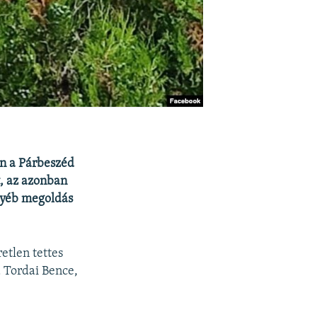
ben a Párbeszéd
t, az azonban
gyéb megoldás
etlen tettes
 Tordai Bence,