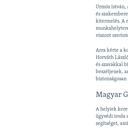
Ürmös István, 
és szakemberek
kitermelés. A 
munkahelyterem
viszont szerin
Arra kérte a k
Horváth Lászlót
és szavakkal b
beszéljenek, a
biztonságosan 
Magyar Gy
A helyiek kere
ügyvédi iroda 
segítséget, am