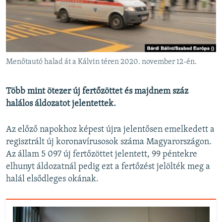
EURÓPAI UNIÓ
VILÁG
KLÍMAVÁLTOZÁS
A MÚLT TANULSÁGAI
Menőtautó halad át a Kálvin téren 2020. november 12-én.
KÖVESSEN MINKET!
Több mint ötezer új fertőzöttet és majdnem száz
halálos áldozatot jelentettek.
Az előző napokhoz képest újra jelentősen emelkedett a
Valamennyi RFE/RL weboldal
regisztrált új koronavírusosok száma Magyarországon.
Az állam 5 097 új fertőzöttet jelentett, 99 péntekre
elhunyt áldozatnál pedig ezt a fertőzést jelölték meg a
halál elsődleges okának.