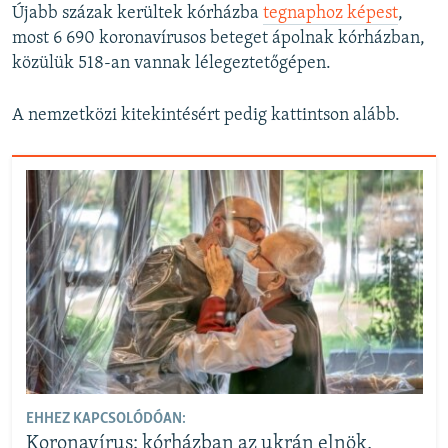
Újabb százak kerültek kórházba
tegnaphoz képest
,
most 6 690 koronavírusos beteget ápolnak kórházban,
közülük 518-an vannak lélegeztetőgépen.
A nemzetközi kitekintésért pedig kattintson alább.
EHHEZ KAPCSOLÓDÓAN:
Koronavírus: kórházban az ukrán elnök,