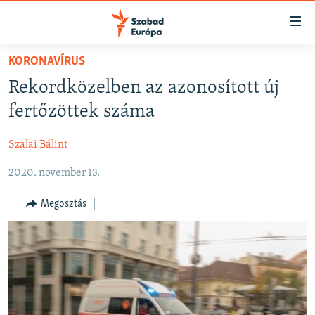
Akadálymentes
mód
Ugrás
KORONAVÍRUS
a
NAPIRENDEN
Rekordközelben az azonosított új
fő
AKTUÁLIS
oldalra
fertőzöttek száma
FELIRATKOZÁS
PODCASTOK
Ugrás
a
Szalai Bálint
VIDEÓK
tartalomjegyzékre
Spotify
2020. november 13.
ELEMZŐ
Ugrás
a
NER15
Megosztás
Feliratkozás
keresésre
SZABADON
TÁRSADALOM
DEMOKRÁCIA
A PÉNZ NYOMÁBAN