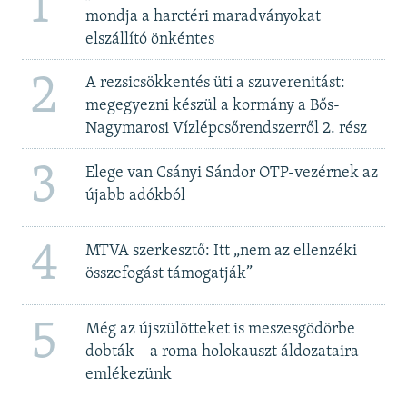
1
mondja a harctéri maradványokat
elszállító önkéntes
2
A rezsicsökkentés üti a szuverenitást:
megegyezni készül a kormány a Bős-
Nagymarosi Vízlépcsőrendszerről 2. rész
3
Elege van Csányi Sándor OTP-vezérnek az
újabb adókból
4
MTVA szerkesztő: Itt „nem az ellenzéki
összefogást támogatják”
5
Még az újszülötteket is meszesgödörbe
dobták – a roma holokauszt áldozataira
emlékezünk