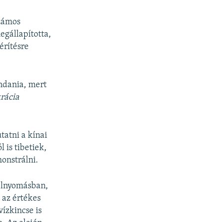
számos
egállapította,
érítésre
ondania, mert
krácia
tatni a kínai
 is tibetiek,
onstrálni.
 elnyomásban,
 az értékes
vízkincse is