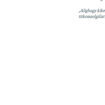
„Alighogy kiker
titkosszolgála