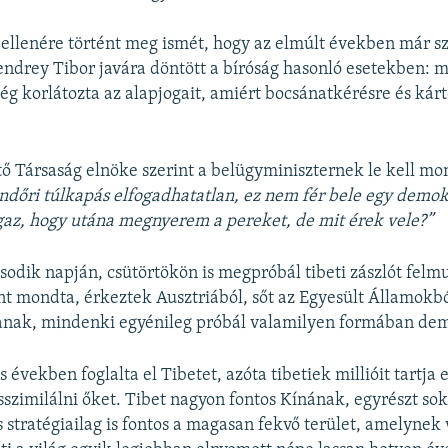
ellenére történt meg ismét, hogy az elmúlt években már 
drey Tibor javára döntött a bíróság hasonló esetekben: m
ég korlátozta az alapjogait, amiért bocsánatkérésre és kárt
.
tő Társaság elnöke szerint a belügyminiszternek le kell m
endőri túlkapás elfogadhatatlan, ez nem fér bele egy demo
gaz, hogy utána megnyerem a pereket, de mit érek vele?”
sodik napján, csütörtökön is megpróbál tibeti zászlót felmu
t mondta, érkeztek Ausztriából, sőt az Egyesült Államokból
zanak, mindenki egyénileg próbál valamilyen formában dem
 években foglalta el Tibetet, azóta tibetiek millióit tartja
szimilálni őket. Tibet nagyon fontos Kínának, egyrészt sok
 stratégiailag is fontos a magasan fekvő terület, amelynek 