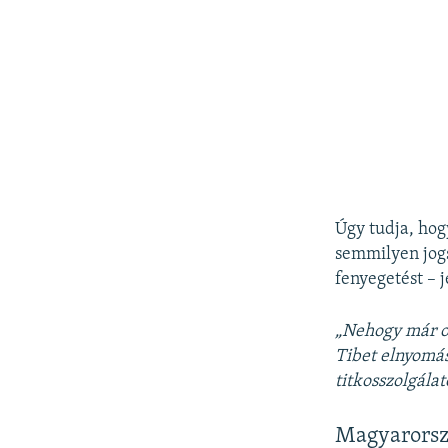
Úgy tudja, hog
semmilyen jogs
fenyegetést – 
„Nehogy már ot
Tibet elnyomás
titkosszolgálat
Magyarorszá