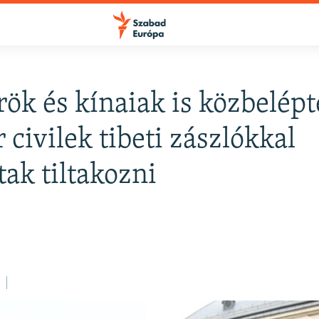
ök és kínaiak is közbelépt
FELIRATKOZÁS
 civilek tibeti zászlókkal
tak tiltakozni
Apple Podcasts
Spotify
Feliratkozás