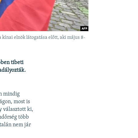
ínai elnök látogatása előtt, aki május 8-
ben tibeti
adályozták.
.
en mindig
ágon, most is
 választott ki,
ndőrség több
ltalán nem jár