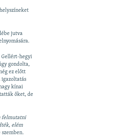
 helyszíneket
lébe jutva
 elnyomására.
 Gellért-hegyi
úgy gondolta,
még ez előtt
 igazoltatás
 nagy kínai
tatták őket, de
m felmutatni
dték, elém
le szemben
.