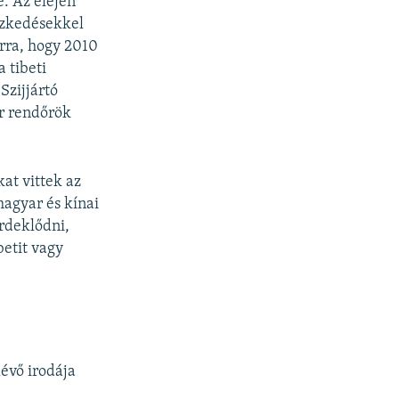
e. Az elején
tézkedésekkel
arra, hogy 2010
 tibeti
Szijjártó
ar rendőrök
at vittek az
magyar és kínai
érdeklődni,
betit vagy
évő irodája