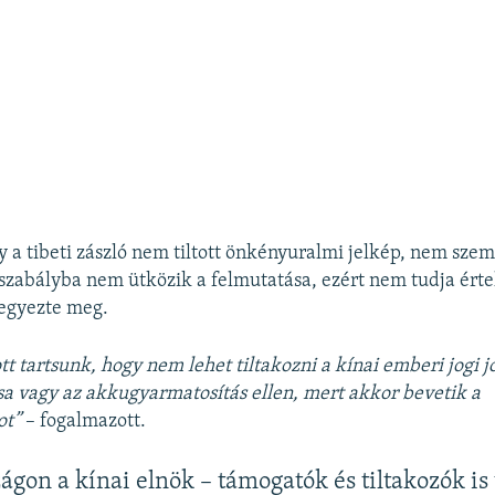
y a tibeti zászló nem tiltott önkényuralmi jelkép, nem sze
zabályba nem ütközik a felmutatása, ezért nem tudja érte
jegyezte meg.
t tartsunk, hogy nem lehet tiltakozni a kínai emberi jogi j
a vagy az akkugyarmatosítás ellen, mert akkor bevetik a
ot”
– fogalmazott.
gon a kínai elnök – támogatók és tiltakozók is