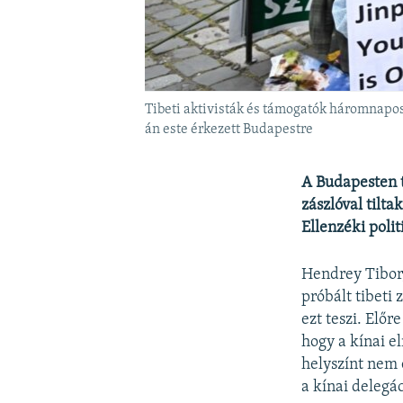
Tibeti aktivisták és támogatók háromnapos 
án este érkezett Budapestre
A Budapesten t
zászlóval tilt
Ellenzéki polit
Hendrey Tibor,
próbált tibeti 
ezt teszi. Előr
hogy a kínai e
helyszínt nem 
a kínai deleg