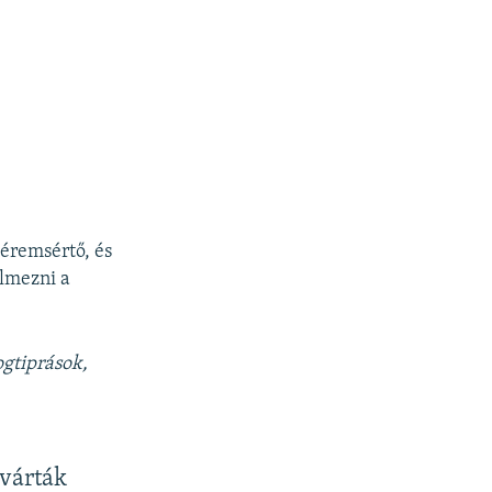
méremsértő, és
lmezni a
ogtiprások,
 várták