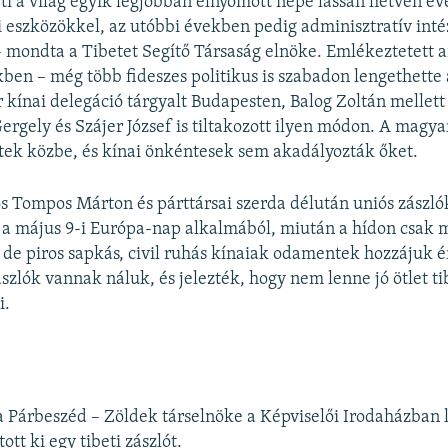
eti a világ egyik legjobban elnyomott népe lassan hetven év
kai eszközökkel, az utóbbi években pedig adminisztratív in
 – mondta a Tibetet Segítő Társaság elnöke. Emlékeztetett 
kben – még több fideszes politikus is szabadon lengethette a
r kínai delegáció tárgyalt Budapesten, Balog Zoltán mellett 
Gergely és Szájer József is tiltakozott ilyen módon. A magy
ek közbe, és kínai önkéntesek sem akadályozták őket.
ompos Márton és párttársai szerda délután uniós zászlók
 a május 9-i Európa-nap alkalmából, miután a hídon csak 
, de piros sapkás, civil ruhás kínaiak odamentek hozzájuk 
szlók vannak náluk, és jelezték, hogy nem lenne jó ötlet ti
i.
 Párbeszéd – Zöldek társelnöke a Képviselői Irodaházban l
ott ki egy tibeti zászlót.