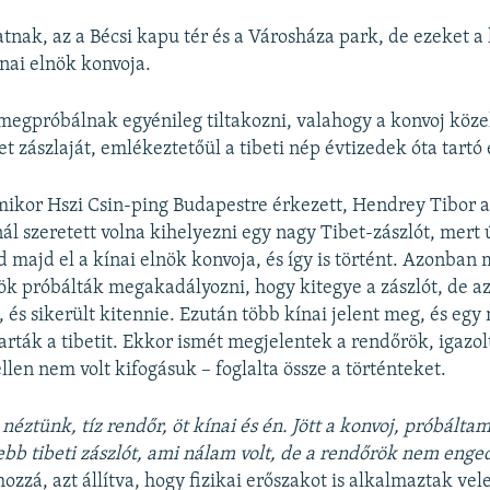
atnak, az a Bécsi kapu tér és a Városháza park, de ezeket a
ínai elnök konvoja.
egpróbálnak egyénileg tiltakozni, valahogy a konvoj köze
et zászlaját, emlékeztetőül a tibeti nép évtizedek óta tartó
mikor Hszi Csin-ping Budapestre érkezett, Hendrey Tibor a
ál szeretett volna kihelyezni egy nagy Tibet-zászlót, mert 
 majd el a kínai elnök konvoja, és így is történt. Azonban 
ök próbálták megakadályozni, hogy kitegye a zászlót, de az
 és sikerült kitennie. Ezután több kínai jelent meg, és egy
karták a tibetit. Ekkor ismét megjelentek a rendőrök, igazol
ellen nem volt kifogásuk – foglalta össze a történteket.
éztünk, tíz rendőr, öt kínai és én. Jött a konvoj, próbálta
ebb tibeti zászlót, ami nálam volt, de a rendőrök nem enge
hozzá, azt állítva, hogy fizikai erőszakot is alkalmaztak ve