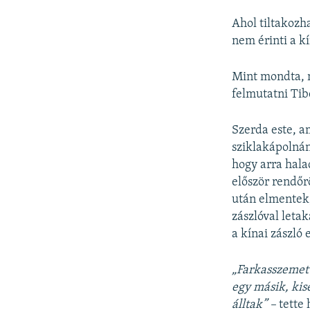
Ahol tiltakozh
nem érinti a k
Mint mondta, m
felmutatni Tib
Szerda este, a
sziklakápolnán
hogy arra halad
először rendőr
után elmentek,
zászlóval leta
a kínai zászló 
„Farkasszemet n
egy másik, kis
álltak” –
tette 