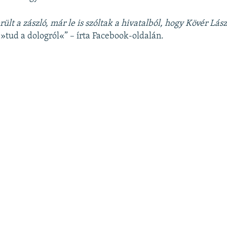
ült a zászló, már le is szóltak a hivatalból, hogy Kövér Lász
t
»tud a dologról«” – írta Facebook-oldalán.