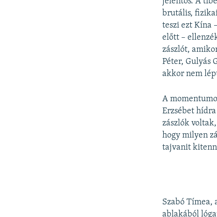
jelentős. A tib
brutális, fizi
teszi ezt Kína
előtt – ellenzé
zászlót, amiko
Péter, Gulyás 
akkor nem lépt
A momentumos T
Erzsébet hídra
zászlók voltak
hogy milyen zá
tajvanit kitenn
Szabó Tímea, a
ablakából lógat