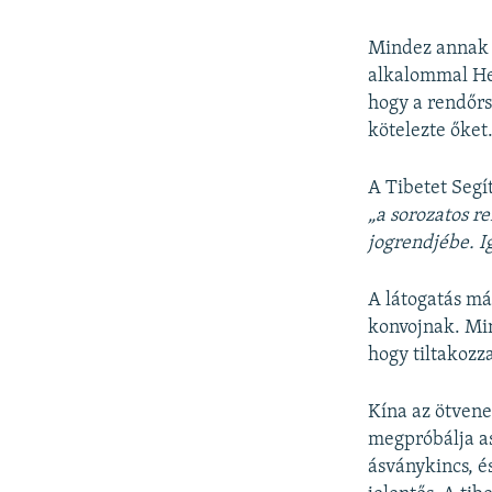
Mindez annak 
alkalommal Hen
hogy a rendőrs
kötelezte őket
A Tibetet Segí
„a sorozatos r
jogrendjébe. I
A látogatás má
konvojnak. Min
hogy tiltakoz
Kína az ötvenes
megpróbálja as
ásványkincs, és