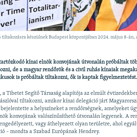
tiltakozásra készülnek Budapest központjában 2024. május 8-án, a k
artózkodó kínai elnök konvojának útvonalán próbáltak töb
akozni, de a magyar rendőrök és a civil ruhás kínaiak megak
ikusok is próbáltak tiltakozni, ők is kaptak figyelmeztetést
 a Tibetet Segítő Társaság alapítója az elmúlt évtizedekb
zászlóval tiltakozni, amikor kínai delegáció járt Magyarorsz
e bejelentette a helyszíneket a rendőrségnek, amelyeket úgy
lnök konvojának valószínűsíthető útvonalán legyenek. A re
engedélyezett, vagy áthelyezett olyan területre, ahol egyá
áció – mondta a Szabad Európának Hendrey.