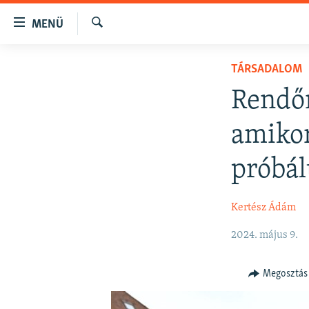
Akadálymentes
MENÜ
mód
Keresés
Ugrás
NAPIRENDEN
TÁRSADALOM
a
AKTUÁLIS
fő
Rendőr
oldalra
PODCASTOK
Ugrás
amikor
VIDEÓK
a
tartalomjegyzékre
ELEMZŐ
próbál
Ugrás
NER15
a
Kertész Ádám
keresésre
SZABADON
TÁRSADALOM
2024. május 9.
DEMOKRÁCIA
Megosztás
A PÉNZ NYOMÁBAN