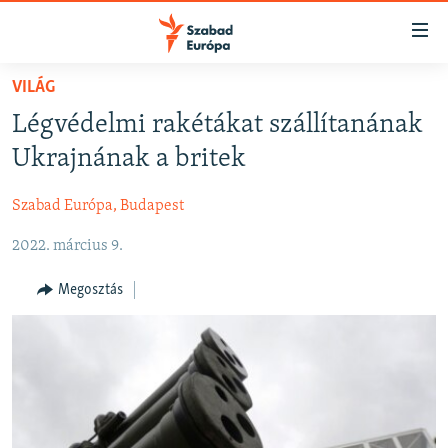
Akadálymentes
mód
Ugrás
VILÁG
a
NAPIRENDEN
Légvédelmi rakétákat szállítanának
fő
AKTUÁLIS
oldalra
Ukrajnának a britek
FELIRATKOZÁS
PODCASTOK
Ugrás
a
Szabad Európa, Budapest
VIDEÓK
tartalomjegyzékre
Spotify
2022. március 9.
ELEMZŐ
Ugrás
a
NER15
Megosztás
Feliratkozás
keresésre
SZABADON
TÁRSADALOM
DEMOKRÁCIA
A PÉNZ NYOMÁBAN