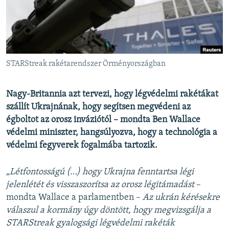
EURÓPAI UNIÓ
VILÁG
KLÍMAVÁLTOZÁS
A MÚLT TANULSÁGAI
STARStreak rakétarendszer Örményországban
KÖVESSEN MINKET!
Nagy-Britannia azt tervezi, hogy légvédelmi rakétákat
szállít Ukrajnának, hogy segítsen megvédeni az
égboltot az orosz inváziótól – mondta Ben Wallace
védelmi miniszter, hangsúlyozva, hogy a technológia a
Valamennyi RFE/RL weboldal
védelmi fegyverek fogalmába tartozik.
„Létfontosságú (…) hogy Ukrajna fenntartsa légi
jelenlétét és visszaszorítsa az orosz légitámadást
–
mondta Wallace a parlamentben –
Az ukrán kérésekre
válaszul a kormány úgy döntött, hogy megvizsgálja a
STARStreak gyalogsági légvédelmi rakéták