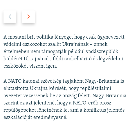
P
N
r
e
e
x
v
t
A mostani brit politika lényege, hogy csak úgynevezett
i
s
védelmi eszközöket szállít Ukrajnának – ennek
o
l
értelmében nem támogatják például vadászrepülők
u
i
küldését Ukrajnának, földi tankelhárító és légvédelmi
s
d
eszközökét viszont igen.
s
e
l
A NATO katonai szövetség tagjaként Nagy-Britannia is
i
elutasította Ukrajna kérését, hogy repüléstilalmi
d
övezetet vezessenek be az ország felett. Nagy-Britannia
e
szerint ez azt jelentené, hogy a NATO-erők orosz
repülőgépeket lőhetnének le, ami a konfliktus jelentős
eszkalációját eredményezné.