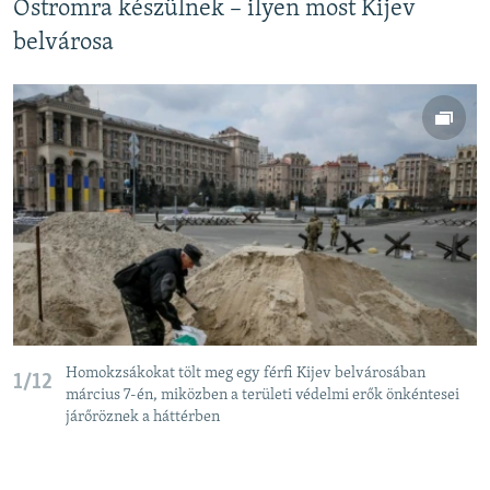
Ostromra készülnek – ilyen most Kijev
belvárosa
Homokzsákokat tölt meg egy férfi Kijev belvárosában
1/12
március 7-én, miközben a területi védelmi erők önkéntesei
járőröznek a háttérben