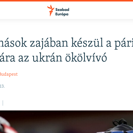
ások zajában készül a pár
FELIRATKOZÁS
ára az ukrán ökölvívó
Apple Podcasts
Budapest
13.
Spotify
Feliratkozás