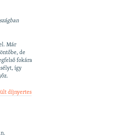
rszágban
el. Már
döntőbe, de
egfelső fokára
sélyt, így
yőz.
lt díjnyertes
an.