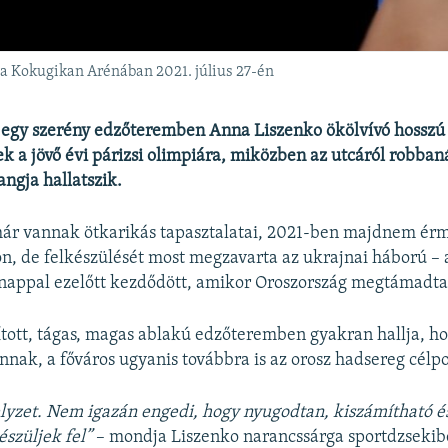
 a Kokugikan Arénában 2021. július 27-én
 egy szerény edzőteremben Anna Liszenko ökölvívó hosszú 
ek a jövő évi párizsi olimpiára, miközben az utcáról robba
angja hallatszik.
ár vannak ötkarikás tapasztalatai, 2021-ben majdnem érm
on, de felkészülését most megzavarta az ukrajnai háború –
nappal ezelőtt kezdődött, amikor Oroszország megtámadta
ított, tágas, magas ablakú edzőteremben gyakran hallja, h
ak, a főváros ugyanis továbbra is az orosz hadsereg célpo
elyzet. Nem igazán engedi, hogy nyugodtan, kiszámítható é
észüljek fel”
– mondja Liszenko narancssárga sportdzsekib