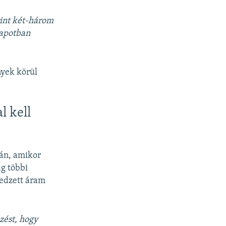
rint két-három
lapotban
nyek körül
l kell
mán, amikor
ág többi
 edzett áram
zést, hogy