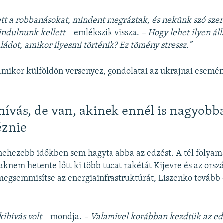
ett a robbanásokat, mindent megráztak, és nekünk szó sze
indulnunk kellett
– emlékszik vissza.
– Hogy lehet ilyen ál
aládot, amikor ilyesmi történik? Ez tömény stressz.”
amikor külföldön versenyez, gondolatai az ukrajnai esemé
hívás, de van, akinek ennél is nagyobba
znie
nehezebb időkben sem hagyta abba az edzést. A tél folya
aknem hetente lőtt ki több tucat rakétát Kijevre és az orsz
megsemmisítse az energiainfrastruktúrát, Liszenko tovább
ihívás volt
– mondja.
– Valamivel korábban kezdtük az ed