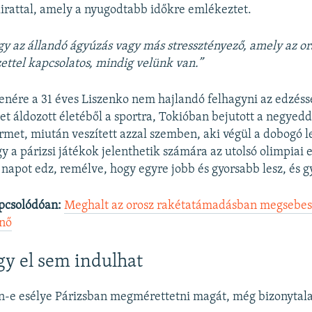
irattal, amely a nyugodtabb időkre emlékeztet.
gy az állandó ágyúzás vagy más stressztényező, amely az o
ettel kapcsolatos, mindig velünk van.”
lenére a 31 éves Liszenko nem hajlandó felhagyni az edzéss
et áldozott életéből a sportra, Tokióban bejutott a negyed
rmet, miután veszített azzal szemben, aki végül a dobogó l
gy a párizsi játékok jelenthetik számára az utolsó olimpiai e
t napot edz, remélve, hogy egyre jobb és gyorsabb lesz, és g
pcsolódóan:
Meghalt az orosz rakétatámadásban megsebesü
ónő
gy el sem indulhat
n-e esélye Párizsban megmérettetni magát, még bizonytal