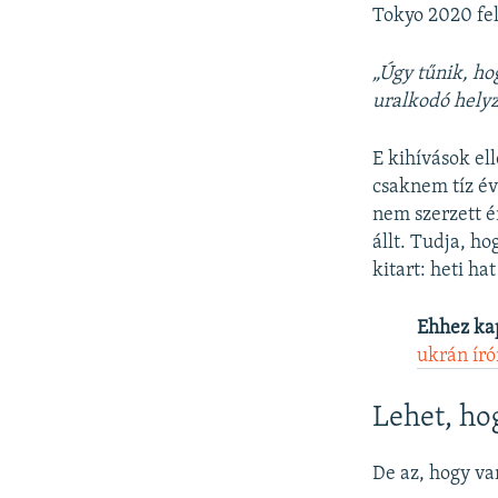
Tokyo 2020 fel
„Úgy tűnik, ho
uralkodó helyz
E kihívások el
csaknem tíz év
nem szerzett é
állt. Tudja, ho
kitart: heti ha
Ehhez ka
ukrán ír
Lehet, ho
De az, hogy va