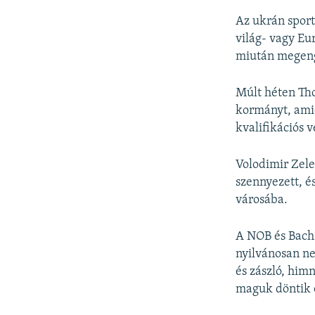
Az ukrán sport
világ- vagy Eu
miután megeng
Múlt héten Tho
kormányt, amié
kvalifikációs 
Volodimir Zele
szennyezett, é
városába.
A NOB és Bach 
nyilvánosan ne
és zászló, him
maguk döntik e