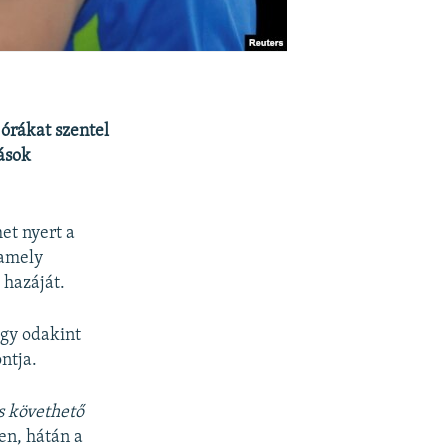
órákat szentel
nások
et nyert a
 amely
 hazáját.
ogy odakint
ntja.
s követhető
en, hátán a