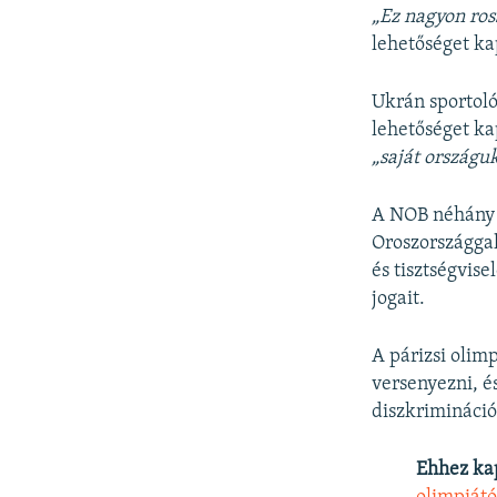
„Ez nagyon ros
lehetőséget ka
Ukrán sportol
lehetőséget ka
„saját országuk
A NOB néhány n
Oroszországgal
és tisztségvis
jogait.
A párizsi olim
versenyezni, é
diszkrimináció
Ehhez ka