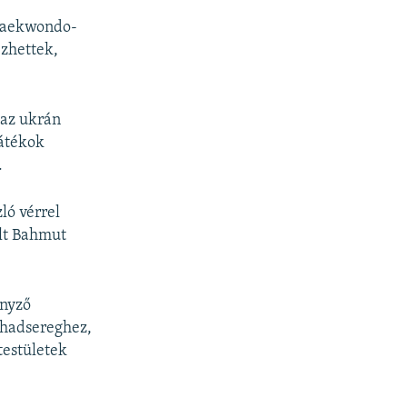
 taekwondo-
ezhettek,
 az ukrán
játékok
.
ló vérrel
olt Bahmut
enyző
 hadsereghez,
testületek