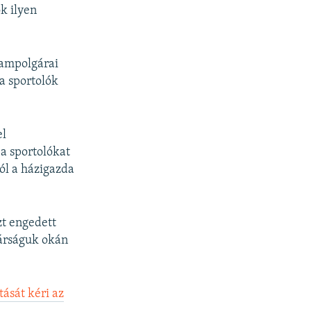
k ilyen
lampolgárai
a sportolók
el
 a sportolókat
ól a házigazda
zt engedett
gárságuk okán
tását kéri az