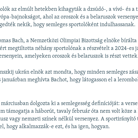
olók az elmúlt hetekben kihagyták a dzsúdó-, a vívó- és a
rópa-bajnokságot, ahol az oroszok és a belaruszok verseny
edték nekik, hogy semleges sportolóként indulhassanak.
mas Bach, a Nemzetközi Olimpiai Bizottság elnöke bírálta
rt megtiltotta néhány sportolónak a részvételt a 2024-es 
versenyein, amelyeken oroszok és belaruszok is részt vettek
nszkij ukrán elnök azt mondta, hogy minden semleges zász
s januárban meghívta Bachot, hogy látogasson el a leromb
márciusban dolgozta ki a semlegesség definícióját: a vers
m támogatja a háborút, tavaly február óta nem volt köze a
nusz vagy nemzeti színek nélkül versenyez. A sportirányító 
l, hogy alkalmazzák-e ezt, és ha igen, hogyan.