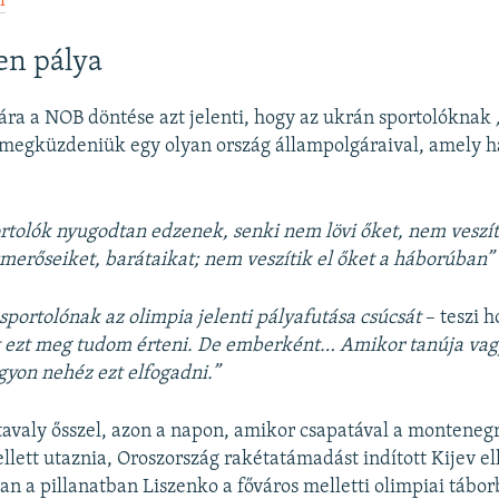
l
en pálya
ra a NOB döntése azt jelenti, hogy az ukrán sportolóknak
 megküzdeniük egy olyan ország állampolgáraival, amely há
ortolók nyugodtan edzenek, senki nem lövi őket, nem veszíti
ismerőseiket, barátaikat; nem veszítik el őket a háborúban”
sportolónak az olimpia jelenti pályafutása csúcsát
– teszi h
t ezt meg tudom érteni. De emberként… Amikor tanúja vagy
yon nehéz ezt elfogadni.”
 tavaly ősszel, azon a napon, amikor csapatával a monteneg
llett utaznia, Oroszország rakétatámadást indított Kijev el
an a pillanatban Liszenko a főváros melletti olimpiai tábor