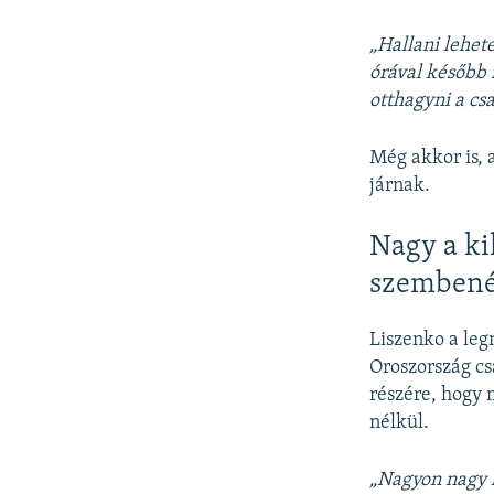
„Hallani lehet
órával később 
otthagyni a cs
Még akkor is, 
járnak.
Nagy a ki
szembené
Liszenko a leg
Oroszország cs
részére, hogy 
nélkül.
„Nagyon nagy k