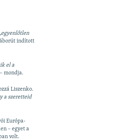
„egyenlőtlen
borút indított
k el a
– mondja.
ozzá Liszenko.
 a szeretteid
rói Európa-
len – egyet a
ban volt.