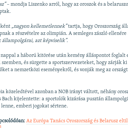
sz”
– mondja Liszenko arról, hogy az oroszok és a belaruszo
ptak.
óként
„nagyon kellemetlennek”
tartja, hogy Oroszország ál
pnak a részvételre az olimpián. A semleges zászló ellenére 
 állampolgárai, azt képviselik”.
appal a háború kitörése után kemény álláspontot foglalt 
 szemben, és sürgette a sportszervezeteket, hogy zárják ki
előket a nemzetközi eseményekről, és vonják meg az országt
pia közeledtével azonban a NOB irányt váltott, néhány oros
s Bach kijelentette: a sportolók kizárása pusztán állampol
 lenne, emberi jogokat sértene.
pcsolódóan:
Az Európa Tanács Oroszország és Belarusz eltil