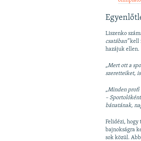
olimpiátó
Egyenlőtl
Liszenko számá
csatában”
kell
hazájuk ellen.
„Mert ott a sp
szeretteiket, 
„Minden profi 
– Sportolókén
bánatának, nag
Felidézi, hogy
bajnokságra ke
sok közül. Abb