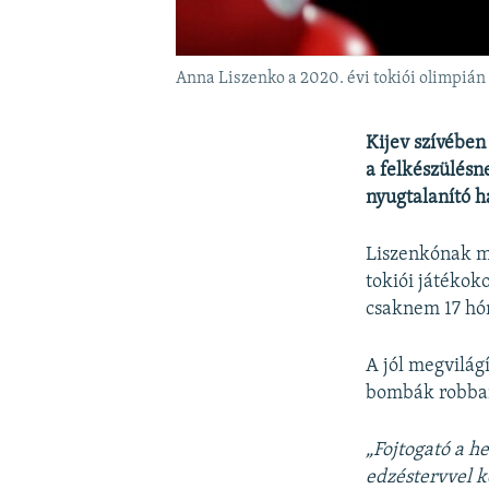
Anna Liszenko a 2020. évi tokiói olimpián
Kijev szívében
a felkészülésn
nyugtalanító h
Liszenkónak m
tokiói játékok
csaknem 17 hó
A jól megvilág
bombák robbann
„Fojtogató a h
edzéstervvel k