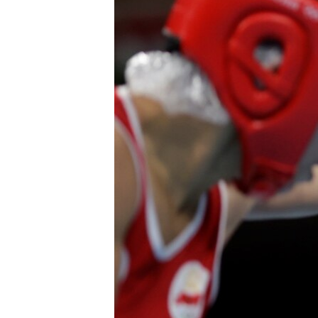
EURÓPAI UNIÓ
VILÁG
KLÍMAVÁLTOZÁS
A MÚLT TANULSÁGAI