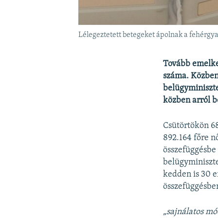
Lélegeztetett betegeket ápolnak a fehérgya
Tovább emelked
száma. Közben 
belügyminiszte
közben arról be
Csütörtökön 68
892.164 főre n
összefüggésbe 
belügyminiszte
kedden is 30 e
összefüggésben
„sajnálatos mó