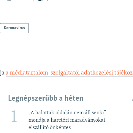
Koronavírus
lja
a médiatartalom-szolgáltatói adatkezelési tájéko
Legnépszerűbb a héten
1
„A halottak oldalán nem áll senki” –
mondja a harctéri maradványokat
elszállító önkéntes