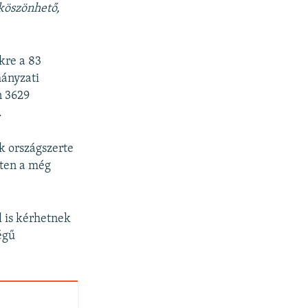
 köszönhető,
kre a 83
mányzati
n 3629
.
k országszerte
éten a még
l is kérhetnek
égű