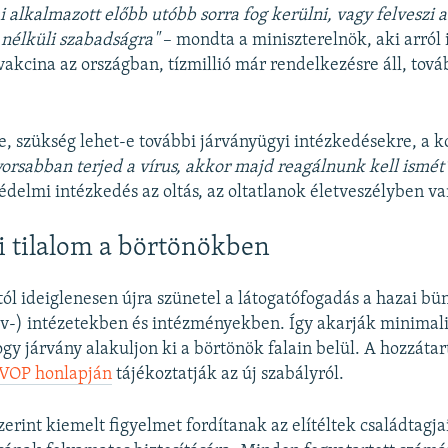
 alkalmazott előbb utóbb sorra fog kerülni, vagy felveszi a
 nélküli szabadságra"
– mondta a miniszterelnök, aki arról i
vakcina az országban, tízmillió már rendelkezésre áll, továb
e, szükség lehet-e további járványügyi intézkedésekre, a 
yorsabban terjed a vírus, akkor majd reagálnunk kell ismét
édelmi intézkedés az oltás, az oltatlanok életveszélyben v
i tilalom a börtönökben
l ideiglenesen újra szünetel a látogatófogadás a hazai bü
bv-) intézetekben és intézményekben. Így akarják minimal
ogy járvány alakuljon ki a börtönök falain belül. A hozzáta
BVOP honlapján
tájékoztatják az új szabályról.
erint kiemelt figyelmet fordítanak az elítéltek családtagja