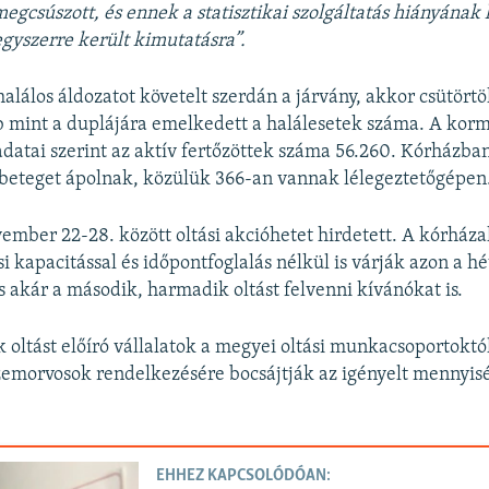
gcsúszott, és ennek a statisztikai szolgáltatás hiányának
egyszerre került kimutatásra”.
halálos áldozatot követelt szerdán a járvány, akkor csütörtö
b mint a duplájára emelkedett a halálesetek száma. A kor
adatai szerint az aktív fertőzöttek száma 56.260. Kórházba
beteget ápolnak, közülük 366-an vannak lélegeztetőgépen
mber 22-28. között oltási akcióhetet hirdetett. A kórháza
i kapacitással és időpontfoglalás nélkül is várják azon a h
és akár a második, harmadik oltást felvenni kívánókat is.
 oltást előíró vállalatok a megyei oltási munkacsoportoktó
zemorvosok rendelkezésére bocsájtják az igényelt mennyis
EHHEZ KAPCSOLÓDÓAN: