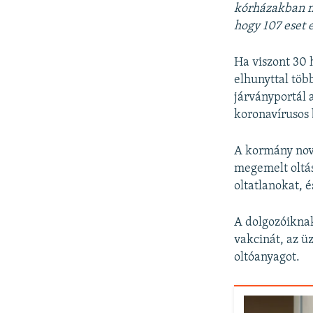
kórházakban me
hogy 107 eset 
Ha viszont 30 
elhunyttal töb
járványportál 
koronavírusos 
A kormány nove
megemelt oltás
oltatlanokat, 
A dolgozóiknak
vakcinát, az ü
oltóanyagot.