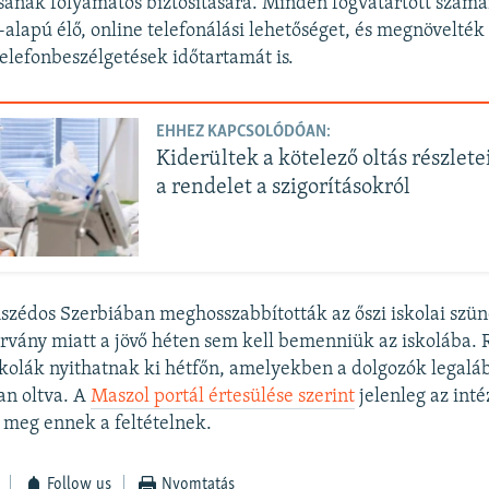
sának folyamatos biztosítására. Minden fogvatartott számá
-alapú élő, online telefonálási lehetőséget, és megnövelték
lefonbeszélgetések időtartamát is.
EHHEZ KAPCSOLÓDÓAN:
Kiderültek a kötelező oltás részlete
a rendelet a szigorításokról
zédos Szerbiában meghosszabbították az őszi iskolai szüne
rvány miatt a jövő héten sem kell bemenniük az iskolába
skolák nyithatnak ki hétfőn, amelyekben a dolgozók legalá
an oltva. A
Maszol portál értesülése szerint
jelenleg az int
l meg ennek a feltételnek.
Follow us
Nyomtatás