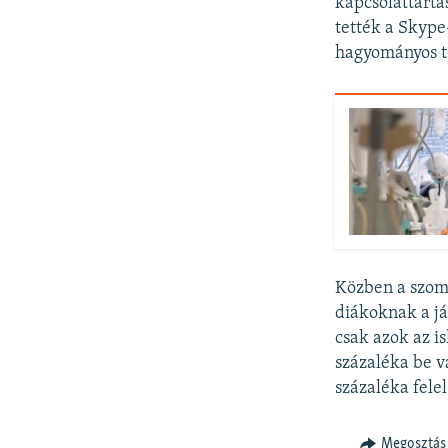
kapcsolattartá
tették a Skype
hagyományos te
Közben a szoms
diákoknak a já
csak azok az i
százaléka be v
százaléka fele
Megosztás