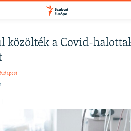
l közölték a Covid-halotta
FELIRATKOZÁS
t
Apple Podcasts
Budapest
5.
Spotify
Feliratkozás