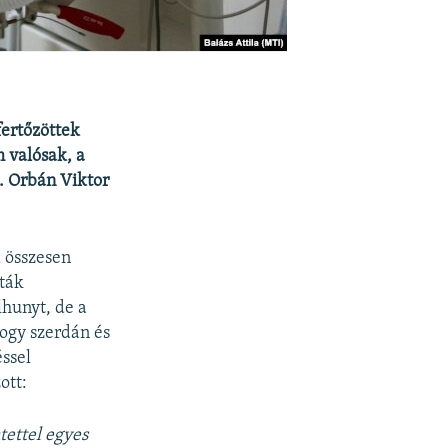
fertőzöttek
 valósak, a
n. Orbán Viktor
a összesen
zták
lhunyt, de a
hogy szerdán és
ssel
ott:
tettel egyes