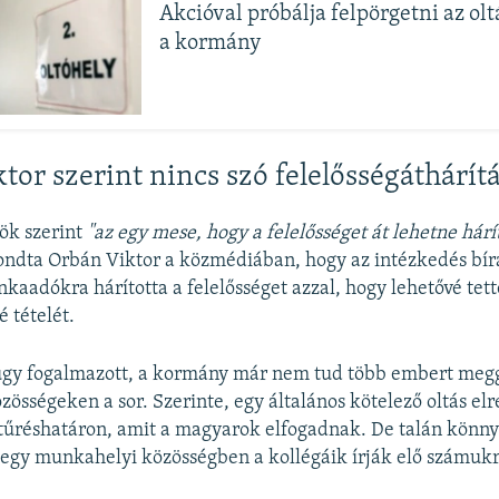
Akcióval próbálja felpörgetni az ol
a kormány
tor szerint nincs szó felelősségáthárítá
ök szerint
"az egy mese, hogy a felelősséget át lehetne hárí
ondta Orbán Viktor a közmédiában, hogy az intézkedés bírá
aadókra hárította a felelősséget azzal, hogy lehetővé tet
é tételét.
úgy fogalmazott, a kormány már nem tud több embert megg
össégeken a sor. Szerinte, egy általános kötelező oltás el
 tűréshatáron, amit a magyarok elfogadnak. De talán kön
 egy munkahelyi közösségben a kollégáik írják elő számukra