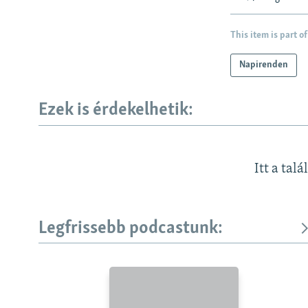
This item is part of
Napirenden
Ezek is érdekelhetik:
Itt a talá
Legfrissebb podcastunk:
KÖVESSEN MINKET!
Valamennyi RFE/RL weboldal