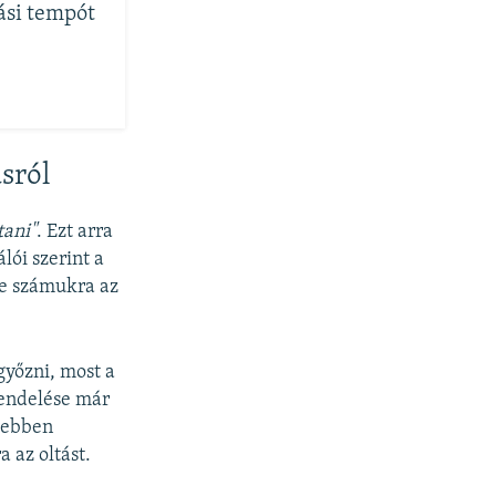
tási tempót
sról
tani"
. Ezt arra
lói szerint a
te számukra az
yőzni, most a
rendelése már
nyebben
 az oltást.