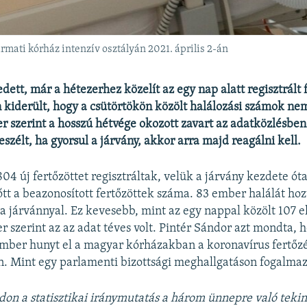
rmati kórház intenzív osztályán 2021. április 2-án
ett, már a hétezerhez közelít az egy nap alatt regisztrált 
kiderült, hogy a csütörtökön közölt halálozási számok nem
r szerint a hosszú hétvége okozott zavart az adatközlésbe
szélt, ha gyorsul a járvány, akkor arra majd reagálni kell.
04 új fertőzöttet regisztráltak, velük a járvány kezdete ót
őtt a beazonosított fertőzöttek száma. 83 ember halálát ho
a járvánnyal. Ez kevesebb, mint az egy nappal közölt 107 e
r szerint az az adat téves volt. Pintér Sándor azt mondta, 
mber hunyt el a magyar kórházakban a koronavírus fertőzé
. Mint egy parlamenti bizottsági meghallgatáson fogalmaz
don a statisztikai iránymutatás a három ünnepre való tekin