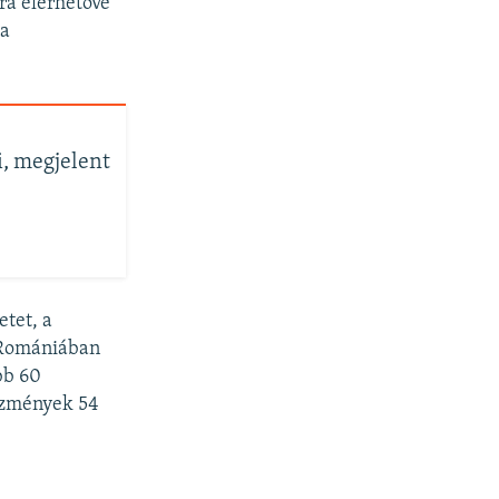
ra elérhetővé
 a
i, megjelent
tet, a
. Romániában
bb 60
ézmények 54