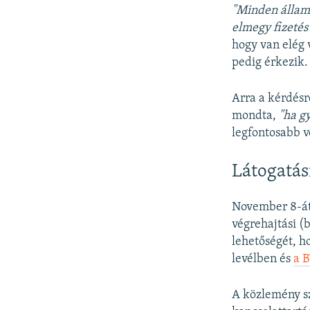
"Minden állami
elmegy fizetés
hogy van elég 
pedig érkezik.
Arra a kérdésr
mondta,
"ha g
legfontosabb v
Látogatás
November 8-átó
végrehajtási (
lehetőségét, h
levélben és
a 
A közlemény sz