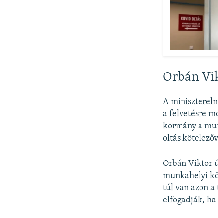
Orbán Vik
A minisztereln
a felvetésre m
kormány a munk
oltás kötelezőv
Orbán Viktor 
munkahelyi köz
túl van azon a
elfogadják, ha