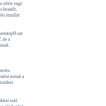
z oltást vagy
s beszélt,
bi ötmillió
kormányfő azt
"
, de a
annak.
ntetés-
izálni annak a
rtozókat
ikkal való