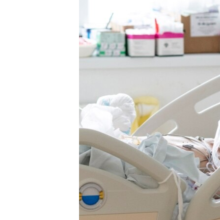
EURÓPAI UNIÓ
VILÁG
KLÍMAVÁLTOZÁS
A MÚLT TANULSÁGAI