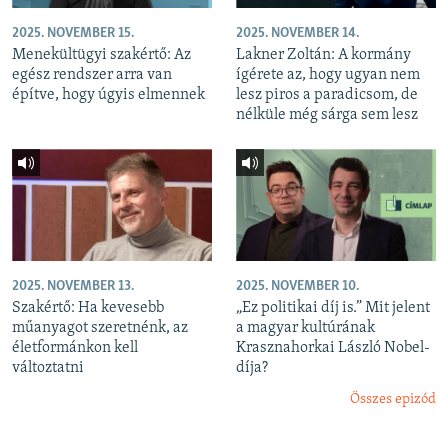
2025. NOVEMBER 15.
2025. NOVEMBER 14.
Menekültügyi szakértő: Az
Lakner Zoltán: A kormány
egész rendszer arra van
ígérete az, hogy ugyan nem
építve, hogy úgyis elmennek
lesz piros a paradicsom, de
nélküle még sárga sem lesz
2025. NOVEMBER 13.
2025. NOVEMBER 10.
Szakértő: Ha kevesebb
„Ez politikai díj is.” Mit jelent
műanyagot szeretnénk, az
a magyar kultúrának
életformánkon kell
Krasznahorkai László Nobel-
változtatni
díja?
Összes epizód