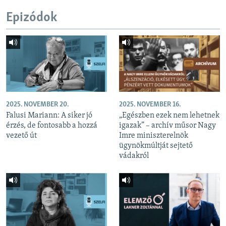
Epizódok
2025. NOVEMBER 20.
2025. NOVEMBER 16.
Falusi Mariann: A siker jó
„Egészben ezek nem lehetnek
érzés, de fontosabb a hozzá
igazak” – archív műsor Nagy
vezető út
Imre miniszterelnök
ügynökmúltját sejtető
vádakról