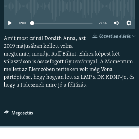
EURÓPAI UNIÓ
Jelenleg nincs elérhető tartalom
VILÁG
0:00
27:56
KLÍMAVÁLTOZÁS
Közvetlen elérés
Amit most csinál Donáth Anna, azt
A MÚLT TANULSÁGAI
2019 májusában kellett volna
megtennie, mondja Ruff Bálint. Ehhez képest két
KÖVESSEN MINKET!
választáson is összefogott Gyurcsánnyal. A Momentum
mellett az Elemzőben terítéken volt még Vona
pártépítése, hogy hogyan lett az LMP a DK KDNP-je, és
Valamennyi RFE/RL weboldal
hogy a Fidesznek mire jó a fóliázás.
Megosztás