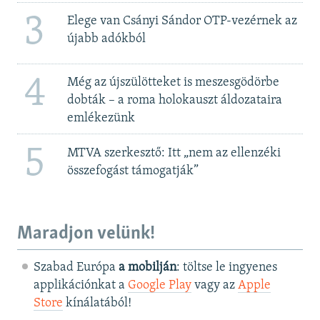
3
Elege van Csányi Sándor OTP-vezérnek az
újabb adókból
4
Még az újszülötteket is meszesgödörbe
dobták – a roma holokauszt áldozataira
emlékezünk
5
MTVA szerkesztő: Itt „nem az ellenzéki
összefogást támogatják”
Maradjon velünk!
Szabad Európa
a mobilján
: töltse le ingyenes
applikációnkat a
Google Play
vagy az
Apple
Store
kínálatából!