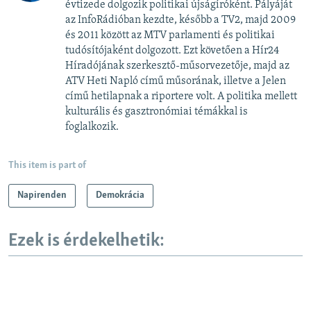
évtizede dolgozik politikai újságíróként. Pályáját
az InfoRádióban kezdte, később a TV2, majd 2009
és 2011 között az MTV parlamenti és politikai
tudósítójaként dolgozott. Ezt követően a Hír24
Híradójának szerkesztő-műsorvezetője, majd az
ATV Heti Napló című műsorának, illetve a Jelen
című hetilapnak a riportere volt. A politika mellett
kulturális és gasztronómiai témákkal is
foglalkozik.
This item is part of
Napirenden
Demokrácia
Ezek is érdekelhetik: