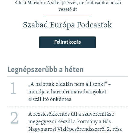
Falusi Mariann: A siker jó érzés, de fontosabb a hozzá
vezető út
Szabad Európa Podcastok
Feliratkozás
Legnépszerűbb a héten
1
„A halottak oldalán nem áll senki” –
mondja a harctéri maradványokat
elszállító önkéntes
2
A rezsicsökkentés üti a szuverenitást:
megegyezni készül a kormány a Bős-
Nagymarosi Vízlépcsőrendszerről 2. rész