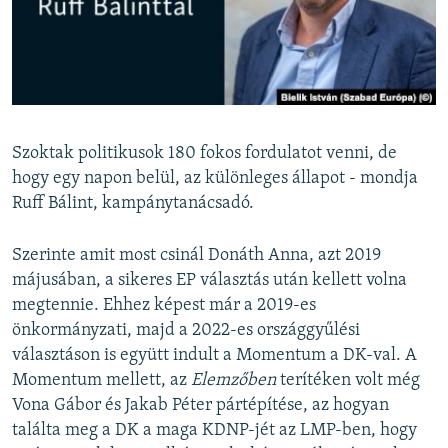
EURÓPAI UNIÓ
VILÁG
KLÍMAVÁLTOZÁS
A MÚLT TANULSÁGAI
Szoktak politikusok 180 fokos fordulatot venni, de
hogy egy napon belül, az különleges állapot - mondja
KÖVESSEN MINKET!
Ruff Bálint, kampánytanácsadó.
Szerinte amit most csinál Donáth Anna, azt 2019
Valamennyi RFE/RL weboldal
májusában, a sikeres EP választás után kellett volna
megtennie. Ehhez képest már a 2019-es
önkormányzati, majd a 2022-es országgyűlési
választáson is együtt indult a Momentum a DK-val. A
Momentum mellett, az
Elemzőben
terítéken volt még
Vona Gábor és Jakab Péter pártépítése, az hogyan
találta meg a DK a maga KDNP-jét az LMP-ben, hogy