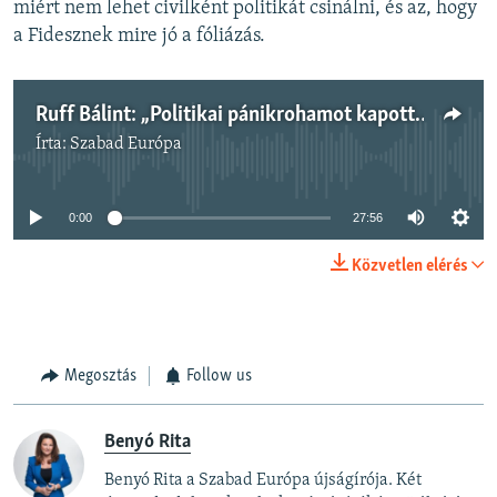
miért nem lehet civilként politikát csinálni, és az, hogy
a Fidesznek mire jó a fóliázás.
Ruff Bálint: „Politikai pánikrohamot kapott Donáth Anna”
Írta:
Szabad Európa
Jelenleg nincs elérhető tartalom
0:00
27:56
Közvetlen elérés
Megosztás
Follow us
Benyó Rita
Benyó Rita a Szabad Európa újságírója. Két