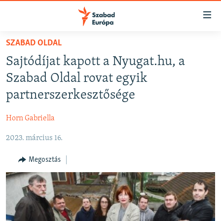
Akadálymentes
mód
Ugrás
SZABAD OLDAL
a
NAPIRENDEN
Sajtódíjat kapott a Nyugat.hu, a
fő
AKTUÁLIS
oldalra
Szabad Oldal rovat egyik
FELIRATKOZÁS
PODCASTOK
Ugrás
partnerszerkesztősége
a
VIDEÓK
tartalomjegyzékre
Horn Gabriella
Spotify
ELEMZŐ
Ugrás
a
2023. március 16.
NER15
Feliratkozás
keresésre
SZABADON
Megosztás
TÁRSADALOM
DEMOKRÁCIA
A PÉNZ NYOMÁBAN