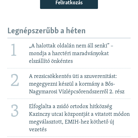
Feliratkozás
Legnépszerűbb a héten
1
„A halottak oldalán nem áll senki” –
mondja a harctéri maradványokat
elszállító önkéntes
2
A rezsicsökkentés üti a szuverenitást:
megegyezni készül a kormány a Bős-
Nagymarosi Vízlépcsőrendszerről 2. rész
3
Elfoglalta a zsidó ortodox hitközség
Kazinczy utcai központját a vitatott módon
megválasztott, EMIH-hez köthető új
vezetés