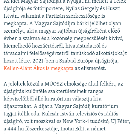
Az idei Magyar Sajtódíjat a Nyugat.hu mellett a Telex
újságírója és fotóriportere, Nyilas Gergely és Huszti
István, valamint a Partizán szerkesztősége is
megkapta. A Magyar Sajtódíjra bárki jelölhet olyan
személyt, aki a magyar sajtóban újságíróként előző
évben a szakma és a közönség megbecsülését kivívó,
kiemelkedő hozzáértésről, hivatástudatról és
társadalmi felelősségérzetről tanúskodó alkotás(oka)t
hozott létre. 2021-ben a Szabad Európa újságírója,
Keller-Alánt Ákos is megkapta
az elismerést.
A jelöltek közül a MÚOSZ elnöksége által felkért, az
újságírás különféle szakterületeinek rangos
képviselőiből álló kuratórium választja ki a
díjazottakat. A díjat a Magyar Sajtódíj kuratórium
tagjai ítélik oda: Kulcsár István televíziós és rádiós
újságíró, volt moszkvai és New York-i tudósító, Uj Péter,
a 444.hu főszerkesztője, Inotai Edit, a német