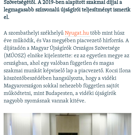
Szövetségétől. A 2019-ben alapított szakmai díjjal a
legmagasabb színvonalú újságírói teljesítményt ismerik
el.
A szombathelyi székhelyű
Nyugat.hu
több mint húsz
éve működik, és Vas megyében piacvezető hírforrás. A
díjátadón a Magyar Újságírók Országos Szövetsége
(MÚOSZ) elnöke kijelentette: ez az egyetlen megye az
országban, ahol egy valóban független és magas
szakmai munkát képviselő lap a piacvezető. Kocsi Ilona
köszöntőbeszédében hangsúlyozta, hogy a vidéki
Magyarországon sokkal nehezebb független sajtót
működtetni, mint Budapesten, a vidéki újságírók
nagyobb nyomásnak vannak kitéve.