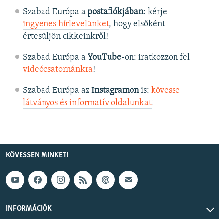
Szabad Európa a
postafiókjában
: kérje
ingyenes hírlevelünket
, hogy elsőként
értesüljön cikkeinkről!
Szabad Európa a
YouTube
-on: iratkozzon fel
videócsatornánkra
!
Szabad Európa az
Instagramon
is:
kövesse
látványos és informatív oldalunkat
! ​
KÖVESSEN MINKET!
INFORMÁCIÓK