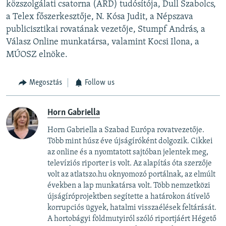
közszolgálati csatorna (ARD) tudósítója, Dull Szabolcs,
a Telex főszerkesztője, N. Kósa Judit, a Népszava
publicisztikai rovatának vezetője, Stumpf András, a
Válasz Online munkatársa, valamint Kocsi Ilona, a
MÚOSZ elnöke.
Megosztás
Follow us
Horn Gabriella
Horn Gabriella a Szabad Európa rovatvezetője.
Több mint húsz éve újságíróként dolgozik. Cikkei
az online és a nyomtatott sajtóban jelentek meg,
televíziós riporter is volt. Az alapítás óta szerzője
volt az atlatszo.hu oknyomozó portálnak, az elmúlt
években a lap munkatársa volt. Több nemzetközi
újságíróprojektben segítette a határokon átívelő
korrupciós ügyek, hatalmi visszaélések feltárását. ​
A hortobágyi földmutyiról szóló riportjáért Hégető