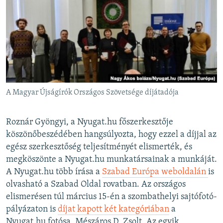
A Magyar Újságírók Országos Szövetsége díjátadója
Roznár Gyöngyi, a Nyugat.hu főszerkesztője
köszönőbeszédében hangsúlyozta, hogy ezzel a díjjal az
egész szerkesztőség teljesítményét elismerték, és
megköszönte a Nyugat.hu munkatársainak a munkáját.
A Nyugat.hu több írása a
Szabad Európa weboldalán
is
olvasható a Szabad Oldal rovatban. Az országos
elismerésen túl március 15-én a szombathelyi sajtófotó-
pályázaton is
díjat kapott két kategóriában
a
Nyugat.hu fotósa, Mészáros D. Zsolt. Az egyik