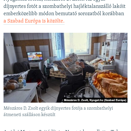
díjnyertes fotót a szombathelyi hajléktalanszálló lakóit
emberközelibb módon bemutató sorozatból korábban
a Szabad Európa is közölte.
Mészáros D. Zsolt egyik díjnyertes fotója a szombathelyi
átmeneti szálláson készült