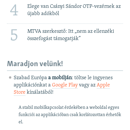
4
Elege van Csányi Sándor OTP-vezérnek az
újabb adókból
5
MTVA szerkesztő: Itt „nem az ellenzéki
összefogást támogatják”
Maradjon velünk!
Szabad Európa
a mobilján
: töltse le ingyenes
applikációnkat a
Google Play
vagy az
Apple
Store
kínálatából!
A stabil mobilkapcsolat érdekében a weboldal egyes
funkciói az applikációban csak korlátozottan érhetők
el.