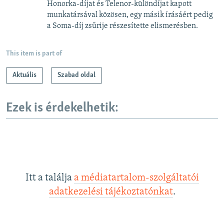
Honorka-díjat és Telenor-különdíjat kapott
munkatársával közösen, egy másik írásáért pedig
a Soma-díj zsűrije részesítette elismerésben.
This item is part of
Aktuális
Szabad oldal
Ezek is érdekelhetik:
Itt a találja
a médiatartalom-szolgáltatói
adatkezelési tájékoztatónkat
.