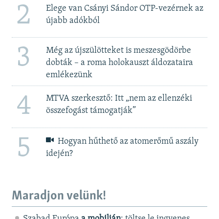
2
Elege van Csányi Sándor OTP-vezérnek az
újabb adókból
3
Még az újszülötteket is meszesgödörbe
dobták – a roma holokauszt áldozataira
emlékezünk
4
MTVA szerkesztő: Itt „nem az ellenzéki
összefogást támogatják”
5
Hogyan hűthető az atomerőmű aszály
idején?
Maradjon velünk!
Szabad Európa
a mobilján
: töltse le ingyenes