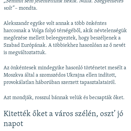
„Semmit sem jelentettünk nekik. Nulla. Szégyenletes
volt”
– mondta.
Alekszandr egyike volt annak a több önkéntes
harcosnak a Volga folyó térségéből, akik névtelenségük
megőrzése mellett beleegyeztek, hogy beszéljenek a
Szabad Európának. A többiekhez hasonlóan az ő nevét
is megváltoztattuk.
Az önkéntesek mindegyike hasonló történetet mesélt a
Moszkva által a szomszédos Ukrajna ellen indított,
provokálatlan háborúban szerzett tapasztalatairól.
Azt mondják, rosszul bánnak velük és becsapták őket.
Kitették őket a város szélén, oszt’ jó
napot