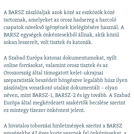
A BARSZ zászlóaljak azok közé az eszközök közé
tartoznak, amelyeket az orosz hadsereg a harcoló
csapatok növekvő igényének kielégítésére használ. A
BARSZ egységek önkéntesekből állnak, akik közül
sokan leszerelt, volt tisztek és katonák.
A Szabad Európa katonai dokumentumokat, nyílt
online forrásokat, valamint orosz tisztek és az
Oroszország által támogatott kelet-ukrajnai
szeparatisták beszédeit böngészve legalább húsz ilyen
zászlóaljra vonatkozó utalást dokumentált – olyan
néven, mint BARSZ-1, BARSZ-2 és így tovább. A Szabad
Európa által megkérdezett szakértők becslése szerint
ez mintegy tízezer önkéntest jelent.
A hivatalos toborzási hirdetmények szerint a BARSZ
egységekbe 42 éves korig vesznek fel önkénteseket, a