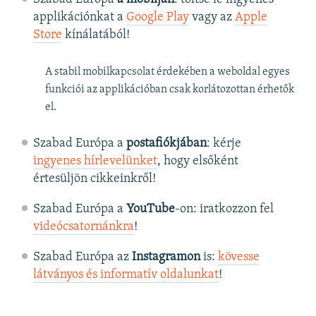
applikációnkat a
Google Play
vagy az
Apple
Store
kínálatából!
A stabil mobilkapcsolat érdekében a weboldal egyes
funkciói az applikációban csak korlátozottan érhetők
el.
Szabad Európa a
postafiókjában
: kérje
ingyenes hírlevelünket
, hogy elsőként
értesüljön cikkeinkről!
Szabad Európa a
YouTube
-on: iratkozzon fel
videócsatornánkra
!
Szabad Európa az
Instagramon
is:
kövesse
látványos és informatív oldalunkat
! ​