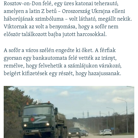
Rosztov-on-Don felé, egy üres katonai teherautó,
amelyen a latin Z betű – Oroszország Ukrajna elleni
háborújának szimbóluma – volt látható, megállt nekik.
Viktornak az volt a benyomása, hogy a sofőr nem
először találkozott bajba jutott harcosokkal.
A sofőr a város szélén engedte ki őket. A férfiak
gyorsan egy bankautomata felé vették az irányt,
remélve, hogy felvehetik a számlájukon várakozó,
beígért kifizetések egy részét, hogy hazajussanak.