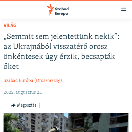
Akadálymentes
mód
Ugrás
VILÁG
a
NAPIRENDEN
„Semmit sem jelentettünk nekik”:
fő
AKTUÁLIS
oldalra
az Ukrajnából visszatérő orosz
FELIRATKOZÁS
PODCASTOK
Ugrás
önkéntesek úgy érzik, becsapták
a
VIDEÓK
őket
tartalomjegyzékre
Spotify
ELEMZŐ
Ugrás
Szabad Európa (Oroszország)
a
NER15
Feliratkozás
keresésre
2022. augusztus 21.
SZABADON
TÁRSADALOM
Megosztás
DEMOKRÁCIA
A PÉNZ NYOMÁBAN