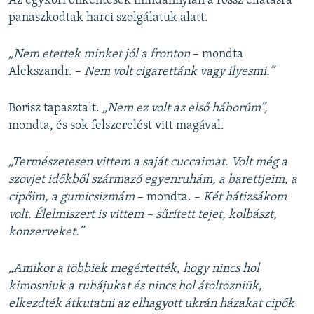
Az egykori önkéntesek mindannyian a rossz ellátásra
panaszkodtak harci szolgálatuk alatt.
„Nem etettek minket jól a fronton
– mondta
Alekszandr. –
Nem volt cigarettánk vagy ilyesmi.”
Borisz tapasztalt.
„Nem ez volt az első háborúm”,
mondta, és sok felszerelést vitt magával.
„Természetesen vittem a saját cuccaimat. Volt még a
szovjet időkből származó egyenruhám, a barettjeim, a
cipőim, a gumicsizmám
– mondta. –
Két hátizsákom
volt. Élelmiszert is vittem – sűrített tejet, kolbászt,
konzerveket.”
„Amikor a többiek megértették, hogy nincs hol
kimosniuk a ruhájukat és nincs hol átöltözniük,
elkezdték átkutatni az elhagyott ukrán házakat cipők