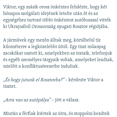
Viktor, egy másik orosz önkéntes felidézte, hogy két
hónapos szolgálati idejének letelte után őt és az
egységéhez tartozó többi önkéntest autóbusszal vitték
ki Ukrajnából Oroszország nyugati Rosztov régiójába.
A járművek egy mezőn álltak meg, körülbelül tíz
kilométerre a legközelebbi úttól. Egy tiszt műanyag
zacskókat osztott ki, amelyekben az irataik, telefonjuk
és egyéb személyes tárgyaik voltak, amelyeket leadtak,
mielőtt a konfliktusövezetbe indultak.
„És hogy jutunk el Rosztovba?”
– kérdezte Viktor a
tisztet.
„Arra van az autópálya”
– jött a válasz.
Miután a férfiak kiértek az útra, és stoppolni kezdtek