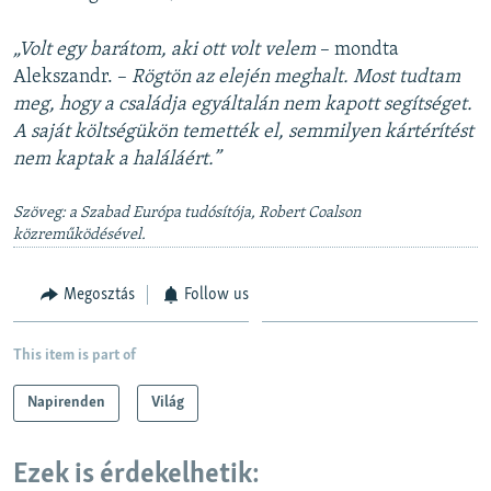
„Volt egy barátom, aki ott volt velem
– mondta
Alekszandr. –
Rögtön az elején meghalt. Most tudtam
meg, hogy a családja egyáltalán nem kapott segítséget.
A saját költségükön temették el, semmilyen kártérítést
nem kaptak a haláláért.”
Szöveg: a Szabad Európa tudósítója, Robert Coalson
közreműködésével.
Megosztás
Follow us
This item is part of
Napirenden
Világ
Ezek is érdekelhetik: