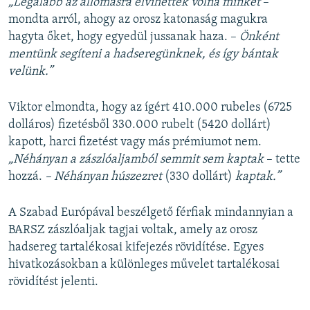
„Legalább az állomásra elvihettek volna minket
–
mondta arról, ahogy az orosz katonaság magukra
hagyta őket, hogy egyedül jussanak haza. –
Önként
mentünk segíteni a hadseregünknek, és így bántak
velünk.”
Viktor elmondta, hogy az ígért 410.000 rubeles (6725
dolláros) fizetésből 330.000 rubelt (5420 dollárt)
kapott, harci fizetést vagy más prémiumot nem.
„Néhányan a zászlóaljamból semmit sem kaptak
– tette
hozzá.
– Néhányan húszezret
(330 dollárt)
kaptak.”
A Szabad Európával beszélgető férfiak mindannyian a
BARSZ zászlóaljak tagjai voltak, amely az orosz
hadsereg tartalékosai kifejezés rövidítése. Egyes
hivatkozásokban a különleges művelet tartalékosai
rövidítést jelenti.