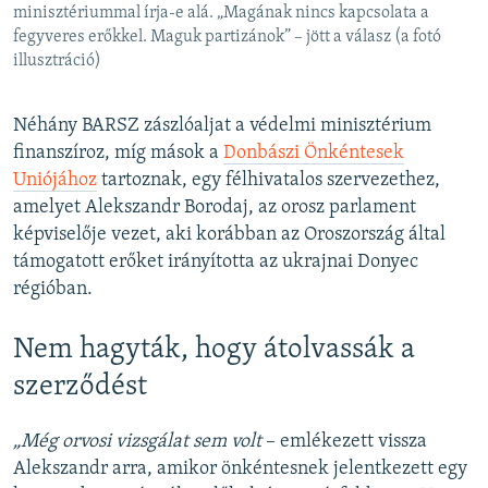
minisztériummal írja-e alá. „Magának nincs kapcsolata a
fegyveres erőkkel. Maguk partizánok” – jött a válasz (a fotó
illusztráció)
Néhány BARSZ zászlóaljat a védelmi minisztérium
finanszíroz, míg mások a
Donbászi Önkéntesek
Uniójához
tartoznak, egy félhivatalos szervezethez,
amelyet Alekszandr Borodaj, az orosz parlament
képviselője vezet, aki korábban az Oroszország által
támogatott erőket irányította az ukrajnai Donyec
régióban.
Nem hagyták, hogy átolvassák a
szerződést
„Még orvosi vizsgálat sem volt
– emlékezett vissza
Alekszandr arra, amikor önkéntesnek jelentkezett egy