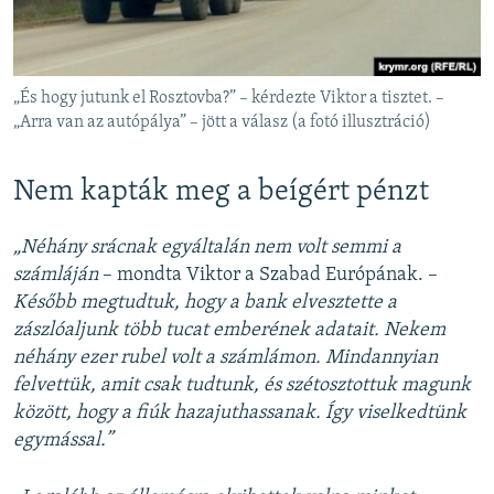
„És hogy jutunk el Rosztovba?” – kérdezte Viktor a tisztet. –
„Arra van az autópálya” – jött a válasz (a fotó illusztráció)
Nem kapták meg a beígért pénzt
„Néhány srácnak egyáltalán nem volt semmi a
számláján
– mondta Viktor a Szabad Európának. –
Később megtudtuk, hogy a bank elvesztette a
zászlóaljunk több tucat emberének adatait. Nekem
néhány ezer rubel volt a számlámon. Mindannyian
felvettük, amit csak tudtunk, és szétosztottuk magunk
között, hogy a fiúk hazajuthassanak. Így viselkedtünk
egymással.”