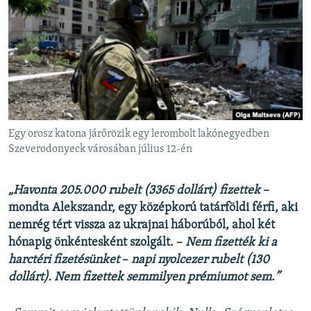
EURÓPAI UNIÓ
VILÁG
KLÍMAVÁLTOZÁS
A MÚLT TANULSÁGAI
KÖVESSEN MINKET!
Egy orosz katona járőrözik egy lerombolt lakónegyedben
Szeverodonyeck városában július 12-én
Valamennyi RFE/RL weboldal
„Havonta 205.000 rubelt (3365 dollárt) fizettek
–
mondta Alekszandr, egy középkorú tatárföldi férfi, aki
nemrég tért vissza az ukrajnai háborúból, ahol két
hónapig önkéntesként szolgált. –
Nem fizették ki a
harctéri fizetésünket
–
napi nyolcezer rubelt (130
dollárt). Nem fizettek semmilyen prémiumot sem
.
”