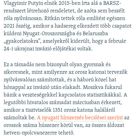
Vlagyimir Putyin elnök 2015-ben írta alá a BARSZ-
rendszert létrehozó rendeletet, de azóta sem beszélt
róla nyilvánosan. Ritkán tettek róla említést egészen
2021 őszéig, amikor a hadsereg elkezdett több csapatot
küldeni Nyugat-Oroszországba és Belaruszba
„gyakorlatokra”, amelyekről kiderült, hogy a február
24-i ukrajnai invázió előjátékai voltak.
Ez a támadás nem bizonyult olyan gyorsnak és
sikeresnek, mint amilyenre az orosz katonai tervezők
nyilvánvalóan számítottak, és a háború közel hat
hónappal az invázió után elakadt. Moszkva fukarul
bánik a veszteségekkel kapcsolatos statisztikákkal. A
legutóbbi hivatalos számadat márciusban érkezett,
amikor a tisztviselők 1351 orosz katona haláláról
számoltak be.
A nyugati hírszerzés becslései szerint
az
oroszok száma húszezer körül van, az összes áldozat
hetven-nyolcvanezerre tehető.