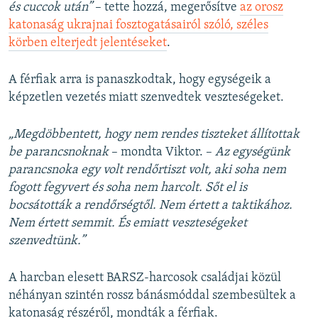
és cuccok után”
– tette hozzá, megerősítve
az orosz
katonaság ukrajnai fosztogatásairól szóló, széles
körben elterjedt jelentéseket
.
A férfiak arra is panaszkodtak, hogy egységeik a
képzetlen vezetés miatt szenvedtek veszteségeket.
„Megdöbbentett, hogy nem rendes tiszteket állítottak
be parancsnoknak
– mondta Viktor. –
Az egységünk
parancsnoka egy volt rendőrtiszt volt, aki soha nem
fogott fegyvert és soha nem harcolt. Sőt el is
bocsátották a rendőrségtől. Nem értett a taktikához.
Nem értett semmit. És emiatt veszteségeket
szenvedtünk.”
A harcban elesett BARSZ-harcosok családjai közül
néhányan szintén rossz bánásmóddal szembesültek a
katonaság részéről, mondták a férfiak.