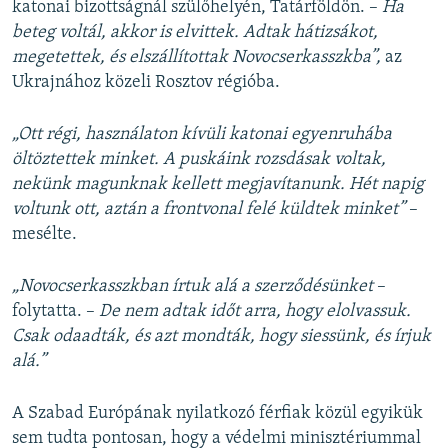
katonai bizottságnál szülőhelyén, Tatárföldön. –
Ha
beteg voltál, akkor is elvittek. Adtak hátizsákot,
megetettek, és elszállítottak Novocserkasszkba”,
az
Ukrajnához közeli Rosztov régióba.
„Ott régi, használaton kívüli katonai egyenruhába
öltöztettek minket. A puskáink rozsdásak voltak,
nekünk magunknak kellett megjavítanunk. Hét napig
voltunk ott, aztán a frontvonal felé küldtek minket”
–
mesélte.
„Novocserkasszkban írtuk alá a szerződésünket
–
folytatta. –
De nem adtak időt arra, hogy elolvassuk.
Csak odaadták, és azt mondták, hogy siessünk, és írjuk
alá.”
A Szabad Európának nyilatkozó férfiak közül egyikük
sem tudta pontosan, hogy a védelmi minisztériummal