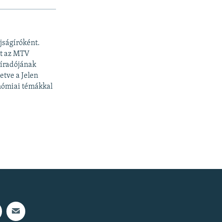
újságíróként.
tt az MTV
Híradójának
etve a Jelen
ronómiai témákkal