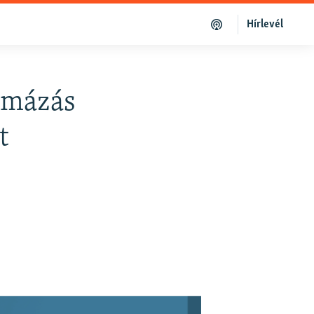
Hírlevél
ámázás
t