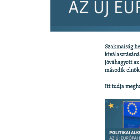
Szakmaiság hel
kiválasztásáná
jóváhagyott az
második elnök
Itt tudja megha