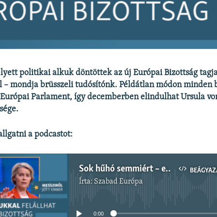
yett politikai alkuk döntöttek az új Európai Bizottság tagj
l – mondja brüsszeli tudósítónk. Példátlan módon minden bi
 Európai Parlament, így decemberben elindulhat Ursula vo
sége.
llgatni a podcastot:
Sok hűhó semmiért – egy hét drámázás után minden biztosjelölt zöld utat kapott
BEÁGYAZ
Írta:
Szabad Európa
Jelenleg nincs elérhető tartalom
0:00