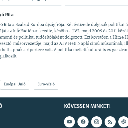
yó Rita
ó Rita a Szabad Európa újságírója. Két évtizede dolgozik politikai 
áját az InfoRádióban kezdte, később a TV2, majd 2009 és 2011 közö
amenti és politikai tudósítójaként dolgozott. Ezt követően a Hír24 
kesztő-műsorvezetője, majd az ATV Heti Napló című műsorának, ill
 hetilapnak a riportere volt. A politika mellett kulturális és gaszt
glalkozik.
Európai Unió
Euro-vízió
Ó
KÖVESSEN MINKET!