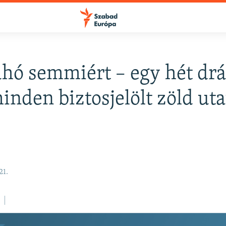
hó semmiért – egy hét dr
inden biztosjelölt zöld uta
21.