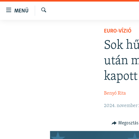
Akadálymentes
MENÜ
mód
Keresés
Ugrás
NAPIRENDEN
EURO-VÍZIÓ
a
AKTUÁLIS
fő
Sok hű
oldalra
PODCASTOK
Ugrás
után m
VIDEÓK
a
tartalomjegyzékre
ELEMZŐ
kapott
Ugrás
NER15
a
Benyó Rita
keresésre
SZABADON
TÁRSADALOM
2024. november 
DEMOKRÁCIA
Megosztás
A PÉNZ NYOMÁBAN