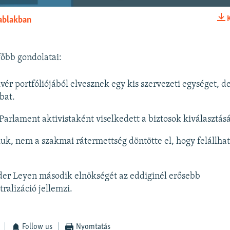
 ablakban
BEÁGYAZÁS
főbb gondolatai:
vér portfóliójából elvesznek egy kis szervezeti egységet, d
bat.
Parlament aktivistaként viselkedett a biztosok kiválasztásá
kuk, nem a szakmai rátermettség döntötte el, hogy felállhat
der Leyen második elnökségét az eddiginél erősebb
ralizáció jellemzi.
Follow us
Nyomtatás