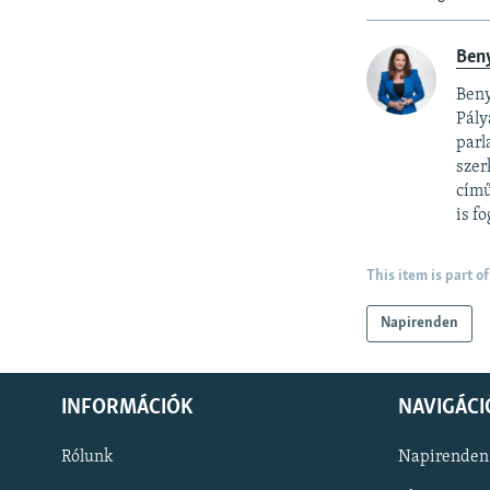
Ben
Beny
Pály
parl
szer
című
is fo
This item is part of
Napirenden
INFORMÁCIÓK
NAVIGÁCI
Rólunk
Napirenden