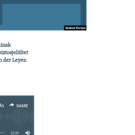
ainak
ztosjelöltet
n der Leyen
ÁS
SHARE
15:20