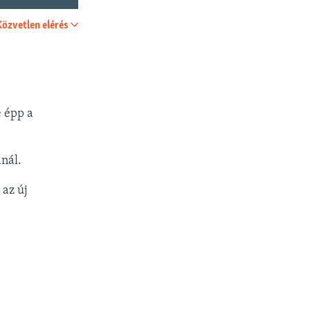
Közvetlen elérés
SHARE
e épp a
nál.
 az új