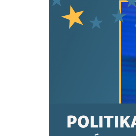
EURÓPAI UNIÓ
VILÁG
KLÍMAVÁLTOZÁS
A MÚLT TANULSÁGAI