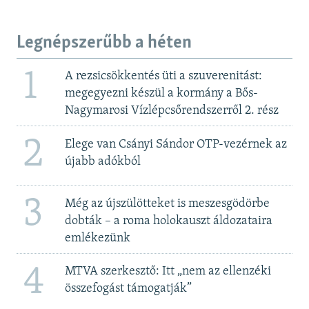
Legnépszerűbb a héten
1
A rezsicsökkentés üti a szuverenitást:
megegyezni készül a kormány a Bős-
Nagymarosi Vízlépcsőrendszerről 2. rész
2
Elege van Csányi Sándor OTP-vezérnek az
újabb adókból
3
Még az újszülötteket is meszesgödörbe
dobták – a roma holokauszt áldozataira
emlékezünk
4
MTVA szerkesztő: Itt „nem az ellenzéki
összefogást támogatják”