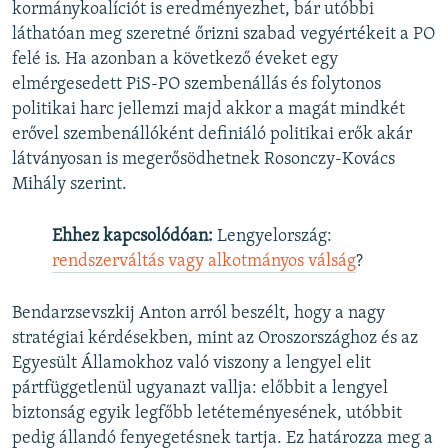
kormánykoalíciót is eredményezhet, bár utóbbi
láthatóan meg szeretné őrizni szabad vegyértékeit a PO
felé is. Ha azonban a következő éveket egy
elmérgesedett PiS-PO szembenállás és folytonos
politikai harc jellemzi majd akkor a magát mindkét
erővel szembenállóként definiáló politikai erők akár
látványosan is megerősödhetnek Rosonczy-Kovács
Mihály szerint.
Ehhez kapcsolódóan:
Lengyelország:
rendszerváltás vagy alkotmányos válság
?
Bendarzsevszkij Anton arról beszélt, hogy a nagy
stratégiai kérdésekben, mint az Oroszországhoz és az
Egyesült Államokhoz való viszony a lengyel elit
pártfüggetlenül ugyanazt vallja: előbbit a lengyel
biztonság egyik legfőbb letéteményesének, utóbbit
pedig állandó fenyegetésnek tartja. Ez határozza meg a