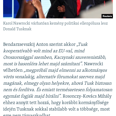
Karol Nawrocki várhatóan kemény politikai ellenpólusa lesz
Donald Tusknak
Bendarzsevszkij Anton szerint akkor
„Tusk
kooperatívabb volt mind az EU-val, mind
Oroszországgal szemben, Kaczynski szuverenistább,
most is hasonlóra lehet majd számítani”
. Nawrocki
vélhetően
„megpróbál majd elmenni az alkotmányos
vörös vonalakig, alternatív fórumokat szervez majd
magának, elmegy olyan helyekre, ahová Tusk biztosan
nem és fordítva. És emiatt természetesen folyamatosan
egymást fogják majd bírálni”
. Rosonczy-Kovács Mihály
ehhez annyit tett hozzá, hogy korábbi kormányfősége
idején Tusknak sokkal stabilabb volt a többsége, most
erre nem támaszkodhat.