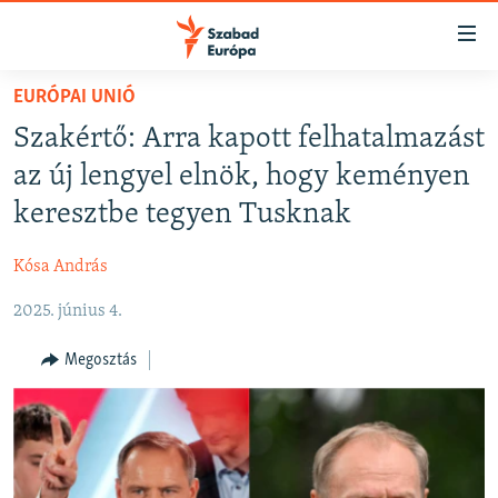
Akadálymentes
mód
Ugrás
EURÓPAI UNIÓ
a
NAPIRENDEN
Szakértő: Arra kapott felhatalmazást
fő
AKTUÁLIS
oldalra
az új lengyel elnök, hogy keményen
FELIRATKOZÁS
PODCASTOK
Ugrás
keresztbe tegyen Tusknak
a
VIDEÓK
tartalomjegyzékre
Kósa András
Spotify
ELEMZŐ
Ugrás
a
2025. június 4.
NER15
Feliratkozás
keresésre
SZABADON
Megosztás
TÁRSADALOM
DEMOKRÁCIA
A PÉNZ NYOMÁBAN