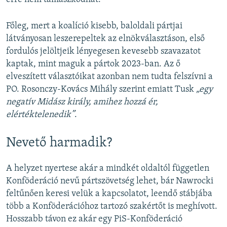
Főleg, mert a koalíció kisebb, baloldali pártjai
látványosan leszerepeltek az elnökválasztáson, első
fordulós jelöltjeik lényegesen kevesebb szavazatot
kaptak, mint maguk a pártok 2023-ban. Az ő
elveszített választóikat azonban nem tudta felszívni a
PO. Rosonczy-Kovács Mihály szerint emiatt Tusk
„egy
negatív Midász király, amihez hozzá ér,
elértéktelenedik”
.
Nevető harmadik?
A helyzet nyertese akár a mindkét oldaltól független
Konföderáció nevű pártszövetség lehet, bár Nawrocki
feltűnően keresi velük a kapcsolatot, leendő stábjába
több a Konföderációhoz tartozó szakértőt is meghívott.
Hosszabb távon ez akár egy PiS-Konföderáció