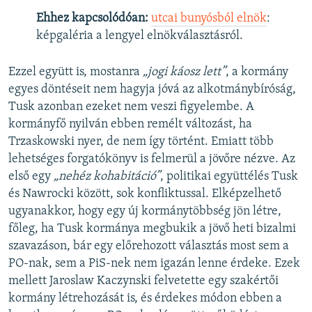
Ehhez kapcsolódóan:
utcai bunyósból elnök
:
képgaléria a lengyel elnökválasztásról.
Ezzel együtt is, mostanra
„jogi káosz lett”
, a kormány
egyes döntéseit nem hagyja jóvá az alkotmánybíróság,
Tusk azonban ezeket nem veszi figyelembe. A
kormányfő nyilván ebben remélt változást, ha
Trzaskowski nyer, de nem így történt. Emiatt több
lehetséges forgatókönyv is felmerül a jövőre nézve. Az
első egy
„nehéz kohabitáció”
, politikai együttélés Tusk
és Nawrocki között, sok konfliktussal. Elképzelhető
ugyanakkor, hogy egy új kormánytöbbség jön létre,
főleg, ha Tusk kormánya megbukik a jövő heti bizalmi
szavazáson, bár egy előrehozott választás most sem a
PO-nak, sem a PiS-nek nem igazán lenne érdeke. Ezek
mellett Jaroslaw Kaczynski felvetette egy szakértői
kormány létrehozását is, és érdekes módon ebben a