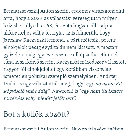
Bendarzsevszkij Anton szerint érdemes visszagondolni
arra, hogy a 2023-as választási vereség után milyen
krízisbe süllyedt a PiS, és azóta hogyan állt talpra:
akkor „teljes volt a letargia, az is felmerült, hogy
Jaroslaw Kaczynski lemond, a párt szétesik, potens
elnökjelölt pedig egyáltalán nem látszott. A mostani
győzelem még egy éve is szinte elképzelhetetlennek
tűnt. A szakértő szerint Kaczynski másodszor választott
nagyon jól elnökjelöltet egy korábban viszonylag
ismeretlen politikai szereplő személyében. Andrzej
Dudát is úgy választották meg, hogy
„egy no name EP-
képviselő volt addig”
, Nawrocki is "
egy nem túl ismert
történész volt, mielőtt jelölt lett”
.
Bot a küllők között?
Bendarzsevszkij Anton szerint Nawrocki győzelmében