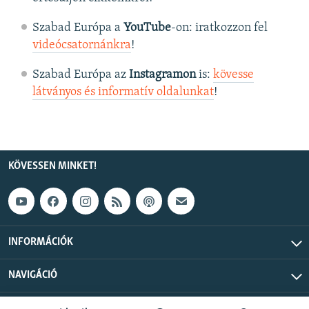
Szabad Európa a
YouTube
-on: iratkozzon fel
videócsatornánkra
!
Szabad Európa az
Instagramon
is:
kövesse
látványos és informatív oldalunkat
! ​
KÖVESSEN MINKET!
INFORMÁCIÓK
NAVIGÁCIÓ