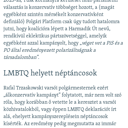
2023-as, Tusk kormányra kerülését hozó parlamenti
választás is konzervatív többséget hozott, a (magát
egyébként szintén mérsékelt konzervatívként
definiáló) Polgári Platform csak úgy tudott hatalomra
jutni, hogy koalícióra lépett a Harmadik Út nevű,
rendkívül eklektikus pártszövetséggel, amelyik
egyébként azzal kampányolt, hogy „
véget vet a PiS és a
PO által eredményezett polarizáltságnak a
társadalomban”
.
LMBTQ helyett néptáncosok
Rafal Trzaskowski varsói polgármesternek ezért
„álkonzervatív kampányt” folytatott, már nem volt szó
róla, hogy korábban ő vetette le a keresztet a varsói
közhivatalokból, vagy éppen LMBTQ deklarációt írt
alá, ehelyett kampányszereplésein néptáncosok
kísérték. Az eredmény pedig megmutatta az immár