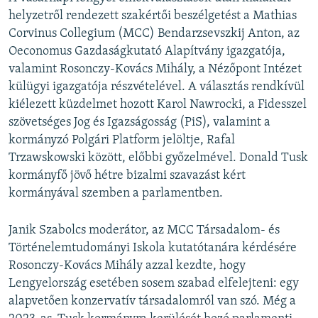
helyzetről rendezett szakértői beszélgetést a Mathias
Corvinus Collegium (MCC) Bendarzsevszkij Anton, az
Oeconomus Gazdaságkutató Alapítvány igazgatója,
valamint Rosonczy-Kovács Mihály, a Nézőpont Intézet
külügyi igazgatója részvételével. A választás rendkívül
kiélezett küzdelmet hozott Karol Nawrocki, a Fidesszel
szövetséges Jog és Igazságosság (PiS), valamint a
kormányzó Polgári Platform jelöltje, Rafal
Trzawskowski között, előbbi győzelmével. Donald Tusk
kormányfő jövő hétre bizalmi szavazást kért
kormányával szemben a parlamentben.
Janik Szabolcs moderátor, az MCC Társadalom- és
Történelemtudományi Iskola kutatótanára kérdésére
Rosonczy-Kovács Mihály azzal kezdte, hogy
Lengyelország esetében sosem szabad elfelejteni: egy
alapvetően konzervatív társadalomról van szó. Még a