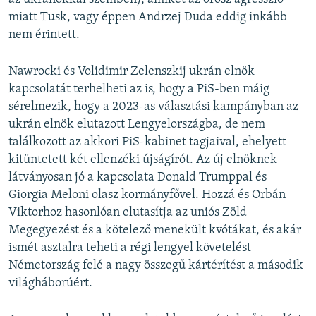
miatt Tusk, vagy éppen Andrzej Duda eddig inkább
nem érintett.
Nawrocki és Volidimir Zelenszkij ukrán elnök
kapcsolatát terhelheti az is, hogy a PiS-ben máig
sérelmezik, hogy a 2023-as választási kampányban az
ukrán elnök elutazott Lengyelországba, de nem
találkozott az akkori PiS-kabinet tagjaival, ehelyett
kitüntetett két ellenzéki újságírót. Az új elnöknek
látványosan jó a kapcsolata Donald Trumppal és
Giorgia Meloni olasz kormányfővel. Hozzá és Orbán
Viktorhoz hasonlóan elutasítja az uniós Zöld
Megegyezést és a kötelező menekült kvótákat, és akár
ismét asztalra teheti a régi lengyel követelést
Németország felé a nagy összegű kártérítést a második
világháborúért.