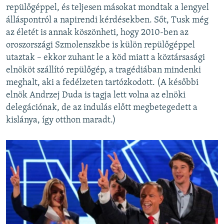
repülőgéppel, és teljesen másokat mondtak a lengyel
álláspontról a napirendi kérdésekben. Sőt, Tusk még
az életét is annak köszönheti, hogy 2010-ben az
oroszországi Szmolenszkbe is külön repülőgéppel
utaztak – ekkor zuhant le a köd miatt a köztársasági
elnököt szállító repülőgép, a tragédiában mindenki
meghalt, aki a fedélzeten tartózkodott. (A későbbi
elnök Andrzej Duda is tagja lett volna az elnöki
delegációnak, de az indulás előtt megbetegedett a
kislánya, így otthon maradt.)