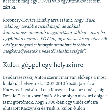
keretben még egy PO-val való együttműködést sem
zárt ki.
Rosonczy-Kovács Mihály arra számít, hogy
„Tusk
valahogy tovább evickél majd, de sokkal
kompromisszumosabb magatartásra válthat – már, ha
egyáltalán marad a PO élén, ugyanis vasárnap óta az őt
eddig támogató sajtóorgánumokban is többen
megkérdőjelezték a vezetői alkalmasságát”
.
Külön géppel egy helyszínre
Bendarzsevszkij Anton szerint már van előképe a most
kialakult helyzetnek: 2007-2010 között Jaroslaw
Kaczynski testvére, Lech Kaczynski volt az elnök, míg
Donald Tusk a kormányfő. Akkor olyan abszurd dolgok
is megtörténtek, hogy 2008-ban egy uniós csúcsra
elutazott Kaczynski és Tusk is, külön-külön