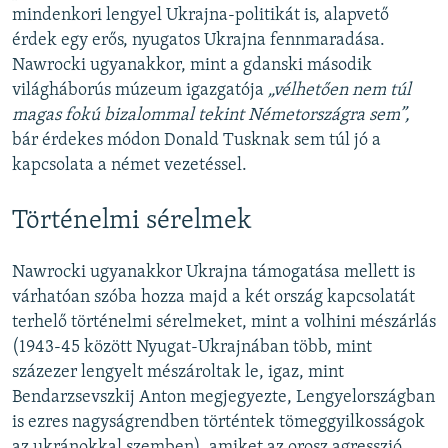
mindenkori lengyel Ukrajna-politikát is, alapvető
érdek egy erős, nyugatos Ukrajna fennmaradása.
Nawrocki ugyanakkor, mint a gdanski második
világháborús múzeum igazgatója
„vélhetően nem túl
magas fokú bizalommal tekint Németországra sem”,
bár érdekes módon Donald Tusknak sem túl jó a
kapcsolata a német vezetéssel.
Történelmi sérelmek
Nawrocki ugyanakkor Ukrajna támogatása mellett is
várhatóan szóba hozza majd a két ország kapcsolatát
terhelő történelmi sérelmeket, mint a volhini mészárlás
(1943-45 között Nyugat-Ukrajnában több, mint
százezer lengyelt mészároltak le, igaz, mint
Bendarzsevszkij Anton megjegyezte, Lengyelországban
is ezres nagyságrendben történtek tömeggyilkosságok
az ukránokkal szemben), amiket az orosz agresszió