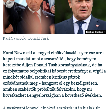
EURÓPAI UNIÓ
VILÁG
KLÍMAVÁLTOZÁS
A MÚLT TANULSÁGAI
Karl Nawrocki, Donald Tusk
KÖVESSEN MINKET!
Karol Nawrocki a lengyel elnökválasztás nyertese arra
kapott mandátumot a szavazóitól, hogy keményen
keresztbe álljon Donald Tusk kormányzásának, de ha
Valamennyi RFE/RL weboldal
ez folyamatos belpolitikai háborút eredményez, végül a
mindkét oldallal szemben kritikus pártok
erősödhetnek meg – hangzott el egy beszélgetésen,
amiben szakértők próbálták felvázolni, hogy mi
következhet Lengyelországban a következő években.
A vasárnapi lengyel elnökválasztások után kialakult