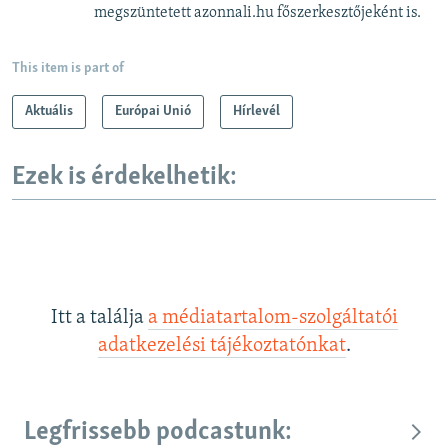
megszüntetett azonnali.hu főszerkesztőjeként is.
This item is part of
Aktuális
Európai Unió
Hírlevél
Ezek is érdekelhetik:
Itt a találja
a médiatartalom-szolgáltatói
adatkezelési tájékoztatónkat
.
Legfrissebb podcastunk: