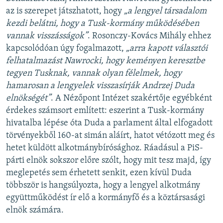
az is szerepet játszhatott, hogy
„a lengyel társadalom
kezdi belátni, hogy a Tusk-kormány működésében
vannak visszásságok”
. Rosonczy-Kovács Mihály ehhez
kapcsolódóan úgy fogalmazott,
„arra kapott választói
felhatalmazást Nawrocki, hogy keményen keresztbe
tegyen Tusknak, vannak olyan félelmek, hogy
hamarosan a lengyelek visszasírják Andrzej Duda
elnökségét”
. A Nézőpont Intézet szakértője egyébként
érdekes számsort említett: eszerint a Tusk-kormány
hivatalba lépése óta Duda a parlament által elfogadott
törvényekből 160-at simán aláírt, hatot vétózott meg és
hetet küldött alkotmánybírósághoz. Ráadásul a PiS-
párti elnök sokszor előre szólt, hogy mit tesz majd, így
meglepetés sem érhetett senkit, ezen kívül Duda
többször is hangsúlyozta, hogy a lengyel alkotmány
együttműködést ír elő a kormányfő és a köztársasági
elnök számára.