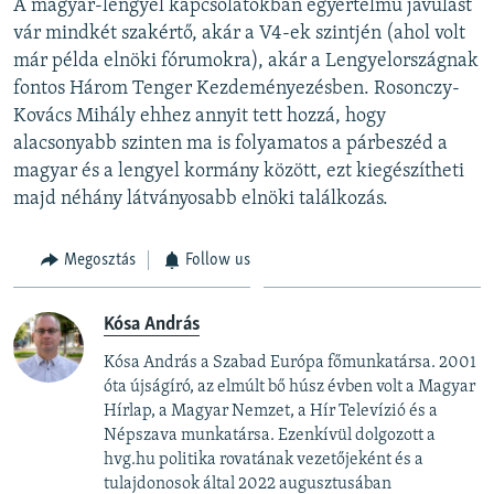
A magyar-lengyel kapcsolatokban egyértelmű javulást
vár mindkét szakértő, akár a V4-ek szintjén (ahol volt
már példa elnöki fórumokra), akár a Lengyelországnak
fontos Három Tenger Kezdeményezésben. Rosonczy-
Kovács Mihály ehhez annyit tett hozzá, hogy
alacsonyabb szinten ma is folyamatos a párbeszéd a
magyar és a lengyel kormány között, ezt kiegészítheti
majd néhány látványosabb elnöki találkozás.
Megosztás
Follow us
Kósa András
Kósa András a Szabad Európa főmunkatársa. 2001
óta újságíró, az elmúlt bő húsz évben volt a Magyar
Hírlap, a Magyar Nemzet, a Hír Televízió és a
Népszava munkatársa. Ezenkívül dolgozott a
hvg.hu politika rovatának vezetőjeként és a
tulajdonosok által 2022 augusztusában