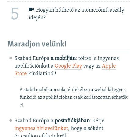
5
Hogyan hűthető az atomerőmű aszály
idején?
Maradjon velünk!
Szabad Európa
a mobilján
: töltse le ingyenes
applikációnkat a
Google Play
vagy az
Apple
Store
kínálatából!
A stabil mobilkapcsolat érdekében a weboldal egyes
funkciói az applikációban csak korlátozottan érhetők
el.
Szabad Európa a
postafiókjában
: kérje
ingyenes hírlevelünket
, hogy elsőként
értesüljön cikkeinkről!