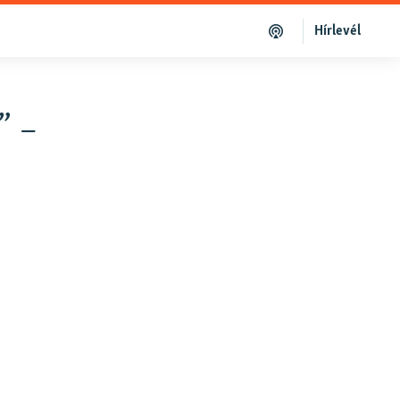
Hírlevél
” –