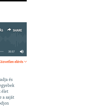
ÁS
SHARE
35:57
Közvetlen elérés
SHARE
gadja és
 egyebek
 élet
e a saját
odjon