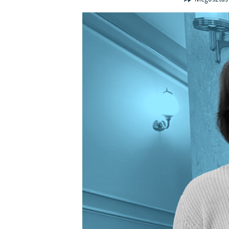
EURÓPAI UNIÓ
VILÁG
KLÍMAVÁLTOZÁS
A MÚLT TANULSÁGAI