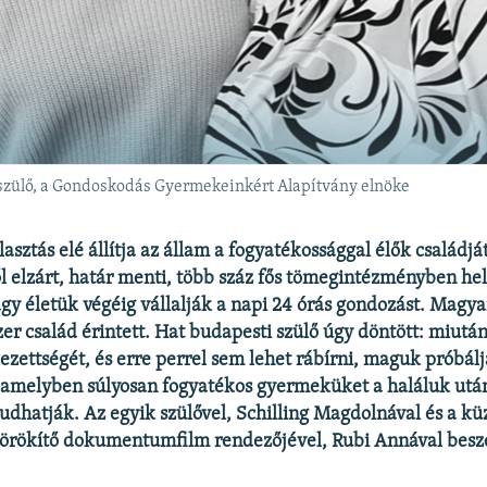
szülő, a Gondoskodás Gyermekeinkért Alapítvány elnöke
sztás elé állítja az állam a fogyatékossággal élők családjá
 elzárt, határ menti, több száz fős tömegintézményben hel
agy életük végéig vállalják a napi 24 órás gondozást. Magy
er család érintett. Hat budapesti szülő úgy döntött: miutá
elezettségét, és erre perrel sem lehet rábírni, maguk próbálj
, amelyben súlyosan fogyatékos gyermeküket a haláluk után
udhatják. Az egyik szülővel, Schilling Magdolnával és a k
örökítő dokumentumfilm rendezőjével, Rubi Annával besz