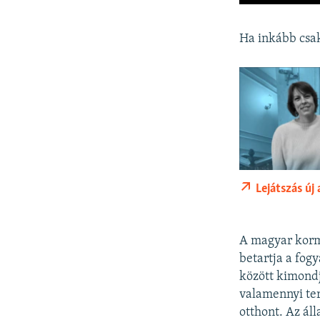
Ha inkább csak
Lejátszás új
A magyar kormá
betartja a fog
között kimondj
valamennyi terü
otthont. Az ál