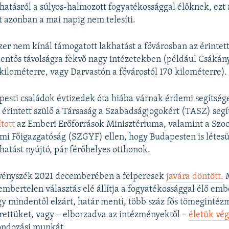
hatásról a súlyos-halmozott fogyatékossággal élőknek, ezt 
t azonban a mai napig nem telesíti.
zer nem kínál támogatott lakhatást a fővárosban az érintet
lentős távolságra fekvő nagy intézetekben (például Csákán
 kilométerre, vagy Darvastón a fővárostól 170 kilométerre).
esti családok évtizedek óta hiába várnak érdemi segítsége
t érintett szülő a Társaság a Szabadságjogokért (TASZ) seg
ított
az Emberi Erőforrások Minisztériuma, valamint a Szoci
i Főigazgatóság (SZGYF) ellen, hogy Budapesten is létes
hatást nyújtó, pár férőhelyes otthonok.
rvényszék 2021 decemberében a felperesek
javára döntött.
M
embertelen választás elé állítja a fogyatékossággal élő emb
gy mindentől elzárt, határ menti, több száz fős tömeginté
erettüket, vagy – elborzadva az intézményektől –
életük vég
gondozási munkát.