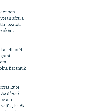
indenben
yosan sérti a
a támogatott
ejenként
kal ellentétes
ogatott
 nem
olna fizetniük
orsát Rubi
l
Az életed
ybe adni
 velük, ha ők