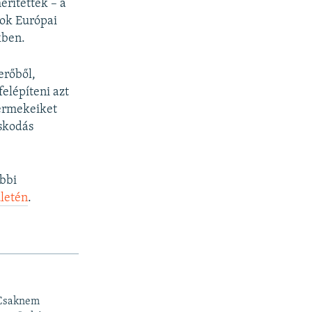
rítettek – a
gok Európai
kben.
erőből,
elépíteni azt
yermekeiket
skodás
ábbi
letén
.
 Csaknem