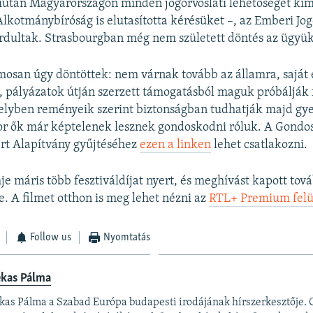
után Magyarországon minden jogorvoslati lehetőséget kime
Alkotmánybíróság is elutasította kérésüket –, az Emberi Jo
ordultak. Strasbourgban még nem született döntés az ügyü
osan úgy döntöttek: nem várnak tovább az államra, saját 
pályázatok útján szerzett támogatásból maguk próbálják f
melyben reményeik szerint biztonságban tudhatják majd g
kor ők már képtelenek lesznek gondoskodni róluk. A Gondo
t Alapítvány gyűjtéséhez
ezen a linken
lehet csatlakozni.
je máris több fesztiváldíjat nyert, és meghívást kapott tov
. A filmet otthon is meg lehet nézni az
RTL+ Premium felü
Follow us
Nyomtatás
ekas Pálma
kas Pálma a Szabad Európa budapesti irodájának hírszerkesztője.