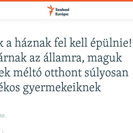
 a háznak fel kell épülnie!
FELIRATKOZÁS
rnak az államra, maguk
ek méltó otthont súlyosan
Apple Podcasts
tékos gyermekeiknek
Spotify
Feliratkozás
30.