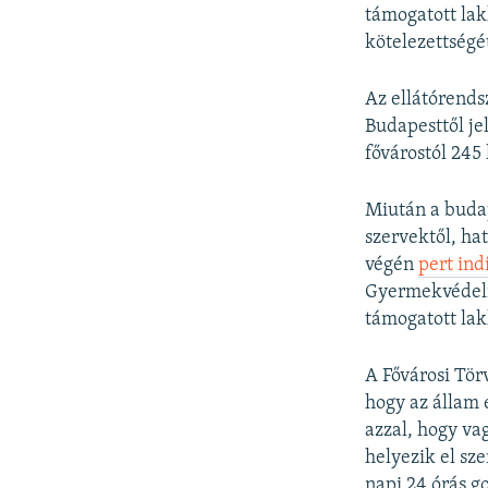
támogatott lak
kötelezettségé
Az ellátórends
Budapesttől je
fővárostól 245
Miután a budap
szervektől, ha
végén
pert ind
Gyermekvédelm
támogatott lak
A Fővárosi Tö
hogy az állam 
azzal, hogy va
helyezik el sz
napi 24 órás 