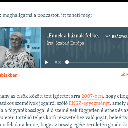
 meghallgatná a podcastot, itt teheti meg:
„Ennek a háznak fel kell épülnie!” – nem várnak az államra, maguk építenek méltó otthont fogyatékos gyermekeiknek
BEÁGYAZ
Írta:
Szabad Európa
Jelenleg nincs elérhető tartalom
0:00
 ablakban
BEÁGYAZÁS
ny az elsők között tett ígéretet arra
2007-ben
, hogy elfo
yatékos személyek jogairól szóló
ENSZ-egyezményt
, amely
a a fogyatékossággal élő személyek független élethez és az
letén történő teljes körű részvételhez való jogát, beleértv
lam feladata lenne, hogy az ország egész területén gondosk