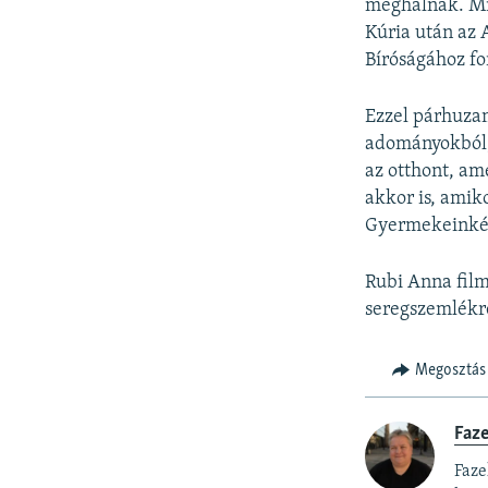
meghalnak. Mi
Kúria után az 
Bíróságához f
Ezzel párhuzam
adományokból, 
az otthont, a
akkor is, ami
Gyermekeinkér
Rubi Anna film
seregszemlékre
Megosztás
Faz
Faze