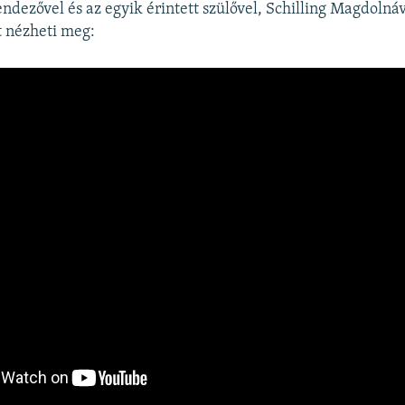
ndezővel és az egyik érintett szülővel, Schilling Magdolnáv
t nézheti meg: