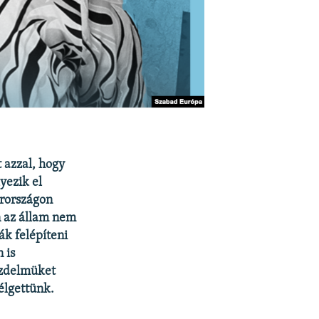
t azzal, hogy
yezik el
arországon
n az állam nem
ák felépíteni
 is
üzdelmüket
élgettünk.