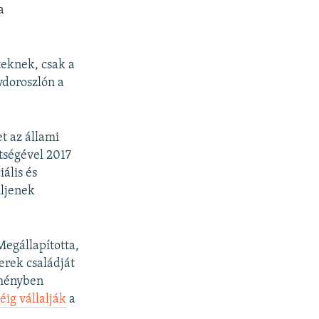
a
teknek, csak a
ydoroszlón a
t az állami
ítségével 2017
ális és
üljenek
egállapította,
erek családját
zményben
éig vállalják
a