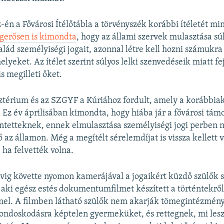
12-én a Fővárosi Ítélőtábla a törvényszék korábbi ítéletét m
ogerősen is kimondta
, hogy az állami szervek mulasztása súl
salád személyiségi jogait, azonnal létre kell hozni számukr
elyeket. Az ítélet szerint súlyos lelki szenvedéseik miatt f
is megilleti őket.
térium és az SZGYF a Kúriához fordult, amely a korábbiak
. Ez év áprilisában kimondta, hogy hiába jár a fővárosi tám
intetteknek, ennek elmulasztása személyiségi jogi perben
az államon. Még a megítélt sérelemdíjat is vissza kellett v
 ha felvették volna.
ig követte nyomon kamerájával a jogaikért küzdő szülők s
aki egész estés dokumentumfilmet készített a történtekrő
el. A filmben látható szülők nem akarják tömegintézmén
gondoskodásra képtelen gyermeküket, és rettegnek, mi lesz