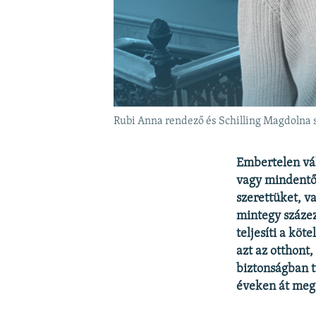
Rubi Anna rendező és Schilling Magdolna 
Embertelen vála
vagy mindentől
szerettüket, v
mintegy százez
teljesíti a köt
azt az otthont
biztonságban t
éveken át meg