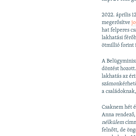
2022. április 
megerősítve
j
hat felperes c
lakhatási férőh
ötmillió forint 
A Belügyminisz
döntést hozott
lakhatás az ér
számonkérhető 
a családoknak,
Csaknem hét év
Anna rendező, 
nélkülem
címm
felnőtt, de ön