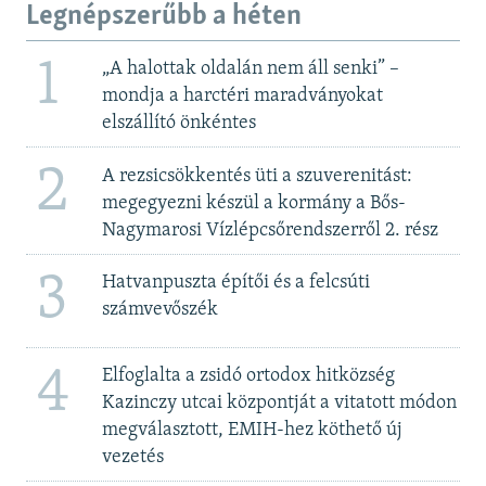
Legnépszerűbb a héten
1
„A halottak oldalán nem áll senki” –
mondja a harctéri maradványokat
elszállító önkéntes
2
A rezsicsökkentés üti a szuverenitást:
megegyezni készül a kormány a Bős-
Nagymarosi Vízlépcsőrendszerről 2. rész
3
Hatvanpuszta építői és a felcsúti
számvevőszék
4
Elfoglalta a zsidó ortodox hitközség
Kazinczy utcai központját a vitatott módon
megválasztott, EMIH-hez köthető új
vezetés