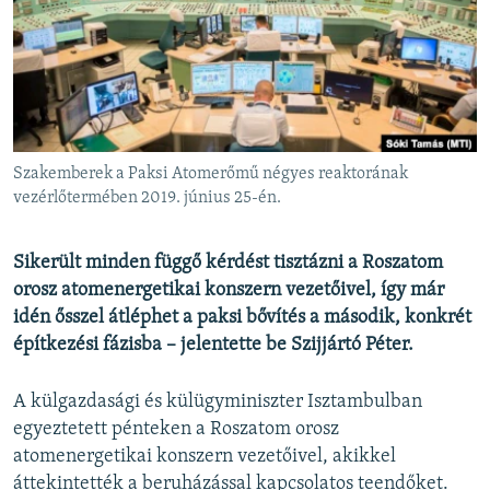
EURÓPAI UNIÓ
VILÁG
KLÍMAVÁLTOZÁS
A MÚLT TANULSÁGAI
Szakemberek a Paksi Atomerőmű négyes reaktorának
KÖVESSEN MINKET!
vezérlőtermében 2019. június 25-én.
Sikerült minden függő kérdést tisztázni a Roszatom
orosz atomenergetikai konszern vezetőivel, így már
Valamennyi RFE/RL weboldal
idén ősszel átléphet a paksi bővítés a második, konkrét
építkezési fázisba – jelentette be Szijjártó Péter.
A külgazdasági és külügyminiszter Isztambulban
egyeztetett pénteken a Roszatom orosz
atomenergetikai konszern vezetőivel, akikkel
áttekintették a beruházással kapcsolatos teendőket.