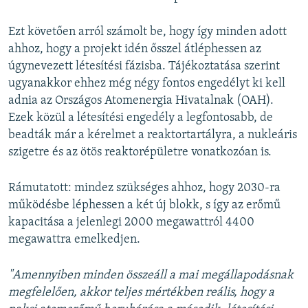
Ezt követően arról számolt be, hogy így minden adott
ahhoz, hogy a projekt idén ősszel átléphessen az
úgynevezett létesítési fázisba. Tájékoztatása szerint
ugyanakkor ehhez még négy fontos engedélyt ki kell
adnia az Országos Atomenergia Hivatalnak (OAH).
Ezek közül a létesítési engedély a legfontosabb, de
beadták már a kérelmet a reaktortartályra, a nukleáris
szigetre és az ötös reaktorépületre vonatkozóan is.
Rámutatott: mindez szükséges ahhoz, hogy 2030-ra
működésbe léphessen a két új blokk, s így az erőmű
kapacitása a jelenlegi 2000 megawattról 4400
megawattra emelkedjen.
"Amennyiben minden összeáll a mai megállapodásnak
megfelelően, akkor teljes mértékben reális, hogy a