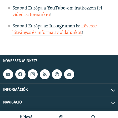
Szabad Európa a
YouTube
-on: iratkozzon fel
videócsatornánkra
!
Szabad Európa az
Instagramon
is:
kövesse
látványos és informatív oldalunkat
! ​
KÖVESSEN MINKET!
INFORMÁCIÓK
NAVIGÁCIÓ
Szabad Európa © 2026 RFE/RL, Inc. Minden jog fenntartva.
Hírlevél