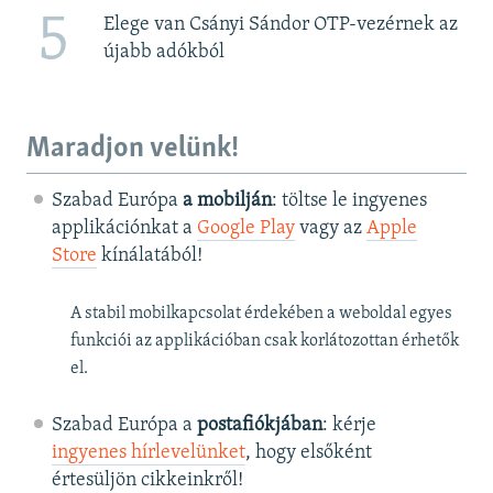
5
Elege van Csányi Sándor OTP-vezérnek az
újabb adókból
Maradjon velünk!
Szabad Európa
a mobilján
: töltse le ingyenes
applikációnkat a
Google Play
vagy az
Apple
Store
kínálatából!
A stabil mobilkapcsolat érdekében a weboldal egyes
funkciói az applikációban csak korlátozottan érhetők
el.
Szabad Európa a
postafiókjában
: kérje
ingyenes hírlevelünket
, hogy elsőként
értesüljön cikkeinkről!