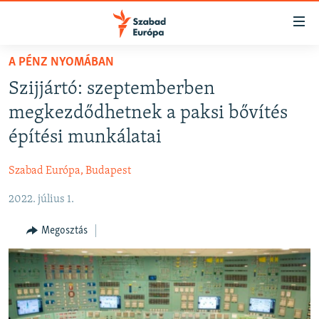
Akadálymentes
mód
Ugrás
A PÉNZ NYOMÁBAN
a
NAPIRENDEN
Szijjártó: szeptemberben
fő
AKTUÁLIS
oldalra
megkezdődhetnek a paksi bővítés
FELIRATKOZÁS
PODCASTOK
Ugrás
építési munkálatai
a
VIDEÓK
tartalomjegyzékre
Szabad Európa, Budapest
Spotify
ELEMZŐ
Ugrás
a
2022. július 1.
NER15
Feliratkozás
keresésre
SZABADON
Megosztás
TÁRSADALOM
DEMOKRÁCIA
A PÉNZ NYOMÁBAN