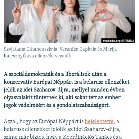
EURÓPAI UNIÓ
VILÁG
KLÍMAVÁLTOZÁS
A MÚLT TANULSÁGAI
Szvjatlana Cihanouszkaja, Veranika Capkala és Marija
KÖVESSEN MINKET!
Kalesznyikava ellenzéki vezetők
A szociáldemokraták és a liberálisok után a
konzervatív Európai Néppárt is a belarusz ellenzéket
Valamennyi RFE/RL weboldal
jelöli az idei Szaharov-díjra, mellyel minden évben
olyasvalakit tüntetnek ki, aki sokat tett az emberi
jogok védelméért és a gondolatszabadságért.
Azzal, hogy az Európai Néppárt is
bejelentette
, a
belarusz ellenzéket jelölik az idei Szaharov-díjra,
szinte már biztos, hogy a Koordinációs Tanács és a