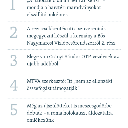
1
„A halottak oldalán nem áll senki” –
mondja a harctéri maradványokat
elszállító önkéntes
2
A rezsicsökkentés üti a szuverenitást:
megegyezni készül a kormány a Bős-
Nagymarosi Vízlépcsőrendszerről 2. rész
3
Elege van Csányi Sándor OTP-vezérnek az
újabb adókból
4
MTVA szerkesztő: Itt „nem az ellenzéki
összefogást támogatják”
5
Még az újszülötteket is meszesgödörbe
dobták – a roma holokauszt áldozataira
emlékezünk