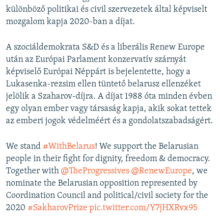
különböző politikai és civil szervezetek által képviselt
mozgalom kapja 2020-ban a díjat.
A szociáldemokrata S&D és a liberális Renew Europe
után az Európai Parlament konzervatív szárnyát
képviselő Európai Néppárt is bejelentette, hogy a
Lukasenka-rezsim ellen tüntető belarusz ellenzéket
jelölik a Szaharov-díjra. A díjat 1988 óta minden évben
egy olyan ember vagy társaság kapja, akik sokat tettek
az emberi jogok védelméért és a gondolatszabadságért.
We stand
#WithBelarus
! We support the Belarusian
people in their fight for dignity, freedom & democracy.
Together with
@TheProgressives
@RenewEurope
, we
nominate the Belarusian opposition represented by
Coordination Council and political/civil society for the
2020
#SakharovPrize
pic.twitter.com/Y7jHXRvx95