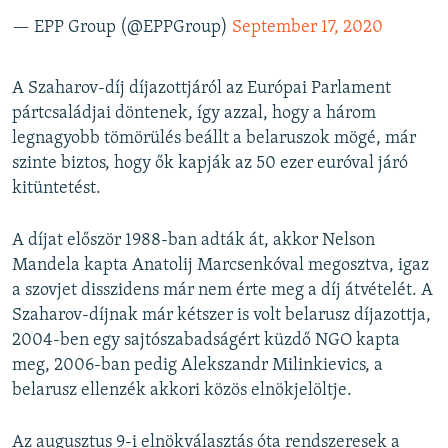
— EPP Group (@EPPGroup)
September 17, 2020
A Szaharov-díj díjazottjáról az Európai Parlament
pártcsaládjai döntenek, így azzal, hogy a három
legnagyobb tömörülés beállt a belaruszok mögé, már
szinte biztos, hogy ők kapják az 50 ezer euróval járó
kitüntetést.
A díjat először 1988-ban adták át, akkor Nelson
Mandela kapta Anatolij Marcsenkóval megosztva, igaz
a szovjet disszidens már nem érte meg a díj átvételét. A
Szaharov-díjnak már kétszer is volt belarusz díjazottja,
2004-ben egy sajtószabadságért küzdő NGO kapta
meg, 2006-ban pedig Alekszandr Milinkievics, a
belarusz ellenzék akkori közös elnökjelöltje.
Az augusztus 9-i elnökválasztás óta rendszeresek a