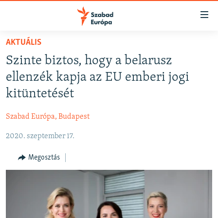
Akadálymentes
mód
Ugrás
AKTUÁLIS
a
NAPIRENDEN
Szinte biztos, hogy a belarusz
fő
AKTUÁLIS
oldalra
ellenzék kapja az EU emberi jogi
FELIRATKOZÁS
PODCASTOK
Ugrás
kitüntetését
a
VIDEÓK
tartalomjegyzékre
Szabad Európa, Budapest
Spotify
ELEMZŐ
Ugrás
a
2020. szeptember 17.
NER15
Feliratkozás
keresésre
SZABADON
Megosztás
TÁRSADALOM
DEMOKRÁCIA
A PÉNZ NYOMÁBAN