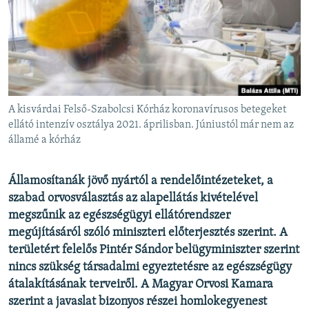
EURÓPAI UNIÓ
VILÁG
KLÍMAVÁLTOZÁS
A MÚLT TANULSÁGAI
A kisvárdai Felső-Szabolcsi Kórház koronavírusos betegeket
KÖVESSEN MINKET!
ellátó intenzív osztálya 2021. áprilisban. Júniustól már nem az
államé a kórház
Államosítanák jövő nyártól a rendelőintézeteket, a
Valamennyi RFE/RL weboldal
szabad orvosválasztás az alapellátás kivételével
megszűnik az egészségügyi ellátórendszer
megújításáról szóló miniszteri előterjesztés szerint. A
területért felelős Pintér Sándor belügyminiszter szerint
nincs szükség társadalmi egyeztetésre az egészségügy
átalakításának terveiről. A Magyar Orvosi Kamara
szerint a javaslat bizonyos részei homlokegyenest