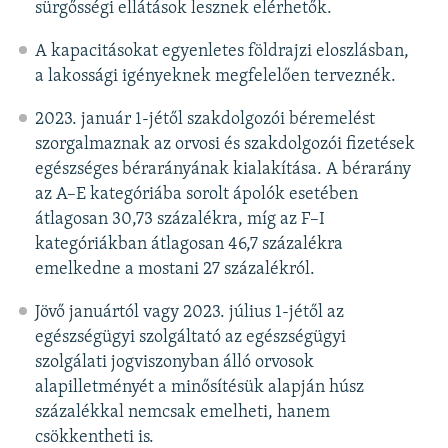
sürgősségi ellátások lesznek elérhetők.
A kapacitásokat egyenletes földrajzi eloszlásban,
a lakossági igényeknek megfelelően terveznék.
2023. január 1-jétől szakdolgozói béremelést
szorgalmaznak az orvosi és szakdolgozói fizetések
egészséges bérarányának kialakítása. A bérarány
az A–E kategóriába sorolt ápolók esetében
átlagosan 30,73 százalékra, míg az F–I
kategóriákban átlagosan 46,7 százalékra
emelkedne a mostani 27 százalékról.
Jövő januártól vagy 2023. július 1-jétől az
egészségügyi szolgáltató az egészségügyi
szolgálati jogviszonyban álló orvosok
alapilletményét a minősítésük alapján húsz
százalékkal nemcsak emelheti, hanem
csökkentheti is.