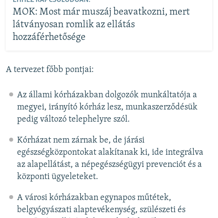
EHHEZ KAPCSOLÓDÓAN:
MOK: Most már muszáj beavatkozni, mert
látványosan romlik az ellátás
hozzáférhetősége
A tervezet főbb pontjai:
Az állami kórházakban dolgozók munkáltatója a
megyei, irányító kórház lesz, munkaszerződésük
pedig változó telephelyre szól.
Kórházat nem zárnak be, de járási
egészségközpontokat alakítanak ki, ide integrálva
az alapellátást, a népegészségügyi prevenciót és a
központi ügyeleteket.
A városi kórházakban egynapos műtétek,
belgyógyászati alaptevékenység, szülészeti és