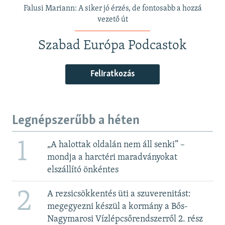
Falusi Mariann: A siker jó érzés, de fontosabb a hozzá
vezető út
Szabad Európa Podcastok
Feliratkozás
Legnépszerűbb a héten
1
„A halottak oldalán nem áll senki” –
mondja a harctéri maradványokat
elszállító önkéntes
2
A rezsicsökkentés üti a szuverenitást:
megegyezni készül a kormány a Bős-
Nagymarosi Vízlépcsőrendszerről 2. rész