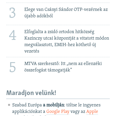
3
Elege van Csányi Sándor OTP-vezérnek az
újabb adókból
4
Elfoglalta a zsidó ortodox hitközség
Kazinczy utcai központját a vitatott módon
megválasztott, EMIH-hez köthető új
vezetés
5
MTVA szerkesztő: Itt „nem az ellenzéki
összefogást támogatják”
Maradjon velünk!
Szabad Európa
a mobilján
: töltse le ingyenes
applikációnkat a
Google Play
vagy az
Apple