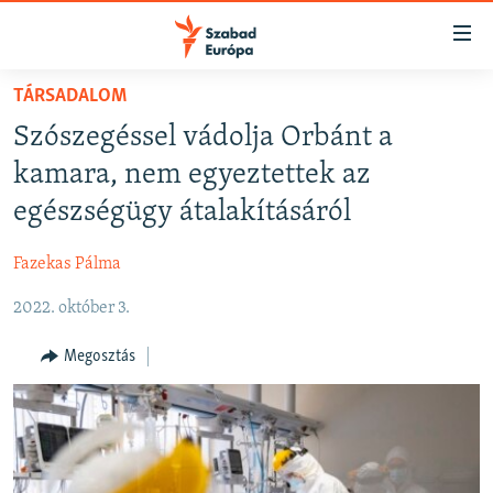
Akadálymentes
mód
Ugrás
TÁRSADALOM
a
NAPIRENDEN
Szószegéssel vádolja Orbánt a
fő
AKTUÁLIS
oldalra
kamara, nem egyeztettek az
FELIRATKOZÁS
PODCASTOK
Ugrás
egészségügy átalakításáról
a
VIDEÓK
tartalomjegyzékre
Fazekas Pálma
Spotify
ELEMZŐ
Ugrás
a
2022. október 3.
NER15
Feliratkozás
keresésre
SZABADON
Megosztás
TÁRSADALOM
DEMOKRÁCIA
A PÉNZ NYOMÁBAN