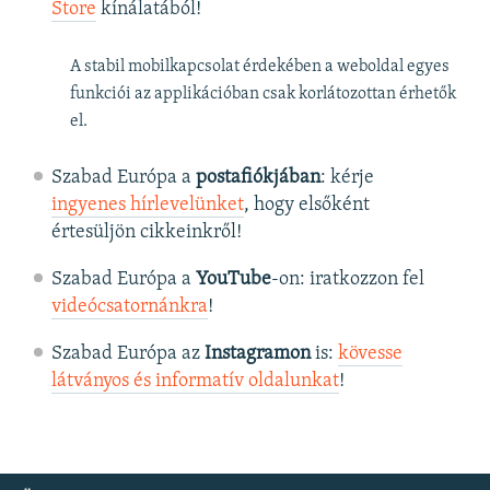
Store
kínálatából!
A stabil mobilkapcsolat érdekében a weboldal egyes
funkciói az applikációban csak korlátozottan érhetők
el.
Szabad Európa a
postafiókjában
: kérje
ingyenes hírlevelünket
, hogy elsőként
értesüljön cikkeinkről!
Szabad Európa a
YouTube
-on: iratkozzon fel
videócsatornánkra
!
Szabad Európa az
Instagramon
is:
kövesse
látványos és informatív oldalunkat
! ​