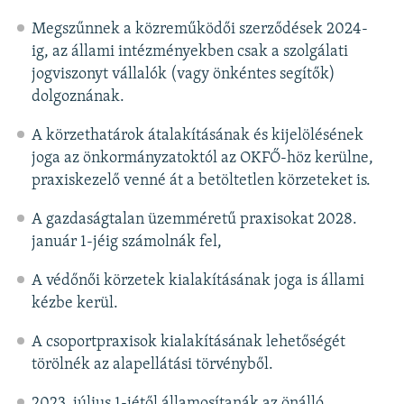
Megszűnnek a közreműködői szerződések 2024-
ig, az állami intézményekben csak a szolgálati
jogviszonyt vállalók (vagy önkéntes segítők)
dolgoznának.
A körzethatárok átalakításának és kijelölésének
joga az önkormányzatoktól az OKFŐ-höz kerülne,
praxiskezelő venné át a betöltetlen körzeteket is.
A gazdaságtalan üzemméretű praxisokat 2028.
január 1-jéig számolnák fel,
A védőnői körzetek kialakításának joga is állami
kézbe kerül.
A csoportpraxisok kialakításának lehetőségét
törölnék az alapellátási törvényből.
2023. július 1-jétől államosítanák az önálló