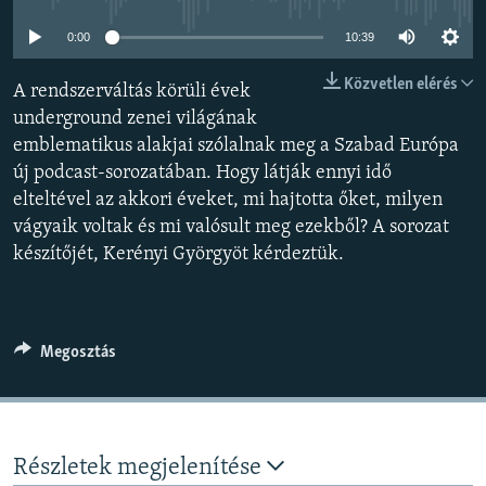
EURÓPAI UNIÓ
0:00
10:39
VILÁG
Közvetlen elérés
A rendszerváltás körüli évek
KLÍMAVÁLTOZÁS
underground zenei világának
A MÚLT TANULSÁGAI
emblematikus alakjai szólalnak meg a Szabad Európa
új podcast-sorozatában. Hogy látják ennyi idő
KÖVESSEN MINKET!
elteltével az akkori éveket, mi hajtotta őket, milyen
vágyaik voltak és mi valósult meg ezekből? A sorozat
készítőjét, Kerényi Györgyöt kérdeztük.
Valamennyi RFE/RL weboldal
Megosztás
Részletek megjelenítése