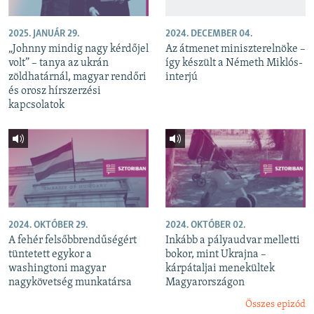
2025. JANUÁR 29.
2024. DECEMBER 04.
„Johnny mindig nagy kérdőjel
Az átmenet miniszterelnöke –
volt” – tanya az ukrán
így készült a Németh Miklós-
zöldhatárnál, magyar rendőri
interjú
és orosz hírszerzési
kapcsolatok
2024. OKTÓBER 29.
2024. OKTÓBER 02.
A fehér felsőbbrendűségért
Inkább a pályaudvar melletti
tüntetett egykor a
bokor, mint Ukrajna –
washingtoni magyar
kárpátaljai menekültek
nagykövetség munkatársa
Magyarországon
Összes epizód