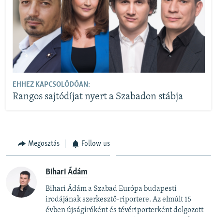
EHHEZ KAPCSOLÓDÓAN:
Rangos sajtódíjat nyert a Szabadon stábja
Megosztás
Follow us
Bihari Ádám
Bihari Ádám a Szabad Európa budapesti
irodájának szerkesztő-riportere. Az elmúlt 15
évben újságíróként és tévériporterként dolgozott