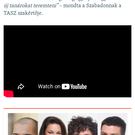
új tanárokat teremteni”
– mondta a Szabadonnak a
TASZ szakértője.