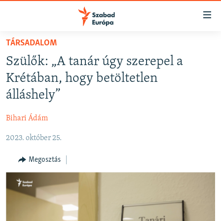
Akadálymentes
mód
Ugrás
TÁRSADALOM
a
NAPIRENDEN
Szülők: „A tanár úgy szerepel a
fő
AKTUÁLIS
oldalra
Krétában, hogy betöltetlen
FELIRATKOZÁS
PODCASTOK
Ugrás
álláshely”
a
VIDEÓK
tartalomjegyzékre
Bihari Ádám
Spotify
ELEMZŐ
Ugrás
a
2023. október 25.
NER15
Feliratkozás
keresésre
SZABADON
Megosztás
TÁRSADALOM
DEMOKRÁCIA
A PÉNZ NYOMÁBAN