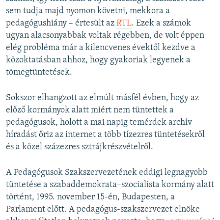
sem tudja majd nyomon követni, mekkora a
pedagógushiány – értesült az
RTL
. Ezek a számok
ugyan alacsonyabbak voltak régebben, de volt éppen
elég probléma már a kilencvenes évektől kezdve a
közoktatásban ahhoz, hogy gyakoriak legyenek a
tömegtüntetések.
Sokszor elhangzott az elmúlt másfél évben, hogy az
előző kormányok alatt miért nem tüntettek a
pedagógusok, holott a mai napig temérdek archív
híradást őriz az internet a több tízezres tüntetésekről
és a közel százezres sztrájkrészvételről.
A Pedagógusok Szakszervezetének eddigi legnagyobb
tüntetése a szabaddemokrata–szocialista kormány alatt
történt, 1995. november 15-én, Budapesten, a
Parlament előtt. A pedagógus-szakszervezet elnöke