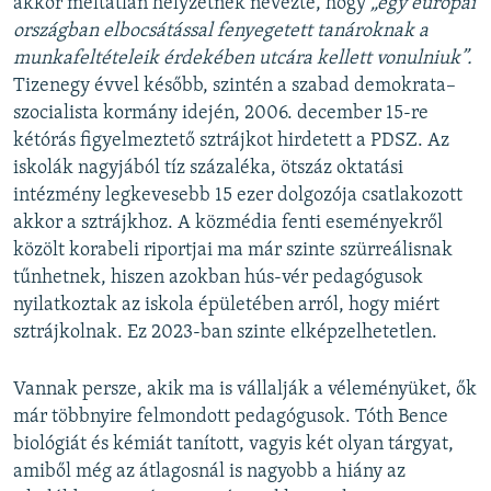
akkor méltatlan helyzetnek nevezte, hogy
„egy európai
országban elbocsátással fenyegetett tanároknak a
munkafeltételeik érdekében utcára kellett vonulniuk”.
Tizenegy évvel később, szintén a szabad demokrata–
szocialista kormány idején, 2006. december 15-re
kétórás figyelmeztető sztrájkot hirdetett a PDSZ. Az
iskolák nagyjából tíz százaléka, ötszáz oktatási
intézmény legkevesebb 15 ezer dolgozója csatlakozott
akkor a sztrájkhoz. A közmédia fenti eseményekről
közölt korabeli riportjai ma már szinte szürreálisnak
tűnhetnek, hiszen azokban hús-vér pedagógusok
nyilatkoztak az iskola épületében arról, hogy miért
sztrájkolnak. Ez 2023-ban szinte elképzelhetetlen.
Vannak persze, akik ma is vállalják a véleményüket, ők
már többnyire felmondott pedagógusok. Tóth Bence
biológiát és kémiát tanított, vagyis két olyan tárgyat,
amiből még az átlagosnál is nagyobb a hiány az