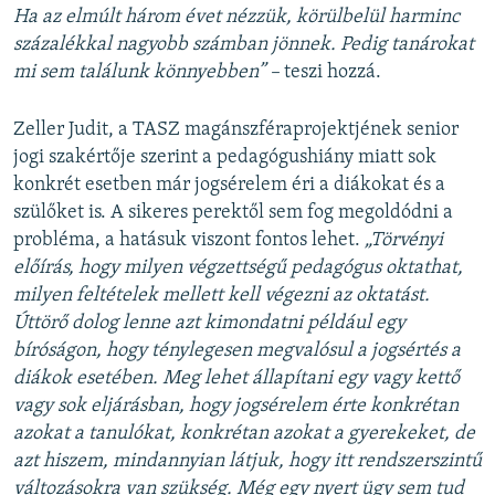
Ha az elmúlt három évet nézzük, körülbelül harminc
százalékkal nagyobb számban jönnek. Pedig tanárokat
mi sem találunk könnyebben” –
teszi hozzá.
Zeller Judit, a TASZ magánszféraprojektjének senior
jogi szakértője szerint a pedagógushiány miatt sok
konkrét esetben már jogsérelem éri a diákokat és a
szülőket is. A sikeres perektől sem fog megoldódni a
probléma, a hatásuk viszont fontos lehet.
„Törvényi
előírás, hogy milyen végzettségű pedagógus oktathat,
milyen feltételek mellett kell végezni az oktatást.
Úttörő dolog lenne azt kimondatni például egy
bíróságon, hogy ténylegesen megvalósul a jogsértés a
diákok esetében. Meg lehet állapítani egy vagy kettő
vagy sok eljárásban, hogy jogsérelem érte konkrétan
azokat a tanulókat, konkrétan azokat a gyerekeket, de
azt hiszem, mindannyian látjuk, hogy itt rendszerszintű
változásokra van szükség. Még egy nyert ügy sem tud