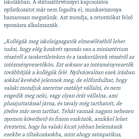
iskolákban. A státusztörvénnyel kapcsolatos
nyilatkozatot már nem fogadta el, munkaviszonya
hamarosan megszűnik. Azt mondja, a retorziókat felső
nyomásra alkalmazzák.
„Kollégák meg iskolaigazgatók elmeséléséből lehet
tudni, hogy elég konkrét nyomás van a minisztérium
részéről a tankerületeken és a tankerületek részéről az
intézményvezetőkön. Ezt sokszor az intézményvezetők
továbbítják a kollégák felé. Nyilvánvalóan ezek írásban
sokkal kevésbé jelennek meg, de előfordulhat, hogy
valaki mondjuk szeretne osztályt vállalni, és nem
engedik meg neki, vagy olyan órát vállalna, ami
pluszjuttatással járna, és tavaly még tarthatott, de
jövőre már nem tarthat. Tehát vannak nagyon nehezen
nyomon követhető és finom eszközök, amikkel lehet
éreztetni, hogy ha valaki kicsit jobban belemászik
ezekbe a tiltakozásokba, mint ahogy szimpatikus,