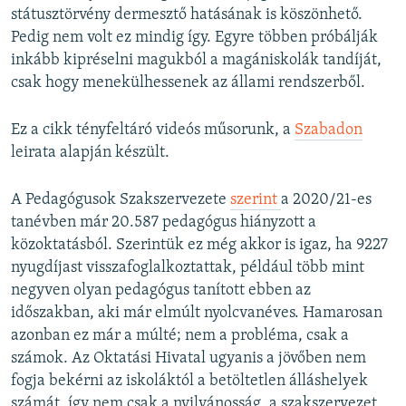
státusztörvény dermesztő hatásának is köszönhető.
Pedig nem volt ez mindig így. Egyre többen próbálják
inkább kipréselni magukból a magániskolák tandíját,
csak hogy menekülhessenek az állami rendszerből.
Ez a cikk tényfeltáró videós műsorunk, a
Szabadon
leirata alapján készült.
A Pedagógusok Szakszervezete
szerint
a 2020/21-es
tanévben már 20.587 pedagógus hiányzott a
közoktatásból. Szerintük ez még akkor is igaz, ha 9227
nyugdíjast visszafoglalkoztattak, például több mint
negyven olyan pedagógus tanított ebben az
időszakban, aki már elmúlt nyolcvanéves. Hamarosan
azonban ez már a múlté; nem a probléma, csak a
számok. Az Oktatási Hivatal ugyanis a jövőben nem
fogja bekérni az iskoláktól a betöltetlen álláshelyek
számát, így nem csak a nyilvánosság, a szakszervezet