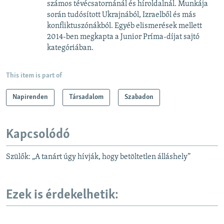
számos tévécsatornánál és híroldalnál. Munkája
során tudósított Ukrajnából, Izraelből és más
konfliktuszónákból. Egyéb elismerések mellett
2014-ben megkapta a Junior Príma-díjat sajtó
kategóriában.
This item is part of
Napirenden
Társadalom
Szabadon
Kapcsolódó
Szülők: „A tanárt úgy hívják, hogy betöltetlen álláshely”
Ezek is érdekelhetik: