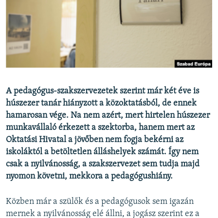
EURÓPAI UNIÓ
VILÁG
KLÍMAVÁLTOZÁS
A MÚLT TANULSÁGAI
KÖVESSEN MINKET!
A pedagógus-szakszervezetek szerint már két éve is
húszezer tanár hiányzott a közoktatásból, de ennek
hamarosan vége. Na nem azért, mert hirtelen húszezer
munkavállaló érkezett a szektorba, hanem mert az
Valamennyi RFE/RL weboldal
Oktatási Hivatal a jövőben nem fogja bekérni az
iskoláktól a betöltetlen álláshelyek számát. Így nem
csak a nyilvánosság, a szakszervezet sem tudja majd
nyomon követni, mekkora a pedagógushiány.
Közben már a szülők és a pedagógusok sem igazán
mernek a nyilvánosság elé állni, a jogász szerint ez a