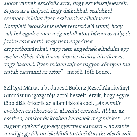
akkor vannak eszközök arra, hogy ezt visszajelezzék.
Sajnos az a helyzet, hogy diákokkal, szülőkkel
szemben is lehet ilyen eszközöket alkalmazni.
Komplett iskolákat is lehet retorzió alá vonni, hogy
valahol egyik évben még indulhatott három osztály, de
jövőre csak kettő, vagy nem engednek
csoportbontásokat, vagy nem engednek elindulni egy
nyelvi előkészítőt finanszírozási okokra hivatkozva,
vagy hasonló. Ilyen módon sajnos nagyon könnyen tud
rajtuk csattanni az ostor”
– meséli Tóth Bence.
Szilágyi Márta, a budapesti Budenz József Alapítványi
Gimnázium igazgatója arról beszélt: érzik, hogy egyre
több diák érkezik az állami iskolákból.
„Az elmúlt
években ez fokozódott, abszolút érezzük. Abban az
esetben, amikor év közben keresnek meg minket – ez
nagyon gyakori egy-egy gyermek kapcsán –, az szinte
mindig egy állami iskolából történő átiratkozásról szól.