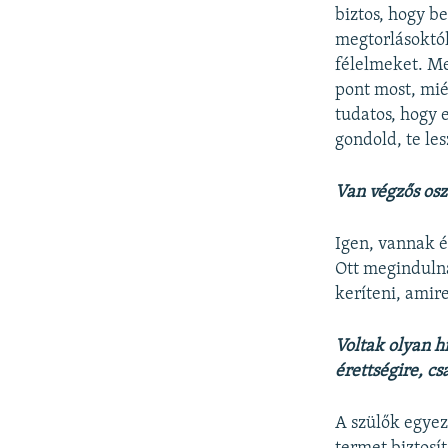
biztos, hogy b
megtorlásoktól
félelmeket. Me
pont most, mié
tudatos, hogy 
gondold, te les
Van végzős osz
Igen, vannak ér
Ott megindulna
keríteni, amir
Voltak olyan hí
érettségire, c
A szülők egyez