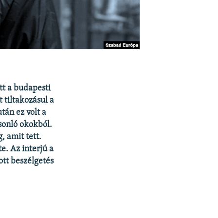
ütt a budapesti
 tiltakozásul a
tán ez volt a
sonló okokból.
, amit tett.
e. Az interjú a
tt beszélgetés