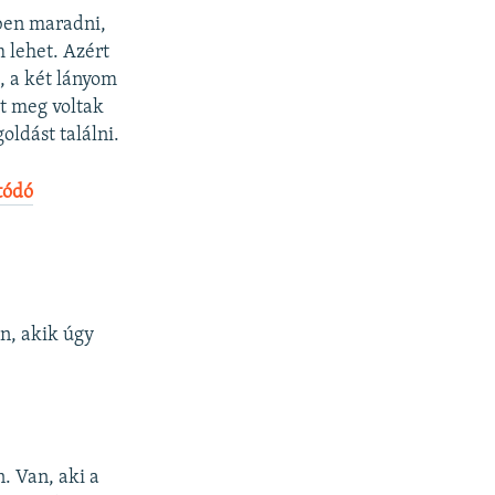
dben maradni,
 lehet. Azért
, a két lányom
rt meg voltak
ldást találni.
tódó
n, akik úgy
. Van, aki a