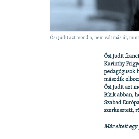
Ősi Judit azt mondja, nem volt más út, mint
Ősi Judit franc
Karinthy Frigy
pedagógusok he
második elbocs
Ősi Judit azt m
Bízik abban, ho
Szabad Európa
szerkesztett, r
Már eltelt egy 