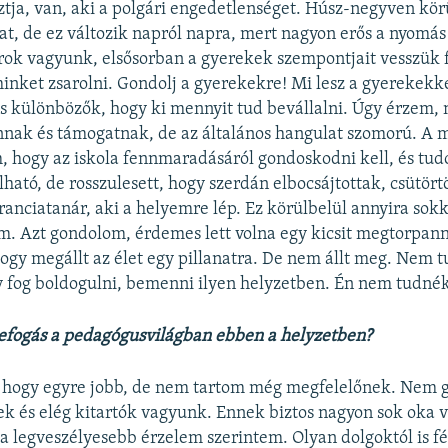
sztja, van, aki a polgári engedetlenséget. Húsz-negyven kö
t, de ez változik napról napra, mert nagyon erős a nyomá
rok vagyunk, elsősorban a gyerekek szempontjait vesszük 
 minket zsarolni. Gondolj a gyerekekre! Mi lesz a gyerekekk
is különbözők, hogy ki mennyit tud bevállalni. Úgy érzem,
nnak és támogatnak, de az általános hangulat szomorú. A 
m, hogy az iskola fennmaradásáról gondoskodni kell, és tu
ható, de rosszulesett, hogy szerdán elbocsájtottak, csütör
franciatanár, aki a helyemre lép. Ez körülbelül annyira sok
m. Azt gondolom, érdemes lett volna egy kicsit megtorpann
gy megállt az élet egy pillanatra. De nem állt meg. Nem 
y fog boldogulni, bemenni ilyen helyzetben. Én nem tudné
zefogás a pedagógusvilágban ebben a helyzetben?
 hogy egyre jobb, de nem tartom még megfelelőnek. Nem 
ek és elég kitartók vagyunk. Ennek biztos nagyon sok oka 
 a legveszélyesebb érzelem szerintem. Olyan dolgoktól is 