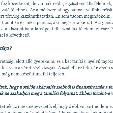
e fog következni, de vannak reális, egzisztenciális félelmek
 való félelmek. Az a módszer, ahogy bánnak velünk, erősít
rt tényleg kiszámíthatatlan. Én sem tudom megindokolni,
rt pont én és miért pont az, aki még sorra került. Azt gon
ezt a kiszámíthatatlanságot felhasználják félelemkeltésre. 
zel a következő.
tálya?
ettségi előtt álló gyerekeim, és a két tanítási nyelvű tagoza
k lassan az érettségi vizsgák. A szóbelikre február végén s
e még nem készültünk fel teljesen.
rek, hogy a szülők akár saját zsebből is finanszíroznák a fe
sak ne szakadjon meg a tanulási folyamat. Ebben történt-e 
tettek az intézményvezetővel, hogy ő ebben partner lenne