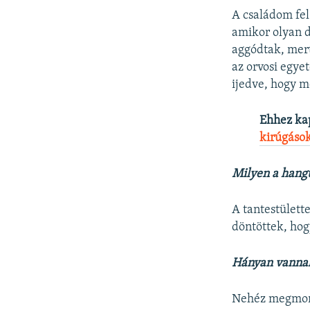
A családom fel
amikor olyan d
aggódtak, mert
az orvosi egye
ijedve, hogy m
Ehhez ka
kirúgások
Milyen a hangu
A tantestülett
döntöttek, hog
Hányan vanna
Nehéz megmonda