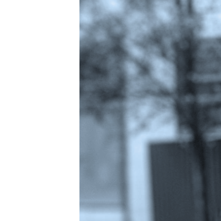
EURÓPAI UNIÓ
VILÁG
KLÍMAVÁLTOZÁS
A MÚLT TANULSÁGAI