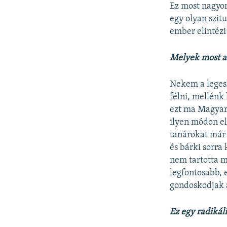
Ez most nagyon
egy olyan szit
ember elintézi
Melyek most a
Nekem a leges
félni, mellénk 
ezt ma Magyaro
ilyen módon el
tanárokat már
és bárki sorra
nem tartotta me
legfontosabb, 
gondoskodjak a
Ez egy radikál