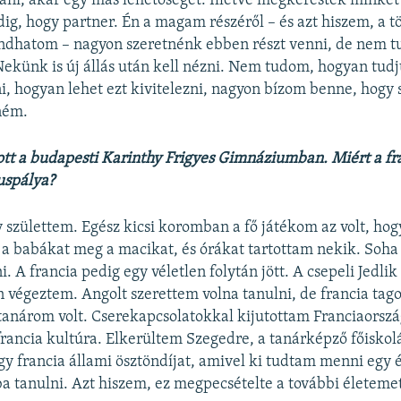
tani, akár egy más lehetőséget. Illetve megkerestek minket
ig, hogy partner. Én a magam részéről – és azt hiszem, a t
ndhatom – nagyon szeretnénk ebben részt venni, de nem 
 Nekünk is új állás után kell nézni. Nem tudom, hogyan tud
i, hogyan lehet ezt kivitelezni, nagyon bízom benne, hogy 
ném.
ott a budapesti Karinthy Frigyes Gimnáziumban. Miért a fr
uspálya?
y születtem. Egész kicsi koromban a fő játékom az volt, hog
 a babákat meg a macikat, és órákat tartottam nekik. Soh
. A francia pedig egy véletlen folytán jött. A csepeli Jedli
égeztem. Angolt szerettem volna tanulni, de francia tago
 tanárom volt. Cserekapcsolatokkal kijutottam Franciaorsz
francia kultúra. Elkerültem Szegedre, a tanárképző főiskolá
 francia állami ösztöndíjat, amivel ki tudtam menni egy 
a tanulni. Azt hiszem, ez megpecsételte a további életeme