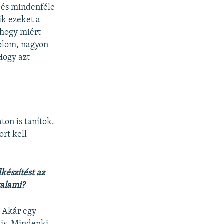
, és mindenféle
ik ezeket a
 hogy miért
dolom, nagyon
Hogy azt
ton is tanítok.
ort kell
lkészítést az
valami?
. Akár egy