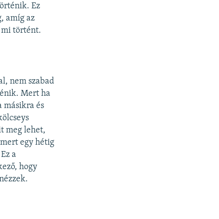
örténik. Ez
g, amíg az
mi történt.
al, nem szabad
rténik. Mert ha
a másikra és
kölcseys
t meg lehet,
 mert egy hétig
 Ez a
kező, hogy
 nézzek.