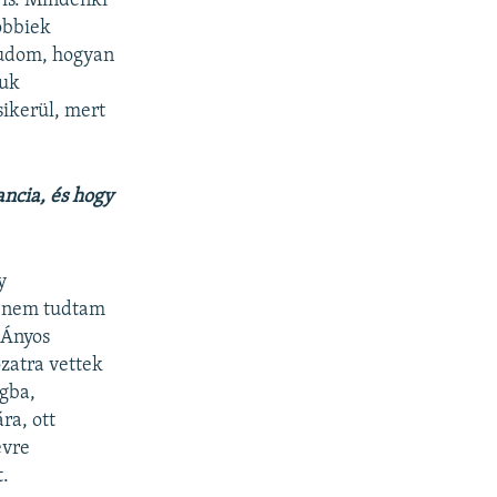
 is. Mindenki
öbbiek
tudom, hogyan
juk
sikerül, mert
ancia, és hogy
y
a nem tudtam
k Ányos
zatra vettek
ágba,
ra, ott
évre
t.