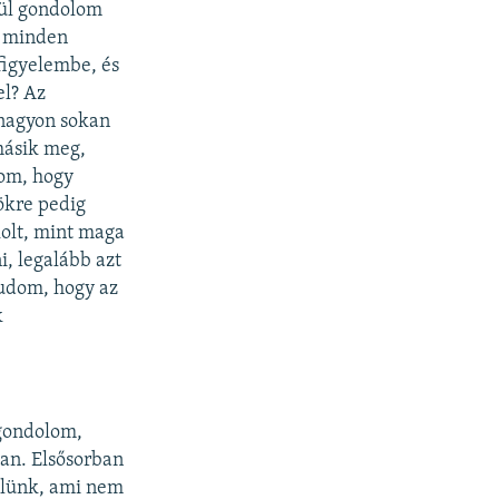
rül gondolom
s minden
figyelembe, és
el? Az
 nagyon sokan
másik meg,
dom, hogy
tökre pedig
kolt, mint maga
i, legalább azt
tudom, hogy az
k
gondolom,
van. Elsősorban
félünk, ami nem