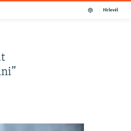
Hírlevél
t
lni”