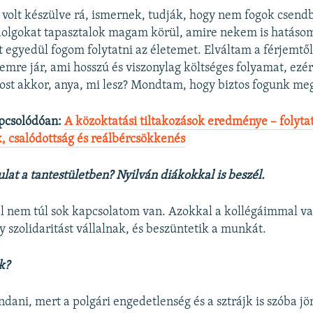
 volt készülve rá, ismernek, tudják, hogy nem fogok csen
olgokat tapasztalok magam körül, amire nekem is hatásom
 egyedül fogom folytatni az életemet. Elváltam a férjemtől
temre jár, ami hosszú és viszonylag költséges folyamat, ezé
ost akkor, anya, mi lesz? Mondtam, hogy biztos fogunk mego
pcsolódóan:
A közoktatási tiltakozások eredménye – folyta
, csalódottság és reálbércsökkenés
lat a tantestületben? Nyilván diákokkal is beszél.
el nem túl sok kapcsolatom van. Azokkal a kollégáimmal va
y szolidaritást vállalnak, és beszüntetik a munkát.
k?
ni, mert a polgári engedetlenség és a sztrájk is szóba jön