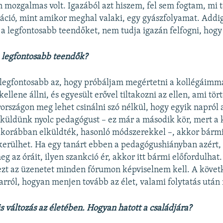
 mozgalmas volt. Igazából azt hiszem, fel sem fogtam, mi t
uáció, mint amikor meghal valaki, egy gyászfolyamat. Addi
 a legfontosabb teendőket, nem tudja igazán felfogni, hogy 
 legfontosabb teendők?
legfontosabb az, hogy próbáljam megértetni a kollégáimm
kellene állni, és egyesült erővel tiltakozni az ellen, ami tö
rszágon meg lehet csinálni szó nélkül, hogy egyik napról 
küldünk nyolc pedagógust – ez már a második kör, mert a 
 korábban elküldték, hasonló módszerekkel –, akkor bármi
 kerülhet. Ha egy tanárt ebben a pedagógushiányban azért,
g az óráit, ilyen szankció ér, akkor itt bármi előfordulhat.
ezt az üzenetet minden fórumon képviselnem kell. A követ
rról, hogyan menjen tovább az élet, valami folytatás után
is változás az életében. Hogyan hatott a családjára?