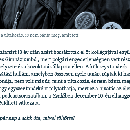
 a tiltakozás, és nem bánta meg, amit tett
iatanárt 13 év után azért bocsátották el öt kollégájával egy
es Gimnáziumból, mert polgári engedetlenségben vett részt
lyzete és a közoktatás állapota ellen. A kölcseys tanárok u
átási hullám, amelyben összesen nyolc tanárt rúgtak ki ha
ondja, nem volt más út, mint a tiltakozás, és nem bánta meg
gy egyszer tanárként folytathatja, mert ez a hivatás az élet
 podcastsorozatában, a
Szelfi
ben december 10-én elhangzo
övidített változata.
pár nap a sokk óta, mivel töltötte?