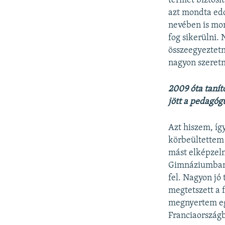
termet biztosí
azt mondta edd
nevében is mo
fog sikerülni.
összeegyeztetn
nagyon szeret
2009 óta tanít
jött a pedagóg
Azt hiszem, íg
körbeültettem
mást elképzelni
Gimnáziumban v
fel. Nagyon jó
megtetszett a 
megnyertem egy
Franciaországb