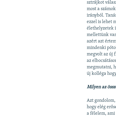
sztrájkot vála
most a számoka
irányból. Taná
ezzel is lehet
élethelyzetek 
mellettünk va
azért azt érte
mindenki pótol
megvolt az új 
az elbocsátáso
megmutatni, ho
új kolléga hog
Milyen az öss
Azt gondolom,
hogy elég erős
a félelem, ami