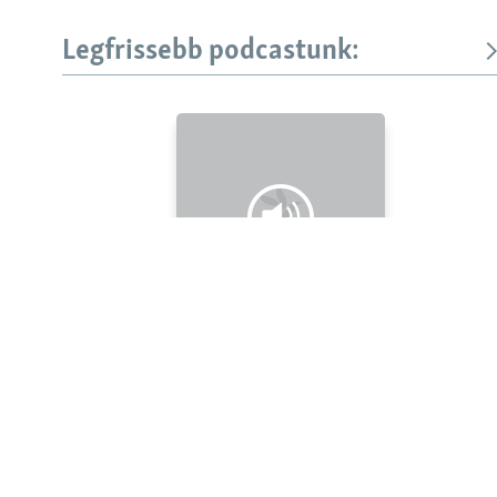
Legfrissebb podcastunk:
KÖVESSEN MINKET!
Valamennyi RFE/RL weboldal
Legfrissebb
Falusi Mariann: A siker jó érzés, de fontosabb a hozzá
vezető út
Szabad Európa Podcastok