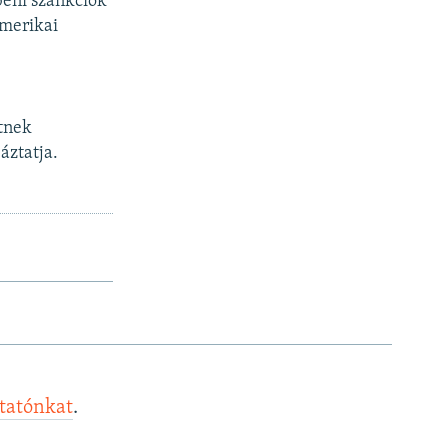
beni szankciók
amerikai
etnek
áztatja.
ztatónkat
.