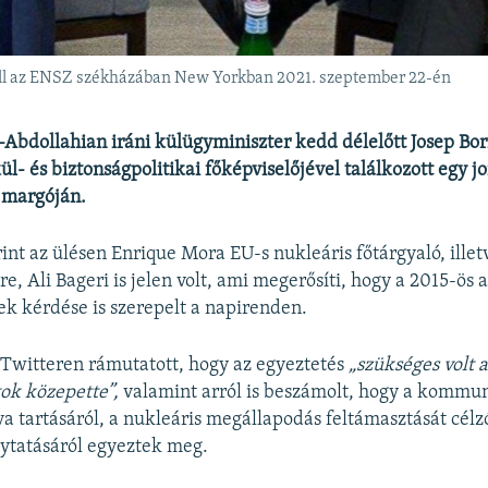
ell az ENSZ székházában New Yorkban 2021. szeptember 22-én
Abdollahian iráni külügyminiszter kedd délelőtt Josep Borr
l- és biztonságpolitikai főképviselőjével találkozott egy j
 margóján.
int az ülésen Enrique Mora EU-s nukleáris főtárgyaló, illet
re, Ali Bageri is jelen volt, ami megerősíti, hogy a 2015-ös
ek kérdése is szerepelt a napirenden.
a Twitteren rámutatott, hogy az egyeztetés
„szükséges volt 
tok közepette”,
valamint arról is beszámolt, hogy a kommu
va tartásáról, a nukleáris megállapodás feltámasztását célz
lytatásáról egyeztek meg.