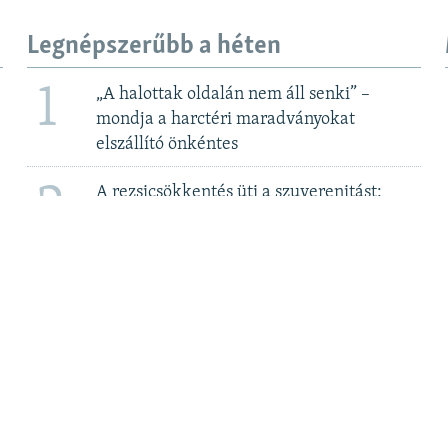
Legnépszerűbb a héten
1
„A halottak oldalán nem áll senki” –
mondja a harctéri maradványokat
elszállító önkéntes
2
A rezsicsökkentés üti a szuverenitást:
megegyezni készül a kormány a Bős-
Nagymarosi Vízlépcsőrendszerről 2. rész
3
Elege van Csányi Sándor OTP-vezérnek az
újabb adókból
4
MTVA szerkesztő: Itt „nem az ellenzéki
összefogást támogatják”