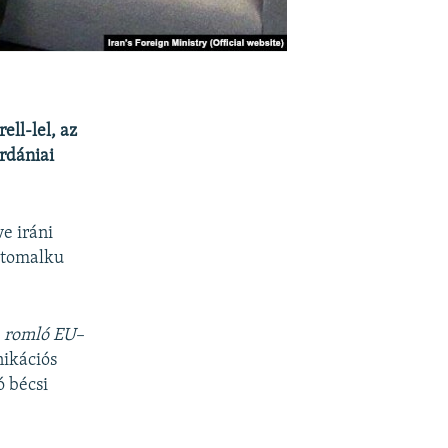
ell-lel, az
ordániai
ve iráni
 atomalku
a romló EU–
nikációs
ó bécsi