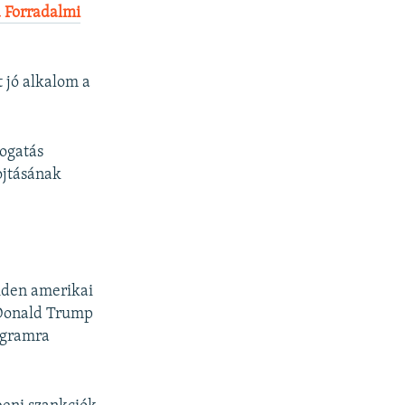
a Forradalmi
 jó alkalom a
mogatás
fojtásának
Biden amerikai
 Donald Trump
ogramra