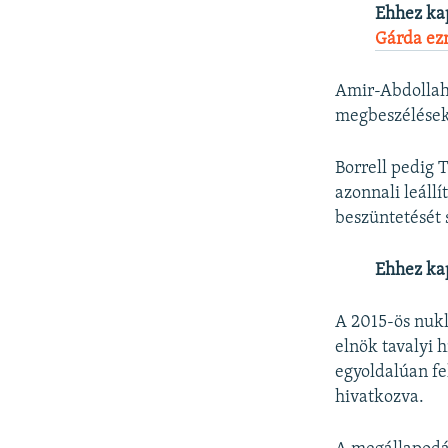
Ehhez ka
Gárda ez
Amir-Abdollahi
megbeszélések 
Borrell pedig 
azonnali leállí
beszüntetését 
Ehhez ka
A 2015-ös nukl
elnök tavalyi 
egyoldalúan fe
hivatkozva.