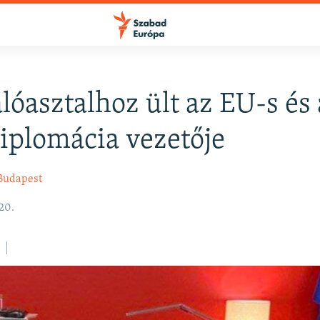
lóasztalhoz ült az EU-s és
FELIRATKOZÁS
diplomácia vezetője
Apple Podcasts
Budapest
20.
Spotify
Feliratkozás