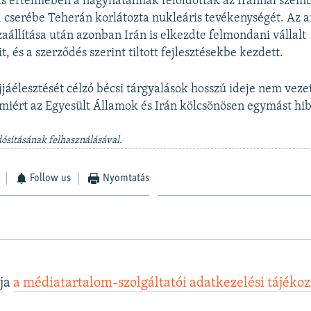
s értelmében a nagyhatalmak feloldották az Iránnal szem
t, cserébe Teherán korlátozta nukleáris tevékenységét. Az 
zaállítása után azonban Irán is elkezdte felmondani vállalt
t, és a szerződés szerint tiltott fejlesztésekbe kezdett.
jáélesztését célzó bécsi tárgyalások hosszú ideje nem vez
iért az Egyesült Államok és Irán kölcsönösen egymást hib
dósításának felhasználásával.
Follow us
Nyomtatás
lja
a médiatartalom-szolgáltatói adatkezelési tájéko