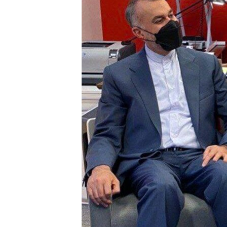
EURÓPAI UNIÓ
VILÁG
KLÍMAVÁLTOZÁS
A MÚLT TANULSÁGAI