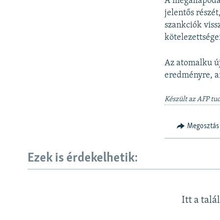
A megállapodá
jelentős részé
szankciók viss
kötelezettségei
Az atomalku új
eredményre, am
Készült az AFP tu
Megosztás
Ezek is érdekelhetik:
Itt a talá