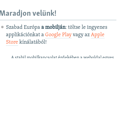
Maradjon velünk!
Szabad Európa
a mobilján
: töltse le ingyenes
applikációnkat a
Google Play
vagy az
Apple
Store
kínálatából!
A stabil mobilkapcsolat érdekében a weboldal egyes
funkciói az applikációban csak korlátozottan érhetők
el.
Szabad Európa a
postafiókjában
: kérje
ingyenes hírlevelünket
, hogy elsőként
értesüljön cikkeinkről!
Szabad Európa a
YouTube
-on: iratkozzon fel
videócsatornánkra
!