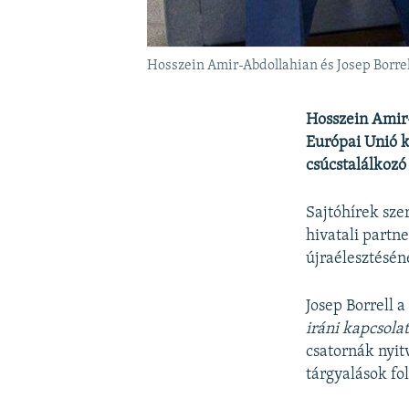
Hosszein Amir-Abdollahian és Josep Borr
Hosszein Amir-
Európai Unió kü
csúcstalálkozó
Sajtóhírek szer
hivatali partne
újraélesztésén
Josep Borrell 
iráni kapcsola
csatornák nyit
tárgyalások fo