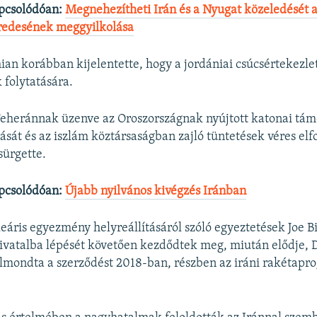
pcsolódóan:
Megnehezítheti Irán és a Nyugat közeledését 
redesének meggyilkolása
an korábban kijelentette, hogy a jordániai csúcsértekezlet
folytatására.
Teheránnak üzenve az Oroszországnak nyújtott katonai tá
tását és az iszlám köztársaságban zajló tüntetések véres el
sürgette.
pcsolódóan:
Újabb nyilvános kivégzés Iránban
eáris egyezmény helyreállításáról szóló egyeztetések Joe 
hivatalba lépését követően kezdődtek meg, miután elődje,
lmondta a szerződést 2018-ban, részben az iráni rakétapr