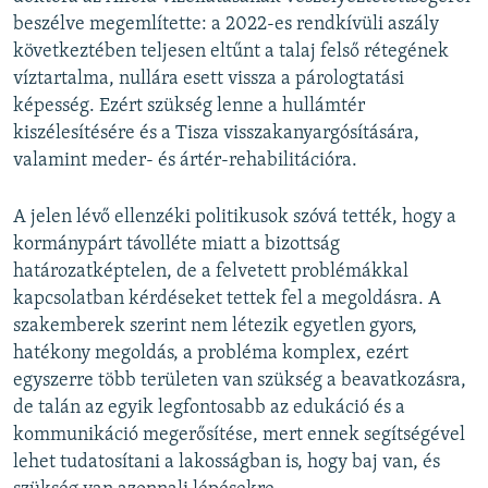
beszélve megemlítette: a 2022-es rendkívüli aszály
következtében teljesen eltűnt a talaj felső rétegének
víztartalma, nullára esett vissza a párologtatási
képesség. Ezért szükség lenne a hullámtér
kiszélesítésére és a Tisza visszakanyargósítására,
valamint meder- és ártér-rehabilitációra.
A jelen lévő ellenzéki politikusok szóvá tették, hogy a
kormánypárt távolléte miatt a bizottság
határozatképtelen, de a felvetett problémákkal
kapcsolatban kérdéseket tettek fel a megoldásra. A
szakemberek szerint nem létezik egyetlen gyors,
hatékony megoldás, a probléma komplex, ezért
egyszerre több területen van szükség a beavatkozásra,
de talán az egyik legfontosabb az edukáció és a
kommunikáció megerősítése, mert ennek segítségével
lehet tudatosítani a lakosságban is, hogy baj van, és