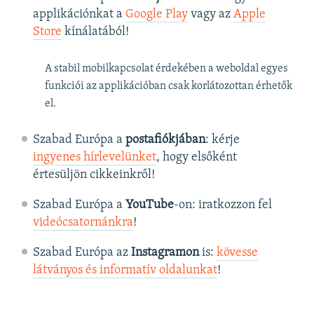
applikációnkat a
Google Play
vagy az
Apple
Store
kínálatából!
A stabil mobilkapcsolat érdekében a weboldal egyes
funkciói az applikációban csak korlátozottan érhetők
el.
Szabad Európa a
postafiókjában
: kérje
ingyenes hírlevelünket
, hogy elsőként
értesüljön cikkeinkről!
Szabad Európa a
YouTube
-on: iratkozzon fel
videócsatornánkra
!
Szabad Európa az
Instagramon
is:
kövesse
látványos és informatív oldalunkat
! ​