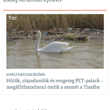
szükség van azonnali lépésekre.
EHHEZ KAPCSOLÓDÓAN:
Hűtők, olajoshordók és rengeteg PET-palack –
megállíthatatlanul ömlik a szemét a Tiszába