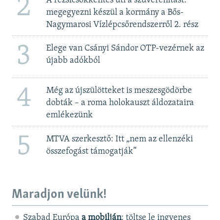
2
A rezsicsökkentés üti a szuverenitást:
megegyezni készül a kormány a Bős-
Nagymarosi Vízlépcsőrendszerről 2. rész
3
Elege van Csányi Sándor OTP-vezérnek az
újabb adókból
4
Még az újszülötteket is meszesgödörbe
dobták – a roma holokauszt áldozataira
emlékezünk
5
MTVA szerkesztő: Itt „nem az ellenzéki
összefogást támogatják”
Maradjon velünk!
Szabad Európa
a mobilján
: töltse le ingyenes