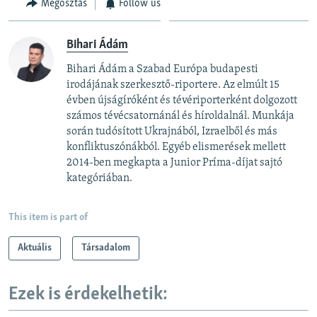
Megosztás
Follow us
Bihari Ádám
Bihari Ádám a Szabad Európa budapesti
irodájának szerkesztő-riportere. Az elmúlt 15
évben újságíróként és tévériporterként dolgozott
számos tévécsatornánál és híroldalnál. Munkája
során tudósított Ukrajnából, Izraelből és más
konfliktuszónákból. Egyéb elismerések mellett
2014-ben megkapta a Junior Príma-díjat sajtó
kategóriában.
This item is part of
Aktuális
Társadalom
Ezek is érdekelhetik: