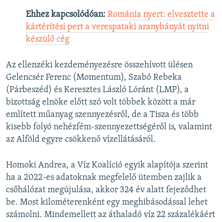
Ehhez kapcsolódóan:
Románia nyert: elvesztette a
kártérítési pert a verespataki aranybányát nyitni
készülő cég
Az ellenzéki kezdeményezésre összehívott ülésen
Gelencsér Ferenc (Momentum), Szabó Rebeka
(Párbeszéd) és Keresztes László Lóránt (LMP), a
bizottság elnöke előtt szó volt többek között a már
említett műanyag szennyezésről, de a Tisza és több
kisebb folyó nehézfém-szennyezettségéről is, valamint
az Alföld egyre csökkenő vízellátásáról.
Homoki Andrea, a Víz Koalíció egyik alapítója szerint
ha a 2022-es adatoknak megfelelő ütemben zajlik a
csőhálózat megújulása, akkor 324 év alatt fejeződhet
be. Most kilométerenként egy meghibásodással lehet
számolni. Mindemellett az áthaladó víz 22 százalékáért