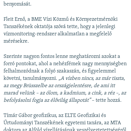
benyomását.
Fleit Ernő, a BME Vízi Közmű és Környezetmérnöki
Tanszékének oktatója szóvá tette, hogy a jelenlegi
vízmonitoring-rendszer alkalmatlan a megfelelő
mérésekre.
Szerinte nagyon fontos lenne meghatározni azokat a
forró pontokat, ahol a nehézfémek nagy mennyiségben
felhalmozódnak a folyó szakaszán, és figyelemmel
követni, tanulmányozni.
„A vízben nincs, az már tiszta,
az megy Brüsszelbe az országjelentésre, de ami itt
marad velünk – az ólom, a kadmium, a cink, a réz –, az
befolyásolni fogja az élővilág állapotát”
– tette hozzá.
Tímár Gábor geofizikus, az ELTE Geofizikai és
Űrtudományi Tanszékének egyetemi tanára, az MTA
doktora az Alföld vízellátásának veszélyeztetettségéről