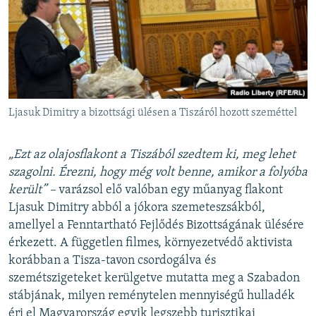
Ljasuk Dimitry a bizottsági ülésen a Tiszáról hozott szeméttel
„Ezt az olajosflakont a Tiszából szedtem ki, meg lehet
szagolni. Érezni, hogy még volt benne, amikor a folyóba
került” –
varázsol elő valóban egy műanyag flakont
Ljasuk Dimitry abból a jókora szemeteszsákból,
amellyel a Fenntartható Fejlődés Bizottságának ülésére
érkezett. A független filmes, környezetvédő aktivista
korábban a Tisza-tavon csordogálva és
szemétszigeteket kerülgetve mutatta meg a Szabadon
stábjának, milyen reménytelen mennyiségű hulladék
éri el Magyarország egyik legszebb turisztikai