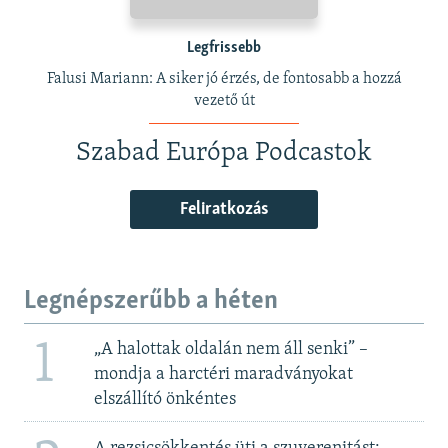
Legfrissebb
Falusi Mariann: A siker jó érzés, de fontosabb a hozzá
vezető út
Szabad Európa Podcastok
Feliratkozás
Legnépszerűbb a héten
1
„A halottak oldalán nem áll senki” –
mondja a harctéri maradványokat
elszállító önkéntes