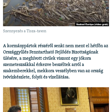
EURÓPAI UNIÓ
VILÁG
KLÍMAVÁLTOZÁS
A MÚLT TANULSÁGAI
Szennyezés a Tisza-tavon
KÖVESSEN MINKET!
A kormánypártok részéről senki nem ment el hétfőn az
Országgyűlés Fenntartható Fejlődés Bizottságának
ülésére, a meghívott civilek viszont egy jókora
szemeteszsákkal érkezve beszéltek arról a
Valamennyi RFE/RL weboldal
szakemberekkel, mekkora veszélyben van az ország
ivóvízkészlete, folyói és vízellátása.