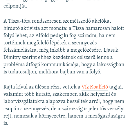
célpontját.
A Tisza-tóra rendszeresen szemétszedő akciókat
hirdető aktivista azt mondta: a Tisza hamarosan halott
folyó lehet, az Alföld pedig ki fog száradni, ha nem
történnek megfelelő lépések a szennyezés
felszámolására, még inkább a megelőzésére. Ljasuk
Dimitry szerint ehhez kezdetnek célszerű lenne a
probléma átfogó kommunikációja, hogy a lakosságban
is tudatosuljon, mekkora bajban van a folyó.
Rajta kívül az ülésen részt vettek a
Víz Koalíció
tagjai,
valamint több kutató, szakember, akik helyszíni és
laborvizsgálatokra alapozva beszéltek arról, hogy nem
csupán a szennyezés, de a szárazság is jelentős veszélyt
rejt, nemcsak a környezetre, hanem a mezőgazdaságra
is.