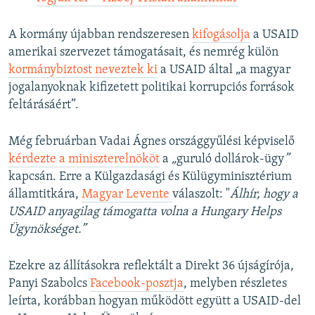
A kormány újabban rendszeresen
kifogásolja
a USAID
amerikai szervezet támogatásait, és nemrég külön
kormánybiztost neveztek ki
a USAID által „a magyar
jogalanyoknak kifizetett politikai korrupciós források
feltárásáért”.
Még februárban Vadai Ágnes országgyűlési képviselő
kérdezte a miniszterelnököt
a
„
guruló dollárok-ügy
”
kapcsán. Erre a Külgazdasági és Külügyminisztérium
államtitkára,
Magyar Levente
válaszolt: "
Álhír, hogy a
USAID anyagilag támogatta volna a Hungary Helps
Ügynökséget.”
Ezekre az állításokra reflektált a Direkt 36 újságírója,
Panyi Szabolcs
Facebook-posztja
, melyben részletes
leírta, korábban hogyan működött együtt a USAID-del