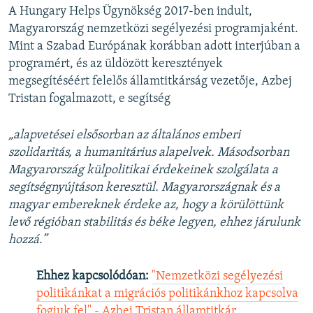
A Hungary Helps Ügynökség 2017-ben indult,
Magyarország nemzetközi segélyezési programjaként.
Mint a Szabad Európának korábban adott interjúban a
programért, és az üldözött keresztények
megsegítéséért felelős államtitkárság vezetője, Azbej
Tristan fogalmazott, e segítség
„alapvetései elsősorban az általános emberi
szolidaritás, a humanitárius alapelvek. Másodsorban
Magyarország külpolitikai érdekeinek szolgálata a
segítségnyújtáson keresztül. Magyarországnak és a
magyar embereknek érdeke az, hogy a körülöttünk
levő régióban stabilitás és béke legyen, ehhez járulunk
hozzá.”
Ehhez kapcsolódóan:
"Nemzetközi segélyezési
politikánkat a migrációs politikánkhoz kapcsolva
fogjuk fel" - Azbej Tristan államtitkár