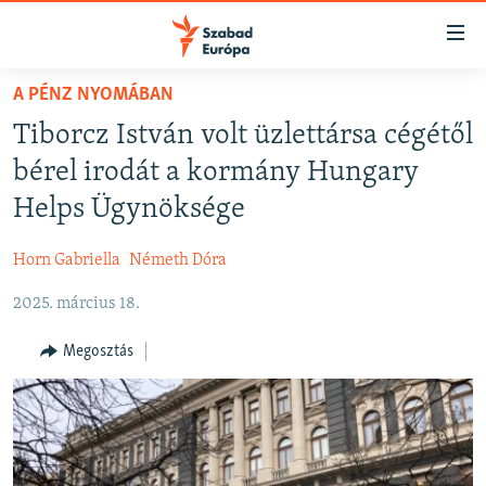
Akadálymentes
mód
Ugrás
A PÉNZ NYOMÁBAN
a
NAPIRENDEN
Tiborcz István volt üzlettársa cégétől
fő
AKTUÁLIS
oldalra
bérel irodát a kormány Hungary
FELIRATKOZÁS
PODCASTOK
Ugrás
Helps Ügynöksége
a
VIDEÓK
tartalomjegyzékre
Horn Gabriella
Németh Dóra
Spotify
ELEMZŐ
Ugrás
a
2025. március 18.
NER15
Feliratkozás
keresésre
SZABADON
Megosztás
TÁRSADALOM
DEMOKRÁCIA
A PÉNZ NYOMÁBAN