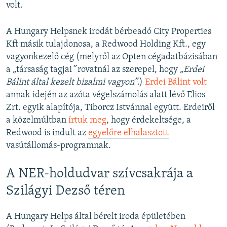
volt.
A Hungary Helpsnek irodát bérbeadó City Properties
Kft másik tulajdonosa, a Redwood Holding Kft., egy
vagyonkezelő cég (melyről az Opten cégadatbázisában
a
„
társaság tagjai
”
rovatnál az szerepel, hogy
„Erdei
Bálint által kezelt bizalmi vagyon”
.)
Erdei Bálint volt
annak idején az azóta végelszámolás alatt lévő Elios
Zrt. egyik alapítója, Tiborcz Istvánnal együtt. Erdeiről
a közelmúltban
írtuk meg
, hogy érdekeltsége, a
Redwood is indult az
egyelőre elhalasztott
vasútállomás-programnak.
A NER-holdudvar szívcsakrája a
Szilágyi Dezső téren
A Hungary Helps által bérelt iroda épületében