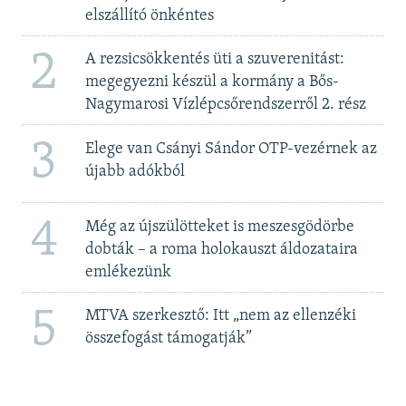
elszállító önkéntes
2
A rezsicsökkentés üti a szuverenitást:
megegyezni készül a kormány a Bős-
Nagymarosi Vízlépcsőrendszerről 2. rész
3
Elege van Csányi Sándor OTP-vezérnek az
újabb adókból
4
Még az újszülötteket is meszesgödörbe
dobták – a roma holokauszt áldozataira
emlékezünk
5
MTVA szerkesztő: Itt „nem az ellenzéki
összefogást támogatják”