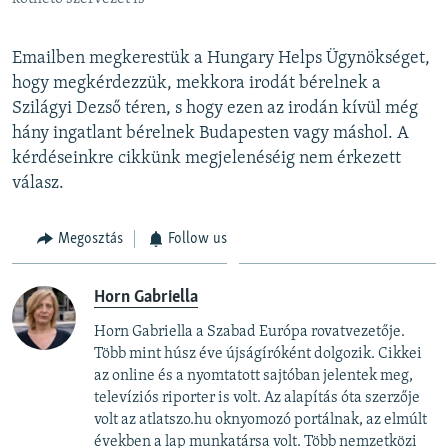
Emailben megkerestük a Hungary Helps Ügynökséget,
hogy megkérdezzük, mekkora irodát bérelnek a
Szilágyi Dezső téren, s hogy ezen az irodán kívül még
hány ingatlant bérelnek Budapesten vagy máshol. A
kérdéseinkre cikkünk megjelenéséig nem érkezett
válasz.
Megosztás
Follow us
Horn Gabriella
Horn Gabriella a Szabad Európa rovatvezetője.
Több mint húsz éve újságíróként dolgozik. Cikkei
az online és a nyomtatott sajtóban jelentek meg,
televíziós riporter is volt. Az alapítás óta szerzője
volt az atlatszo.hu oknyomozó portálnak, az elmúlt
években a lap munkatársa volt. Több nemzetközi