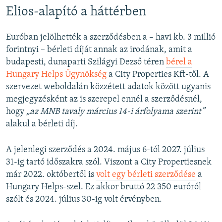
Elios-alapító a háttérben
Euróban jelölhették a szerződésben a – havi kb. 3 millió
forintnyi – bérleti díját annak az irodának, amit a
budapesti, dunaparti Szilágyi Dezső téren
bérel a
Hungary Helps Ügynökség
a City Properties Kft-től. A
szervezet weboldalán közzétett adatok között ugyanis
megjegyzésként az is szerepel ennél a szerződésnél,
hogy
„az MNB tavaly március 14-i árfolyama szerint”
alakul a bérleti díj.
A jelenlegi szerződés a 2024. május 6-tól 2027. július
31-ig tartó időszakra szól. Viszont a City Propertiesnek
már 2022. októbertől is
volt egy bérleti szerződése
a
Hungary Helps-szel. Ez akkor bruttó 22 350 euróról
szólt és 2024. július 30-ig volt érvényben.