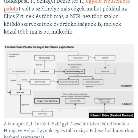
(Budapest. I., Szilágyi Dezső tér 1.,
egykor Neuschloss
palota
) volt a székhelye más cégek mellet például az
Elios Zrt-nek és több más, a NER-hez több szálon
kötődő szervezetnek és érdekeltségnek is, melyek
közül több ma is ott működik.
A budapesti, I. kerületi Szilágyi Dezső tér 1-ben bérel irodát a
Hungary Helps Ügynökség és több más, a Fidesz-holdudvarhoz
köthető szervezet is