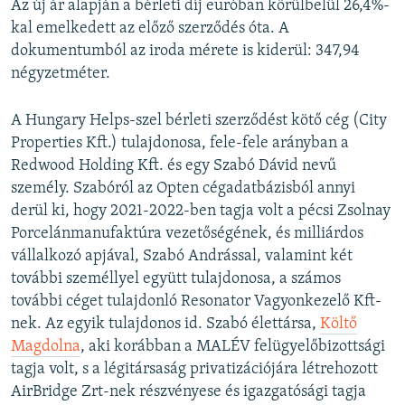
Az új ár alapján a bérleti díj euróban körülbelül 26,4%-
kal emelkedett az előző szerződés óta. A
dokumentumból az iroda mérete is kiderül: 347,94
négyzetméter.
A Hungary Helps-szel bérleti szerződést kötő cég (City
Properties Kft.) tulajdonosa, fele-fele arányban a
Redwood Holding Kft. és egy Szabó Dávid nevű
személy. Szabóról az Opten cégadatbázisból annyi
derül ki, hogy 2021-2022-ben tagja volt a pécsi Zsolnay
Porcelánmanufaktúra vezetőségének, és milliárdos
vállalkozó apjával, Szabó Andrással, valamint két
további személlyel együtt tulajdonosa, a számos
további céget tulajdonló Resonator Vagyonkezelő Kft-
nek. Az egyik tulajdonos id. Szabó élettársa,
Költő
Magdolna
, aki korábban a MALÉV felügyelőbizottsági
tagja volt, s a légitársaság privatizációjára létrehozott
AirBridge Zrt-nek részvényese és igazgatósági tagja