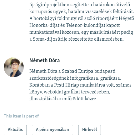
újságíróprojektben segítette a határokon átívelő
korrupciós ügyek, hatalmi visszaélések feltárását. ​
A hortobágyi földmutyiról szóló riportjáért Hégető
Honorka-díjat és Telenor-különdíjat kapott
munkatársával közösen, egy másik írásáért pedig
a Soma-díj zsűrije részesítette elismerésben.
Németh Dóra
Németh Dóra a Szabad Európa budapesti
szerkesztőségének infografikusa, grafikusa.
Korábban a Pesti Hírlap munkatársa volt, számos
könyv, weboldal grafikai tervezésében,
illusztrálásában működött közre.
This item is part of
Aktuális
A pénz nyomában
Hírlevél