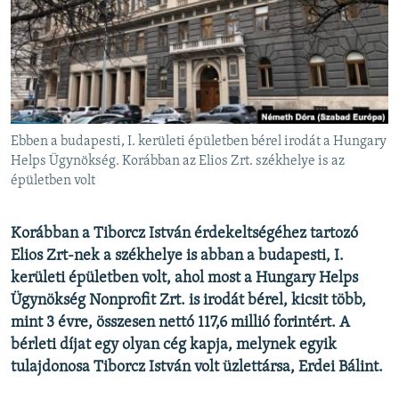
EURÓPAI UNIÓ
VILÁG
KLÍMAVÁLTOZÁS
A MÚLT TANULSÁGAI
Ebben a budapesti, I. kerületi épületben bérel irodát a Hungary
KÖVESSEN MINKET!
Helps Ügynökség. Korábban az Elios Zrt. székhelye is az
épületben volt
Korábban a Tiborcz István érdekeltségéhez tartozó
Valamennyi RFE/RL weboldal
Elios Zrt-nek a székhelye is abban a budapesti, I.
kerületi épületben volt, ahol most a Hungary Helps
Ügynökség Nonprofit Zrt. is irodát bérel, kicsit több,
mint 3 évre, összesen nettó 117,6 millió forintért. A
bérleti díjat egy olyan cég kapja, melynek egyik
tulajdonosa Tiborcz István volt üzlettársa, Erdei Bálint.