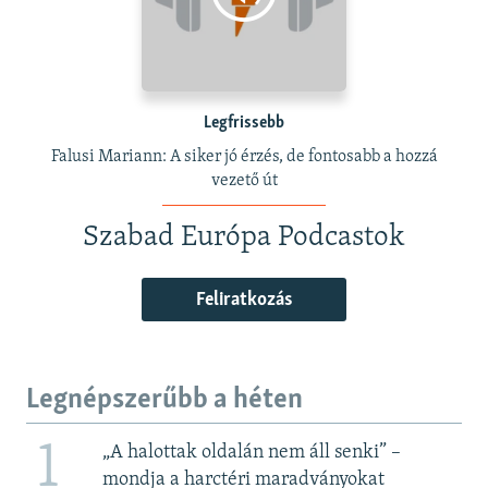
Legfrissebb
Falusi Mariann: A siker jó érzés, de fontosabb a hozzá
vezető út
Szabad Európa Podcastok
Feliratkozás
Legnépszerűbb a héten
1
„A halottak oldalán nem áll senki” –
mondja a harctéri maradványokat