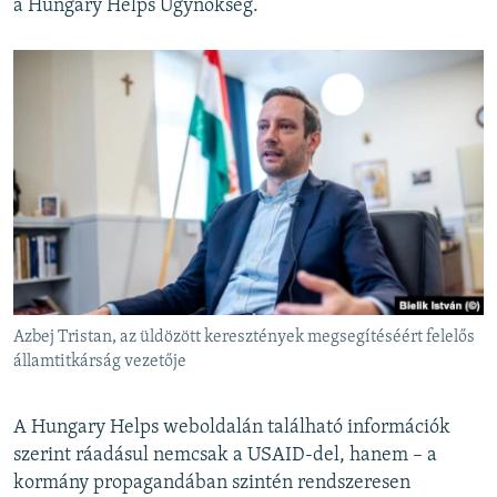
a Hungary Helps Ügynökség.
Azbej Tristan, az üldözött keresztények megsegítéséért felelős
államtitkárság vezetője
A Hungary Helps weboldalán található információk
szerint ráadásul nemcsak a USAID-del, hanem – a
kormány propagandában szintén rendszeresen