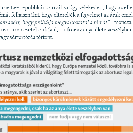
Susie Lee republikánus riválisa úgy vélekedett, hogy az ell
témát felhasználni, hogy eltereljék a figyelmet az árak eme
m azért, hogy próbálja megváltoztatni a témát”
– mondta a
rtuszt azon eseteken kívül, amikor az anya élete veszélyben
agy vérfertőzés történt.