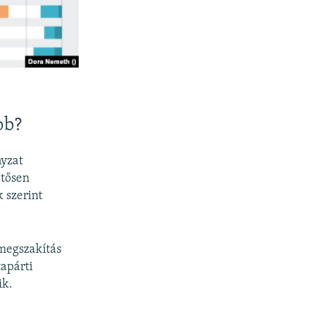
bb?
nyzat
etősen
 szerint
gmegszakítás
apárti
ik.