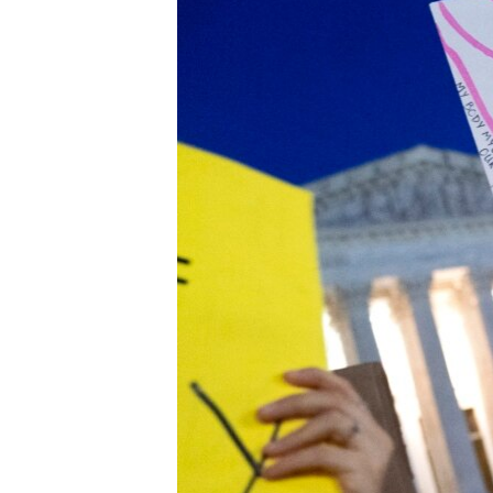
EURÓPAI UNIÓ
VILÁG
KLÍMAVÁLTOZÁS
A MÚLT TANULSÁGAI