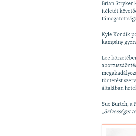
Brian Stryker 
ítéletét követ
támogatottsága
Kyle Kondik po
kampány gyors 
Lee körzetében 
abortuszdöntés
megakadályozás
tüntetést szer
általában hete
Sue Burtch, a
„Szívességet t