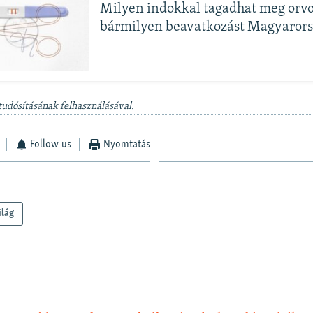
Milyen indokkal tagadhat meg orv
bármilyen beavatkozást Magyaror
tudósításának felhasználásával.
Follow us
Nyomtatás
ilág