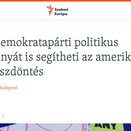
emokratapárti politikus
FELIRATKOZÁS
yát is segítheti az amerik
szdöntés
Apple Podcasts
Budapest
Spotify
Feliratkozás