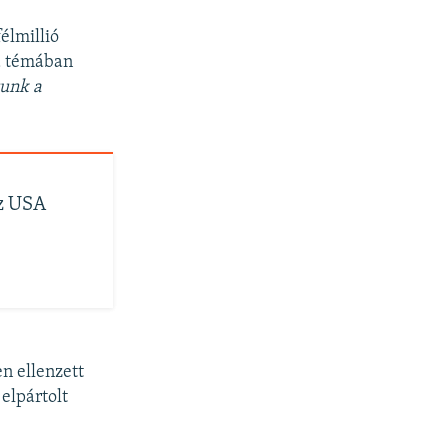
élmillió
 a témában
sunk a
az USA
en ellenzett
elpártolt