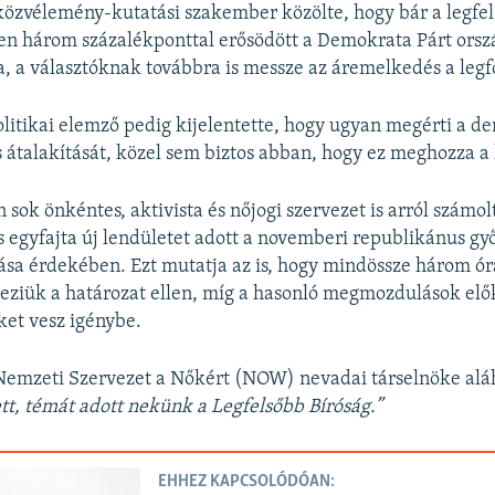
közvélemény-kutatási szakember közölte, hogy bár a legfe
ően három százalékponttal erősödött a Demokrata Párt orsz
, a választóknak továbbra is messze az áremelkedés a legf
litikai elemző pedig kijelentette, hogy ugyan megérti a d
átalakítását, közel sem biztos abban, hogy ez meghozza a 
sok önkéntes, aktivista és nőjogi szervezet is arról számol
 egyfajta új lendületet adott a novemberi republikánus g
a érdekében. Ezt mutatja az is, hogy mindössze három óra 
veziük a határozat ellen, míg a hasonló megmozdulások elő
ket vesz igénybe.
 Nemzeti Szervezet a Nőkért (NOW) nevadai társelnöke alá
ett, témát adott nekünk a Legfelsőbb Bíróság.”
EHHEZ KAPCSOLÓDÓAN: