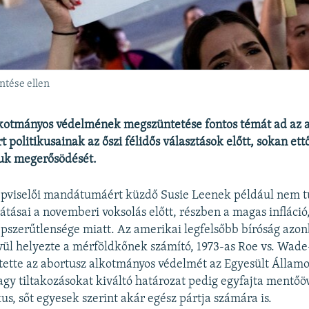
ntése ellen
lkotmányos védelmének megszüntetése fontos témát ad az 
politikusainak az őszi félidős választások előtt, sokan ett
uk megerősödését.
pviselői mandátumáért küzdő Susie Leenek például nem t
átásai a novemberi voksolás előtt, részben a magas infláció
pszerűtlensége miatt. Az amerikai legfelsőbb bíróság azon
vül helyezte a mérföldkőnek számító, 1973-as Roe vs. Wade-
tette az abortusz alkotmányos védelmét az Egyesült Állam
agy tiltakozásokat kiváltó határozat pedig egyfajta mentőöv
us, sőt egyesek szerint akár egész pártja számára is.