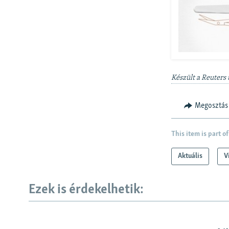
Készült a Reuters 
Megosztás
This item is part of
Aktuális
V
Ezek is érdekelhetik: