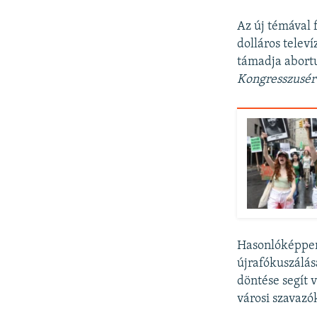
Az új témával 
dolláros telev
támadja abortu
Kongresszusért
Hasonlóképpen
újrafókuszálás
döntése segít 
városi szavazó