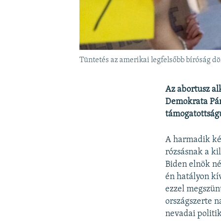
Tüntetés az amerikai legfelsőbb bíróság dö
Az abortusz a
Demokrata Párt 
támogatottság
A harmadik ké
rózsásnak a kil
Biden elnök né
én hatályon kí
ezzel megszün
országszerte n
nevadai politik