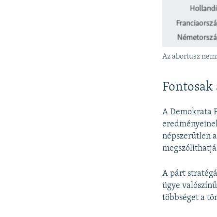
Az abortusz nemz
Fontosak 
A Demokrata P
eredményeinek
népszerűtlen a
megszólíthatják
A párt stratég
ügye valószín
többséget a tör