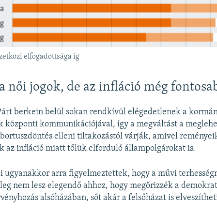
etközi elfogadottsága ig
a női jogok, de az infláció még fontosa
árt berkein belül sokan rendkívül elégedetlenek a kormá
 központi kommunikációjával, így a megváltást a megleh
bortuszdöntés elleni tiltakozástól várják, amivel reményeik
 az infláció miatt tőlük elforduló állampolgárokat is.
ái ugyanakkor arra figyelmeztettek, hogy a művi terhessé
űleg nem lesz elegendő ahhoz, hogy megőrizzék a demokrat
vényhozás alsóházában, sőt akár a felsőházat is elveszíthet