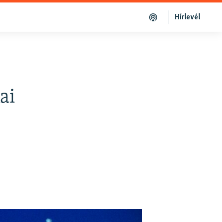
Hírlevél
ai