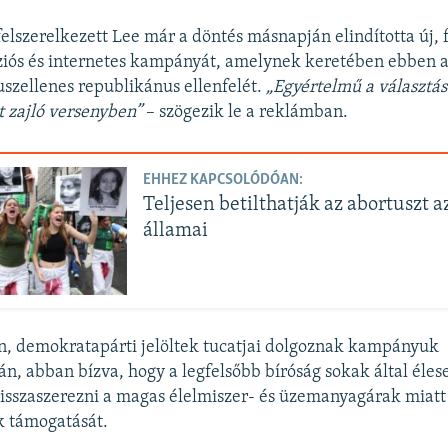
felszerelkezett Lee már a döntés másnapján elindította új, f
íziós és internetes kampányát, amelynek keretében ebben
szellenes republikánus ellenfelét.
„Egyértelmű a választá
 zajló versenyben”
– szögezik le a reklámban.
EHHEZ KAPCSOLÓDÓAN:
Teljesen betilthatják az abortuszt 
államai
, demokratapárti jelöltek tucatjai dolgoznak kampányuk
án, abban bízva, hogy a legfelsőbb bíróság sokak által éles
visszaszerezni a magas élelmiszer- és üzemanyagárak miatt 
k támogatását.