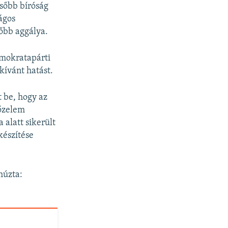
lsőbb bíróság
ágos
őbb aggálya.
emokratapárti
kívánt hatást.
t be, hogy az
yőzelem
alatt sikerült
készítése
húzta: