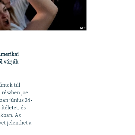
amerikai
ől várják
űntek túl
, részben Joe
ban június 24-
ítéletet, és
okban. Az
et jelenthet a