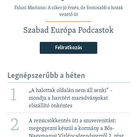
Falusi Mariann: A siker jó érzés, de fontosabb a hozzá
vezető út
Szabad Európa Podcastok
Feliratkozás
Legnépszerűbb a héten
1
„A halottak oldalán nem áll senki” –
mondja a harctéri maradványokat
elszállító önkéntes
2
A rezsicsökkentés üti a szuverenitást:
megegyezni készül a kormány a Bős-
Nagymarosi Vízlépcsőrendszerről 2. rész