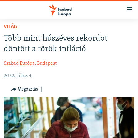
Akadálymentes
mód
Ugrás
VILÁG
a
NAPIRENDEN
Több mint húszéves rekordot
fő
AKTUÁLIS
oldalra
döntött a török infláció
FELIRATKOZÁS
PODCASTOK
Ugrás
a
Szabad Európa, Budapest
VIDEÓK
tartalomjegyzékre
Spotify
2022. július 4.
ELEMZŐ
Ugrás
a
NER15
Megosztás
Feliratkozás
keresésre
SZABADON
TÁRSADALOM
DEMOKRÁCIA
A PÉNZ NYOMÁBAN