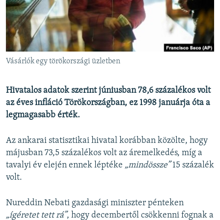
EURÓPAI UNIÓ
VILÁG
KLÍMAVÁLTOZÁS
A MÚLT TANULSÁGAI
Vásárlók egy törökországi üzletben
KÖVESSEN MINKET!
Hivatalos adatok szerint júniusban 78,6 százalékos volt
az éves infláció Törökországban, ez 1998 januárja óta a
legmagasabb érték.
Valamennyi RFE/RL weboldal
Az ankarai statisztikai hivatal korábban közölte, hogy
májusban 73,5 százalékos volt az áremelkedés, míg a
tavalyi év elején ennek léptéke
„mindössze”
15 százalék
volt.
Nureddin Nebati gazdasági miniszter pénteken
„ígéretet tett rá”
, hogy decembertől csökkenni fognak a