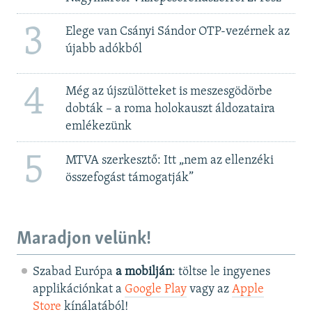
3
Elege van Csányi Sándor OTP-vezérnek az
újabb adókból
4
Még az újszülötteket is meszesgödörbe
dobták – a roma holokauszt áldozataira
emlékezünk
5
MTVA szerkesztő: Itt „nem az ellenzéki
összefogást támogatják”
Maradjon velünk!
Szabad Európa
a mobilján
: töltse le ingyenes
applikációnkat a
Google Play
vagy az
Apple
Store
kínálatából!