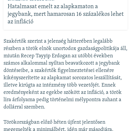
Hatalmasat emelt az alapkamaton a
jegybank, mert hamarosan 16 százalékos lehet
az infláció
Szakértők szerint a jelenség hátterében legalább
részben a török elnök unortodox gazdaságpolitikája áll,
miután Recep Tayyip Erdogan az utóbbi években
számos alkalommal nyíltan beavatkozott a jegybank
döntéseibe, a szakértők figyelmeztetései ellenére
kikényszerítette az alapkamat sorozatos leszállítását,
illetve kirúgta az intézmény több vezetőjét. Ennek
eredményeként az egekbe szökött az infláció, a török
líra árfolyama pedig történelmi mélypontra zuhant a
dollárral szemben.
Törökországban előző héten újfent jelentősen
megemelték a minimálbért, idén már másodjára.