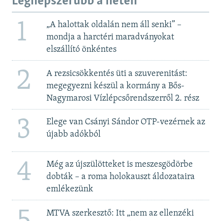
Legnépszerűbb a héten
1
„A halottak oldalán nem áll senki” –
mondja a harctéri maradványokat
elszállító önkéntes
2
A rezsicsökkentés üti a szuverenitást:
megegyezni készül a kormány a Bős-
Nagymarosi Vízlépcsőrendszerről 2. rész
3
Elege van Csányi Sándor OTP-vezérnek az
újabb adókból
4
Még az újszülötteket is meszesgödörbe
dobták – a roma holokauszt áldozataira
emlékezünk
MTVA szerkesztő: Itt „nem az ellenzéki