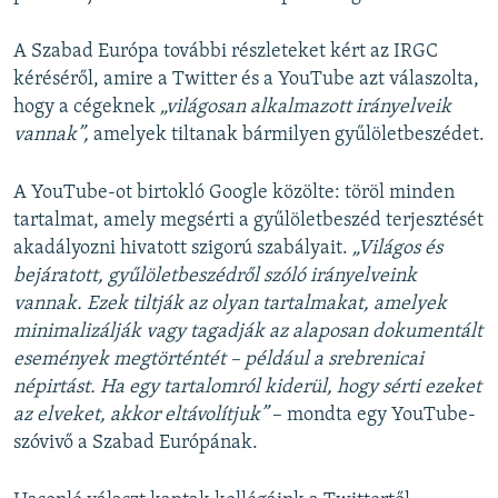
A Szabad Európa további részleteket kért az IRGC
kéréséről, amire a Twitter és a YouTube azt válaszolta,
hogy a cégeknek
„világosan alkalmazott irányelveik
vannak”,
amelyek tiltanak bármilyen gyűlöletbeszédet.
A YouTube-ot birtokló Google közölte: töröl minden
tartalmat, amely megsérti a gyűlöletbeszéd terjesztését
akadályozni hivatott szigorú szabályait.
„Világos és
bejáratott, gyűlöletbeszédről szóló irányelveink
vannak. Ezek tiltják az olyan tartalmakat, amelyek
minimalizálják vagy tagadják az alaposan dokumentált
események megtörténtét – például a srebrenicai
népirtást. Ha egy tartalomról kiderül, hogy sérti ezeket
az elveket, akkor eltávolítjuk”
– mondta egy YouTube-
szóvivő a Szabad Európának.