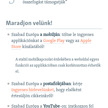
5
összefogást támogatják”
Maradjon velünk!
Szabad Európa
a mobilján
: töltse le ingyenes
applikációnkat a
Google Play
vagy az
Apple
Store
kínálatából!
A stabil mobilkapcsolat érdekében a weboldal egyes
funkciói az applikációban csak korlátozottan érhetők
el.
Szabad Európa a
postafiókjában
: kérje
ingyenes hírlevelünket
, hogy elsőként
értesüljön cikkeinkről!
Szabad Európa a
YouTube
-on: iratkozzon fel