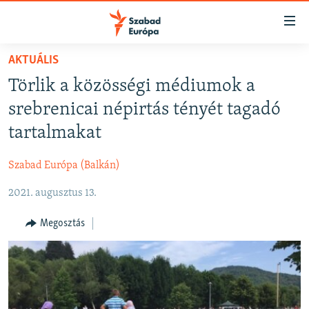
Akadálymentes
mód
Ugrás
AKTUÁLIS
a
NAPIRENDEN
Törlik a közösségi médiumok a
fő
AKTUÁLIS
oldalra
srebrenicai népirtás tényét tagadó
FELIRATKOZÁS
PODCASTOK
Ugrás
tartalmakat
a
VIDEÓK
tartalomjegyzékre
Szabad Európa (Balkán)
Spotify
ELEMZŐ
Ugrás
a
2021. augusztus 13.
NER15
Feliratkozás
keresésre
SZABADON
Megosztás
TÁRSADALOM
DEMOKRÁCIA
A PÉNZ NYOMÁBAN