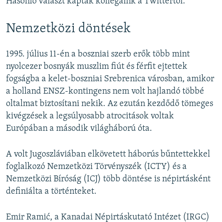
Hasonló választ kaptak kollégáink a Twittertől.
Nemzetközi döntések
1995. július 11-én a boszniai szerb erők több mint
nyolcezer bosnyák muszlim fiút és férfit ejtettek
fogságba a kelet-boszniai Srebrenica városban, amikor
a holland ENSZ-kontingens nem volt hajlandó többé
oltalmat biztosítani nekik. Az ezután kezdődő tömeges
kivégzések a legsúlyosabb atrocitások voltak
Európában a második világháború óta.
A volt Jugoszláviában elkövetett háborús bűntettekkel
foglalkozó Nemzetközi Törvényszék (ICTY) és a
Nemzetközi Bíróság (ICJ) több döntése is népirtásként
definiálta a történteket.
Emir Ramić, a Kanadai Népirtáskutató Intézet (IRGC)