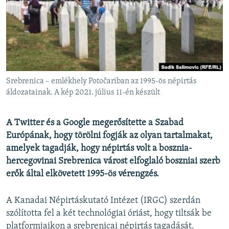
EURÓPAI UNIÓ
VILÁG
KLÍMAVÁLTOZÁS
A MÚLT TANULSÁGAI
Srebrenica – emlékhely Potočariban az 1995-ös népirtás
KÖVESSEN MINKET!
áldozatainak. A kép 2021. július 11-én készült
A Twitter és a Google megerősítette a Szabad
Európának, hogy törölni fogják az olyan tartalmakat,
Valamennyi RFE/RL weboldal
amelyek tagadják, hogy népirtás volt a bosznia-
hercegovinai Srebrenica várost elfoglaló boszniai szerb
erők által elkövetett 1995-ös vérengzés.
A Kanadai Népirtáskutató Intézet (IRGC) szerdán
szólította fel a két technológiai óriást, hogy tiltsák be
platformjaikon a srebrenicai népirtás tagadását.