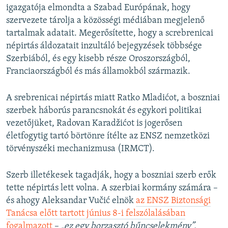
igazgatója elmondta a Szabad Európának, hogy
szervezete tárolja a közösségi médiában megjelenő
tartalmak adatait. Megerősítette, hogy a screbrenicai
népirtás áldozatait inzultáló bejegyzések többsége
Szerbiából, és egy kisebb része Oroszországból,
Franciaországból és más államokból származik.
A srebrenicai népirtás miatt Ratko Mladićot, a boszniai
szerbek háborús parancsnokát és egykori politikai
vezetőjüket, Radovan
Karadžićot is jogerősen
életfogytig tartó börtönre ítélte az ENSZ nemzetközi
törvényszéki mechanizmusa (IRMCT).
Szerb illetékesek tagadják, hogy a boszniai szerb erők
tette népirtás lett volna. A szerbiai kormány számára –
és ahogy Aleksandar Vučić elnök
az ENSZ Biztonsági
Tanácsa előtt tartott június 8-i felszólalásában
fogalmazott
–
„ez egy borzasztó bűncselekmény”.