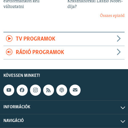
életformánkon kell
Krasznahorkai László Nobel-
változtatni
díja?
Összes epizód
TV PROGRAMOK
RÁDIÓ PROGRAMOK
KÖVESSEN MINKET!
INFORMÁCIÓK
NAVIGÁCIÓ