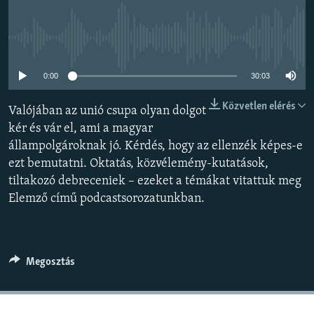
EURÓPAI UNIÓ
VILÁG
Jelenleg nincs elérhető tartalom
KLÍMAVÁLTOZÁS
0:00
30:03
A MÚLT TANULSÁGAI
Közvetlen elérés
Valójában az unió csupa olyan dolgot
KÖVESSEN MINKET!
kér és vár el, ami a magyar
állampolgároknak jó. Kérdés, hogy az ellenzék képes-e
ezt bemutatni. Oktatás, közvélemény-kutatások,
tiltakozó debreceniek – ezeket a témákat vitattuk meg
Valamennyi RFE/RL weboldal
Elemző című podcastsorozatunkban.
Megosztás