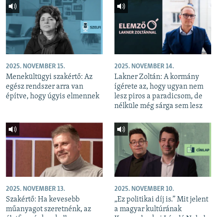
2025. NOVEMBER 15.
2025. NOVEMBER 14.
Menekültügyi szakértő: Az
Lakner Zoltán: A kormány
egész rendszer arra van
ígérete az, hogy ugyan nem
építve, hogy úgyis elmennek
lesz piros a paradicsom, de
nélküle még sárga sem lesz
2025. NOVEMBER 13.
2025. NOVEMBER 10.
Szakértő: Ha kevesebb
„Ez politikai díj is.” Mit jelent
műanyagot szeretnénk, az
a magyar kultúrának