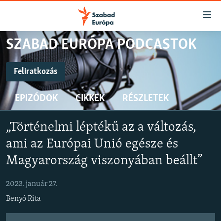
Akadálymentes
mód
Ugrás
SZABAD EURÓPA PODCASTOK
a
NAPIRENDEN
fő
AKTUÁLIS
Feliratkozás
oldalra
FELIRATKOZÁS
PODCASTOK
Ugrás
EPIZÓDOK
CIKKEK
RÉSZLETEK
a
VIDEÓK
tartalomjegyzékre
Spotify
ELEMZŐ
Ugrás
„Történelmi léptékű az a változás,
a
NER15
ami az Európai Unió egésze és
Feliratkozás
keresésre
SZABADON
Magyarország viszonyában beállt”
TÁRSADALOM
2023. január 27.
DEMOKRÁCIA
Benyó Rita
A PÉNZ NYOMÁBAN