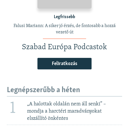
Legfrissebb
Falusi Mariann: A siker jó érzés, de fontosabb a hozzá
vezető út
Szabad Európa Podcastok
Feliratkozás
Legnépszerűbb a héten
1
„A halottak oldalán nem áll senki” –
mondja a harctéri maradványokat
elszállító önkéntes