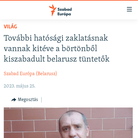
Akadálymentes
mód
Ugrás
VILÁG
a
NAPIRENDEN
További hatósági zaklatásnak
fő
AKTUÁLIS
oldalra
vannak kitéve a börtönből
FELIRATKOZÁS
PODCASTOK
Ugrás
kiszabadult belarusz tüntetők
a
VIDEÓK
tartalomjegyzékre
Szabad Európa (Belarusz)
Spotify
ELEMZŐ
Ugrás
a
2023. május 25.
NER15
Feliratkozás
keresésre
SZABADON
Megosztás
TÁRSADALOM
DEMOKRÁCIA
A PÉNZ NYOMÁBAN