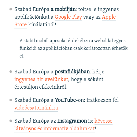
Szabad Európa
a mobilján
: töltse le ingyenes
applikációnkat a
Google Play
vagy az
Apple
Store
kínálatából!
A stabil mobilkapcsolat érdekében a weboldal egyes
funkciói az applikációban csak korlátozottan érhetők
el.
Szabad Európa a
postafiókjában
: kérje
ingyenes hírlevelünket
, hogy elsőként
értesüljön cikkeinkről!
Szabad Európa a
YouTube
-on: iratkozzon fel
videócsatornánkra
!
Szabad Európa az
Instagramon
is:
kövesse
látványos és informatív oldalunkat
! ​