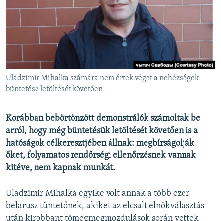
EURÓPAI UNIÓ
VILÁG
KLÍMAVÁLTOZÁS
A MÚLT TANULSÁGAI
Uladzimir Mihalka számára nem értek véget a nehézségek
KÖVESSEN MINKET!
büntetése letöltését követően
Korábban bebörtönzött demonstrálók számoltak be
arról, hogy még büntetésük letöltését követően is a
Valamennyi RFE/RL weboldal
hatóságok célkeresztjében állnak: megbírságolják
őket, folyamatos rendőrségi ellenőrzésnek vannak
kitéve, nem kapnak munkát.
Uladzimir Mihalka egyike volt annak a több ezer
belarusz tüntetőnek, akiket az elcsalt elnökválasztás
után kirobbant tömegmegmozdulások során vettek