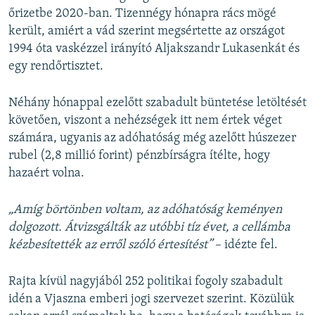
őrizetbe 2020-ban. Tizennégy hónapra rács mögé
került, amiért a vád szerint megsértette az országot
1994 óta vaskézzel irányító Aljakszandr Lukasenkát és
egy rendőrtisztet.
Néhány hónappal ezelőtt szabadult büntetése letöltését
követően, viszont a nehézségek itt nem értek véget
számára, ugyanis az adóhatóság még azelőtt húszezer
rubel (2,8 millió forint) pénzbírságra ítélte, hogy
hazaért volna.
„Amíg börtönben voltam, az adóhatóság keményen
dolgozott. Átvizsgálták az utóbbi tíz évet, a cellámba
kézbesítették az erről szóló értesítést”
– idézte fel.
Rajta kívül nagyjából 252 politikai fogoly szabadult
idén a Vjaszna emberi jogi szervezet szerint. Közülük