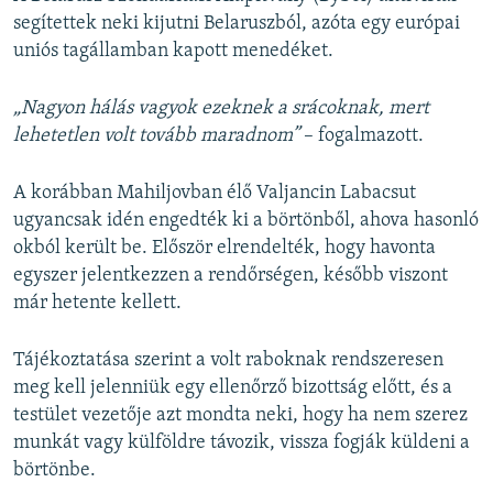
segítettek neki kijutni Belaruszból, azóta egy európai
uniós tagállamban kapott menedéket.
„Nagyon hálás vagyok ezeknek a srácoknak, mert
lehetetlen volt tovább maradnom”
– fogalmazott.
A korábban Mahiljovban élő Valjancin Labacsut
ugyancsak idén engedték ki a börtönből, ahova hasonló
okból került be. Először elrendelték, hogy havonta
egyszer jelentkezzen a rendőrségen, később viszont
már hetente kellett.
Tájékoztatása szerint a volt raboknak rendszeresen
meg kell jelenniük egy ellenőrző bizottság előtt, és a
testület vezetője azt mondta neki, hogy ha nem szerez
munkát vagy külföldre távozik, vissza fogják küldeni a
börtönbe.