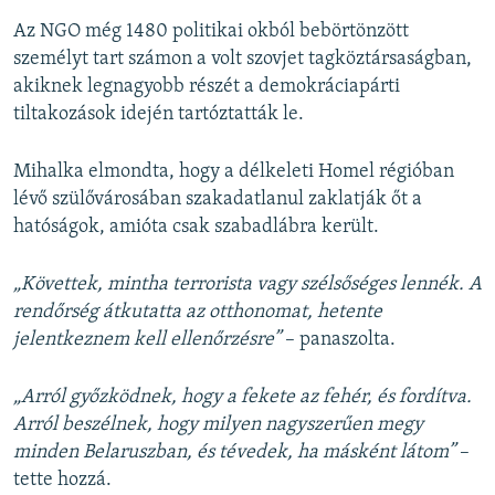
Az NGO még 1480 politikai okból bebörtönzött
személyt tart számon a volt szovjet tagköztársaságban,
akiknek legnagyobb részét a demokráciapárti
tiltakozások idején tartóztatták le.
Mihalka elmondta, hogy a délkeleti Homel régióban
lévő szülővárosában szakadatlanul zaklatják őt a
hatóságok, amióta csak szabadlábra került.
„Követtek, mintha terrorista vagy szélsőséges lennék. A
rendőrség átkutatta az otthonomat, hetente
jelentkeznem kell ellenőrzésre”
– panaszolta.
„Arról győzködnek, hogy a fekete az fehér, és fordítva.
Arról beszélnek, hogy milyen nagyszerűen megy
minden Belaruszban, és tévedek, ha másként látom”
–
tette hozzá.