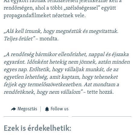
Az egykori rabnak rendszeresen jelentkeznie kell a
rendőrségen, ahol a többi „szélsőségessel” együtt
propagandafilmeket nézetnek vele.
„Alá kell írnunk, hogy megnéztük és megvitattuk.
Teljes őrület”
– mondta.
„A rendőrség bármikor ellenőrizhet, nappal és éjszaka
egyaránt. Időnként hetekig nem jönnek, aztán minden
egyes nap. Erőltetik, hogy vállaljak munkát, de az
egyetlen lehetőség, amit kaptam, hogy teheneket
fejjek egy termelőszövetkezetben. Azt mondtam a
rendőröknek, hogy nem vállalom”
– tette hozzá.
Megosztás
Follow us
Ezek is érdekelhetik: