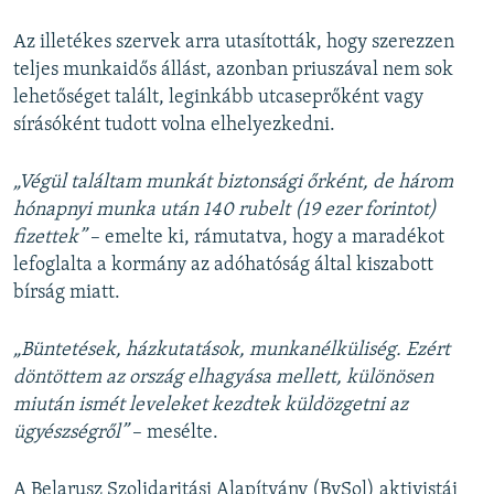
Az illetékes szervek arra utasították, hogy szerezzen
teljes munkaidős állást, azonban priuszával nem sok
lehetőséget talált, leginkább utcaseprőként vagy
sírásóként tudott volna elhelyezkedni.
„Végül találtam munkát biztonsági őrként, de három
hónapnyi munka után 140 rubelt (19 ezer forintot)
fizettek”
– emelte ki, rámutatva, hogy a maradékot
lefoglalta a kormány az adóhatóság által kiszabott
bírság miatt.
„Büntetések, házkutatások, munkanélküliség. Ezért
döntöttem az ország elhagyása mellett, különösen
miután ismét leveleket kezdtek küldözgetni az
ügyészségről”
– mesélte.
A Belarusz Szolidaritási Alapítvány (BySol) aktivistái