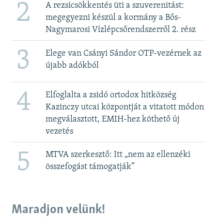
2
A rezsicsökkentés üti a szuverenitást:
megegyezni készül a kormány a Bős-
Nagymarosi Vízlépcsőrendszerről 2. rész
3
Elege van Csányi Sándor OTP-vezérnek az
újabb adókból
4
Elfoglalta a zsidó ortodox hitközség
Kazinczy utcai központját a vitatott módon
megválasztott, EMIH-hez köthető új
vezetés
5
MTVA szerkesztő: Itt „nem az ellenzéki
összefogást támogatják”
Maradjon velünk!