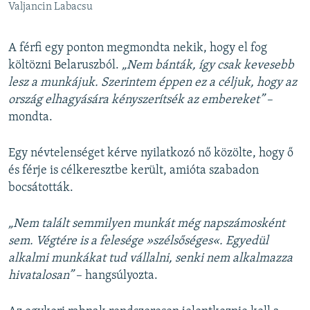
Valjancin Labacsu
A férfi egy ponton megmondta nekik, hogy el fog
költözni Belaruszból.
„Nem bánták, így csak kevesebb
lesz a munkájuk. Szerintem éppen ez a céljuk, hogy az
ország elhagyására kényszerítsék az embereket”
–
mondta.
Egy névtelenséget kérve nyilatkozó nő közölte, hogy ő
és férje is célkeresztbe került, amióta szabadon
bocsátották.
„Nem talált semmilyen munkát még napszámosként
sem. Végtére is a felesége »szélsőséges«. Egyedül
alkalmi munkákat tud vállalni, senki nem alkalmazza
hivatalosan”
– hangsúlyozta.