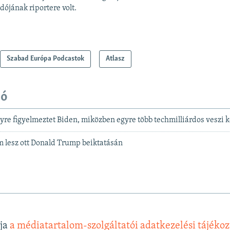
dójának riportere volt.
Szabad Európa Podcastok
Atlasz
dó
yre figyelmeztet Biden, miközben egyre több techmilliárdos veszi 
 lesz ott Donald Trump beiktatásán
lja
a médiatartalom-szolgáltatói adatkezelési tájéko