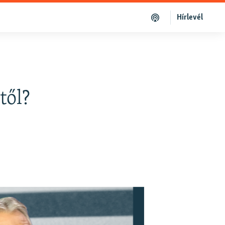
Hírlevél
től?