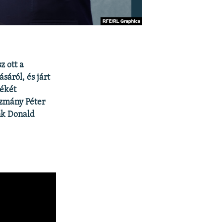
z ott a
sáról, és járt
békét
ázmány Péter
nk Donald