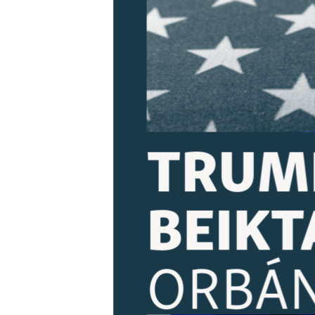
EURÓPAI UNIÓ
VILÁG
KLÍMAVÁLTOZÁS
A MÚLT TANULSÁGAI