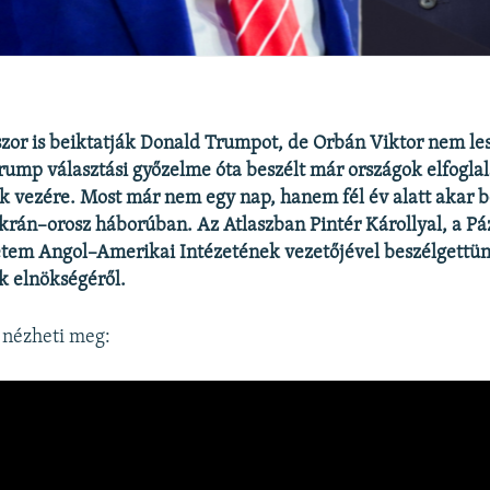
or is beiktatják Donald Trumpot, de Orbán Viktor nem les
ump választási győzelme óta beszélt már országok elfoglalá
k vezére. Most már nem egy nap, hanem fél év alatt akar 
krán–orosz háborúban. Az Atlaszban Pintér Károllyal, a P
etem Angol–Amerikai Intézetének vezetőjével beszélgettü
 elnökségéről.
t nézheti meg: