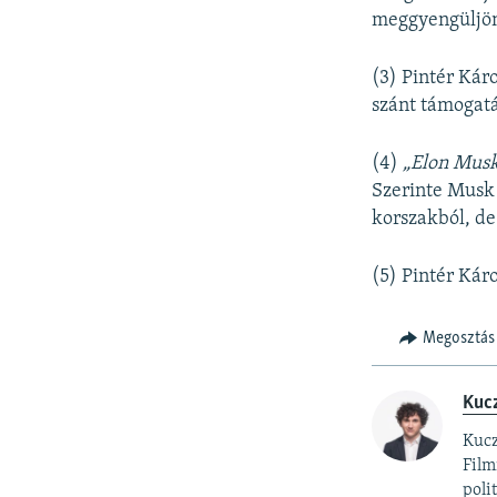
meggyengüljö
(3) Pintér Kár
szánt támogat
(4)
„Elon Musk
Szerinte Musk
korszakból, de
(5) Pintér Kár
Megosztás
Kucz
Kucz
Film
poli