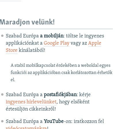
Maradjon velünk!
Szabad Európa
a mobilján
: töltse le ingyenes
applikációnkat a
Google Play
vagy az
Apple
Store
kínálatából!
A stabil mobilkapcsolat érdekében a weboldal egyes
funkciói az applikációban csak korlátozottan érhetők
el.
Szabad Európa a
postafiókjában
: kérje
ingyenes hírlevelünket
, hogy elsőként
értesüljön cikkeinkről!
Szabad Európa a
YouTube
-on: iratkozzon fel
videócsatornánkra
!