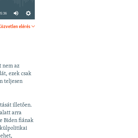
35:36
Közvetlen elérés
SHARE
nt nem az
dát, ezek csak
 teljesen
ását illetően.
alatt arra
oe Biden fiának
külpolitikai
lehet,