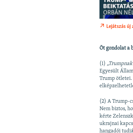
Lejátszás új
Öt gondolat a 
(1)
„Trumpnak s
Egyesült Állam
Trump ötletei
elképzelhetetl
(2) A Trump-cs
Nem biztos, ho
kérte Zelenszk
ukrajnai kapcs
hangadói tudjá