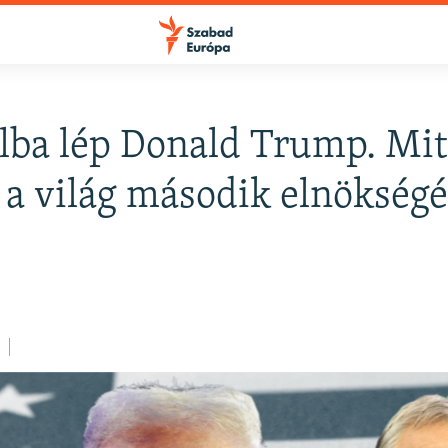
lba lép Donald Trump. Mit
FELIRATKOZÁS
 a világ második elnökségé
Apple Podcasts
Spotify
Feliratkozás