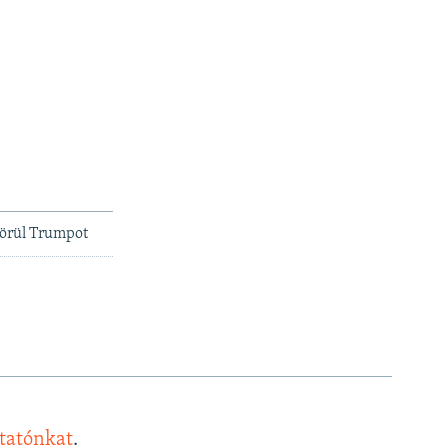
körül Trumpot
ztatónkat
.