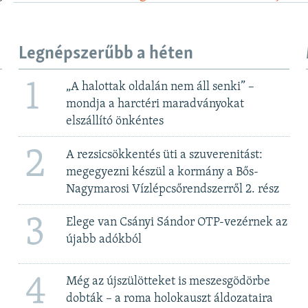
Legnépszerűbb a héten
1
„A halottak oldalán nem áll senki” –
mondja a harctéri maradványokat
elszállító önkéntes
2
A rezsicsökkentés üti a szuverenitást:
megegyezni készül a kormány a Bős-
Nagymarosi Vízlépcsőrendszerről 2. rész
3
Elege van Csányi Sándor OTP-vezérnek az
újabb adókból
4
Még az újszülötteket is meszesgödörbe
dobták – a roma holokauszt áldozataira