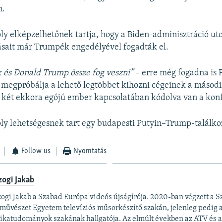
n.
oly elképzelhetőnek tartja, hogy a Biden-adminisztráció ut
ásait már Trumpék engedélyével fogadták el.
 és Donald Trump össze fog veszni”
– erre még fogadna is P
 megpróbálja a lehető legtöbbet kihozni cégeinek a másod
 két ekkora egójú ember kapcsolatában kódolva van a konf
oly lehetségesnek tart egy budapesti Putyin–Trump-találko
Follow us
Nyomtatás
ogi Jakab
ogi Jakab a Szabad Európa videós újságírója. 2020-ban végzett a S
művészet Egyetem televíziós műsorkészítő szakán, jelenleg pedig 
tikatudományok szakának hallgatója. Az elmúlt években az ATV és 