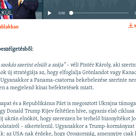
0:00
 ablakban
BEÁGYAZÁS
beszélgetésből:
zokás szerint elsült a szája”
– véli Pintér Károly, aki szeri
ok új stratégiája az, hogy elfoglalja Grönlandot vagy Kana
. Ugyanakkor a Panama-csatorna bekebelezése szerinte nem
en a megjelenő kínai befektetések miatt.
apat és a Republikánus Párt is megosztott Ukrajna támogat
gy Donald Trump Kijev feltétlen híve, ugyanis első ciklusa 
ij ukrán elnököt, hogy szerezzen be terhelő bizonyítékot J
olatairól – sikertelenül. Ugyanakkor a Trump-kormányzat 
k: az USA-nak érdeke, hogy Oroszország, amennyire csak 