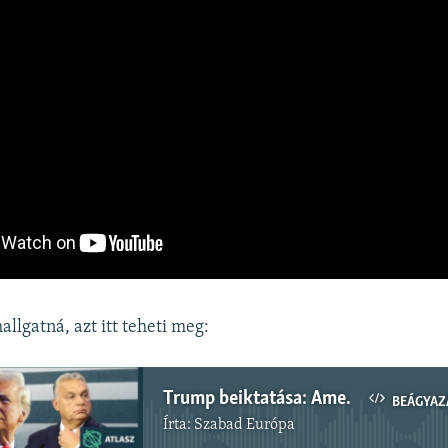
llgatná, azt itt teheti meg:
Trump beiktatása: Amerika új korszaka kezdődik
BEÁGYAZ
Írta:
Szabad Európa
Jelenleg nincs elérhető tartalom