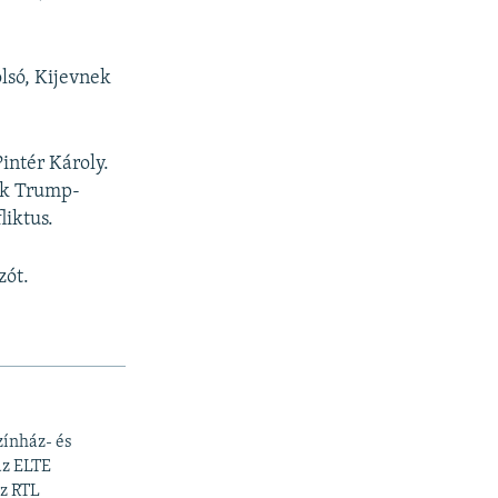
olsó, Kijevnek
intér Károly.
ik Trump-
liktus.
zót.
zínház- és
az ELTE
az RTL