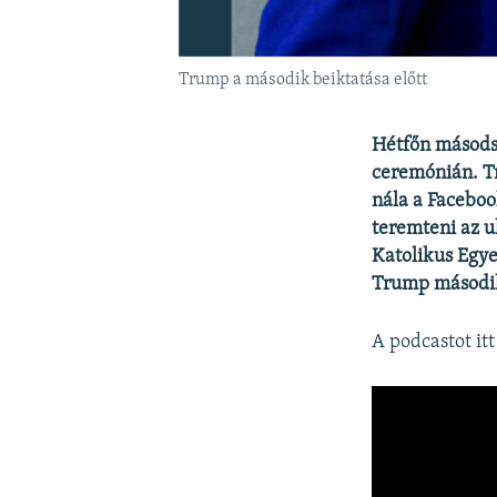
Trump a második beiktatása előtt
Hétfőn másodsz
ceremónián. Tr
nála a Faceboo
teremteni az u
Katolikus Egy
Trump második
A podcastot it