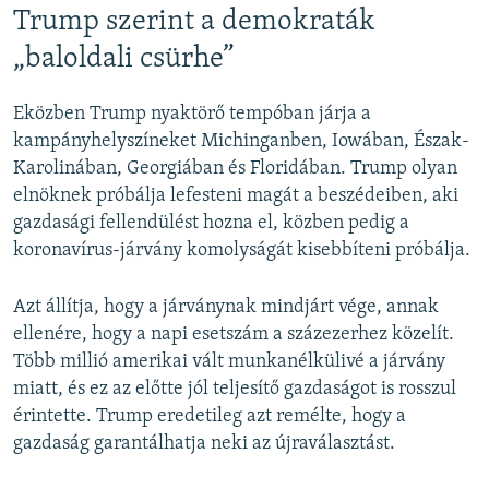
Trump szerint a demokraták
„baloldali csürhe”
Eközben Trump nyaktörő tempóban járja a
kampányhelyszíneket Michinganben, Iowában, Észak-
Karolinában, Georgiában és Floridában. Trump olyan
elnöknek próbálja lefesteni magát a beszédeiben, aki
gazdasági fellendülést hozna el, közben pedig a
koronavírus-járvány komolyságát kisebbíteni próbálja.
Azt állítja, hogy a járványnak mindjárt vége, annak
ellenére, hogy a napi esetszám a százezerhez közelít.
Több millió amerikai vált munkanélkülivé a járvány
miatt, és ez az előtte jól teljesítő gazdaságot is rosszul
érintette. Trump eredetileg azt remélte, hogy a
gazdaság garantálhatja neki az újraválasztást.