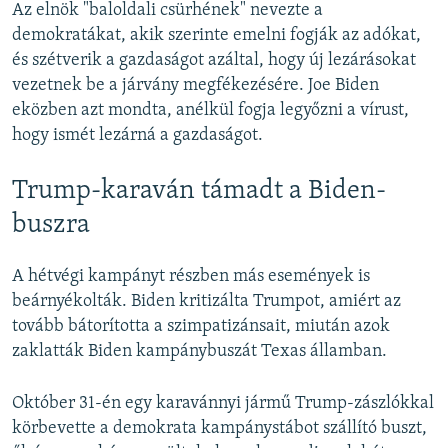
Az elnök "baloldali csürhének" nevezte a
demokratákat, akik szerinte emelni fogják az adókat,
és szétverik a gazdaságot azáltal, hogy új lezárásokat
vezetnek be a járvány megfékezésére. Joe Biden
eközben azt mondta, anélkül fogja legyőzni a vírust,
hogy ismét lezárná a gazdaságot.
Trump-karaván támadt a Biden-
buszra
A hétvégi kampányt részben más események is
beárnyékolták. Biden kritizálta Trumpot, amiért az
tovább bátorította a szimpatizánsait, miután azok
zaklatták Biden kampánybuszát Texas államban.
Október 31-én egy karavánnyi jármű Trump-zászlókkal
körbevette a demokrata kampánystábot szállító buszt,