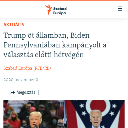
Akadálymentes
mód
Ugrás
AKTUÁLIS
a
NAPIRENDEN
Trump öt államban, Biden
fő
AKTUÁLIS
oldalra
Pennsylvaniában kampányolt a
FELIRATKOZÁS
PODCASTOK
Ugrás
választás előtti hétvégén
a
VIDEÓK
tartalomjegyzékre
Szabad Európa (RFE/RL)
Spotify
ELEMZŐ
Ugrás
a
2020. november 2.
NER15
Feliratkozás
keresésre
SZABADON
Megosztás
TÁRSADALOM
DEMOKRÁCIA
A PÉNZ NYOMÁBAN