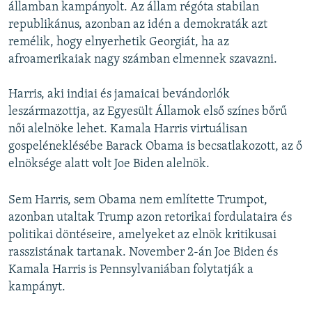
államban kampányolt. Az állam régóta stabilan
republikánus, azonban az idén a demokraták azt
remélik, hogy elnyerhetik Georgiát, ha az
afroamerikaiak nagy számban elmennek szavazni.
Harris, aki indiai és jamaicai bevándorlók
leszármazottja, az Egyesült Államok első színes bőrű
női alelnöke lehet. Kamala Harris virtuálisan
gospeléneklésébe Barack Obama is becsatlakozott, az ő
elnöksége alatt volt Joe Biden alelnök.
Sem Harris, sem Obama nem említette Trumpot,
azonban utaltak Trump azon retorikai fordulataira és
politikai döntéseire, amelyeket az elnök kritikusai
rasszistának tartanak. November 2-án Joe Biden és
Kamala Harris is Pennsylvaniában folytatják a
kampányt.