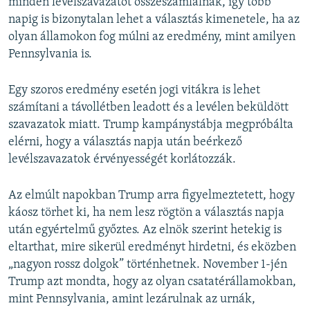
minden levélszavazatot összeszámlálnak, így több
napig is bizonytalan lehet a választás kimenetele, ha az
olyan államokon fog múlni az eredmény, mint amilyen
Pennsylvania is.
Egy szoros eredmény esetén jogi vitákra is lehet
számítani a távollétben leadott és a levélen beküldött
szavazatok miatt. Trump kampánystábja megpróbálta
elérni, hogy a választás napja után beérkező
levélszavazatok érvényességét korlátozzák.
Az elmúlt napokban Trump arra figyelmeztetett, hogy
káosz törhet ki, ha nem lesz rögtön a választás napja
után egyértelmű győztes. Az elnök szerint hetekig is
eltarthat, mire sikerül eredményt hirdetni, és eközben
„nagyon rossz dolgok” történhetnek. November 1-jén
Trump azt mondta, hogy az olyan csatatérállamokban,
mint Pennsylvania, amint lezárulnak az urnák,