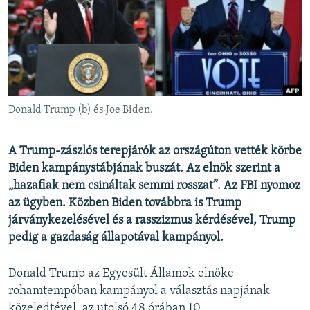
EURÓPAI UNIÓ
VILÁG
KLÍMAVÁLTOZÁS
A MÚLT TANULSÁGAI
Donald Trump (b) és Joe Biden.
KÖVESSEN MINKET!
A Trump-zászlós terepjárók az országúton vették körbe
Biden kampánystábjának buszát. Az elnök szerint a
„hazafiak nem csináltak semmi rosszat”. Az FBI nyomoz
Valamennyi RFE/RL weboldal
az ügyben. Közben Biden továbbra is Trump
járványkezelésével és a rasszizmus kérdésével, Trump
pedig a gazdaság állapotával kampányol.
Donald Trump az Egyesült Államok elnöke
rohamtempóban kampányol a választás napjának
közeledtével, az utolsó 48 órában 10