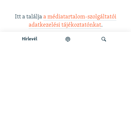
Itt a találja
a médiatartalom-szolgáltatói
adatkezelési tájékoztatónkat
.
Hírlevél
Legfrissebb podcastunk:
Keresés
Legfrissebb