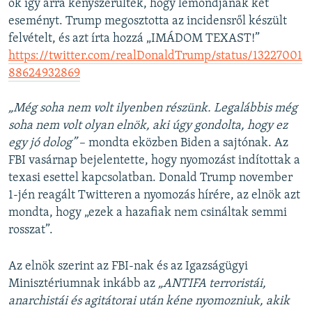
ők így arra kényszerültek, hogy lemondjanak két
eseményt. Trump megosztotta az incidensről készült
felvételt, és azt írta hozzá „IMÁDOM TEXAST!”
https://twitter.com/realDonaldTrump/status/13227001
88624932869
„Még soha nem volt ilyenben részünk. Legalábbis még
soha nem volt olyan elnök, aki úgy gondolta, hogy ez
egy jó dolog”
– mondta eközben Biden a sajtónak. Az
FBI vasárnap bejelentette, hogy nyomozást indítottak a
texasi esettel kapcsolatban. Donald Trump november
1-jén reagált Twitteren a nyomozás hírére, az elnök azt
mondta, hogy „ezek a hazafiak nem csináltak semmi
rosszat”.
Az elnök szerint az FBI-nak és az Igazságügyi
Minisztériumnak inkább az
„ANTIFA terroristái,
anarchistái és agitátorai után kéne nyomozniuk, akik