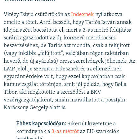
Vitézy Dávid csütörtökön az
Indexnek
nyilatkozva
emelte a tétet. Arról beszélt, hogy Tarlós István annak
idején azért bocsátotta el, mert a 3-as metró felújítása
során ragaszkodott az új, korszerű metrókocsik
beszerzéséhez, de Tarlós azt mondta, csak a felújított
(vagy inkább: „felújított”, valójában régen raktárban
heverő, de új gyártású) orosz szerelvények jöhetnek. Az
LMP jelöltje szerint a Fidesznek és az ellenzéknek
egyaránt érdeke volt, hogy ezzel kapcsolatban csak
kamuvizsgálat történjen, amit jól példáz, hogy Bolla
Tibor, aki megkötötte a szerződést a BKV
vezérigazgatójaként, simán maradhatott a posztján
Karácsony Gergely alatt is.
Ehhez kapcsolódóan:
Sikerült kivetetnie a
kormánynak a
3-as metrót
az EU-szankciók