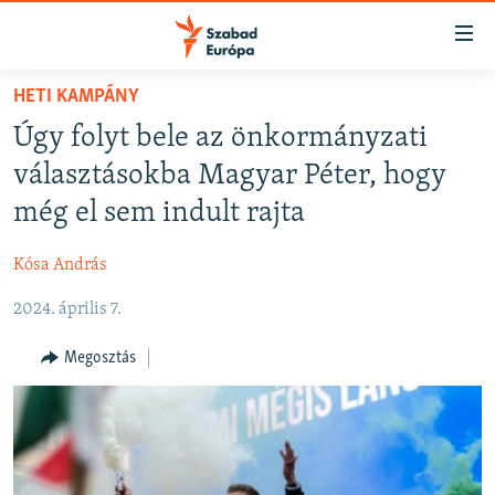
Akadálymentes
mód
Ugrás
HETI KAMPÁNY
a
NAPIRENDEN
Úgy folyt bele az önkormányzati
fő
AKTUÁLIS
oldalra
választásokba Magyar Péter, hogy
FELIRATKOZÁS
PODCASTOK
Ugrás
még el sem indult rajta
a
VIDEÓK
tartalomjegyzékre
Kósa András
Spotify
ELEMZŐ
Ugrás
a
2024. április 7.
NER15
Feliratkozás
keresésre
SZABADON
Megosztás
TÁRSADALOM
DEMOKRÁCIA
A PÉNZ NYOMÁBAN