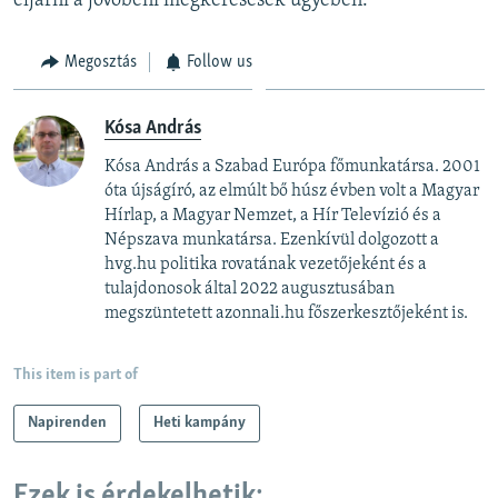
eljárni a jövőbeni megkeresések ügyében.
Megosztás
Follow us
Kósa András
Kósa András a Szabad Európa főmunkatársa. 2001
óta újságíró, az elmúlt bő húsz évben volt a Magyar
Hírlap, a Magyar Nemzet, a Hír Televízió és a
Népszava munkatársa. Ezenkívül dolgozott a
hvg.hu politika rovatának vezetőjeként és a
tulajdonosok által 2022 augusztusában
megszüntetett azonnali.hu főszerkesztőjeként is.
This item is part of
Napirenden
Heti kampány
Ezek is érdekelhetik: