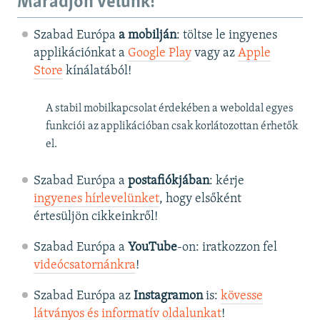
Maradjon velünk!
Szabad Európa
a mobilján
: töltse le ingyenes
applikációnkat a
Google Play
vagy az
Apple
Store
kínálatából!
A stabil mobilkapcsolat érdekében a weboldal egyes
funkciói az applikációban csak korlátozottan érhetők
el.
Szabad Európa a
postafiókjában
: kérje
ingyenes hírlevelünket
, hogy elsőként
értesüljön cikkeinkről!
Szabad Európa a
YouTube
-on: iratkozzon fel
videócsatornánkra
!
Szabad Európa az
Instagramon
is:
kövesse
látványos és informatív oldalunkat
! ​