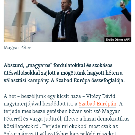
EURÓPAI UNIÓ
VILÁG
KLÍMAVÁLTOZÁS
A MÚLT TANULSÁGAI
Magyar Péter
KÖVESSEN MINKET!
Abszurd, „magyaros” fordulatokkal és szokásos
ütésváltásokkal zajlott a mögöttünk hagyott héten a
választási kampány. A Szabad Európa összefoglalója.
Valamennyi RFE/RL weboldal
A hét – beszéljünk egy kicsit haza – Vitézy Dávid
nagyinterjújával kezdődött itt, a
Szabad Európán
. A
terjedelmes beszélgetésben bőven volt szó Magyar
Péterről és Varga Juditról, illetve a hazai demokratikus
közállapotokról. Terjedelmi okokból most csak az
önkormányzati választáshoz kapcsolódó részeket