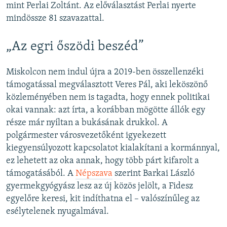
mint Perlai Zoltánt. Az előválasztást Perlai nyerte
mindössze 81 szavazattal.
„Az egri őszödi beszéd”
Miskolcon nem indul újra a 2019-ben összellenzéki
támogatással megválasztott Veres Pál, aki leköszönő
közleményében nem is tagadta, hogy ennek politikai
okai vannak: azt írta, a korábban mögötte állók egy
része már nyíltan a bukásának drukkol. A
polgármester városvezetőként igyekezett
kiegyensúlyozott kapcsolatot kialakítani a kormánnyal,
ez lehetett az oka annak, hogy több párt kifarolt a
támogatásából. A
Népszava
szerint Barkai László
gyermekgyógyász lesz az új közös jelölt, a Fidesz
egyelőre keresi, kit indíthatna el – valószínűleg az
esélytelenek nyugalmával.