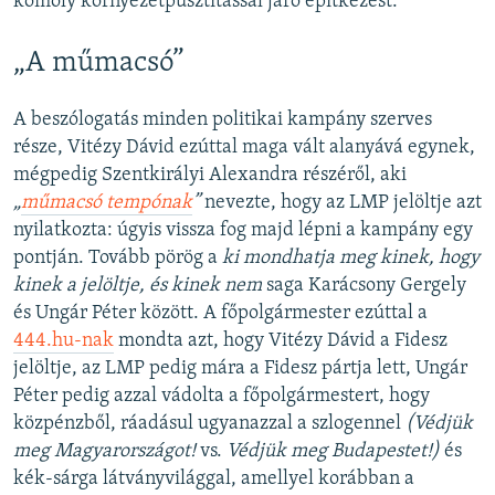
komoly környezetpusztítással járó építkezést.
„A műmacsó”
A beszólogatás minden politikai kampány szerves
része, Vitézy Dávid ezúttal maga vált alanyává egynek,
mégpedig Szentkirályi Alexandra részéről, aki
„
műmacsó tempónak
”
nevezte, hogy az LMP jelöltje azt
nyilatkozta: úgyis vissza fog majd lépni a kampány egy
pontján. Tovább pörög a
ki mondhatja meg kinek, hogy
kinek a jelöltje, és kinek nem
saga Karácsony Gergely
és Ungár Péter között. A főpolgármester ezúttal a
444.hu-nak
mondta azt, hogy Vitézy Dávid a Fidesz
jelöltje, az LMP pedig mára a Fidesz pártja lett, Ungár
Péter pedig azzal vádolta a főpolgármestert, hogy
közpénzből, ráadásul ugyanazzal a szlogennel
(Védjük
meg Magyarországot!
vs.
Védjük meg Budapestet!)
és
kék-sárga látványvilággal, amellyel korábban a