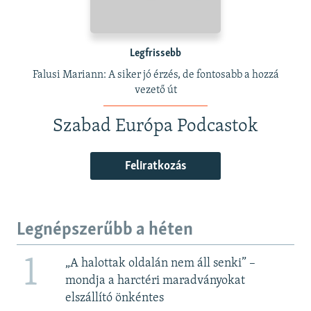
Legfrissebb
Falusi Mariann: A siker jó érzés, de fontosabb a hozzá
vezető út
Szabad Európa Podcastok
Feliratkozás
Legnépszerűbb a héten
1
„A halottak oldalán nem áll senki” –
mondja a harctéri maradványokat
elszállító önkéntes