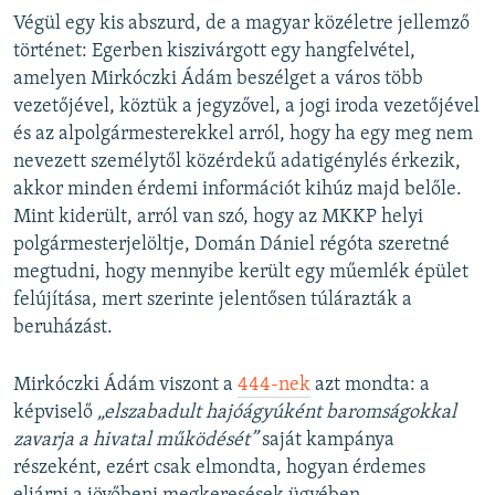
Végül egy kis abszurd, de a magyar közéletre jellemző
történet: Egerben kiszivárgott egy hangfelvétel,
amelyen Mirkóczki Ádám beszélget a város több
vezetőjével, köztük a jegyzővel, a jogi iroda vezetőjével
és az alpolgármesterekkel arról, hogy ha egy meg nem
nevezett személytől közérdekű adatigénylés érkezik,
akkor minden érdemi információt kihúz majd belőle.
Mint kiderült, arról van szó, hogy az MKKP helyi
polgármesterjelöltje, Domán Dániel régóta szeretné
megtudni, hogy mennyibe került egy műemlék épület
felújítása, mert szerinte jelentősen túlárazták a
beruházást.
Mirkóczki Ádám viszont a
444-nek
azt mondta: a
képviselő
„elszabadult hajóágyúként baromságokkal
zavarja a hivatal működését”
saját kampánya
részeként, ezért csak elmondta, hogyan érdemes