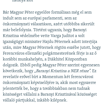
hatálya alól
Bár Magyar Péter egyelőre formálisan még el sem
indult sem az európai parlamenti, sem az
önkormányzati választáson, azért utóbbiba sikerült
már belefolynia. Történt ugyanis, hogy Baranyi
Krisztina védelmébe vette Varga Juditot a volt
igazságügyi miniszter Hajdu Péternek adott interjúja
után, mire Magyar Péternek rögtön eszébe jutott, hogy
Ferencváros ellenzéki polgármesterének férje is az ő
korábbi munkahelyén, a Diákhitel Központban
dolgozik. Ebből pedig Magyar Péter szerint egyenesen
következik, hogy
„Baranyi Krisztina a NER része”.
Ez
revelatív erővel bírt a Momentum két ferencvárosi
önkormányzati képviselőjére is, akik most egyszerre
jelentették be, hogy a továbbiakban nem tudnak
közösséget vállalni a Baranyi Krisztinával közösséget
vállaló pártjukkal, inkább kilépnek.