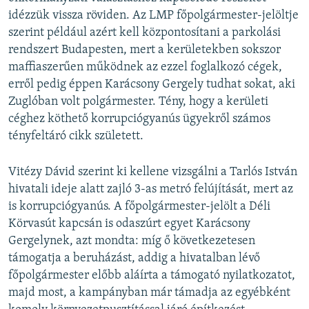
idézzük vissza röviden. Az LMP főpolgármester-jelöltje
szerint például azért kell központosítani a parkolási
rendszert Budapesten, mert a kerületekben sokszor
maffiaszerűen működnek az ezzel foglalkozó cégek,
erről pedig éppen Karácsony Gergely tudhat sokat, aki
Zuglóban volt polgármester. Tény, hogy a kerületi
céghez köthető korrupciógyanús ügyekről számos
tényfeltáró cikk született.
Vitézy Dávid szerint ki kellene vizsgálni a Tarlós István
hivatali ideje alatt zajló 3-as metró felújítását, mert az
is korrupciógyanús. A főpolgármester-jelölt a Déli
Körvasút kapcsán is odaszúrt egyet Karácsony
Gergelynek, azt mondta: míg ő következetesen
támogatja a beruházást, addig a hivatalban lévő
főpolgármester előbb aláírta a támogató nyilatkozatot,
majd most, a kampányban már támadja az egyébként