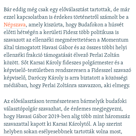
Bár eddig még csak egy előválasztást tartottak, de már
ezzel kapcsolatban is érdekes történetről számolt be a
Népszava
, amely kiszúrta, hogy Budafokon a húsvét
előtti hétvégén a kerületi Fidesz több politikusa is
szavazott az ellenzéki megmérettetésen a Momentum
által támogatott Havasi Gábor és az összes többi helyi
ellenzéki frakció támogatását élvező Perlai Zoltán
között. Sőt Karsai Károly fideszes polgármester és a
képviselő-testületben rendszeresen a Fidesszel szavazó
képviselő, Daróczy Károly is arra biztatott a közösségi
médiában, hogy Perlai Zoltánra szavazzon, aki elmegy.
Az előválasztáson természetesen bármelyik budafoki
választópolgár szavazhat, de érdemes megjegyezni,
hogy Havasi Gábor 2019-ben alig több mint háromszáz
szavazattal kapott ki Karsai Károlytól. A lap szerint
helyben sokan esélyesebbnek tartották volna most,