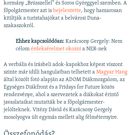
kormány „Brüsszellel” és Soros Györggyel szemben. A
főpolgármester azt is
bejelentette
, hogy hamarosan
kitiltják a turistahajókat a belvárosi Duna-
szakaszokról.
Ehhez kapcsolódóan:
Karácsony Gergely: Nem
célom
érdeksérelmet okozni
a NER-nek
A verbális és írásbeli adok-kapokhoz képest viszont
szinte már idilli hangulatban telhetett a
Magyar Hang
által közölt fotó alapján az ADOM Diákmozgalom, az
Egységes Diákfront és a Fridays for Future közös
rendezvénye, ahol a szervezetek a diákokat érintő
javaslataikat mutatták be a főpolgármester-
jelölteknek. Vitézy Dávid és Karácsony Gergely
mosolyogva ült egymás mellett alig félméternyire.
Összefonódás?