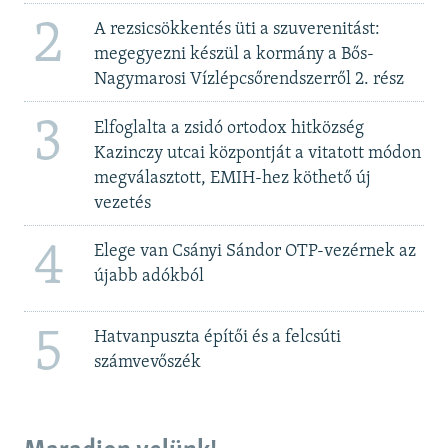
2
A rezsicsökkentés üti a szuverenitást:
megegyezni készül a kormány a Bős-
Nagymarosi Vízlépcsőrendszerről 2. rész
3
Elfoglalta a zsidó ortodox hitközség
Kazinczy utcai központját a vitatott módon
megválasztott, EMIH-hez köthető új
vezetés
4
Elege van Csányi Sándor OTP-vezérnek az
újabb adókból
5
Hatvanpuszta építői és a felcsúti
számvevőszék