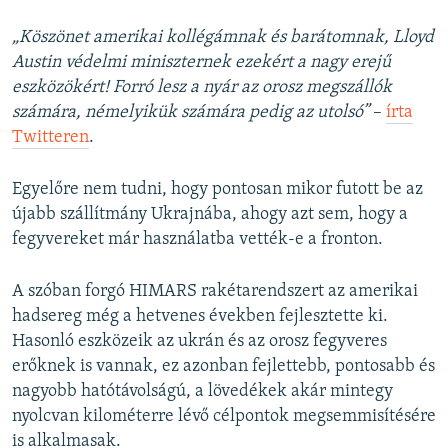
„Köszönet amerikai kollégámnak és barátomnak, Lloyd
Austin védelmi miniszternek ezekért a nagy erejű
eszközökért! Forró lesz a nyár az orosz megszállók
számára, némelyikük számára pedig az utolsó”
–
írta
Twitteren
.
Egyelőre nem tudni, hogy pontosan mikor futott be az
újabb szállítmány Ukrajnába, ahogy azt sem, hogy a
fegyvereket már használatba vették-e a fronton.
A szóban forgó HIMARS rakétarendszert az amerikai
hadsereg még a hetvenes években fejlesztette ki.
Hasonló eszközeik az ukrán és az orosz fegyveres
erőknek is vannak, ez azonban fejlettebb, pontosabb és
nagyobb hatótávolságú, a lövedékek akár mintegy
nyolcvan kilométerre lévő célpontok megsemmisítésére
is alkalmasak.