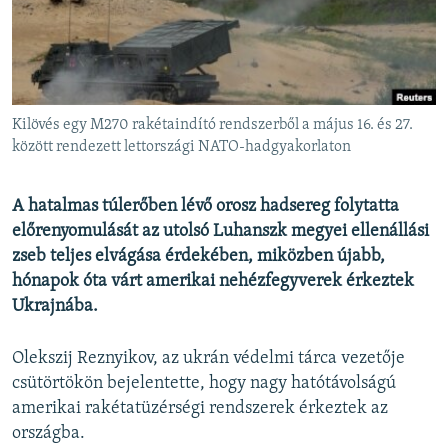
EURÓPAI UNIÓ
VILÁG
KLÍMAVÁLTOZÁS
A MÚLT TANULSÁGAI
Kilövés egy M270 rakétaindító rendszerből a május 16. és 27.
között rendezett lettországi NATO-hadgyakorlaton
KÖVESSEN MINKET!
A hatalmas túlerőben lévő orosz hadsereg folytatta
előrenyomulását az utolsó Luhanszk megyei ellenállási
zseb teljes elvágása érdekében, miközben újabb,
Valamennyi RFE/RL weboldal
hónapok óta várt amerikai nehézfegyverek érkeztek
Ukrajnába.
Olekszij Reznyikov, az ukrán védelmi tárca vezetője
csütörtökön bejelentette, hogy nagy hatótávolságú
amerikai rakétatüzérségi rendszerek érkeztek az
országba.