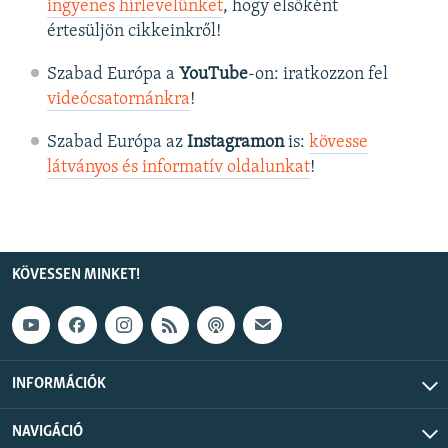
ingyenes hírlevelünket
, hogy elsőként
értesüljön cikkeinkről!
Szabad Európa a
YouTube
-on: iratkozzon fel
videócsatornánkra
!
Szabad Európa az
Instagramon
is:
kövesse
látványos és informatív oldalunkat
! ​
KÖVESSEN MINKET!
INFORMÁCIÓK
NAVIGÁCIÓ