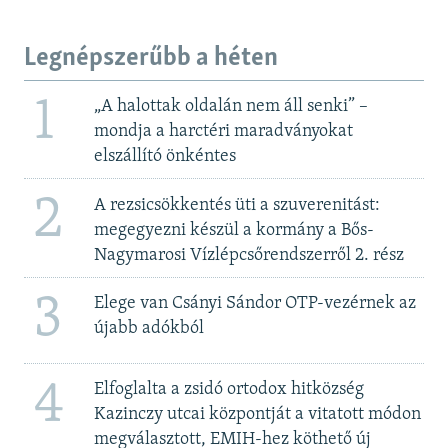
Legnépszerűbb a héten
1
„A halottak oldalán nem áll senki” –
mondja a harctéri maradványokat
elszállító önkéntes
2
A rezsicsökkentés üti a szuverenitást:
megegyezni készül a kormány a Bős-
Nagymarosi Vízlépcsőrendszerről 2. rész
3
Elege van Csányi Sándor OTP-vezérnek az
újabb adókból
4
Elfoglalta a zsidó ortodox hitközség
Kazinczy utcai központját a vitatott módon
megválasztott, EMIH-hez köthető új