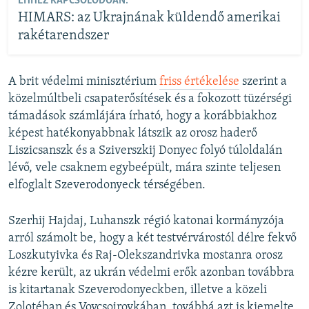
EHHEZ KAPCSOLÓDÓAN:
HIMARS: az Ukrajnának küldendő amerikai
rakétarendszer
A brit védelmi minisztérium
friss értékelése
szerint a
közelmúltbeli csapaterősítések és a fokozott tüzérségi
támadások számlájára írható, hogy a korábbiakhoz
képest hatékonyabbnak látszik az orosz haderő
Liszicsanszk és a Sziverszkij Donyec folyó túloldalán
lévő, vele csaknem egybeépült, mára szinte teljesen
elfoglalt Szeverodonyeck térségében.
Szerhij Hajdaj, Luhanszk régió katonai kormányzója
arról számolt be, hogy a két testvérvárostól délre fekvő
Loszkutyivka és Raj-Olekszandrivka mostanra orosz
kézre került, az ukrán védelmi erők azonban továbbra
is kitartanak Szeverodonyeckben, illetve a közeli
Zolotéban és Vovcsojrovkában, továbbá azt is kiemelte,