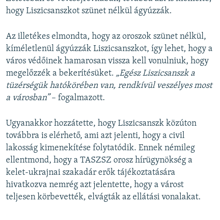
hogy Liszicsanszkot szünet nélkül ágyúzzák.
Az illetékes elmondta, hogy az oroszok szünet nélkül,
kíméletlenül ágyúzzák Liszicsanszkot, így lehet, hogy a
város védőinek hamarosan vissza kell vonulniuk, hogy
megelőzzék a bekerítésüket.
„Egész Liszicsanszk a
tüzérségük hatókörében van, rendkívül veszélyes most
a városban”
– fogalmazott.
Ugyanakkor hozzátette, hogy Liszicsanszk közúton
továbbra is elérhető, ami azt jelenti, hogy a civil
lakosság kimenekítése folytatódik. Ennek némileg
ellentmond, hogy a TASZSZ orosz hírügynökség a
kelet-ukrajnai szakadár erők tájékoztatására
hivatkozva nemrég azt jelentette, hogy a várost
teljesen körbevették, elvágták az ellátási vonalakat.