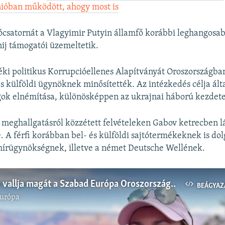
nióban működött, ahogy most is
ócsatornát a Vlagyimir Putyin államfő korábbi leghangosa
ij támogatói üzemeltetik.
éki politikus Korrupcióellenes Alapítványát Oroszországba
s külföldi ügynöknek minősítették. Az intézkedés célja ált
ok elnémítása, különösképpen az ukrajnai háború kezdete
 meghallgatásról közzétett felvételeken Gabov ketrecben l
. A férfi korábban bel- és külföldi sajtótermékeknek is dol
 hírügynökségnek, illetve a német Deutsche Wellének.
Ártatlannak vallja magát a Szabad Európa Oroszországban bebörtönzött amerikai újságírója
BEÁGYAZ
Európa