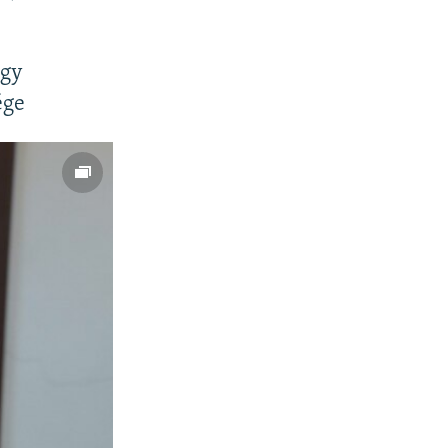
px
width
egy
ége