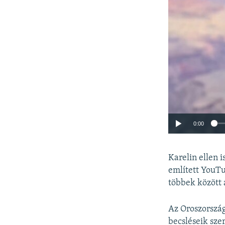
0:00
Karelin ellen i
említett YouTu
többek között
Az Oroszország
becsléseik sze