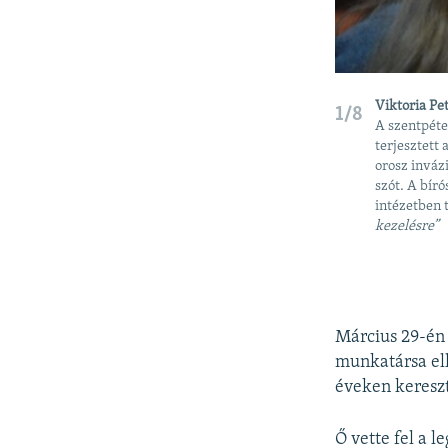
Viktoria Pe
1/8
A szentpéte
terjesztett
orosz invázi
szót. A bíró
intézetben 
kezelésre”
Március 29-én 
munkatársa ell
éveken kereszt
Ő vette fel a l