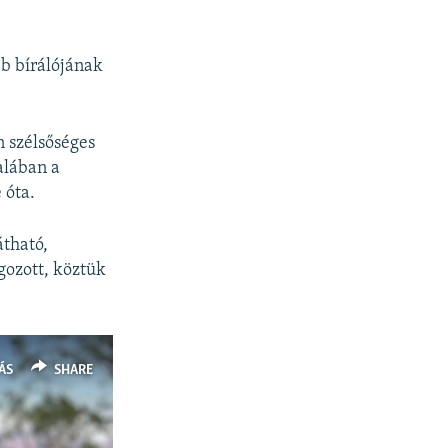
bb bírálójának
n szélsőséges
alában a
 óta.
átható,
gozott, köztük
ÁS
SHARE