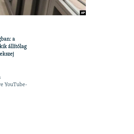
gban: a
kik állítólag
ekszej
n
ive YouTube-