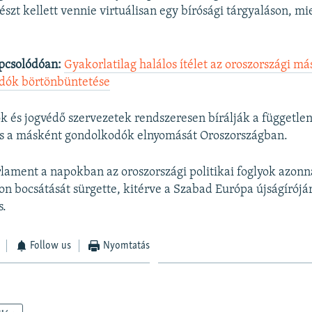
észt kellett vennie virtuálisan egy bírósági tárgyaláson, m
.
pcsolódóan:
Gyakorlatilag halálos ítélet az oroszországi m
dók börtönbüntetése
k és jogvédő szervezetek rendszeresen bírálják a független
s a másként gondolkodók elnyomását Oroszországban.
lament a napokban az oroszországi politikai foglyok azonnal
on bocsátását sürgette, kitérve a Szabad Európa újságírójá
s.
Follow us
Nyomtatás