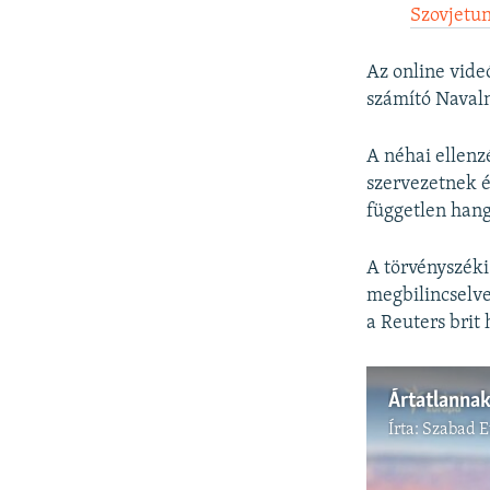
Szovjetu
Az online vide
számító Navaln
A néhai ellenz
szervezetnek é
független hang
A törvényszéki
megbilincselve
a Reuters brit
Írta:
Szabad 