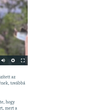
Auto
240p
SHARE
zített az
360p
ének, továbbá
480p
720p
te, hogy
1080p
t, mert a