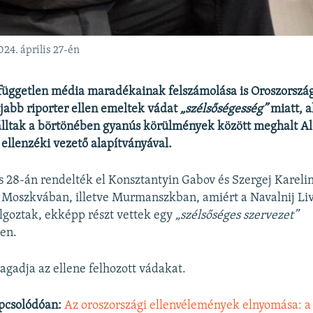
24. április 27-én
 független média maradékainak felszámolása is Oroszorszá
jabb riporter ellen emeltek vádat
„szélsőségesség”
miatt, a
álltak a börtönében gyanús körülmények között meghalt Al
 ellenzéki vezető alapítványával.
és 28-án rendelték el Konsztantyin Gabov és Szergej Kareli
t Moszkvában, illetve Murmanszkban, amiért a Navalnij L
lgoztak, ekképp részt vettek egy
„szélsőséges szervezet”
en.
tagadja az ellene felhozott vádakat.
pcsolódóan:
Az oroszországi ellenvélemények elnyomása: a