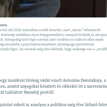
trova
rvári nőt 2022 májusában vették őrizetbe, mert
„hamis”
információt
 a közösségi médiában olyan bejegyzésekben, amelyek bírálták az ukrajna
ót. Hónapokig tartó fogva tartása alatt továbbra is a háború ellen emelt
ság elrendelte a pszichiátriai kezelését, jelenleg egy pszichiátriai
tartják fogva. Az orvosok még idén eldöntik, hogy szüksége van-e
„tovább
egy moszkvai bíróság vádat emelt Antonina Favorszkaja, a
en, amiért anyagokat készített és cikkeket írt a szervezet
ül tudósított Navalnij peréről.
egutolsó videót is, amelyen a politikus még élve látható feb