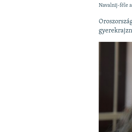
Navalnij-féle 
Oroszorszá
gyerekrajzn