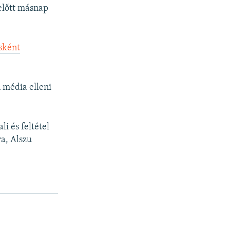
ielőtt másnap
ásként
 média elleni
i és feltétel
ra, Alszu