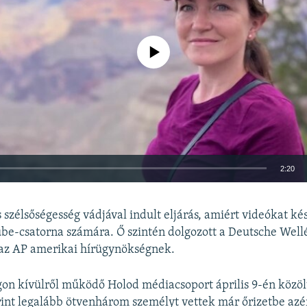
Jelenleg nincs elérhető tartalom
2:20
BEÁGYAZÁS
s szélsőségesség vádjával indult eljárás, amiért videókat kés
be-csatorna számára. Ő szintén dolgozott a Deutsche Well
 az AP amerikai hírügynökségnek.
on kívülről működő Holod médiacsoport április 9-én közöl
Auto
240p
360p
480p
rint legalább ötvenhárom személyt vettek már őrizetbe azér