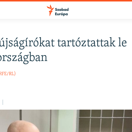
újságírókat tartóztattak le
FELIRATKOZÁS
országban
Apple Podcasts
(RFE/RL)
Spotify
Feliratkozás