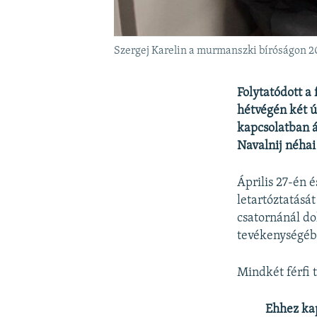
Szergej Karelin a murmanszki bíróságon 20
Folytatódott a
hétvégén két ú
kapcsolatban 
Navalnij néhai
Április 27-én 
letartóztatásá
csatornánál do
tevékenységéb
Mindkét férfi 
Ehhez ka