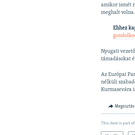
amikor ismét r
meghalt volna
Ehhez ka
gondolko
Nyugati vezető
támadásokat é
Az Európai Par
nélküli szabad
Kurmasevára i
Megosztás
This item is part of