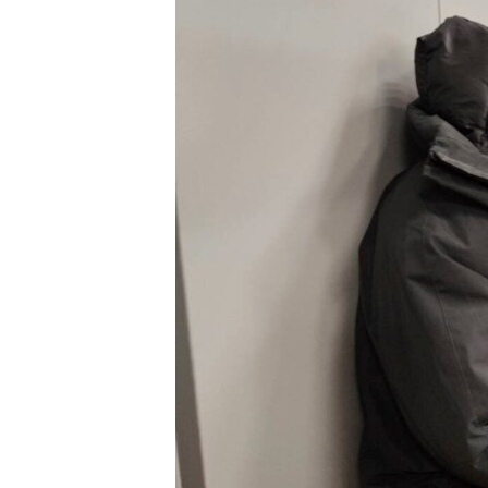
EURÓPAI UNIÓ
VILÁG
KLÍMAVÁLTOZÁS
A MÚLT TANULSÁGAI