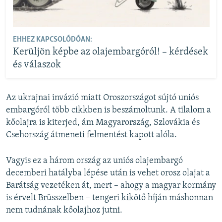
EHHEZ KAPCSOLÓDÓAN:
Kerüljön képbe az olajembargóról! – kérdések
és válaszok
Az ukrajnai invázió miatt Oroszországot sújtó uniós
embargóról több cikkben is beszámoltunk. A tilalom a
kőolajra is kiterjed, ám Magyarország, Szlovákia és
Csehország átmeneti felmentést kapott alóla.
Vagyis ez a három ország az uniós olajembargó
decemberi hatályba lépése után is vehet orosz olajat a
Barátság vezetéken át, mert – ahogy a magyar kormány
is érvelt Brüsszelben – tengeri kikötő híján máshonnan
nem tudnának kőolajhoz jutni.