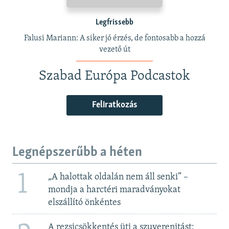
Legfrissebb
Falusi Mariann: A siker jó érzés, de fontosabb a hozzá
vezető út
Szabad Európa Podcastok
Feliratkozás
Legnépszerűbb a héten
1
„A halottak oldalán nem áll senki” –
mondja a harctéri maradványokat
elszállító önkéntes
A rezsicsökkentés üti a szuverenitást: