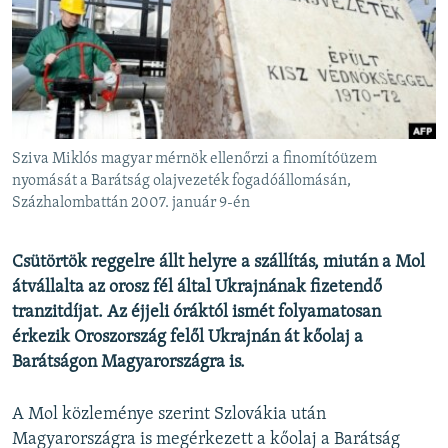
EURÓPAI UNIÓ
VILÁG
KLÍMAVÁLTOZÁS
A MÚLT TANULSÁGAI
Sziva Miklós magyar mérnök ellenőrzi a finomítóüzem
KÖVESSEN MINKET!
nyomását a Barátság olajvezeték fogadóállomásán,
Százhalombattán 2007. január 9-én
Csütörtök reggelre állt helyre a szállítás, miután a Mol
Valamennyi RFE/RL weboldal
átvállalta az orosz fél által Ukrajnának fizetendő
tranzitdíjat. Az éjjeli óráktól ismét folyamatosan
érkezik Oroszország felől Ukrajnán át kőolaj a
Barátságon Magyarországra is.
A Mol közleménye szerint Szlovákia után
Magyarországra is megérkezett a kőolaj a Barátság