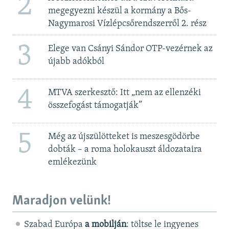
2
megegyezni készül a kormány a Bős-
Nagymarosi Vízlépcsőrendszerről 2. rész
3
Elege van Csányi Sándor OTP-vezérnek az
újabb adókból
4
MTVA szerkesztő: Itt „nem az ellenzéki
összefogást támogatják”
5
Még az újszülötteket is meszesgödörbe
dobták – a roma holokauszt áldozataira
emlékezünk
Maradjon velünk!
Szabad Európa
a mobilján
: töltse le ingyenes