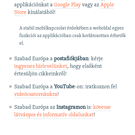
applikációnkat a
Google Play
vagy az
Apple
Store
kínálatából!
A stabil mobilkapcsolat érdekében a weboldal egyes
funkciói az applikációban csak korlátozottan érhetők
el.
Szabad Európa a
postafiókjában
: kérje
ingyenes hírlevelünket
, hogy elsőként
értesüljön cikkeinkről!
Szabad Európa a
YouTube
-on: iratkozzon fel
videócsatornánkra
!
Szabad Európa az
Instagramon
is:
kövesse
látványos és informatív oldalunkat
! ​